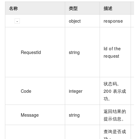
名称
类型
描述
示
object
response
A
0
Id of the
4
RequestId
string
request
9
4
6
状态码。
Code
integer
200 表示成
2
功。
返回结果的
Message
string
m
提示信息。
查询是否成
功：