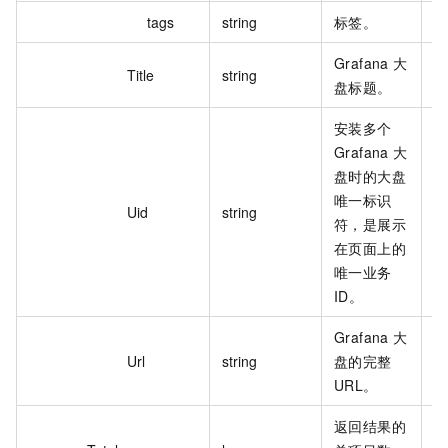
tags
string
标签。
k
Grafana 大
ka
Title
string
盘标题。
in
安装多个
Grafana 大
盘时的大盘
唯一标识
1
Uid
string
符，是展示
1
在页面上的
唯一业务
ID。
Grafana 大
Url
string
盘的完整
ht
URL。
返回结果的