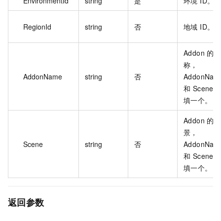
EnvironmentId
string
是
环境 ID。
RegionId
string
否
地域 ID。
Addon 的
称，
AddonName
string
否
AddonNam
和 Scene 
填一个。
Addon 的
景，
Scene
string
否
AddonNam
和 Scene 
填一个。
返回参数