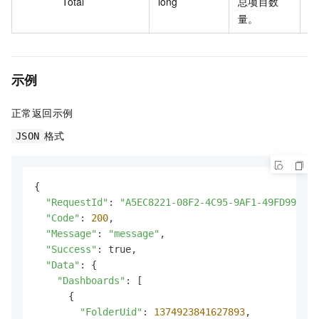
Total
long
总项目数
1
量。
示例
正常返回示例
格式
JSON
{

"RequestId"
: 
"A5EC8221-08F2-4C95-9AF1-49FD998C64
"Code"
: 
200
,

"Message"
: 
"message"
,

"Success"
: true,

"Data"
: {

"Dashboards"
: [

      {

"FolderUid"
: 
1374923841627893
,
