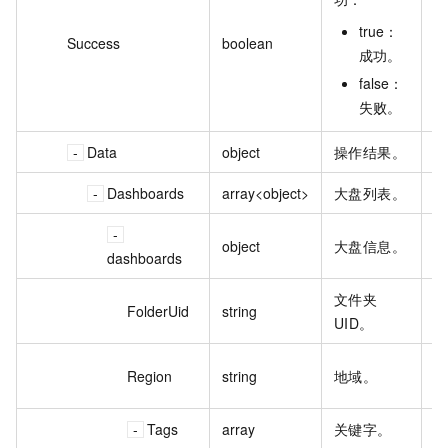
true：
Success
boolean
tr
成功。
false：
失败。
Data
object
操作结果。
Dashboards
array<object>
大盘列表。
object
大盘信息。
dashboards
文件夹
1
FolderUid
string
UID。
1
cn
Region
string
地域。
h
Tags
array
关键字。