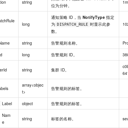
tion
string
1
位为分钟。
通知策略 ID，当
NotifyType
指定
atchRule
long
为
时显示此参
10
DISPATCH_RULE
数。
tName
string
告警规则名称。
Pr
Id
long
告警规则 ID。
38
c0
erId
string
集群 ID。
64
array<objec
abels
告警规则的标签。
t>
Label
object
告警规则的标签。
Nam
string
标签的名称。
sev
e