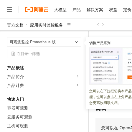
大模型
产品
解决方案
权益
定价
官方文档
应用实时监控服务
大模型
产品
解决方案
权益
定价
云市场
伙伴
服务
了解阿里云
精选产品
精选解决方案
普惠上云
产品定价
精选商城
成为销售伙伴
售前咨询
为什么选择阿里云
千问AI平台
应用实时监控
首页
可观测监控 Prometheus 版
了解云产品的定价详情
切换产品系列
ListPrometheus
大模型服务平台百炼
千问办公，解锁你的工作
普惠上云 官方力荐
分销伙伴
在线服务
网站建设
什么是云计算
大
大模型服务与应用平台
企业级Agent产品，直接
云服务器38元/年起，超
咨询伙伴
多端小程序
技术领先
ListPro
云上成本管理
售后服务
千问大模型
Agency Agents：拥
官方推荐返现计划
大模型
大模型
精选产品
精选解决方案
Salesforce 国际版订阅
稳定可靠
产品概述
管理和优化成本
多元化、高性能、安全可靠
推荐新用户得奖励，单订单
销售伙伴合作计划
自助服务
产品简介
更新时间：
2026-04-08
友盟天域
安全合规
人工智能与机器学习
AI
文本生成
无影云电脑
HappyHorse 打造一
云工开物
无影生态合作计划
在线服务
产品计费
观测云
分析师报告
随时随地安全接入的云上超
高校专属算力普惠，学生认
计算
互联网应用开发
查看
Prometheus
您可以在下拉框切换本产品
Qwen3.8-Max
HOT
Salesforce On Alibaba C
工单服务
能，也可以点击左上角产品
智能体时代全能旗舰模型
Tuya 物联网平台阿里云
研究报告与白皮书
快速入门
云解析DNS
快速拥有专属 OpenClaw
Consulting Partner 合
大数据
容器
您更高效阅读文档。
免费试用
短信专区
调试
容器可观测
蓝凌 OA
Qwen3.7-Plus
AI 大模型销售与服务生
现代化应用
存储
天池大赛
能看、能想、能动手的多模
云服务可观测
云原生大数据计算服务 Max
解决方案免费试用 新老
电子合同
面向分析的企业级SaaS模
最高领取价值200元试用
主机可观测
安全
网络与CDN
您可以在
OpenA
AI 算法大赛
Qwen3-VL-Plus
畅捷通