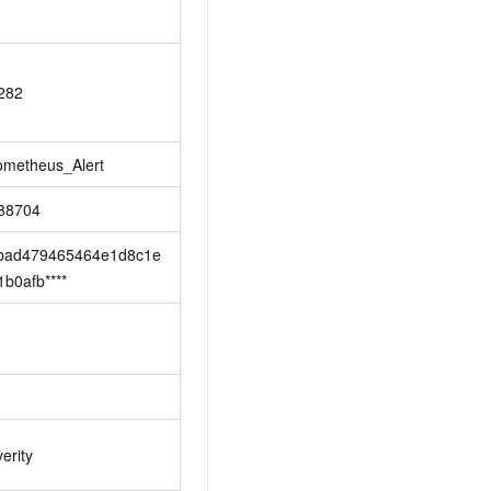
m
282
ometheus_Alert
88704
bad479465464e1d8c1e
1b0afb****
erity