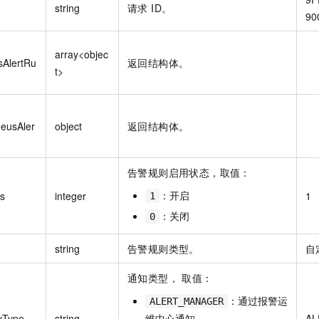
string
请求 ID。
90
array<objec
AlertRu
返回结构体。
t>
eusAler
object
返回结构体。
告警规则启用状态，取值：
：开启
us
integer
1
1
：关闭
0
string
告警规则类型。
自
通知类型， 取值：
：通过报警运
ALERT_MANAGER
fyType
string
维中心通知。
AL