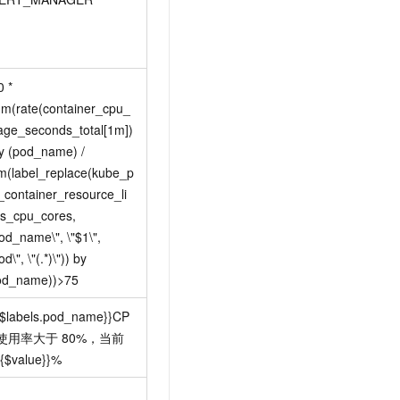
 * 
um(rate(container_cpu_
age_seconds_total[1m])
y (pod_name) / 
m(label_replace(kube_p
_container_resource_li
ts_cpu_cores, 
od_name\", \"$1\", 
od\", \"(.*)\")) by 
od_name))>75
{$labels.pod_name}}CP
使用率大于
80%，当前
{$value}}%