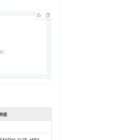
正则。
例值
EA6D00-317F-45E3-