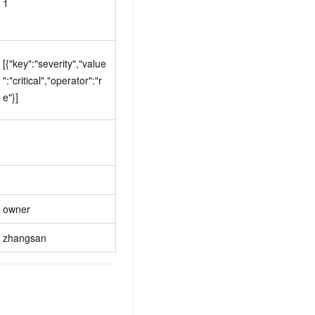
1
[{"key":"severity","value
":"critical","operator":"r
e"}]
owner
zhangsan