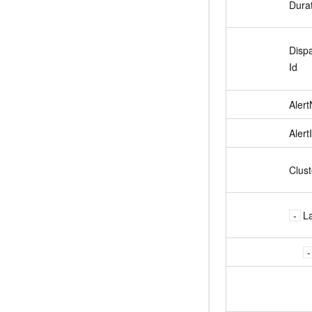
Dura
Disp
Id
Aler
Alert
Clust
L