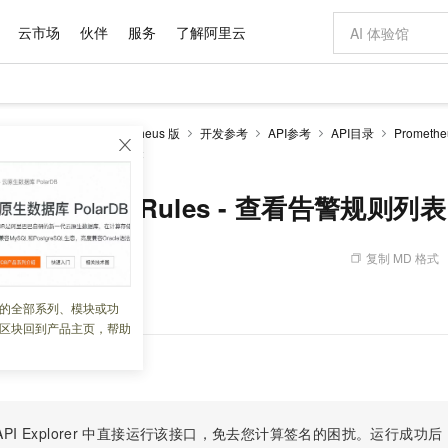
云市场
伙伴
服务
了解阿里云
AI 特惠
数据与 API
成为产品伙伴
企业增值服务
最佳实践
价格计算器
AI 场景体
基础软件
产品伙伴合
阿里云认证
市场活动
配置报价
大模型
服务
可观测监控 Prometheus 版
开发参考
API参考
API目录
Promet
自助选配和估算价格
AlertRules - 查看告警规则列表
新方式
域名与网站
睿译宝，AI翻译排版一步到位
智启 AI 普惠权益
产品生态集成认证中心
企业支持计划
云上春晚
千问官方 MaaS 平台，为开发者和 Agent 而生，新用户赠送 1 亿 + tokens 额度
云服务器 EC
Qwen Aud
AI Coding
阿里云Maa
2026 阿里云
为企业打
数据集
Windows
大模型认证
模型
NEW
NEW
交付可用成果
值低价云产品抢先购
提供智能易用的域名与建站服务
上传文档即自动完成翻译和格式还原
至高享 1亿+免费 tokens，加速 Al 应用落地
安全可靠、弹
智能编程，一键
产品生态伙伴
专家技术服务
云上奥运之旅
弹性计算合作
阿里云中企出
手机三要素
宝塔 Linux
全部认证
metheusAlertRules - 查看告警规则列表
价格优势
有专属领域专家
对象存储 OSS
GLM-5.2：长任务时代开源旗舰模型
阿里云 OPC 创新助力计划
云数据库 RD
即刻拥有 DeepS
AI 电商营销
产品生态伙伴工作台
企业增值服务台
云栖战略参考
云存储合作计
云栖大会
身份实名认证
CentOS
训练营
推动算力普惠，释放技术红利
的大模型服务
最高返9万
多领域专家智能体,一键组建 AI 虚拟交付团队
至高百万元 Token 补贴，加速一人公司成长
稳定、安全、高性价比、高性能的云存储服务
真正可用的 1M 上下文,一次完成代码全链路开发
轻松解锁专属 Dee
从图文生成到
复制 MD 格式
 10:10:10
云上的中国
数据库合作计
活动全景
短信
Docker
图片和
站式影视创作平台
人工智能平台 PAI
Hermes Agent，打造自进化智能体
Token Plan 模型订阅计划
Qoder
5 分钟轻松部署
AI 广告创作
企业成长
大模型
NEW
信息公告
看见新力量
云网络合作计
OCR 文字识别
JAVA
级电脑
证享300元代金券
可视化编排打通从文字构思到成片全链路闭环
一站式AI开发、训练和推理服务
自主进化，持久记忆，越用越聪明
Qwen3.8-Max 首发尝鲜，限时加量 10 倍，夜间低至2折
面向真实软件
图文、视频一
告警规则列表。
的全部系列、模块或功
Kimi-K3
HappyHors
NEW
魔搭 Mode
loud
服务实践
官网公告
区块回到产品主页，帮助
Kimi 最新旗舰模型，长程编程与推理利器
让文字生成流
金融模力时刻
Salesforce O
版
发票查验
全能环境
Qoder CN
Claude Code + GStack 打造工程团队
千问办公，限时限量积分加倍
云原生数据库 P
低代码高效构
AI 建站
NEW
作计划
计划
创新中心
魔搭 ModelSc
健康状态
让AI从“聊天伙伴”进化为能干活的“数字员工”
覆盖公网/内网、递归/权威、移动APP等全场景解析服务
安装技能 GStack，拥有专属 AI 工程团队
你的AI工作搭子，覆盖日常办公高频场景
基于千问大模型等，支持代码智能生成、研发智能问答
0 代码专业建
客户案例
天气预报查询
操作系统
Deepseek-v4-pro
HappyHors
态合作计划
态智能体模型
旗舰 MoE 大模型，百万上下文与顶尖推理能力
图生视频，流
Compute
同享
容器服务 Kubernetes 版 ACK
万小智 AI 建站低至 15元/月
云防火墙
AI 短剧/漫剧
快递物流查询
WordPress
成为服务伙
高校合作
式云数据仓库
点，立即开启云上创新
提供一站式管理容器应用的 K8s 服务
送.CN域名，送备案服务码
云原生的云上
AI助力短剧
PI Explorer
中直接运行该接口，免去您计算签名的困扰。运行成功后，OpenA
GLM-5.2
Wan2.7-T
Ubuntu