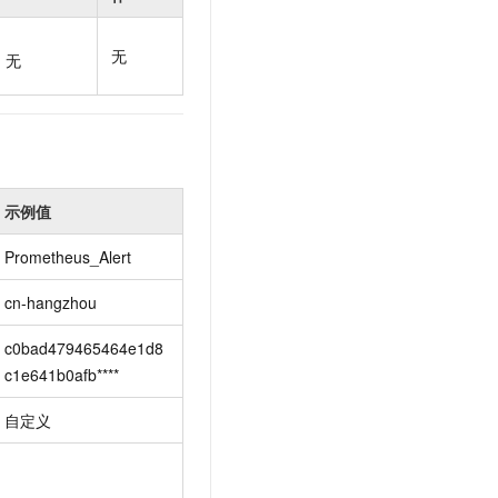
t.diy 一步搞定创意建站
构建大模型应用的安全防护体系
通过自然语言交互简化开发流程,全栈开发支持
通过阿里云安全产品对 AI 应用进行安全防护
无
无
示例值
Prometheus_Alert
cn-hangzhou
c0bad479465464e1d8
c1e641b0afb****
自定义