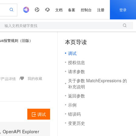
文档
备案
控制台
注册
登录
输入文档关键字查找
验
作计划
器
AI 活动
专业服务
服务伙伴合作计划
开发者社区
加入我们
服务平台百炼
阿里云 OPC 创新助力计划
heus报警规则（旧版）
本页导读
（1）
一站式生成采购清单，支持单品或批量购买
S
io：打造专属 AI 语音助手
S产品伙伴计划（繁花）
峰会
造的大模型服务与应用开发平台
轻量应用服务器
一句话生成原生可编辑精美 PPT 文稿
AI 生产力先锋
Al MaaS 服务伙伴赋能合作
域名
博文
Careers
至高可申请百万元
调试
性可伸缩的云计算服务
开启高性价比 AI 编程新体验
Qwen-Audio-3.0-Realtime 端到端实时语音角色扮演
输入一句话想法, 轻松生成专业的 PPT
先锋实践拓展 AI 生产力的边界
快速构建应用程序和网站，即刻迈出上云第一步
Token 补贴，五大权
计划
海大会
伙伴信用分合作计划
商标
问答
社会招聘
授权信息
益加速 OPC 成功
S
eek-V4-Pro
数字证书管理服务（原SSL证书）
一键部署幻兽帕鲁游戏服务器
飞天发布时刻
HOT
划
备案
电子书
校园招聘
请求参数
pSeek-V4-Pro
视频创作，一键激活电商全链路生产力
全托管，含MySQL、PostgreSQL、SQL Server、MariaDB多引擎
实现全站HTTPS，呈现可信的WEB访问
一键购买专属联机服务器，轻松开启游戏
所见，即是所愿
更多支持
我的收藏
产品详情
划
公司注册
镜像站
关于参数 MatchExpressions 的
视频生成
语音识别与合成
专属 QwenPaw
短信服务
漫剧工坊：一站式动画创作平台
AI 实训营
HOT
补充说明
合作伙伴培训与认证
划
上云迁移
的智能体编程平台
站生成，高效打造优质广告素材
从聊天伙伴进化为能主动干活的本地数字员工
快速生产连贯的高质量长漫剧
从基础到进阶，Agent 创客手把手教你
国内短信简单易用，安全可靠，秒级触达，全球覆盖200+国家和地区。
e-1.1-T2V
Qwen3-TTS-Flash
返回参数
lScope
我要反馈
查询合作伙伴
畅细腻的高质量视频
离线语音合成大模型，多语言方言自适应，低延迟高稳定
n Alibaba Cloud ISV 合作
代维服务
olarDB
建企业门户网站
大数据开发治理平台 DataWorks
10 分钟搭建微信、支付宝小程序
示例
创新加速
ope
登录合作伙伴管理后台
我要建议
站，无忧落地极速上线
以可视化方式快速构建移动和 PC 门户网站
100%兼容MySQL、PostgreSQL，兼容Oracle，支持集中和分布式
高效部署网站，快速应用到小程序
Data Agent 驱动的一站式 Data+AI 开发治理平台
e-1.1-I2V
Cosyvoice-V3-Flash
错误码
调试
安全
畅自然，细节丰富
高表现力语音合成大模型，语音克隆听感自然
我要投诉
上云场景组合购
变更历史
伴
边界网络安全防护产品
漫剧创作，剧本、分镜、视频高效生成
覆盖90%+业务场景，专享组合折扣价
PI Explorer
2V
VPN
Fun-ASR