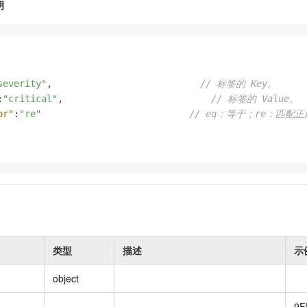
明
severity"
,
// 标签的 Key。
:
"critical"
,
// 标签的 Value。
or"
:
"re"
// eq：等于；re：匹配
类型
描述
示
object
9F