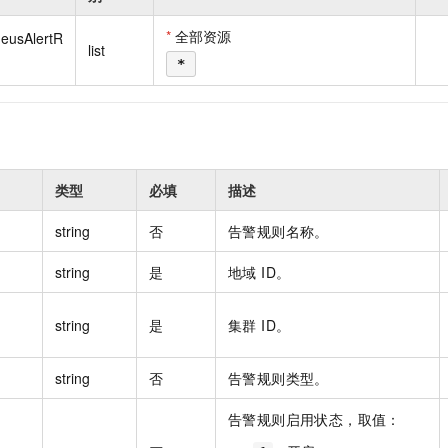
一个 AI 助手
即刻拥有 DeepSeek-R1 满血版
超强辅助，Bol
在企业官网、通讯软件中为客户提供 AI 客服
多种方案随心选，轻松解锁专属 DeepSeek
*
全部资源
heusAlertR
list
*
类型
必填
描述
string
否
告警规则名称。
string
是
地域 ID。
string
是
集群 ID。
string
否
告警规则类型。
告警规则启用状态，取值：