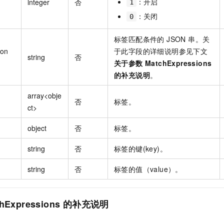
：开启
integer
否
1
：关闭
0
标签匹配条件的 JSON 串。关
ion
于此字段的详细说明参见下文
string
否
关于参数 MatchExpressions
的补充说明
。
array<obje
否
标签。
ct>
object
否
标签。
string
否
标签的键(key)。
string
否
标签的值（value）。
hExpressions
的补充说明