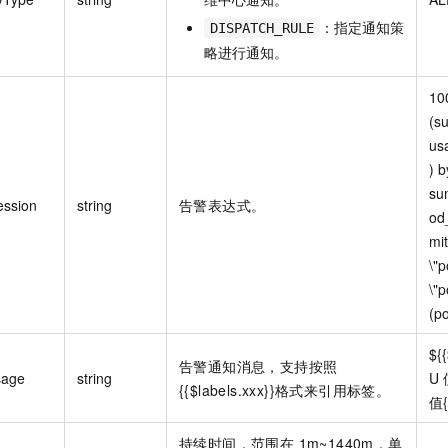
：指定通知策
DISPATCH_RULE
略进行通知。
100
(s
us
) b
su
ession
string
告警表达式。
od
mi
\"p
\"p
(p
${
告警通知消息，支持按照
sage
string
U
{{$labels.xxx}}格式来引用标签。
值{
持续时间，范围在 1m~1440m，单