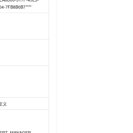
04-7FB8B0B7****
定义
ERT_MANAGER