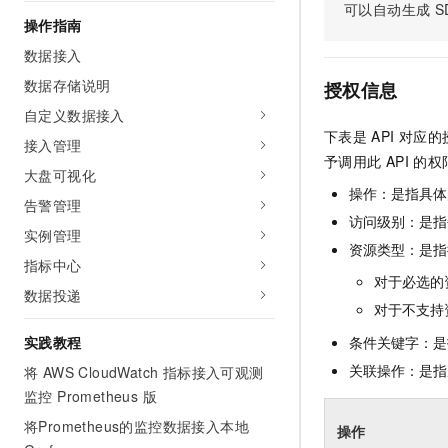
可以自动生成
S
AI 产品 免费试用
网络
安全
云开发大赛
操作指南
Tableau 订阅
1亿+ 大模型 tokens 和 
数据接入
可观测
入门学习赛
中间件
AI空中课堂在线直播课
140+云产品 免费试用
数据存储说明
大模型服务
授权信息
上云与迁云
产品新客免费试用，最长1
数据库
自定义数据接入
生态解决方案
千问AI平台-Token Plan
下表是
API
对应的
企业出海
大模型ACA认证体验
接入管理
大数据计算
予调用此
API
的权
助力企业全员 AI 认知与能
行业生态解决方案
大盘可视化
政企业务
媒体服务
千问AI平台-模型体验
操作：是指具体
开发者生态解决方案
告警管理
在线体验全尺寸、多种模态
访问级别：是指每
企业服务与云通信
实例管理
AI 开发和 AI 应用解决
资源类型：是指
Happy 系列大模型
指标中心
域名与网站
对于必选的
数据投递
终端用户计算
对于不支持
实践教程
条件关键字：是
Serverless
大模型解决方案
关联操作：是指
将 AWS CloudWatch 指标接入可观测
开发工具
监控 Prometheus 版
快速部署 Dify，高效搭建 
将Prometheus的监控数据接入本地
迁移与运维管理
操作