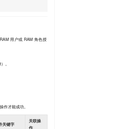
文戏情感细腻自然，动作戏激烈拳拳到肉，实现更强表演能力
支持中英文自由切换，具备更强的噪声鲁棒性
云聚AI 严选权益
SSL 证书
，一键激活高效办公新体验
精选AI产品，从模型到应用全链提效
堡垒机
AI 用量加速计划
应用
防火墙
、识别商机，让客服更高效、服务更出色。
新老同享，达量后返
千问办公
主机安全
NEW
RAM
用户或
RAM
角色授
的智能体编程平台
一站式AI生产力平台
AI 应用及服务市场
伶鹊
企业级人与Agent协作平台，接入和调度多个数字员工
智能客服平台，对话机器人、对话分析、智能外呼
t）。
AI 应用
大模型服务平台百炼 - 全妙
大模型
应用创作平台
多模态内容创作工具，已接入 DeepSeek
自然语言处理
数据标注
操作才能成功。
机器学习
息提取
与 AI 智能体进行实时音视频通话
关联操
从文本、图片、视频中提取结构化的属性信息
构建支持视频理解的 AI 音视频实时通话应用
件关键字
作