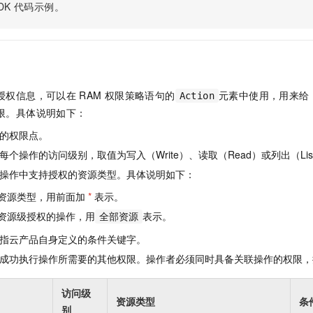
服务生态伙伴
视觉 Coding、空间感知、多模态思考等全面升级
1M上下文，专为长程任务能力而生
DK
代码示例。
云工开物
企业应用
Night Plan 支持 Qwen 3.8-Max
AI 办公
NEW
Red Hat
30+ 款产品免费体验
夜间 5 折，Qwen/Meoo/TokenPlan 客户专享
AI智能应用
科研合作
ERP
堂（旗舰版）
SUSE
智能客服
AI 应用构建
大模型原生
CRM
2个月
自动承接线索
建站小程序
Qoder
大模型服务平台百炼-应用模版
OA 办公系统
HOT
NEW
授权信息，可以在
RAM
权限策略语句的
元素中使用，用来给
Action
面向真实软件
个人版上线、团队版降价；千问3.8-Max首发发尝鲜
丰富多元化的应用模版和解决方案
限。具体说明如下：
力提升
财税管理
模板建站
万有无界
大模型服务平台百炼-智能体
的权限点。
400电话
定制建站
的模型效果
灵活可视化地构建企业级 Agent
个操作的访问级别，取值为写入（Write）、读取（Read）或列出（Lis
方案
广告营销
模板小程序
操作中支持授权的资源类型。具体说明如下：
秒悟
人工智能平台 PAI
定制小程序
云端极速 AI 
新一代 AI 视频生成模型，深度适配广告营销等场景
AI Native 的算法工程平台，一站式完成建模、训练、推理服务部署
资源类型，用前面加
*
表示。
资源级授权的操作，用
表示。
APP 开发
全部资源
指云产品自身定义的条件关键字。
建站系统
成功执行操作所需要的其他权限。操作者必须同时具备关联操作的权限，
AI 应用
10分钟微调：让0.6B模型媲美235B模型
多模态数据信
访问级
依托云原生高可用架构,实现Dify私有化部署
用1%尺寸在特定领域达到大模型90%以上效果
资源类型
条
别