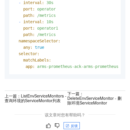
-
interval:
30s
port:
operator
path:
/metrics
-
interval:
10s
port:
operator1
path:
/metrics
namespaceSelector:
any:
true
selector:
matchLabels:
app:
arms-prometheus-ack-arms-prometheus
下一篇：
上一篇：
ListEnvServiceMonitors -
DeleteEnvServiceMonitor - 删
查询环境的ServiceMonitor列表
除环境ServiceMonitor
该文章对您有帮助吗？
反馈