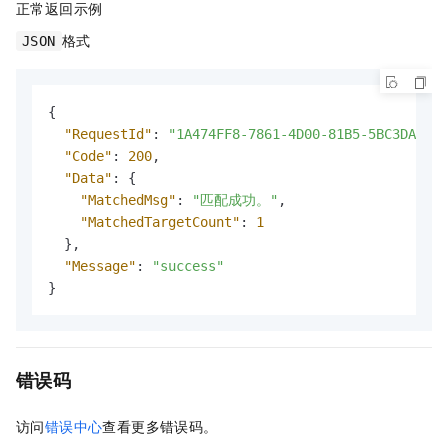
正常返回示例
格式
JSON
{
"RequestId"
:
"1A474FF8-7861-4D00-81B5-5BC3DA4E**
"Code"
:
200
,
"Data"
:
{
"MatchedMsg"
:
"匹配成功。"
,
"MatchedTargetCount"
:
1
}
,
"Message"
:
"success"
}
错误码
访问
错误中心
查看更多错误码。