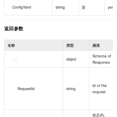
ConfigYaml
string
是
yam
返回参数
名称
类型
描述
Schema of
object
Response
Id of the
RequestId
string
request
状态码。