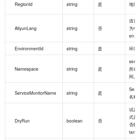
RegionId
string
是
地域 
语言
AliyunLang
string
否
为中文
en。
EnvironmentId
string
是
环境 
serv
Namespace
string
是
所在
间。
Serv
ServiceMonitorName
string
是
名称
试运
式是
DryRun
boolean
否
否能
targ