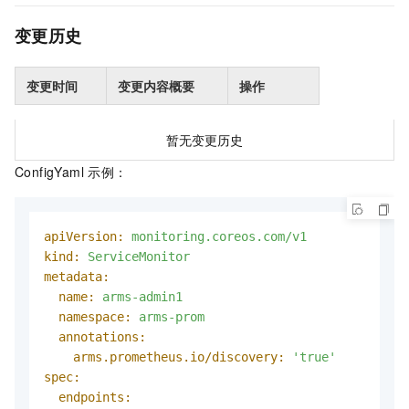
变更历史
变更时间
变更内容概要
操作
暂无变更历史
ConfigYaml 示例：
apiVersion:
monitoring.coreos.com/v1
kind:
ServiceMonitor
metadata:
name:
arms-admin1
namespace:
arms-prom
annotations:
arms.prometheus.io/discovery:
'true'
spec:
endpoints: