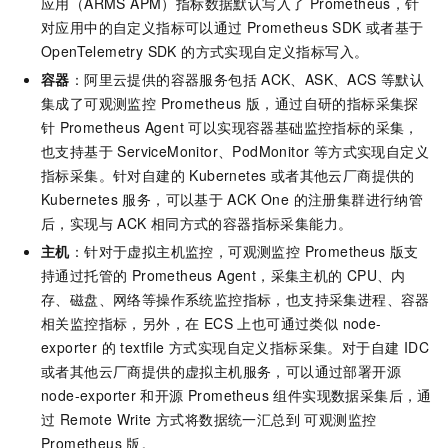
应用（ARMS APM）指标数据默认写入了 Prometheus，针
对应用中的自定义指标可以通过 Prometheus SDK 或者基于
OpenTelemetry SDK 的方式实现自定义指标写入。
容器
：阿里云提供的容器服务包括
ACK、ASK、ACS 等默认
集成了
可观测监控 Prometheus 版
，通过自研的指标采集探
针
Prometheus Agent 可以实现容器基础监控指标的采集，
也支持基于 ServiceMonitor、PodMonitor 等方式实现自定义
指标采集。针对自建的 Kubernetes 或者其他云厂商提供的
Kubernetes 服务，可以基于
ACK One 的注册集群进行纳管
后，实现与
ACK 相同方式的容器指标采集能力。
主机
：针对于虚拟主机监控，
可观测监控 Prometheus 版
支
持通过托管的 Prometheus Agent，采集主机的
CPU、内
存、磁盘、网络等操作系统监控指标，也支持采集进程、容器
相关监控指标，另外，在 ECS 上也可通过类似 node-
exporter 的 textfile 方式实现自定义指标采集。对于自建 IDC
或者其他云厂商提供的虚拟主机服务，可以通过部署开源
node-exporter
和开源 Prometheus 组件实现数据采集后，通
过 Remote Write 方式将数据统一汇总到
可观测监控
Prometheus 版
。