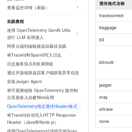
透传格式名称
AI 产品 免费试用
网络
安全
云开发大赛
查看监控详情（新版）
Tableau 订阅
1亿+ 大模型 tokens 和 
tracecontext
可观测
入门学习赛
中间件
AI空中课堂在线直播课
实践教程
140+云产品 免费试用
大模型服务
baggage
上云与迁云
产品新客免费试用，最长1
使用 OpenTelemetry GenAI Utils
数据库
生态解决方案
进行 LLM 应用接入
千问AI平台-Token Plan
b3
企业出海
大模型ACA认证体验
大数据计算
阿里云端到端链路追踪最佳实践
助力企业全员 AI 认知与能
行业生态解决方案
政企业务
将TraceId和SpanId写入日志
媒体服务
千问AI平台-模型体验
开发者生态解决方案
b3multi
在线体验全尺寸、多种模态
日志服务SLS关联调用链
企业服务与云通信
AI 开发和 AI 应用解决
通过开源链路追踪客户端获取异常信息
Happy 系列大模型
域名与网站
安装Jaeger Agent
jaeger
将可观测链路 OpenTelemetry 版控制
终端用户计算
xray
台页面嵌入自建Web应用
Serverless
大模型解决方案
OpenTelemetry指定透传Header格式
ottrace
开发工具
将TraceId自动写入HTTP Response
快速部署 Dify，高效搭建 
none
Header（Java和Node.js）
迁移与运维管理
使用OpenTelemetry过滤指定的Span