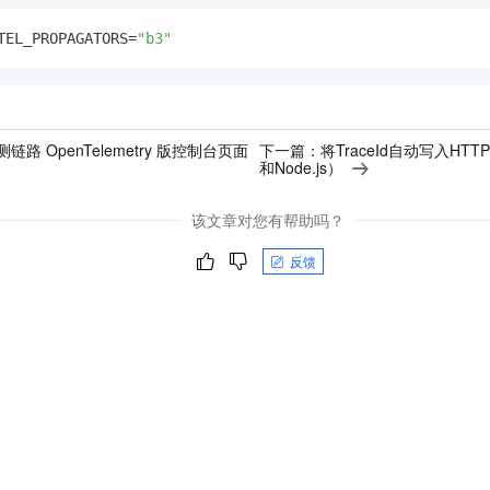
TEL_PROPAGATORS=
"b3"
链路 OpenTelemetry 版控制台页面
下一篇：
将TraceId自动写入HTTP 
和Node.js）
该文章对您有帮助吗？
反馈