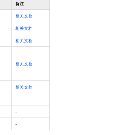
文戏情感细腻自然，动作戏激烈拳拳到肉，实现更强表演能力
支持中英文自由切换，具备更强的噪声鲁棒性
备注
云聚AI 严选权益
SSL 证书
，一键激活高效办公新体验
精选AI产品，从模型到应用全链提效
相关文档
堡垒机
AI 用量加速计划
应用
相关文档
防火墙
、识别商机，让客服更高效、服务更出色。
新老同享，达量后返
千问办公
主机安全
NEW
相关文档
的智能体编程平台
一站式AI生产力平台
AI 应用及服务市场
伶鹊
相关文档
企业级人与Agent协作平台，接入和调度多个数字员工
智能客服平台，对话机器人、对话分析、智能外呼
AI 应用
大模型服务平台百炼 - 全妙
大模型
应用创作平台
多模态内容创作工具，已接入 DeepSeek
相关文档
自然语言处理
-
数据标注
-
机器学习
息提取
与 AI 智能体进行实时音视频通话
-
从文本、图片、视频中提取结构化的属性信息
构建支持视频理解的 AI 音视频实时通话应用