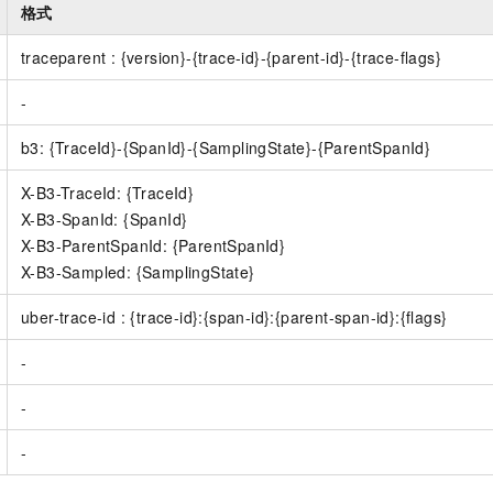
服务生态伙伴
视觉 Coding、空间感知、多模态思考等全面升级
1M上下文，专为长程任务能力而生
云工开物
格式
企业应用
Night Plan 支持 Qwen 3.8-Max
AI 办公
NEW
Red Hat
30+ 款产品免费体验
夜间 5 折，Qwen/Meoo/TokenPlan 客户专享
AI智能应用
科研合作
traceparent : {version}-{trace-id}-{parent-id}-{trace-flags}
ERP
堂（旗舰版）
SUSE
智能客服
AI 应用构建
大模型原生
-
CRM
2个月
自动承接线索
建站小程序
Qoder
大模型服务平台百炼-应用模版
OA 办公系统
HOT
NEW
b3: {TraceId}-{SpanId}-{SamplingState}-{ParentSpanId}
面向真实软件
个人版上线、团队版降价；千问3.8-Max首发发尝鲜
丰富多元化的应用模版和解决方案
力提升
财税管理
模板建站
X-B3-TraceId: {TraceId}
万有无界
大模型服务平台百炼-智能体
X-B3-SpanId: {SpanId}
400电话
定制建站
的模型效果
灵活可视化地构建企业级 Agent
X-B3-ParentSpanId: {ParentSpanId}
方案
广告营销
模板小程序
X-B3-Sampled: {SamplingState}
秒悟
人工智能平台 PAI
定制小程序
云端极速 AI 
新一代 AI 视频生成模型，深度适配广告营销等场景
AI Native 的算法工程平台，一站式完成建模、训练、推理服务部署
uber-trace-id : {trace-id}:{span-id}:{parent-span-id}:{flags}
APP 开发
-
建站系统
-
AI 应用
10分钟微调：让0.6B模型媲美235B模型
多模态数据信
-
依托云原生高可用架构,实现Dify私有化部署
用1%尺寸在特定领域达到大模型90%以上效果