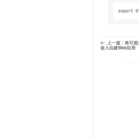
export O
上一篇：
将可观测
嵌入自建Web应用