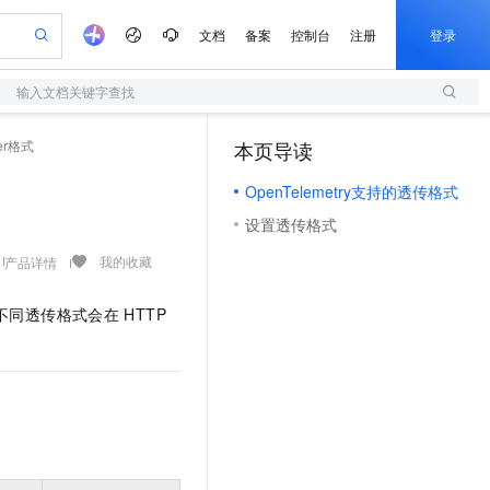
文档
备案
控制台
注册
登录
输入文档关键字查找
验
作计划
器
AI 活动
专业服务
服务伙伴合作计划
开发者社区
加入我们
服务平台百炼
阿里云 OPC 创新助力计划
er格式
本页导读
（1）
一站式生成采购清单，支持单品或批量购买
S
io：打造专属 AI 语音助手
S产品伙伴计划（繁花）
峰会
造的大模型服务与应用开发平台
轻量应用服务器
一句话生成原生可编辑精美 PPT 文稿
AI 生产力先锋
Al MaaS 服务伙伴赋能合作
域名
博文
Careers
至高可申请百万元
OpenTelemetry支持的透传格式
性可伸缩的云计算服务
开启高性价比 AI 编程新体验
Qwen-Audio-3.0-Realtime 端到端实时语音角色扮演
输入一句话想法, 轻松生成专业的 PPT
先锋实践拓展 AI 生产力的边界
快速构建应用程序和网站，即刻迈出上云第一步
Token 补贴，五大权
计划
海大会
伙伴信用分合作计划
商标
问答
社会招聘
设置透传格式
益加速 OPC 成功
S
eek-V4-Pro
数字证书管理服务（原SSL证书）
一键部署幻兽帕鲁游戏服务器
飞天发布时刻
HOT
划
备案
电子书
校园招聘
pSeek-V4-Pro
视频创作，一键激活电商全链路生产力
全托管，含MySQL、PostgreSQL、SQL Server、MariaDB多引擎
实现全站HTTPS，呈现可信的WEB访问
一键购买专属联机服务器，轻松开启游戏
所见，即是所愿
我的收藏
产品详情
更多支持
划
公司注册
镜像站
视频生成
语音识别与合成
专属 QwenPaw
短信服务
漫剧工坊：一站式动画创作平台
AI 实训营
HOT
不同透传格式会在
HTTP
合作伙伴培训与认证
划
上云迁移
的智能体编程平台
站生成，高效打造优质广告素材
从聊天伙伴进化为能主动干活的本地数字员工
快速生产连贯的高质量长漫剧
从基础到进阶，Agent 创客手把手教你
国内短信简单易用，安全可靠，秒级触达，全球覆盖200+国家和地区。
e-1.1-T2V
Qwen3-TTS-Flash
lScope
我要反馈
查询合作伙伴
畅细腻的高质量视频
离线语音合成大模型，多语言方言自适应，低延迟高稳定
n Alibaba Cloud ISV 合作
代维服务
olarDB
建企业门户网站
大数据开发治理平台 DataWorks
10 分钟搭建微信、支付宝小程序
创新加速
ope
登录合作伙伴管理后台
我要建议
站，无忧落地极速上线
以可视化方式快速构建移动和 PC 门户网站
100%兼容MySQL、PostgreSQL，兼容Oracle，支持集中和分布式
高效部署网站，快速应用到小程序
Data Agent 驱动的一站式 Data+AI 开发治理平台
e-1.1-I2V
Cosyvoice-V3-Flash
安全
畅自然，细节丰富
高表现力语音合成大模型，语音克隆听感自然
我要投诉
上云场景组合购
伴
边界网络安全防护产品
漫剧创作，剧本、分镜、视频高效生成
覆盖90%+业务场景，专享组合折扣价
2V
VPN
Fun-ASR