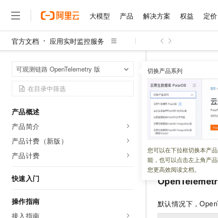
大模型
产品
解决方案
权益
定价
官方文档
应用实时监控服务
大模型
产品
解决方案
权益
定价
云市场
伙伴
服务
了解阿里云
精选产品
精选解决方案
普惠上云
产品定价
精选商城
成为销售伙伴
售前咨询
为什么选择阿里云
千问AI平台
应用实时监控
首页
可观测链路 OpenTelemetry 版
了解云产品的定价详情
切换产品系列
大模型服务平台百炼
千问办公，解锁你的工作
普惠上云 官方力荐
分销伙伴
在线服务
网站建设
什么是云计算
大
大模型服务与应用平台
企业级Agent产品，直接
云服务器38元/年起，超
OpenTel
咨询伙伴
多端小程序
技术领先
云上成本管理
售后服务
千问大模型
Agency Agents：拥
官方推荐返现计划
大模型
大模型
精选产品
精选解决方案
Salesforce 国际版订阅
稳定可靠
产品概述
管理和优化成本
多元化、高性能、安全可靠
推荐新用户得奖励，单订单
更新时间：
2023-08-21
销售伙伴合作计划
自助服务
产品简介
友盟天域
安全合规
人工智能与机器学习
AI
文本生成
无影云电脑
HappyHorse 打造一
云工开物
OpenTelemetry
支
无影生态合作计划
在线服务
产品计费（新版）
观测云
分析师报告
随时随地安全接入的云上超
高校专属算力普惠，学生认
计算
互联网应用开发
您可以在下拉框切换本产品
Qwen3.8-Max
请求中设置不同格
HOT
产品计费
Salesforce On Alibaba C
工单服务
能，也可以点击左上角产品
智能体时代全能旗舰模型
Tuya 物联网平台阿里云
研究报告与白皮书
云解析DNS
快速拥有专属 OpenClaw
Consulting Partner 合
大数据
容器
您更高效阅读文档。
免费试用
短信专区
快速入门
OpenTelemetr
蓝凌 OA
Qwen3.7-Plus
AI 大模型销售与服务生
现代化应用
存储
天池大赛
能看、能想、能动手的多模
云原生大数据计算服务 Max
解决方案免费试用 新老
电子合同
操作指南
默认情况下，OpenTe
面向分析的企业级SaaS模
最高领取价值200元试用
安全
网络与CDN
AI 算法大赛
Qwen3-VL-Plus
接入指南
畅捷通