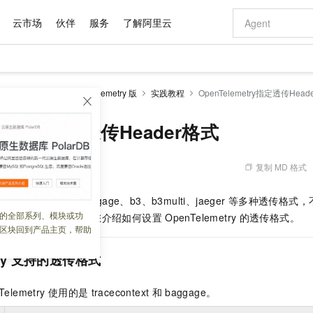
云市场
伙伴
服务
了解阿里云
AI 特惠
数据与 API
成为产品伙伴
企业增值服务
最佳实践
价格计算器
AI 场景体
基础软件
产品伙伴合
阿里云认证
市场活动
配置报价
大模型
服务
可观测链路 OpenTelemetry 版
实践教程
OpenTelemetry指定透传Head
自助选配和估算价格
新方式
域名与网站
睿译宝，AI翻译排版一步到位
智启 AI 普惠权益
产品生态集成认证中心
企业支持计划
云上春晚
千问官方 MaaS 平台，为开发者和 Agent 而生，新用户赠送 1 亿 + tokens 额度
云服务器 EC
Qwen Aud
AI Coding
阿里云Maa
2026 阿里云
为企业打
数据集
Windows
大模型认证
模型
NEW
NEW
交付可用成果
值低价云产品抢先购
提供智能易用的域名与建站服务
上传文档即自动完成翻译和格式还原
至高享 1亿+免费 tokens，加速 Al 应用落地
安全可靠、弹
智能编程，一键
emetry指定透传Header格式
产品生态伙伴
专家技术服务
云上奥运之旅
弹性计算合作
阿里云中企出
手机三要素
宝塔 Linux
全部认证
价格优势
有专属领域专家
对象存储 OSS
GLM-5.2：长任务时代开源旗舰模型
阿里云 OPC 创新助力计划
云数据库 RD
即刻拥有 DeepS
AI 电商营销
产品生态伙伴工作台
企业增值服务台
云栖战略参考
云存储合作计
云栖大会
身份实名认证
CentOS
训练营
推动算力普惠，释放技术红利
的大模型服务
最高返9万
多领域专家智能体,一键组建 AI 虚拟交付团队
至高百万元 Token 补贴，加速一人公司成长
稳定、安全、高性价比、高性能的云存储服务
真正可用的 1M 上下文,一次完成代码全链路开发
轻松解锁专属 Dee
从图文生成到
复制 MD 格式
 03:07:21
云上的中国
数据库合作计
活动全景
短信
Docker
图片和
站式影视创作平台
人工智能平台 PAI
Hermes Agent，打造自进化智能体
Token Plan 模型订阅计划
Qoder
5 分钟轻松部署
AI 广告创作
企业成长
大模型
NEW
信息公告
持
tracecontext、baggage、b3、b3multi、jaeger
等多种透传格式，
看见新力量
云网络合作计
OCR 文字识别
JAVA
级电脑
证享300元代金券
可视化编排打通从文字构思到成片全链路闭环
一站式AI开发、训练和推理服务
自主进化，持久记忆，越用越聪明
Qwen3.8-Max 首发尝鲜，限时加量 10 倍，夜间低至2折
面向真实软件
图文、视频一
的全部系列、模块或功
Kimi-K3
HappyHors
式的
Header。本文为您介绍如何设置
OpenTelemetry
的透传格式。
NEW
魔搭 Mode
loud
服务实践
官网公告
区块回到产品主页，帮助
Kimi 最新旗舰模型，长程编程与推理利器
让文字生成流
金融模力时刻
Salesforce O
版
发票查验
全能环境
Qoder CN
Claude Code + GStack 打造工程团队
千问办公，限时限量积分加倍
云原生数据库 P
低代码高效构
AI 建站
NEW
作计划
计划
创新中心
魔搭 ModelSc
健康状态
让AI从“聊天伙伴”进化为能干活的“数字员工”
覆盖公网/内网、递归/权威、移动APP等全场景解析服务
安装技能 GStack，拥有专属 AI 工程团队
你的AI工作搭子，覆盖日常办公高频场景
基于千问大模型等，支持代码智能生成、研发智能问答
0 代码专业建
y
支持的透传格式
客户案例
天气预报查询
操作系统
Deepseek-v4-pro
HappyHors
态合作计划
态智能体模型
旗舰 MoE 大模型，百万上下文与顶尖推理能力
图生视频，流
Compute
同享
容器服务 Kubernetes 版 ACK
万小智 AI 建站低至 15元/月
云防火墙
AI 短剧/漫剧
快递物流查询
WordPress
成为服务伙
高校合作
lemetry
使用的是
tracecontext
和
baggage。
式云数据仓库
点，立即开启云上创新
提供一站式管理容器应用的 K8s 服务
送.CN域名，送备案服务码
云原生的云上
AI助力短剧
GLM-5.2
Wan2.7-T
Ubuntu