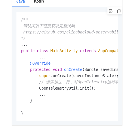
Java
Kotlin
/**

 请访问以下链接获取完整代码

 https://github.com/alibabacloud-observability/
*/
public
class
MainActivity
extends
AppCompatAct
	...

@Override
protected
void
onCreate
(Bundle savedInstan
super
.onCreate(savedInstanceState);

// 请添加这一行，对OpenTelemetry进行初始
        OpenTelemetryUtil.init();

        ...

    }

    ...

}