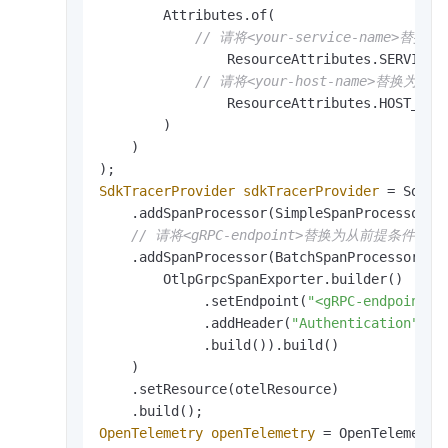
        Attributes.of(

// 请将<your-service-name>替
        	ResourceAttributes.SERVICE
// 请将<your-host-name>替换为
        	ResourceAttributes.HOST_NA
        )

    )

SdkTracerProvider
sdkTracerProvider
=
 SdkTr
    .addSpanProcessor(SimpleSpanProcessor.c
// 请将<gRPC-endpoint>替换为从前提条件中获
    .addSpanProcessor(BatchSpanProcessor.bui
        OtlpGrpcSpanExporter.builder()

             .setEndpoint(
"<gRPC-endpoint>"
             .addHeader(
"Authentication"
, 
"
             .build()).build()

    )

    .setResource(otelResource)

OpenTelemetry
openTelemetry
=
 OpenTelemetryS