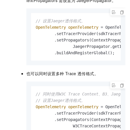
textPropagators
需设置为
JaegerPropagator。
// 设置Jaeger透传格式。
OpenTelemetry
openTelemetry
=
 OpenTelemet
        .setTracerProvider(sdkTracerProvi
        .setPropagators(ContextPropagator
                JaegerPropagator.getInsta
        .buildAndRegisterGlobal();
也可以同时设置多种
Trace
透传格式。
// 同时使用W3C Trace Context、B3、Jaege
// 设置Jaeger透传格式。
OpenTelemetry
openTelemetry
=
 OpenTelemet
        .setTracerProvider(sdkTracerProvi
        .setPropagators(ContextPropagator
                W3CTraceContextPropagator