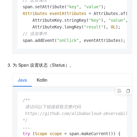
span.setAttribute(
"key"
, 
"value"
Attributes
eventAttributes
=
 Attributes.of(

    AttributeKey.stringKey(
"key"
), 
"value"
,

    AttributeKey.longKey(
"result"
), 
0L
// 添加事件
span.addEvent(
"onClick"
, eventAttributes);
为
Span
设置状态（Status）。
Java
Kotlin
/**

 请访问以下链接获取完整代码

 https://github.com/alibabacloud-observability/
*/
try
 (
Scope
scope
=
 span.makeCurrent()) {
