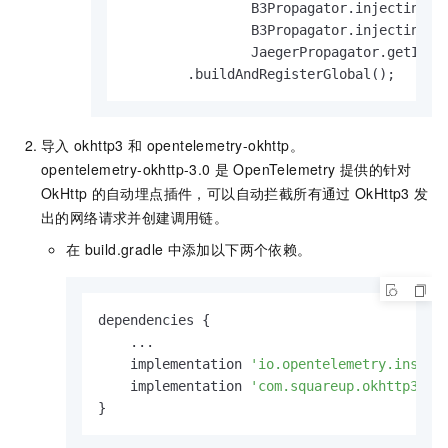
                B3Propagator.injectingMul
                B3Propagator.injectingSin
                JaegerPropagator.getInsta
        .buildAndRegisterGlobal();
导入
okhttp3
和
opentelemetry-okhttp。
opentelemetry-okhttp-3.0
是
OpenTelemetry
提供的针对
OkHttp
的自动埋点插件，可以自动拦截所有通过
OkHttp3
发
出的网络请求并创建调用链。
在
build.gradle
中添加以下两个依赖。
dependencies {

    ...

    implementation 
'io.opentelemetry.instru
    implementation 
'com.squareup.okhttp3:ok
}