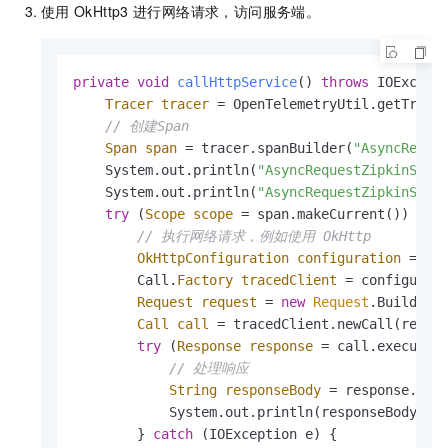
使用
OkHttp3
进行网络请求，访问服务端。
private
void
callHttpService
()
throws
 IOExcepti
Tracer
tracer
=
 OpenTelemetryUtil.getTracer
// 创建Span
Span
span
=
 tracer.spanBuilder(
"AsyncReque
    System.out.println(
"AsyncRequestZipkinServ
    System.out.println(
"AsyncRequestZipkinServ
try
 (
Scope
scope
=
 span.makeCurrent()) {

// 执行网络请求，例如使用 OkHttp
OkHttpConfiguration
configuration
=
ne
        Call.
Factory
tracedClient
=
 configurati
Request
request
=
new
Request
.Builder(
Call
call
=
 tracedClient.newCall(reques
try
 (
Response
response
=
 call.execute()
// 处理响应
String
responseBody
=
 response.body
            System.out.println(responseBody);

        } 
catch
 (IOException e) {
