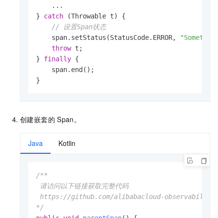
    ...

} 
catch
 (Throwable t) {

// 设置Span状态
    span.setStatus(StatusCode.ERROR, 
"Somethin
throw
 t;

} 
finally
 {

    span.end(); 

}
创建嵌套的
Span。
Java
Kotlin
/**

 请访问以下链接获取完整代码

 https://github.com/alibabacloud-observability/
*/
public
void
parentSpan
()
 {
