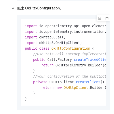
创建
OkHttpConfiguration。
import
import
import
import
public
class
OkHttpConfiguration
 {

//Use this Call.Factory implementation 
public
 Call.Factory 
createTracedClient
(
return
 OkHttpTelemetry.builder(openT
    }

//your configuration of the OkHttpClien
private
 OkHttpClient 
createClient
()
 {

return
new
OkHttpClient
.Builder().bu
    }

}