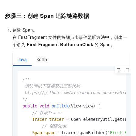
步骤三：创建
Span
追踪链路数据
创建
Span。
在
FirstFragment
文件的按钮点击事件监听方法中，创建一
个名为
First Fragment Button onClick
的
Span。
Java
Kotlin
/**

 请访问以下链接获取完整代码

 https://github.com/alibabacloud-observability/
*/
public
void
onClick
(View view)
 {

// 获取Tracer
Tracer
tracer
=
 OpenTelemetryUtil.getTracer
// 创建Span
Span
span
=
 tracer.spanBuilder(
"First Frag