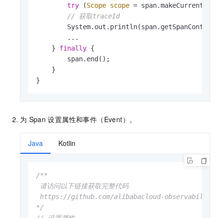
try
 (
Scope
scope
=
 span.makeCurrent()) 
// 获取traceId
        System.out.println(span.getSpanContext(
        ...

    } 
finally
 {

        span.end();

    }

}
为
Span
设置属性和事件（Event）。
Java
Kotlin
/**

 请访问以下链接获取完整代码

 https://github.com/alibabacloud-observability/
*/
// 设置属性