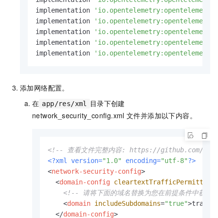
implementation 
'io.opentelemetry:opentelemetry
implementation 
'io.opentelemetry:opentelemetry
implementation 
'io.opentelemetry:opentelemetry
implementation 
'io.opentelemetry:opentelemetry
implementation 
'io.opentelemetry:opentelemetry
添加网络配置。
在
目录下创建
app/res/xml
network_security_config.xml
文件并添加以下内容。
<!-- 查看文件完整内容: https://github.com/alibabac
<?xml version=
"1.0"
 encoding=
"utf-8"
?>
<
network-security-config
>
<
domain-config
cleartextTrafficPermitted
=
<!-- 请将下面的域名替换为您在前提条件中获取的接
<
domain
includeSubdomains
=
"true"
>
tracin
</
domain-config
>