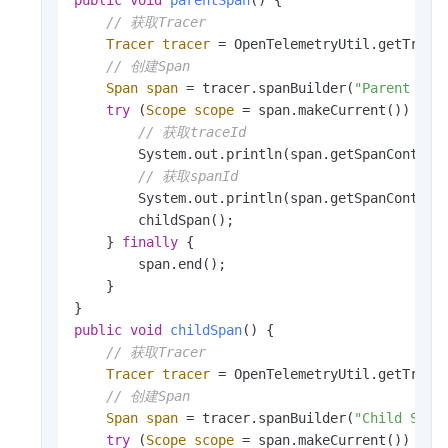
// 获取Tracer
Tracer
tracer
=
 OpenTelemetryUtil.getTracer
// 创建Span
Span
span
=
 tracer.spanBuilder(
"Parent Spa
try
 (
Scope
scope
=
 span.makeCurrent()) {

// 获取traceId
        System.out.println(span.getSpanContext(
// 获取spanId
        System.out.println(span.getSpanContext(
        childSpan();

    } 
finally
 {

        span.end();

    }

public
void
childSpan
()
 {

// 获取Tracer
Tracer
tracer
=
 OpenTelemetryUtil.getTracer
// 创建Span
Span
span
=
 tracer.spanBuilder(
"Child Span
try
 (
Scope
scope
=
 span.makeCurrent()) {
