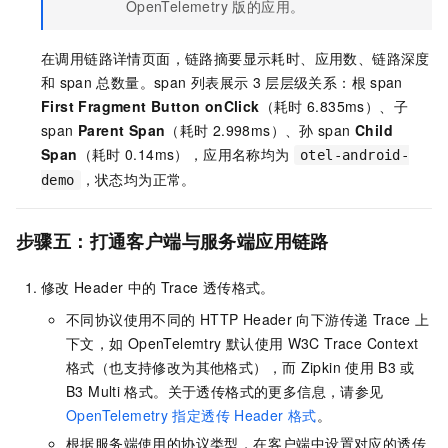
OpenTelemetry 版的应用。
在调用链路详情页面，链路摘要显示耗时、应用数、链路深度
和
span
总数量。span
列表展示
3
层层级关系：根
span
First Fragment Button onClick
（耗时
6.835ms）、子
span
Parent Span
（耗时
2.998ms）、孙
span
Child
Span
（耗时
0.14ms），应用名称均为
otel-android-
，状态均为正常。
demo
步骤五：打通客户端与服务端应用链路
修改
Header
中的
Trace
透传格式。
不同协议使用不同的
HTTP Header
向下游传递
Trace
上
下文，如
OpenTelemtry
默认使用
W3C Trace Context
格式（也支持修改为其他格式），而
Zipkin
使用
B3
或
B3 Multi
格式。关于透传格式的更多信息，请参见
OpenTelemetry
指定透传
Header
格式
。
根据服务端使用的协议类型，在客户端中设置对应的透传