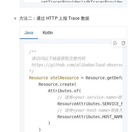
    .setTracerProvider(sdkTracerProvider)

    .setPropagators(ContextPropagators.creat
方法二：通过
HTTP
上报
Trace
数据
// 获取tracer，用来创建Span。
tracer = openTelemetry.getTracer(
"android-t
Java
Kotlin
/**

 请访问以下链接获取完整代码

 https://github.com/alibabacloud-observabil
*/
Resource
otelResource
=
 Resource.getDefault(
    Resource.create(

        Attributes.of(

// 请将<your-service-name>替
            ResourceAttributes.SERVICE_NAME
// 请将<your-host-name>替换为
            ResourceAttributes.HOST_NAME, 
"
        )

    )
