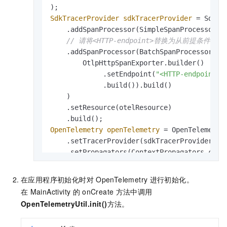
SdkTracerProvider
sdkTracerProvider
=
 SdkTr
    .addSpanProcessor(SimpleSpanProcessor.c
// 请将<HTTP-endpoint>替换为从前提条件
    .addSpanProcessor(BatchSpanProcessor.bui
        OtlpHttpSpanExporter.builder()

             .setEndpoint(
"<HTTP-endpoint>"
             .build()).build()

    )

    .setResource(otelResource)

OpenTelemetry
openTelemetry
=
 OpenTelemetryS
    .setTracerProvider(sdkTracerProvider)

    .setPropagators(ContextPropagators.creat
// 获取tracer，用来创建Span。
在应用程序初始化时对
OpenTelemetry
进行初始化。
tracer = openTelemetry.getTracer(
"android-t
在
MainActivity
的
onCreate
方法中调用
OpenTelemetryUtil.init()
方法。