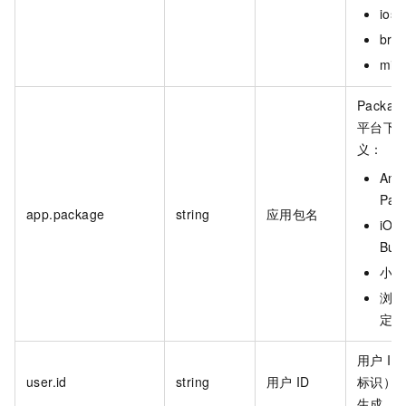
ios
bro
min
Packag
平台下
义：
And
Pac
app.package
string
应用包名
iOS
Bund
小程
浏览
定义
用户
I
user.id
string
用户
ID
标识），
生成，