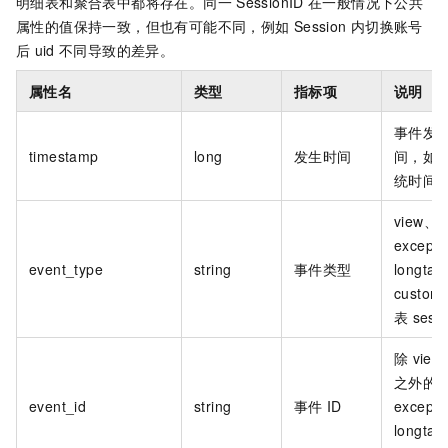
明细表和聚合表中都将存在。同一
SessionID
在一般情况下公共
属性的值保持一致，但也有可能不同，例如
Session
内切换账号
后
uid
不同导致的差异。
属性名
类型
指标项
说明
事件发
timestamp
long
发生时间
间，如
统时间
view、r
except
event_type
string
事件类型
longta
cust
表
sess
除
view
之外的
event_id
string
事件
ID
except
longtas