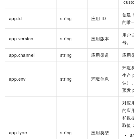
custo
创建
R
app.id
string
应用
ID
的唯一
用户自
app.version
string
应用版本
号。
app.channel
string
应用渠道
应用渠
环境类
生产
pr
app.env
string
环境信息
认）、
预发
pr
对应用
的应用
和数据
取值：
app.type
string
应用类型
and