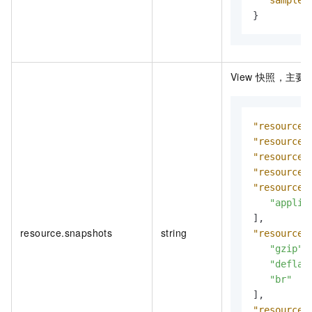
"sample"
}
View
快照，主要
"resource.
"resource.
"resource.
"resource.
"resource.
"applic
]
,
resource.snapshots
string
"resource.
"gzip"
,
"deflat
"br"
]
,
"resource.