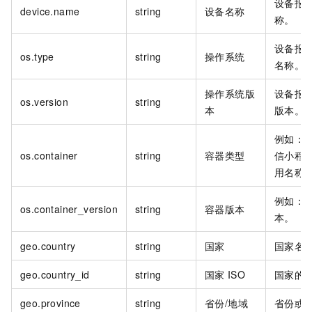
设备报
device.name
string
设备名称
称。
设备报
os.type
string
操作系统
名称。
操作系统版
设备报
os.version
string
本
版本。
例如：C
os.container
string
容器类型
信小程序
用名称
例如：Ch
os.container_version
string
容器版本
本。
geo.country
string
国家
国家名
geo.country_id
string
国家
ISO
国家的
geo.province
string
省份/地域
省份或