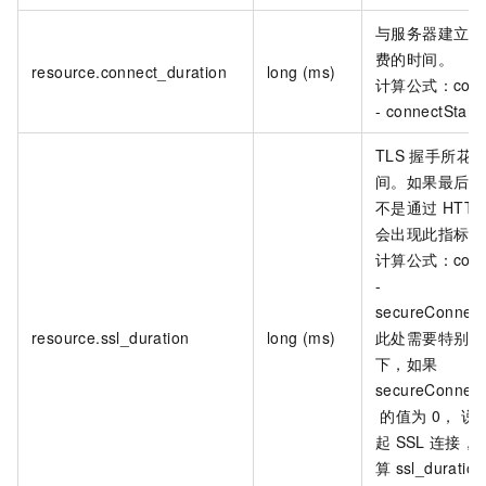
与服务器建立连
费的时间。
resource.connect_duration
long (ms)
计算公式：conne
- connectStart
TLS
握手所花
间。如果最后一
不是通过
HTT
会出现此指标。
计算公式：conne
-
secureConnect
resource.ssl_duration
long (ms)
此处需要特别判
下，如果
secureConnect
的值为
0， 说
起
SSL
连接，
算
ssl_duratio