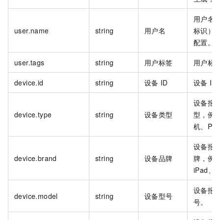
用户名
user.name
string
用户名
标识）
配置。
user.tags
string
用户标签
用户标
device.id
string
设备
ID
设备
ID
设备报
device.type
string
设备类型
型，例
机、PC
设备报
device.brand
string
设备品牌
牌，例如
iPad
设备报
device.model
string
设备型号
号。