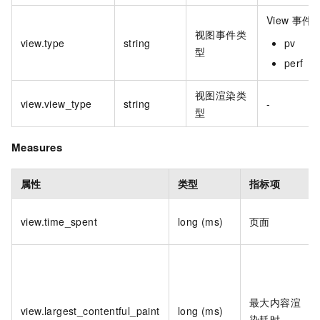
View
事件
视图事件类
view.type
string
pv
型
perf
视图渲染类
view.view_type
string
-
型
Measures
属性
类型
指标项
view.time_spent
long (ms)
页面
最大内容渲
view.largest_contentful_paint
long (ms)
染耗时