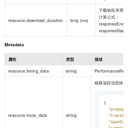
下载响应所用的
计算公式：
resource.download_duration
long (ms)
responseEnd -
responseStart
Metadata
属性
类型
描述
resource.timing_data
string
PerformanceRes
链路追踪信息快照
{
"propaga
resource.trace_data
string
"traceId
"spanId"