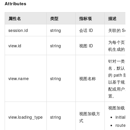
Attributes
属性名
类型
指标项
描述
session.id
string
会话
ID
关联的
Ses
为每个页面
view.id
string
视图
ID
机生成的
I
针对一类视
名，默认为
的
path
部
view.name
string
视图名称
以基于规则
配或用户主
置。
视图加载类
视图加载方
view.loading_type
string
initial_
式
route_