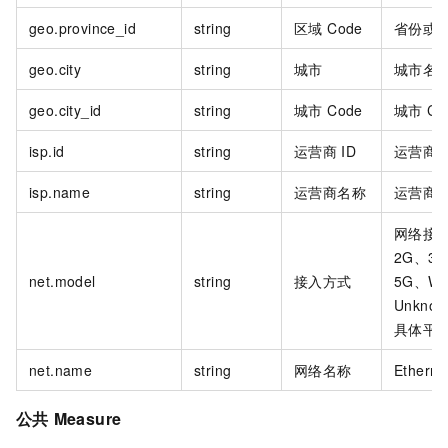
geo.province_id
string
区域 Code
省份或
geo.city
string
城市
城市名
geo.city_id
string
城市 Code
城市
Co
isp.id
string
运营商
ID
运营商
isp.name
string
运营商名称
运营商
网络接
2G、3
net.model
string
接入方式
5G、WI
Unknow
具体平
net.name
string
网络名称
Etherne
公共
Measure