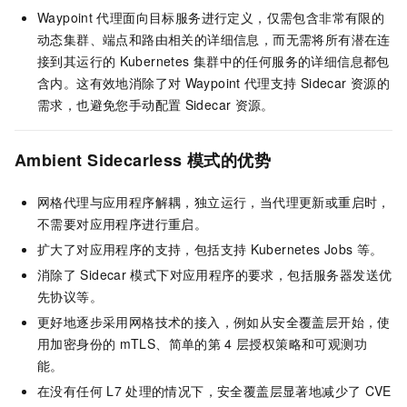
Waypoint
代理面向目标服务进行定义，仅需包含非常有限的
动态集群、端点和路由相关的详细信息，而无需将所有潜在连
接到其运行的
Kubernetes
集群中的任何服务的详细信息都包
含内。这有效地消除了对
Waypoint
代理支持
Sidecar
资源的
需求，也避免您手动配置
Sidecar
资源。
Ambient Sidecarless
模式的优势
网格代理与应用程序解耦，独立运行，当代理更新或重启时，
不需要对应用程序进行重启。
扩大了对应用程序的支持，包括支持
Kubernetes Jobs
等。
消除了
Sidecar
模式下对应用程序的要求，包括服务器发送优
先协议等。
更好地逐步采用网格技术的接入，例如从安全覆盖层开始，使
用加密身份的
mTLS、简单的第
4
层授权策略和可观测功
能。
在没有任何
L7
处理的情况下，安全覆盖层显著地减少了
CVE