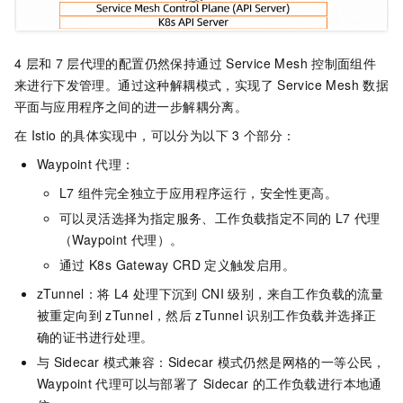
4
层和
7
层代理的配置仍然保持通过
Service Mesh
控制面组件
来进行下发管理。通过这种解耦模式，实现了
Service Mesh
数据
平面与应用程序之间的进一步解耦分离。
在
Istio
的具体实现中，可以分为以下
3
个部分：
Waypoint
代理：
L7
组件完全独立于应用程序运行，安全性更高。
可以灵活选择为指定服务、工作负载指定不同的
L7
代理
（Waypoint
代理）。
通过
K8s Gateway CRD
定义触发启用。
zTunnel：将
L4
处理下沉到
CNI
级别，来自工作负载的流量
被重定向到
zTunnel，然后
zTunnel
识别工作负载并选择正
确的证书进行处理。
与
Sidecar
模式兼容：Sidecar
模式仍然是网格的一等公民，
Waypoint
代理可以与部署了
Sidecar
的工作负载进行本地通