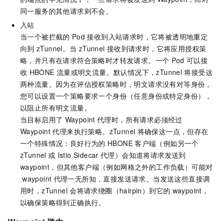
同一服务的其他请求则不会。
入站
当一个被拦截的
Pod
接收到入站请求时，它将被透明地重定
向到
zTunnel。当
zTunnel
接收到请求时，它将应用授权策
略，并只有在请求符合策略时才转发请求。一个
Pod
可以接
收
HBONE
流量或明文流量。默认情况下，zTunnel
将接受这
两种流量。因为在评估授权策略时，明文请求没有对等身份，
您可以设置一个策略要求一个身份（任意身份或特定身份），
以阻止所有明文流量。
当目标启用了
Waypoint
代理时，所有请求必须经过
Waypoint
代理来执行策略。zTunnel
将确保这一点，但存在
一个特殊情况：良好行为的
HBONE
客户端（例如另一个
zTunnel
或
Istio Sidecar
代理）会知道将请求发送到
waypoint，但其他客户端（例如网格之外的工作负载）可能对
waypoint
代理一无所知，直接发送请求。当发送这些直接调
用时，zTunnel
会将请求绕圈（hairpin）到它的
waypoint，
以确保策略得到正确执行。