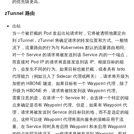
的优先级更高。
zTunnel
路由
出站
当一个被拦截的
Pod
发起出站请求时，它将被透明地重定向
到
zTunnel，zTunnel
将确定请求的转发位置和方式。一般情
况下，流量路由的行为与
Kubernetes
默认的流量路由相同。
对一个
Service
的请求将被发送到该
Service
内的一个端点，
而直接对
Pod IP
的请求将直接发送到该
IP。根据目标的能
力，会发生不同的行为。如果目标也被拦截，或者具有
Istio
代理能力（例如注入了
Sidecar
代理或网关），请求将升级为
加密的
HBONE
隧道。如果目标有一个
Waypoint
代理，除了
升级为
HBONE
外，请求将被转发到该
Waypoint
代理。
需要注意的是，在请求一个
Service
时，会选择一个特定的端
点来确定是否有
Waypoint
代理。但是，如果有
Waypoint
代
理，请求将被发送到
Service
的目标目的地，而不是选定的端
点。这样可以使
Waypoint
代理将面向服务的策略应用于流
量。在
Service
同时具有启用
Waypoint
和未启用
Waypoint
的端点的罕见情况下，一些请求将被发送到
Waypoint，而对