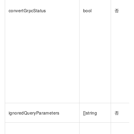
convertGrpcStatus
bool
否
ignoredQueryParameters
[]string
否