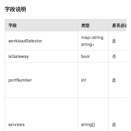
字段说明
字段
类型
是否必选
map<string,
workloadSelector
是
string>
isGateway
bool
否
portNumber
int
是
services
string[]
是