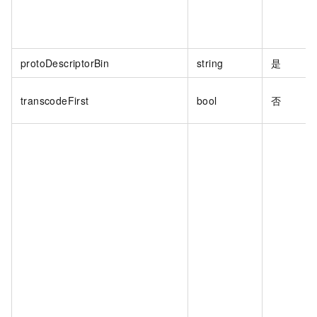
protoDescriptorBin
string
是
transcodeFirst
bool
否