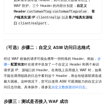
WAF
防护。三个
Header
的内容分别是：
自定义
Header
、
客
customwaftag:customwaftagvalue
户端真实源
IP
以及
客户端真实源端
clientrealip
口
。
clientrealport
（可选）步骤二：自定义
ASM
访问日志格式
经过
WAF
校验的请求可能会携带一些特殊的
Header。例如，
步
骤一
配置转发
时在请求中添加了一个自定义
Header
和两个标识
请求源
IP、源端口的
Header。在将线上应用接入
WAF
时，如果
不能在调用链路的日志中看到这个
Header，将会给链路联调造成
极大困难。这种情况下，您可以使用
ASM
可观测能力的自定义访
问日志功能。具体操作，请参见
自定义数据面访问日志
。
步骤三：测试是否接入
WAF
成功