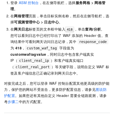
登录
ASM
控制台
，在左侧导航栏，选择
服务网格
>
网格管
理
。
在
网格管理
页面，单击目标实例名称，然后在左侧导航栏，选
择
可观测管理中心
>
日志中心
。
在
网关日志
标签页的文本框中输入
，单击
查询/分析
。
418
您可以看到日志中已经打印出了
WAF
添加的
Header
值。查
询结果中可看到网关访问日志记录，其中
response_code
为
418
，
字段值为
custom_waf_tag
customwaftagvalue
，同时日志中包含客户端真实
IP（
）和客户端真实端口
client_real_ip
（
）等关键字段，说明自定义 WAF 标
client_real_port
签及客户端信息已正确记录到网关日志中。
对接完成之后，您可以登录
WAF
控制台配置其他更高级的防护能
力，保护您的网站不受攻击
，更多防护配置信息，请参见
图说防
护配置
。如果您还有其他自定义
Header
需要全链路观测，请参
考
步骤二
中的方式配置。