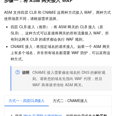
步骤一：将
ASM
网关接入
WAF
ASM
支持四层
CLB
和
CNAME
这两种方式接入
WAF。两种方式
使用场景不同，请根据需求选择。
四层
CLB
接入（推荐）：将
ASM
网关的
CLB
接入（原
SLB）。这种方式可以直接将网关的所有流量接入
WAF。所
有到达网关
CLB
的请求都会执行
WAF
规则。
CNAME
接入：将指定域名的请求接入。如果一个
ASM
网关
上有多个域名，并非所有域名都需要
WAF
防护，可以采用这
种方式。
说明
CNAME
接入需要修改域名的
DNS
的解析规
则。请将您的域名先指向
WAF
代理，然后
WAF
再将请求传给
ASM
网关。
方式一：四层CLB接入
方式二：CNAME接入
登录
Web
应用防火墙控制台
，按照您的需求单击
购买包