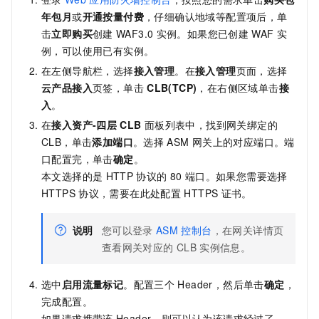
年包月
或
开通按量付费
，仔细确认地域等配置项后，单
击
立即购买
创建
WAF3.0
实例。如果您已创建
WAF
实
例，可以使用已有实例。
在左侧导航栏，选择
接入管理
。在
接入管理
页面，选择
云产品接入
页签，单击
CLB(TCP)
，在右侧区域单击
接
入
。
在
接入资产-四层
CLB
面板列表中，找到网关绑定的
CLB，单击
添加端口
。选择
ASM
网关上的对应端口。端
口配置完，单击
确定
。
本文选择的是
HTTP
协议的
80
端口。如果您需要选择
HTTPS
协议，需要在此处配置
HTTPS
证书。
说明
您可以登录
ASM
控制台
，在网关详情页
查看网关对应的
CLB
实例信息。
选中
启用流量标记
。配置三个
Header，然后单击
确定
，
完成配置。
如果请求携带该
Header，则可以认为该请求经过了