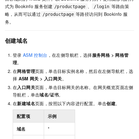
式为
Bookinfo
服务创建
、
等路由策
/productpage
/login
略，从而可以通过
等路径访问到
Bookinfo
服
/productpage
务。
创建域名
登录
ASM
控制台
，在左侧导航栏，选择
服务网格
>
网格管
理
。
在
网格管理
页面，单击目标实例名称，然后在左侧导航栏，选
择
ASM
网关
>
入口网关
。
在
入口网关
页面，单击目标网关的名称。在网关概览页面左侧
导航栏，单击
域名/证书
。
在
新建域名
页面，按照以下内容进行配置。单击
创建
。
配置项
示例
域名
*