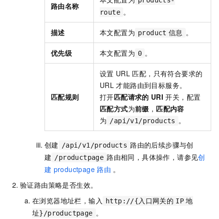
路由名称
。
route
描述
本文配置为
。
product
信息
优先级
本文配置为
。
0
设置
URL
匹配，只有符合要求的
URL
才能路由到目标服务。
匹配规则
打开
匹配请求的
URI
开关，配置
匹配方式
为
前缀
，
匹配内容
为
。
/api/v1/products
创建
路由的后续步骤与创
/api/v1/products
建
路由相同，具体操作，请参见
创
/productpage
建
productpage
路由
。
验证路由策略是否生效。
在浏览器地址栏，输入
http://{入口网关的
IP
地
。
址}/productpage