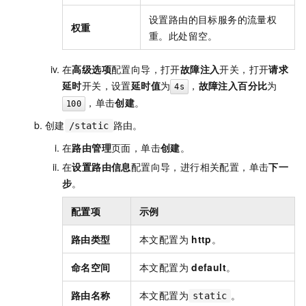
设置路由的目标服务的流量权
权重
重。此处留空。
在
高级选项
配置向导，打开
故障注入
开关，打开
请求
延时
开关，设置
延时值
为
，
故障注入百分比
为
4s
，单击
创建
。
100
创建
路由。
/static
在
路由管理
页面，单击
创建
。
在
设置路由信息
配置向导，进行相关配置，单击
下一
步
。
配置项
示例
路由类型
本文配置为
http
。
命名空间
本文配置为
default
。
路由名称
本文配置为
。
static