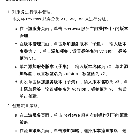
对服务进行版本管理。
本文将
reviews
服务分为
v1、v2、v3
来进行分组。
在
上游服务
页面，单击
reviews
服务右侧
操作
列下的
版本
管理
。
在
版本管理
页面，单击
添加服务版本（子集）
，输入
版本
名称
为
v1，单击
添加标签
，设置
标签名
为
version，
标签
值
为
v1。
单击
添加服务版本（子集）
，输入
版本名称
为
v2，单击
添
加标签
，设置
标签名
为
version，
标签值
为
v2。
再次单击
添加服务版本（子集）
，输入
版本名称
为
v3，单
击
添加标签
，设置
标签名
为
version，
标签值
为
v3，然后
单击
创建
。
创建流量策略。
在
上游服务
页面，单击
reviews
服务右侧
操作
列下的
流量
策略
。
在
流量策略
页面，单击
添加策略
，选择
版本流量策略
，选