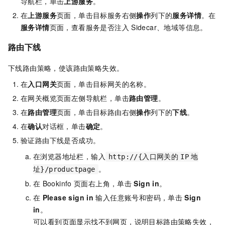
导航栏，单击
上游服务
。
在
上游服务
页面，单击目标服务右侧
操作
列下的
服务详情
。在
服务详情
页面，查看服务是否注入
Sidecar、地域等信息。
路由下线
下线路由策略，使该路由策略失效。
在
入口网关
页面，单击目标网关的名称。
在网关概览页面左侧导航栏，单击
路由管理
。
在
路由管理
页面，单击目标路由右侧
操作
列下的
下线
。
在
确认
对话框，单击
确定
。
验证路由下线是否成功。
在浏览器地址栏，输入
http://{入口网关的
IP
地
。
址}/productpage
在
Bookinfo
页面右上角，单击
Sign in
。
在
Please sign in
输入任意账号和密码，单击
Sign
in
。
可以看到页面显示找不到网页，说明目标路由策略失效，