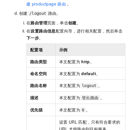
建
productpage
路由
。
创建
路由。
/logout
在
路由管理
页面，单击
创建
。
在
设置路由信息
配置向导，进行相关配置，然后单击
下一步
。
配置项
示例
路由类型
本文配置为
http
。
命名空间
本文配置为
default
。
路由名称
本文配置为
。
logout
描述
本文配置为
。
登出路由
优先级
本文配置为
。
0
设置
URL
匹配，只有符合要求的
URL
才能路由到目标服务。