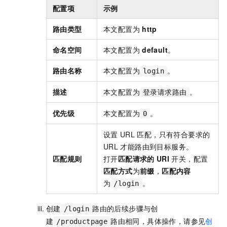
配置项
示例
路由类型
本文配置为
http
命名空间
本文配置为
default
。
路由名称
本文配置为
。
login
描述
本文配置为
。
登录请求路由
优先级
本文配置为
。
0
设置
URL
匹配，只有符合要求的
URL
才能路由到目标服务。
匹配规则
打开
匹配请求的
URI
开关，配置
匹配方式
为
前缀
，
匹配内容
为
。
/login
创建
路由的后续步骤与创
/login
建
路由相同，具体操作，请参见
创
/productpage