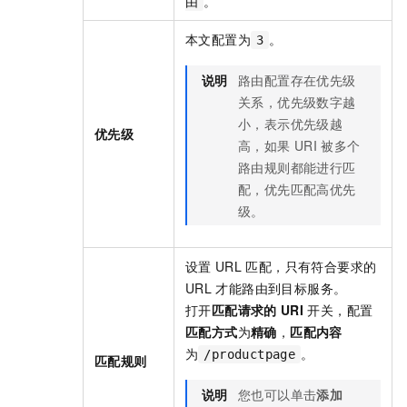
。
由
本文配置为
。
3
说明
路由配置存在优先级
关系，优先级数字越
小，表示优先级越
优先级
高，如果
URI
被多个
路由规则都能进行匹
配，优先匹配高优先
级。
设置
URL
匹配，只有符合要求的
URL
才能路由到目标服务。
打开
匹配请求的
URI
开关，配置
匹配方式
为
精确
，
匹配内容
为
。
/productpage
匹配规则
说明
您也可以单击
添加