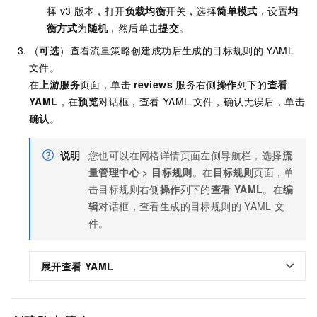
择
v3
版本，打开
负载均衡
开关，选择
简单模式
，设置
均
衡方式
为
随机
，然后单击
提交
。
（
可选
）查看流量策略创建成功后生成的目标规则的
YAML
文件。
在
上游服务
页面，单击
reviews
服务右侧
操作
列下的
查看
YAML
，在
预览
对话框，查看
YAML
文件，确认无误后，单击
确认
。
说明
您也可以在网格详情页面左侧导航栏，选择
流
量管理中心
>
目标规则
。在
目标规则
页面，单
击目标规则右侧
操作
列下的
查看
YAML
。在
编
辑
对话框，查看生成的目标规则的
YAML
文
件。
展开查看
YAML