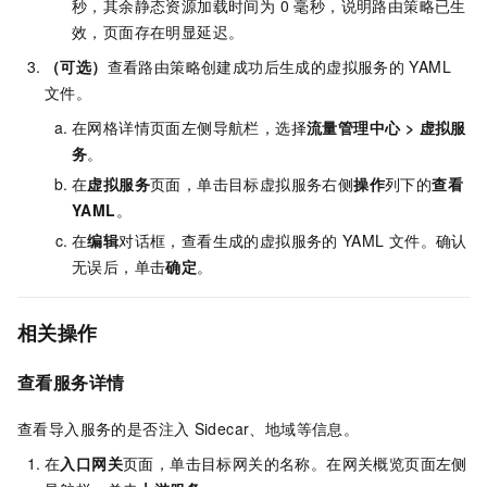
秒，其余静态资源加载时间为 0 毫秒，说明路由策略已生
效，页面存在明显延迟。
（可选）
查看路由策略创建成功后生成的虚拟服务的
YAML
文件。
在网格详情页面左侧导航栏，选择
流量管理中心
>
虚拟服
务
。
在
虚拟服务
页面，单击目标虚拟服务右侧
操作
列下的
查看
YAML
。
在
编辑
对话框，查看生成的虚拟服务的
YAML
文件。确认
无误后，单击
确定
。
相关操作
查看服务详情
查看导入服务的是否注入
Sidecar、地域等信息。
在
入口网关
页面，单击目标网关的名称。在网关概览页面左侧