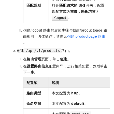
匹配规则
打开
匹配请求的
URI
开关，配置
匹配方式
为
前缀
，
匹配内容
为
。
/logout
创建
/logout
路由的后续步骤与创建
/productpage
路
由相同，具体操作，请参见
创建
productpage
路由
。
创建
路由。
/api/v1/products
在
路由管理
页面，单击
创建
。
在
设置路由信息
配置向导，进行相关配置，然后单击
下一步
。
配置项
说明
路由类型
本文配置为
http
。
命名空间
本文配置为
default
。
本文配置为
products-