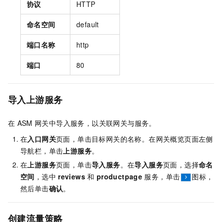
协议
HTTP
命名空间
default
端口名称
http
端口
80
导入上游服务
在
ASM
网关中导入服务，以关联网关与服务。
在
入口网关
页面，单击目标网关的名称。在网关概览页面左侧
导航栏，单击
上游服务
。
在
上游服务
页面，单击
导入服务
。在
导入服务
页面，选择
命名
空间
，选中
reviews
和
productpage
服务，单击
图标，
然后单击
确认
。
创建流量策略