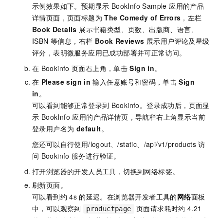
示例效果如下。预期显示 BookInfo Sample 应用的产品
详情页面，页面标题为
The Comedy of Errors
，左栏
Book Details
展示书籍类型、页数、出版商、语言、
ISBN 等信息，右栏
Book Reviews
展示用户评论及星级
评分，表明微服务应用已成功部署并可正常访问。
在
Bookinfo
页面右上角，单击
Sign in
。
在
Please sign in
输入任意账号和密码，单击
Sign
in
。
可以看到能够正常登录到
Bookinfo。登录成功后，页面显
示 BookInfo 应用的产品详情页，导航栏右上角显示当前
登录用户名为
default
。
您还可以自行使用
/logout
、
/static
、
/api/v1/products
访
问
Bookinfo
服务进行验证。
打开浏览器的开发人员工具，切换到网络标签。
刷新页面。
可以看到约
4s
的延迟。在浏览器开发者工具的
网络
面板
中，可以观察到
页面请求耗时约 4.21
productpage