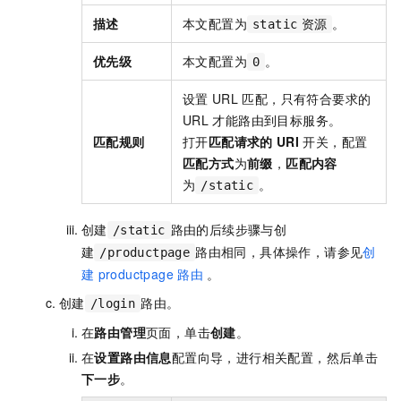
描述
本文配置为
。
static
资源
优先级
本文配置为
。
0
设置
URL
匹配，只有符合要求的
URL
才能路由到目标服务。
匹配规则
打开
匹配请求的
URI
开关，配置
匹配方式
为
前缀
，
匹配内容
为
。
/static
创建
路由的后续步骤与创
/static
建
路由相同，具体操作，请参见
创
/productpage
建
productpage
路由
。
创建
路由。
/login
在
路由管理
页面，单击
创建
。
在
设置路由信息
配置向导，进行相关配置，然后单击
下一步
。