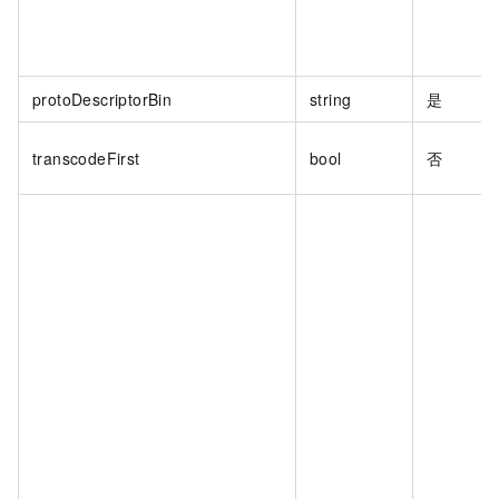
protoDescriptorBin
string
是
transcodeFirst
bool
否