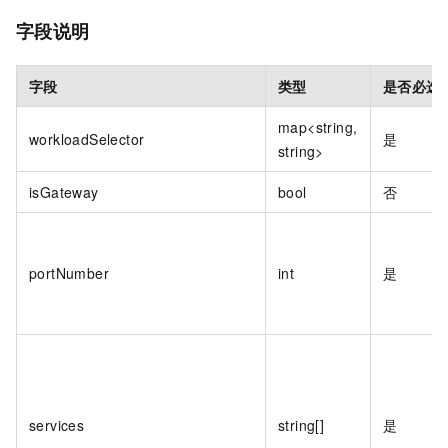
字段说明
字段
类型
是否必选
map<string,
workloadSelector
是
string>
isGateway
bool
否
portNumber
int
是
services
string[]
是