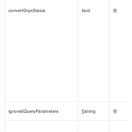
convertGrpcStatus
bool
否
ignoredQueryParameters
[]string
否