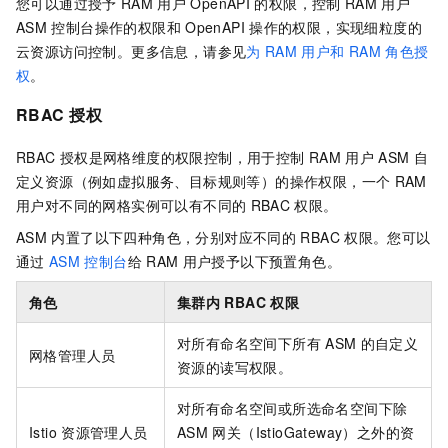
您可以通过授予
RAM
用户
OpenAPI
的权限，控制
RAM
用户
ASM
控制台操作的权限和
OpenAPI
操作的权限，实现细粒度的
云资源访问控制。更多信息，请参见
为
RAM
用户和
RAM
角色授
权
。
RBAC
授权
RBAC
授权是网格维度的权限控制，用于控制
RAM
用户
ASM
自
定义资源（例如虚拟服务、目标规则等）的操作权限，一个
RAM
用户对不同的网格实例可以有不同的
RBAC
权限。
ASM
内置了以下四种角色，分别对应不同的
RBAC
权限。您可以
通过
ASM
控制台
给
RAM
用户授予以下预置角色。
角色
集群内
RBAC
权限
对所有命名空间下所有
ASM
的自定义
网格管理人员
资源的读写权限。
对所有命名空间或所选命名空间下除
Istio
资源管理人员
ASM
网关（IstioGateway）之外的资