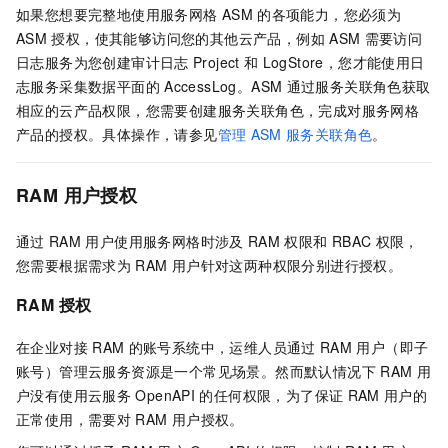
如果您想要完整地使用
服务网格
ASM
的各项能力，您必须为
ASM
授权，使其能够访问您的其他云产品，例如
ASM
需要访问
日志服务为您创建审计日志
Project
和
LogStore，您才能使用日
志服务采集数据平面的
AccessLog。ASM
通过服务关联角色获取
相应的云产品权限，您需要创建服务关联角色，完成对
服务网格
产品的授权。具体操作，请参见
管理
ASM
服务关联角色
。
RAM
用户授权
通过
RAM
用户使用
服务网格
时涉及
RAM
权限和
RBAC
权限，
您需要根据需求为
RAM
用户针对这两种权限分别进行授权。
RAM
授权
在企业对接
RAM
的账号系统中，运维人员通过
RAM
用户（即子
账号）管理云服务资源是一个常见场景。然而默认情况下
RAM
用
户没有使用云服务
OpenAPI
的任何权限，为了保证
RAM
用户的
正常使用，需要对
RAM
用户授权。