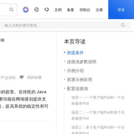
文档
备案
控制台
注册
登录
输入文档关键字查找
验
作计划
器
AI 活动
专业服务
服务伙伴合作计划
开发者社区
加入我们
服务平台百炼
阿里云 OPC 创新助力计划
降级
本页导读
（1）
一站式生成采购清单，支持单品或批量购买
S
io：打造专属 AI 语音助手
S产品伙伴计划（繁花）
峰会
造的大模型服务与应用开发平台
轻量应用服务器
一句话生成原生可编辑精美 PPT 文稿
AI 生产力先锋
Al MaaS 服务伙伴赋能合作
域名
博文
Careers
至高可申请百万元
前提条件
性可伸缩的云计算服务
开启高性价比 AI 编程新体验
Qwen-Audio-3.0-Realtime 端到端实时语音角色扮演
输入一句话想法, 轻松生成专业的 PPT
先锋实践拓展 AI 生产力的边界
快速构建应用程序和网站，即刻迈出上云第一步
Token 补贴，五大权
计划
海大会
伙伴信用分合作计划
商标
问答
社会招聘
连接池参数说明
益加速 OPC 成功
S
eek-V4-Pro
数字证书管理服务（原SSL证书）
一键部署幻兽帕鲁游戏服务器
飞天发布时刻
HOT
划
备案
电子书
校园招聘
示例介绍
pSeek-V4-Pro
视频创作，一键激活电商全链路生产力
全托管，含MySQL、PostgreSQL、SQL Server、MariaDB多引擎
实现全站HTTPS，呈现可信的WEB访问
一键购买专属联机服务器，轻松开启游戏
所见，即是所愿
更多支持
我的收藏
产品详情
划
公司注册
镜像站
部署示例应用
视频生成
语音识别与合成
专属 QwenPaw
短信服务
漫剧工坊：一站式动画创作平台
AI 实训营
HOT
合作伙伴培训与认证
配置连接池
划
上云迁移
的智能体编程平台
站生成，高效打造优质广告素材
从聊天伙伴进化为能主动干活的本地数字员工
快速生产连贯的高质量长漫剧
从基础到进阶，Agent 创客手把手教你
国内短信简单易用，安全可靠，秒级触达，全球覆盖200+国家和地区。
步的损害。在传统的
Java
e-1.1-T2V
Qwen3-TTS-Flash
lScope
我要反馈
查询合作伙伴
场景一：一个客户端Pod和一个目
断功能在网络级别提供支
畅细腻的高质量视频
离线语音合成大模型，多语言方言自适应，低延迟高稳定
n Alibaba Cloud ISV 合作
代维服务
olarDB
建企业门户网站
大数据开发治理平台 DataWorks
10 分钟搭建微信、支付宝小程序
标服务Pod
能，提高系统的稳定性和可
创新加速
ope
登录合作伙伴管理后台
我要建议
站，无忧落地极速上线
以可视化方式快速构建移动和 PC 门户网站
100%兼容MySQL、PostgreSQL，兼容Oracle，支持集中和分布式
高效部署网站，快速应用到小程序
Data Agent 驱动的一站式 Data+AI 开发治理平台
e-1.1-I2V
Cosyvoice-V3-Flash
场景二：一个客户端Pod和多个目
安全
畅自然，细节丰富
高表现力语音合成大模型，语音克隆听感自然
标服务Pod
我要投诉
上云场景组合购
伴
边界网络安全防护产品
漫剧创作，剧本、分镜、视频高效生成
覆盖90%+业务场景，专享组合折扣价
场景三：多个客户端Pod和一个目
2V
VPN
Fun-ASR
标服务Pod