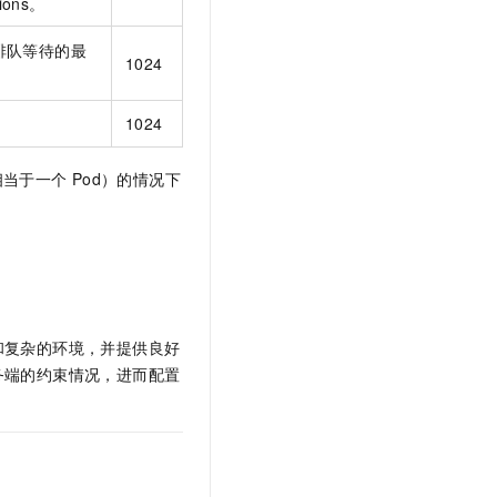
ions。
t.diy 一步搞定创意建站
构建大模型应用的安全防护体系
通过自然语言交互简化开发流程,全栈开发支持
通过阿里云安全产品对 AI 应用进行安全防护
排队等待的最
1024
1024
相当于一个
Pod）的情况下
和复杂的环境，并提供良好
务端的约束情况，进而配置