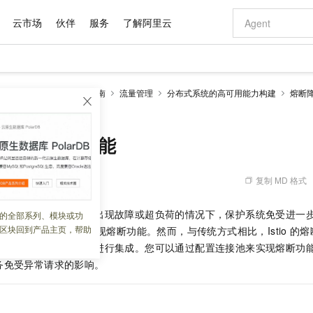
云市场
伙伴
服务
了解阿里云
AI 特惠
数据与 API
成为产品伙伴
企业增值服务
最佳实践
价格计算器
AI 场景体
基础软件
产品伙伴合
阿里云认证
市场活动
配置报价
大模型
SM Sidecar模式
操作指南
流量管理
分布式系统的高可用能力构建
熔断
自助选配和估算价格
断功能
新方式
域名与网站
睿译宝，AI翻译排版一步到位
智启 AI 普惠权益
产品生态集成认证中心
企业支持计划
云上春晚
千问官方 MaaS 平台，为开发者和 Agent 而生，新用户赠送 1 亿 + tokens 额度
云服务器 EC
Qwen Aud
AI Coding
阿里云Maa
2026 阿里云
为企业打
数据集
Windows
大模型认证
模型
NEW
NEW
交付可用成果
值低价云产品抢先购
提供智能易用的域名与建站服务
上传文档即自动完成翻译和格式还原
至高享 1亿+免费 tokens，加速 Al 应用落地
安全可靠、弹
智能编程，一键
产品生态伙伴
专家技术服务
云上奥运之旅
弹性计算合作
阿里云中企出
手机三要素
宝塔 Linux
全部认证
池实现熔断功能
价格优势
有专属领域专家
对象存储 OSS
GLM-5.2：长任务时代开源旗舰模型
阿里云 OPC 创新助力计划
云数据库 RD
即刻拥有 DeepS
AI 电商营销
产品生态伙伴工作台
企业增值服务台
云栖战略参考
云存储合作计
云栖大会
身份实名认证
CentOS
训练营
推动算力普惠，释放技术红利
的大模型服务
最高返9万
多领域专家智能体,一键组建 AI 虚拟交付团队
至高百万元 Token 补贴，加速一人公司成长
稳定、安全、高性价比、高性能的云存储服务
真正可用的 1M 上下文,一次完成代码全链路开发
轻松解锁专属 Dee
从图文生成到
复制 MD 格式
 14:44:36
云上的中国
数据库合作计
活动全景
短信
Docker
图片和
站式影视创作平台
人工智能平台 PAI
Hermes Agent，打造自进化智能体
Token Plan 模型订阅计划
Qoder
5 分钟轻松部署
AI 广告创作
企业成长
大模型
NEW
信息公告
看见新力量
云网络合作计
OCR 文字识别
JAVA
级电脑
证享300元代金券
可视化编排打通从文字构思到成片全链路闭环
一站式AI开发、训练和推理服务
自主进化，持久记忆，越用越聪明
Qwen3.8-Max 首发尝鲜，限时加量 10 倍，夜间低至2折
面向真实软件
图文、视频一
理的策略，用于在系统出现故障或超负荷的情况下，保护系统免受进一
的全部系列、模块或功
Kimi-K3
HappyHors
NEW
魔搭 Mode
loud
服务实践
官网公告
区块回到产品主页，帮助
lience4j
等框架可以实现熔断功能。然而，与传统方式相比，Istio
的熔
Kimi 最新旗舰模型，长程编程与推理利器
让文字生成流
金融模力时刻
Salesforce O
版
发票查验
全能环境
Qoder CN
Claude Code + GStack 打造工程团队
千问办公，限时限量积分加倍
云原生数据库 P
低代码高效构
AI 建站
NEW
作计划
服务的应用程序代码中进行集成。您可以通过配置连接池来实现熔断功
计划
创新中心
魔搭 ModelSc
健康状态
让AI从“聊天伙伴”进化为能干活的“数字员工”
覆盖公网/内网、递归/权威、移动APP等全场景解析服务
安装技能 GStack，拥有专属 AI 工程团队
你的AI工作搭子，覆盖日常办公高频场景
基于千问大模型等，支持代码智能生成、研发智能问答
0 代码专业建
客户案例
天气预报查询
操作系统
Deepseek-v4-pro
HappyHors
务免受异常请求的影响。
态合作计划
态智能体模型
旗舰 MoE 大模型，百万上下文与顶尖推理能力
图生视频，流
Compute
同享
容器服务 Kubernetes 版 ACK
万小智 AI 建站低至 15元/月
云防火墙
AI 短剧/漫剧
快递物流查询
WordPress
成为服务伙
高校合作
式云数据仓库
点，立即开启云上创新
提供一站式管理容器应用的 K8s 服务
送.CN域名，送备案服务码
云原生的云上
AI助力短剧
GLM-5.2
Wan2.7-T
Ubuntu