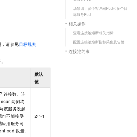
文戏情感细腻自然，动作戏激烈拳拳到肉，实现更强表演能力
支持中英文自由切换，具备更强的噪声鲁棒性
云聚AI 严选权益
SSL 证书
场景四：多个客户端Pod和多个目
，一键激活高效办公新体验
精选AI产品，从模型到应用全链提效
标服务Pod
堡垒机
相关操作
AI 用量加速计划
应用
防火墙
、识别商机，让客服更高效、服务更出色。
新老同享，达量后返
查看连接池熔断相关指标
千问办公
主机安全
NEW
配置连接池熔断指标采集及告警
明，请参见
目标规则
的智能体编程平台
一站式AI生产力平台
连接池约束
AI 应用及服务市场
伶鹊
下。
企业级人与Agent协作平台，接入和调度多个数字员工
智能客服平台，对话机器人、对话分析、智能外呼
AI 应用
默认
大模型服务平台百炼 - 全妙
大模型
值
应用创作平台
多模态内容创作工具，已接入 DeepSeek
自然语言处理
P
连接数。连
car 两侧均
数据标注
向该服务发起
机器学习
端也不能接受
2³²-1
息提取
与 AI 智能体进行实时音视频通话
端应用服务可
从文本、图片、视频中提取结构化的属性信息
构建支持视频理解的 AI 音视频实时通话应用
ent pod
数量,