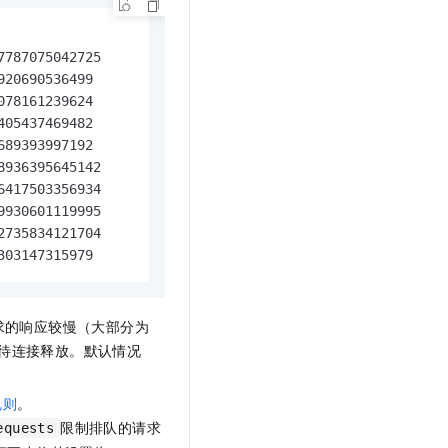
787075042725

20690536499

78161239624

05437469482

89393997192

936395645142

417503356934

930601119995

735834121704

303147315979
求的响应较慢（大部分为
待连接释放。默认情况
规则
。
限制排队的请求
equests