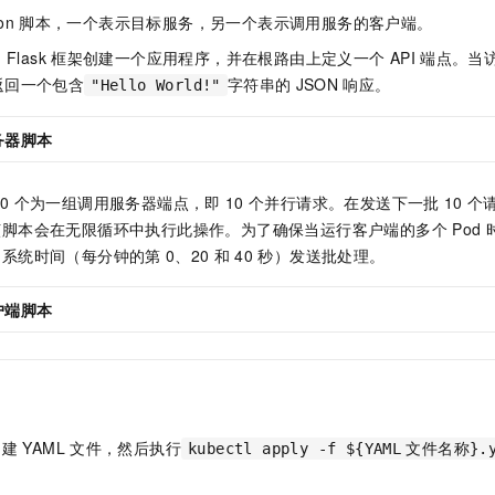
on
脚本，一个表示目标服务，另一个表示调用服务的客户端。
用
Flask
框架创建一个应用程序，并在根路由上定义一个
API
端点。当
返回一个包含
字符串的
JSON
响应。
"Hello World!"
务器脚本
0
个为一组调用服务器端点，即
10
个并行请求。在发送下一批
10
个
该脚本会在无限循环中执行此操作。为了确保当运行客户端的多个
Pod
用系统时间（每分钟的第
0、20
和
40
秒）发送批处理。
户端脚本
创建
YAML
文件，然后执行
kubectl apply -f ${YAML
文件名称}.y