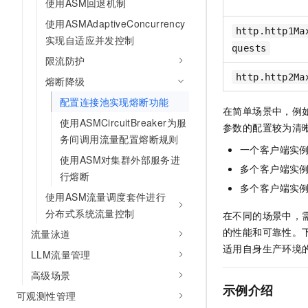
使用ASM回退机制
10 分钟在聊天系统中增加
专有云
使用ASMAdaptiveConcurrency
http.http1Ma
实现自适应并发控制
quests
限流防护
http.http2Ma
熔断降级
配置连接池实现熔断功能
在简单场景中，例
使用ASMCircuitBreaker为服
参数的配置较为清
务间调用流量配置熔断规则
一个客户端实
使用ASM对集群外部服务进
多个客户端实
行熔断
多个客户端实
使用ASM流量调度套件进行
分布式系统流量控制
在不同的场景中，
的性能和可靠性。
流量泳道
适用自身生产环境
LLM流量管理
高级场景
示例介绍
可观测性管理