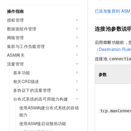
AI 产品 免费试用
网络
安全
云开发大赛
Tableau 订阅
已添加集群到
ASM
操作指南
1亿+ 大模型 tokens 和 
可观测
入门学习赛
中间件
AI空中课堂在线直播课
授权管理
140+云产品 免费试用
大模型服务
连接池参数说
数据面组件管理
上云与迁云
产品新客免费试用，最长1
数据库
生态解决方案
网格管理
千问AI平台-Token Plan
企业出海
大模型ACA认证体验
启用熔断功能前，
大数据计算
集群与工作负载管理
助力企业全员 AI 认知与能
行业生态解决方案
（Destination Ru
政企业务
媒体服务
ASM网关
千问AI平台-模型体验
连接池
开发者生态解决方案
connecti
在线体验全尺寸、多种模态
流量管理
企业服务与云通信
AI 开发和 AI 应用解决
基本功能
Happy 系列大模型
参数
域名与网站
相关CRD描述
终端用户计算
多协议下的流量管理
分布式系统的高可用能力构建
Serverless
大模型解决方案
使用ASM构建分布式系统的容错
tcp.maxConne
开发工具
能力
快速部署 Dify，高效搭建 
使用ASM慢启动预热功能
迁移与运维管理