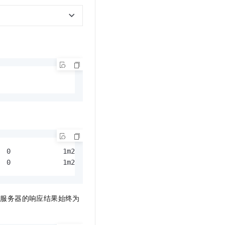
 0             1m22s

  0             1m22s
此服务器的响应结果始终为