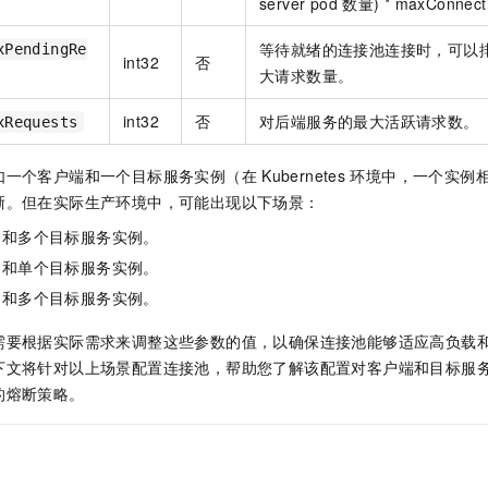
server pod
数量) * maxConnect
一个 AI 助手
即刻拥有 DeepSeek-R1 满血版
超强辅助，Bol
在企业官网、通讯软件中为客户提供 AI 客服
多种方案随心选，轻松解锁专属 DeepSeek
等待就绪的连接池连接时，可以
xPendingRe
int32
否
大请求数量。
int32
否
对后端服务的最大活跃请求数。
xRequests
如一个客户端和一个目标服务实例（在
Kubernetes
环境中，一个实例
晰。但在实际生产环境中，可能出现以下场景：
例和多个目标服务实例。
例和单个目标服务实例。
例和多个目标服务实例。
需要根据实际需求来调整这些参数的值，以确保连接池能够适应高负载
下文将针对以上场景配置连接池，帮助您了解该配置对客户端和目标服
的熔断策略。