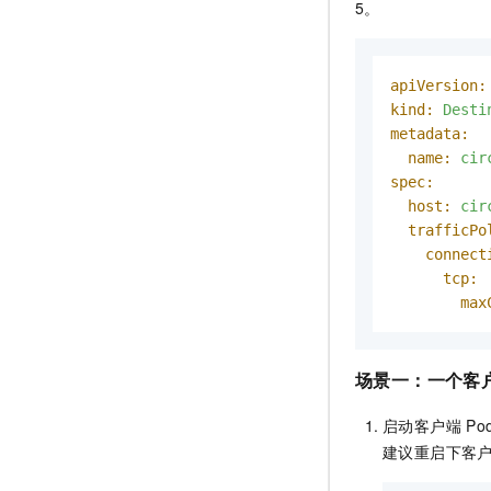
5。
apiVersion:
kind:
Desti
metadata:
name:
cir
spec:
host:
cir
trafficPo
connect
tcp:
max
场景一：一个客
启动客户端
Po
建议重启下客