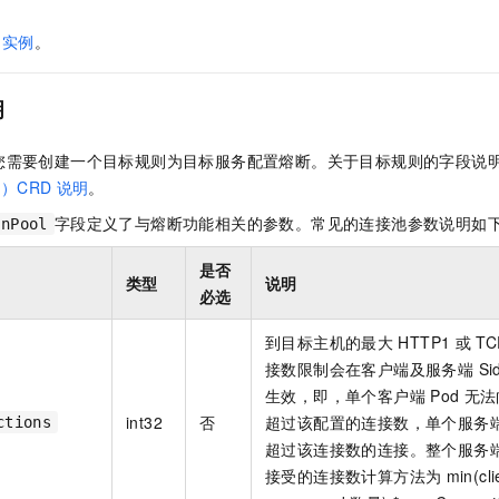
服务生态伙伴
视觉 Coding、空间感知、多模态思考等全面升级
1M上下文，专为长程任务能力而生
云工开物
企业应用
Night Plan 支持 Qwen 3.8-Max
AI 办公
NEW
Red Hat
实例
。
30+ 款产品免费体验
夜间 5 折，Qwen/Meoo/TokenPlan 客户专享
AI智能应用
科研合作
ERP
堂（旗舰版）
SUSE
智能客服
AI 应用构建
大模型原生
CRM
明
2个月
自动承接线索
建站小程序
Qoder
大模型服务平台百炼-应用模版
OA 办公系统
HOT
NEW
您需要创建一个目标规则为目标服务配置熔断。关于目标规则的字段说
面向真实软件
个人版上线、团队版降价；千问3.8-Max首发发尝鲜
丰富多元化的应用模版和解决方案
力提升
财税管理
模板建站
le）CRD
说明
。
万有无界
大模型服务平台百炼-智能体
字段定义了与熔断功能相关的参数。常见的连接池参数说明如
400电话
定制建站
onPool
的模型效果
灵活可视化地构建企业级 Agent
方案
广告营销
模板小程序
是否
秒悟
人工智能平台 PAI
类型
说明
必选
定制小程序
云端极速 AI 
新一代 AI 视频生成模型，深度适配广告营销等场景
AI Native 的算法工程平台，一站式完成建模、训练、推理服务部署
到目标主机的最大
HTTP1
或
TC
APP 开发
接数限制会在客户端及服务端 Side
建站系统
生效，即，单个客户端
Pod
无法
int32
否
超过该配置的连接数，单个服务
ctions
AI 应用
10分钟微调：让0.6B模型媲美235B模型
多模态数据信
超过该连接数的连接。整个服务
依托云原生高可用架构,实现Dify私有化部署
用1%尺寸在特定领域达到大模型90%以上效果
接受的连接数计算方法为
min(cli