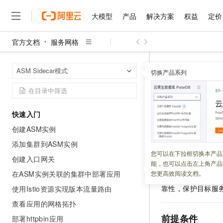
大模型
产品
解决方案
权益
定价
官方文档
服务网格
大模型
产品
解决方案
权益
定价
云市场
伙伴
服务
了解阿里云
精选产品
精选解决方案
普惠上云
产品定价
精选商城
成为销售伙伴
售前咨询
为什么选择阿里云
千问AI平台
服务网格
A
首页
ASM Sidecar模式
了解云产品的定价详情
切换产品系列
配置连接池实现熔
大模型服务平台百炼
千问办公，解锁你的工作
普惠上云 官方力荐
分销伙伴
在线服务
网站建设
什么是云计算
大
大模型服务与应用平台
企业级Agent产品，直接
云服务器38元/年起，超
咨询伙伴
多端小程序
技术领先
配置连接
云上成本管理
售后服务
千问大模型
Agency Agents：拥
官方推荐返现计划
大模型
大模型
精选产品
精选解决方案
Salesforce 国际版订阅
稳定可靠
快速入门
管理和优化成本
多元化、高性能、安全可靠
推荐新用户得奖励，单订单
销售伙伴合作计划
自助服务
创建ASM实例
更新时间：
2026-04-13
友盟天域
安全合规
人工智能与机器学习
AI
文本生成
无影云电脑
HappyHorse 打造一
云工开物
无影生态合作计划
在线服务
添加集群到ASM实例
观测云
分析师报告
随时随地安全接入的云上超
高校专属算力普惠，学生认
计算
互联网应用开发
熔断是一种流量管
您可以在下拉框切换本产品
Qwen3.8-Max
HOT
创建入口网关
Salesforce On Alibaba C
工单服务
能，也可以点击左上角产品
服务中，使用
Resi
智能体时代全能旗舰模型
Tuya 物联网平台阿里云
研究报告与白皮书
云解析DNS
快速拥有专属 OpenClaw
Consulting Partner 合
大数据
容器
在ASM实例关联的集群中部署应用
您更高效阅读文档。
持，不需要在每个
免费试用
短信专区
蓝凌 OA
Qwen3.7-Plus
靠性，保护目标服
使用Istio资源实现版本流量路由
AI 大模型销售与服务生
现代化应用
存储
天池大赛
能看、能想、能动手的多模
云原生大数据计算服务 Max
解决方案免费试用 新老
电子合同
查看应用的网格拓扑
面向分析的企业级SaaS模
最高领取价值200元试用
安全
网络与CDN
AI 算法大赛
Qwen3-VL-Plus
前提条件
部署httpbin应用
畅捷通