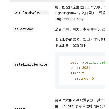
用于匹配限流生效的工作负载。本
ingressgateway
入口网关，设置
workloadSelector
。
ingressgateway
是否作用于网关。本示例中设定为
isGateway
限流服务的域名、端口和连接超时
限流服务，配置如下：
host:
ratelimit.defa
rateLimitService
port:
8081
timeout:
seconds:
5
需要生效的限流配置参数。其中
u
位，
表示单位时间内允许
quota
limit