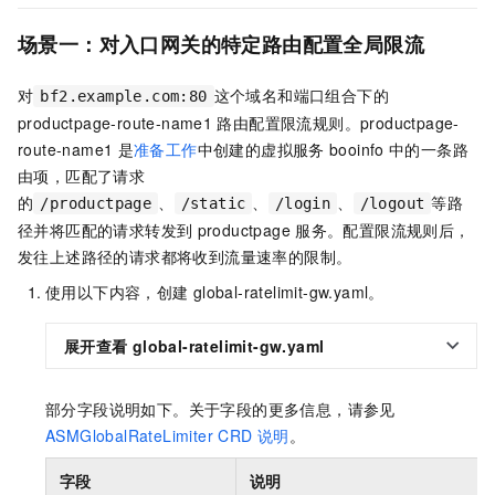
场景一：对
入口网关的特定路由配置全局限流
对
这个域名和端口组合下的
bf2.example.com:80
productpage-route-name1
路由配置限流规则。productpage-
route-name1
是
准备工作
中创建的虚拟服务
booinfo
中的一条路
由项，匹配了请求
的
、
、
、
等路
/productpage
/static
/login
/logout
径并将匹配的请求转发到
productpage
服务。配置限流规则后，
发往上述路径的请求都将收到流量速率的限制。
使用以下内容，创建
global-ratelimit-gw.yaml。
展开查看
global-ratelimit-gw.yaml
部分字段说明如下。关于字段的更多信息，请参见
ASMGlobalRateLimiter CRD
说明
。
字段
说明