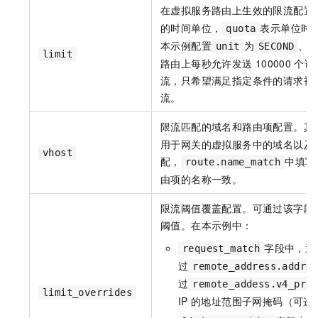
在虚拟服务路由上生效的限流配置
的时间单位，
表示单位时
quota
本示例配置
为
、
unit
SECOND
limit
路由上每秒允许发送
100000
个请
流，只希望满足指定条件的请求被
流。
限流匹配的域名和路由项配置。其
用于网关的虚拟服务中的域名以及
vhost
配，
中填写
route.name_match
由项的名称一致。
限流阈值覆盖配置。可通过该字段
阈值。在本示例中：
字段中，通
request_match
过
remote_address.addres
过
remote_addess.v4_pref
limit_overrides
IP
的地址范围子网掩码（可选