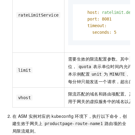
host:
ratelimit.def
rateLimitService
port:
8081
timeout:
seconds:
5
需要生效的限流配置参数。其中
u
位，
表示单位时间内允许
quota
limit
本示例配置
为
、
unit
MINUTE
每分钟只能发送一个请求，超出的
限流匹配的域名和路由项配置。其
vhost
用于网关的虚拟服务中的域名以及
在
ASM
实例对应的
kubeconfig
环境下，执行以下命令，创
建生效于网关上
路由项的全
productpage-route-name1
局限流规则。