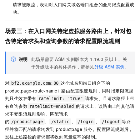
请求被限流，表明对入口网关域名端口组合的全局限流配置成
功。
场景三：在入口网关特定虚拟服务路由上，针对包
含特定请求头和查询参数的请求配置限流规则
说明
此场景需要
ASM
实例版本为
1.19.0
及以上。关
于升级版本的具体操作，请参见
升级
ASM
实例
。
对
这个域名和端口组合下的
bf2.example.com:80
productpage-route-name1
路由配置限流规则，同时指定限流规
则只生效在带有
请求头、且请求路径上带
ratelimit: "true"
有查询参数
的请求上，该路由上的其他请
ratelimit=enabled
求不受限流规则影响。匹配请求
的
、
、
、
等路
/productpage
/static
/login
/logout
径并将匹配的请求转发到
productpage
服务。配置限流规则后，
发往上述路径的请求都将收到流量速率的限制。