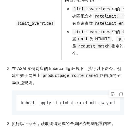
中的
limit_overrides
re
确匹配含有
ratelimit: "tr
有查询参数
limit_overrides
ratelimit=enab
中的
limit_overrides
li
置
为
、
unit
MINUTE
quot
足
指定的条
request_match
个。
在
ASM
实例对应的
kubeconfig
环境下，执行以下命令，创
建生效于网关上
路由项的全
productpage-route-name1
局限流规则。
kubectl apply -f global-ratelimit-gw.yaml
执行以下命令，获取调谐完成的全局限流规则配置内容。