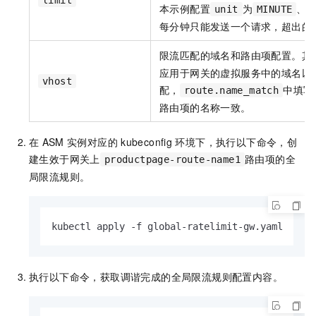
本示例配置
为
、
unit
MINUTE
每分钟只能发送一个请求，超出的
限流匹配的域名和路由项配置。其
应用于网关的虚拟服务中的域名以
vhost
配，
中填写
route.name_match
路由项的名称一致。
在
ASM
实例对应的
kubeconfig
环境下，执行以下命令，创
建生效于网关上
路由项的全
productpage-route-name1
局限流规则。
kubectl apply -f global-ratelimit-gw.yaml
执行以下命令，获取调谐完成的全局限流规则配置内容。