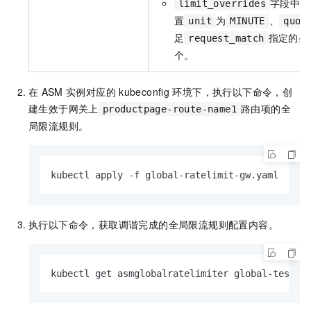
字段中的
limit_overrides
置
为
、
unit
MINUTE
quot
足
指定的条
request_match
个。
在
ASM
实例对应的
kubeconfig
环境下，执行以下命令，创
建生效于网关上
路由项的全
productpage-route-name1
局限流规则。
kubectl apply -f global-ratelimit-gw.yaml
执行以下命令，获取调谐完成的全局限流规则配置内容。
kubectl get asmglobalratelimiter global-test -