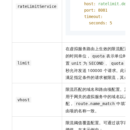
host:
ratelimit.def
rateLimitService
port:
8081
timeout:
seconds:
5
在虚拟服务路由上生效的限流配置
的时间单位，
表示单位时
quota
置
为
、
为
limit
unit
SECOND
quota
秒允许发送
100000
个请求。此设
满足指定条件的请求被限流，其余
限流匹配的域名和路由项配置。其
用于网关的虚拟服务中的域名以及
vhost
配，
中填写
route.name_match
由项的名称一致。
限流阈值覆盖配置。可通过该字段
阈值。在本示例中：