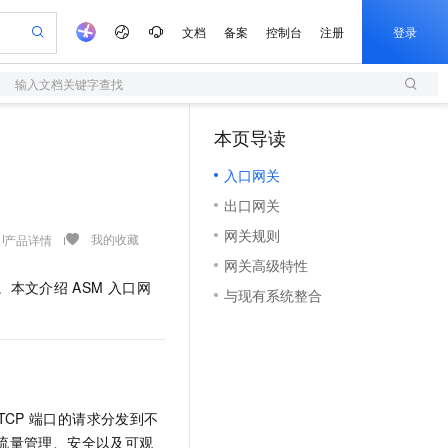
文档
备案
控制台
注册
登录
输入文档关键字查找
验
作计划
器
AI 活动
专业服务
服务伙伴合作计划
开发者社区
加入我们
服务平台百炼
阿里云 OPC 创新助力计划
本页导读
（1）
一站式生成采购清单，支持单品或批量购买
S
io：打造专属 AI 语音助手
S产品伙伴计划（繁花）
峰会
造的大模型服务与应用开发平台
轻量应用服务器
一句话生成原生可编辑精美 PPT 文稿
AI 生产力先锋
Al MaaS 服务伙伴赋能合作
域名
博文
Careers
至高可申请百万元
入口网关
性可伸缩的云计算服务
开启高性价比 AI 编程新体验
Qwen-Audio-3.0-Realtime 端到端实时语音角色扮演
输入一句话想法, 轻松生成专业的 PPT
先锋实践拓展 AI 生产力的边界
快速构建应用程序和网站，即刻迈出上云第一步
Token 补贴，五大权
计划
海大会
伙伴信用分合作计划
商标
问答
社会招聘
出口网关
益加速 OPC 成功
S
eek-V4-Pro
数字证书管理服务（原SSL证书）
一键部署幻兽帕鲁游戏服务器
飞天发布时刻
HOT
划
备案
电子书
校园招聘
网关规则
pSeek-V4-Pro
视频创作，一键激活电商全链路生产力
全托管，含MySQL、PostgreSQL、SQL Server、MariaDB多引擎
实现全站HTTPS，呈现可信的WEB访问
一键购买专属联机服务器，轻松开启游戏
所见，即是所愿
我的收藏
产品详情
更多支持
划
公司注册
镜像站
网关高级特性
视频生成
语音识别与合成
专属 QwenPaw
短信服务
漫剧工坊：一站式动画创作平台
AI 实训营
HOT
。本文介绍
ASM
入口网
合作伙伴培训与认证
与现有系统整合
划
上云迁移
的智能体编程平台
站生成，高效打造优质广告素材
从聊天伙伴进化为能主动干活的本地数字员工
快速生产连贯的高质量长漫剧
从基础到进阶，Agent 创客手把手教你
国内短信简单易用，安全可靠，秒级触达，全球覆盖200+国家和地区。
e-1.1-T2V
Qwen3-TTS-Flash
lScope
我要反馈
查询合作伙伴
畅细腻的高质量视频
离线语音合成大模型，多语言方言自适应，低延迟高稳定
n Alibaba Cloud ISV 合作
代维服务
olarDB
建企业门户网站
大数据开发治理平台 DataWorks
10 分钟搭建微信、支付宝小程序
创新加速
ope
登录合作伙伴管理后台
我要建议
站，无忧落地极速上线
以可视化方式快速构建移动和 PC 门户网站
100%兼容MySQL、PostgreSQL，兼容Oracle，支持集中和分布式
高效部署网站，快速应用到小程序
Data Agent 驱动的一站式 Data+AI 开发治理平台
e-1.1-I2V
Cosyvoice-V3-Flash
安全
畅自然，细节丰富
高表现力语音合成大模型，语音克隆听感自然
我要投诉
上云场景组合购
伴
TCP
端口的请求分发到不
边界网络安全防护产品
漫剧创作，剧本、分镜、视频高效生成
覆盖90%+业务场景，专享组合折扣价
2V
VPN
Fun-ASR
流量管理、安全以及可观