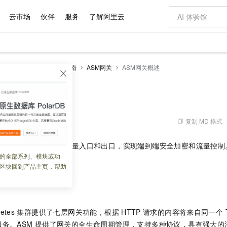
云市场
伙伴
服务
了解阿里云
AI 特惠
数据与 API
成为产品伙伴
企业增值服务
最佳实践
价格计算器
AI 场景体
基础软件
产品伙伴合
阿里云认证
市场活动
配置报价
大模型
SM Sidecar模式
操作指南
ASM网关
ASM网关概述
自助选配和估算价格
新方式
域名与网站
睿译宝，AI翻译排版一步到位
智启 AI 普惠权益
产品生态集成认证中心
企业支持计划
云上春晚
千问官方 MaaS 平台，为开发者和 Agent 而生，新用户赠送 1 亿 + tokens 额度
云服务器 EC
Qwen Aud
AI Coding
阿里云Maa
2026 阿里云
为企业打
数据集
Windows
大模型认证
模型
NEW
NEW
交付可用成果
值低价云产品抢先购
提供智能易用的域名与建站服务
上传文档即自动完成翻译和格式还原
至高享 1亿+免费 tokens，加速 Al 应用落地
安全可靠、弹
智能编程，一键
概述
产品生态伙伴
专家技术服务
云上奥运之旅
弹性计算合作
阿里云中企出
手机三要素
宝塔 Linux
全部认证
价格优势
有专属领域专家
对象存储 OSS
GLM-5.2：长任务时代开源旗舰模型
阿里云 OPC 创新助力计划
云数据库 RD
即刻拥有 DeepS
AI 电商营销
产品生态伙伴工作台
企业增值服务台
云栖战略参考
云存储合作计
云栖大会
身份实名认证
CentOS
训练营
推动算力普惠，释放技术红利
的大模型服务
最高返9万
多领域专家智能体,一键组建 AI 虚拟交付团队
至高百万元 Token 补贴，加速一人公司成长
稳定、安全、高性价比、高性能的云存储服务
真正可用的 1M 上下文,一次完成代码全链路开发
轻松解锁专属 Dee
从图文生成到
复制 MD 格式
 07:56:37
云上的中国
数据库合作计
活动全景
短信
Docker
图片和
站式影视创作平台
人工智能平台 PAI
Hermes Agent，打造自进化智能体
Token Plan 模型订阅计划
Qoder
5 分钟轻松部署
AI 广告创作
企业成长
大模型
NEW
信息公告
格内应用提供统一的流量入口和出口，实现端到端安全加密和流量控制
看见新力量
云网络合作计
OCR 文字识别
JAVA
级电脑
证享300元代金券
可视化编排打通从文字构思到成片全链路闭环
一站式AI开发、训练和推理服务
自主进化，持久记忆，越用越聪明
Qwen3.8-Max 首发尝鲜，限时加量 10 倍，夜间低至2折
面向真实软件
图文、视频一
的全部系列、模块或功
Kimi-K3
HappyHors
关功能。
NEW
魔搭 Mode
loud
服务实践
官网公告
区块回到产品主页，帮助
Kimi 最新旗舰模型，长程编程与推理利器
让文字生成流
金融模力时刻
Salesforce O
版
发票查验
全能环境
Qoder CN
Claude Code + GStack 打造工程团队
千问办公，限时限量积分加倍
云原生数据库 P
低代码高效构
AI 建站
NEW
作计划
计划
创新中心
魔搭 ModelSc
健康状态
让AI从“聊天伙伴”进化为能干活的“数字员工”
覆盖公网/内网、递归/权威、移动APP等全场景解析服务
安装技能 GStack，拥有专属 AI 工程团队
你的AI工作搭子，覆盖日常办公高频场景
基于千问大模型等，支持代码智能生成、研发智能问答
0 代码专业建
客户案例
天气预报查询
操作系统
Deepseek-v4-pro
HappyHors
态合作计划
态智能体模型
旗舰 MoE 大模型，百万上下文与顶尖推理能力
图生视频，流
Compute
同享
容器服务 Kubernetes 版 ACK
万小智 AI 建站低至 15元/月
云防火墙
AI 短剧/漫剧
快递物流查询
WordPress
成为服务伙
高校合作
etes
集群提供了七层网关功能，根据
HTTP
请求的内容将来自同一个
式云数据仓库
点，立即开启云上创新
提供一站式管理容器应用的 K8s 服务
送.CN域名，送备案服务码
云原生的云上
AI助力短剧
GLM-5.2
Wan2.7-T
服务。ASM
提供了网关的全生命周期管理，支持多种协议，具有强大的
Ubuntu