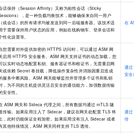
会话保持（Session Affinity）又称为粘性会话（Sticky
Sessions），是一种负载均衡技术，能够确保来自同一用户
（或会话）的所有请求均被发送到同一后端服务器。该技术适
在
A
用于需要保持用户状态的应用，例如在线购物车、登录会话和
个性化设置等。
当您需要对外提供加密的
HTTPS
访问时，可以通过
ASM
网
关启用
HTTPS
安全服务。ASM
网关支持证书的动态加载，您
可以实时动态地配置私钥、服务器证书和根证书，无需重启网
通过
关或依赖
Secret
卷挂载，降低操作复杂性并消除因重启造成
安全
的服务中断风险。ASM
网关能够监控并管理多个证书和私钥
对，为不同的主机提供灵活且安全的通信能力，加强数据传输
的安全性。
在
ASM
网关和
Sideca
代理之间，所有数据均通过
mTLS
隧
道传输。如果应用注入了
Sidecar，建议在网关处配置
TLS
终
通过
止，此时仍能保证全程加密。如果应用没有注入
Sidecar
或者
传
有其他特殊情况，ASM
网关同样支持
TLS
透传。