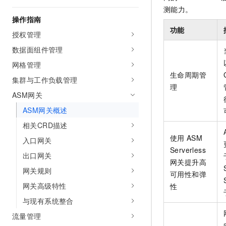
AI 产品 免费试用
网络
测能力。
安全
云开发大赛
Tableau 订阅
操作指南
1亿+ 大模型 tokens 和 
可观测
入门学习赛
功能
中间件
AI空中课堂在线直播课
授权管理
140+云产品 免费试用
大模型服务
数据面组件管理
上云与迁云
产品新客免费试用，最长1
数据库
生态解决方案
网格管理
千问AI平台-Token Plan
企业出海
大模型ACA认证体验
大数据计算
生命周期管
集群与工作负载管理
助力企业全员 AI 认知与能
行业生态解决方案
理
政企业务
媒体服务
ASM网关
千问AI平台-模型体验
开发者生态解决方案
在线体验全尺寸、多种模态
ASM网关概述
企业服务与云通信
AI 开发和 AI 应用解决
相关CRD描述
Happy 系列大模型
域名与网站
使用
ASM
入口网关
Serverless
终端用户计算
出口网关
网关提升高
网关规则
可用性和弹
Serverless
大模型解决方案
网关高级特性
性
开发工具
快速部署 Dify，高效搭建 
与现有系统整合
流量管理
迁移与运维管理