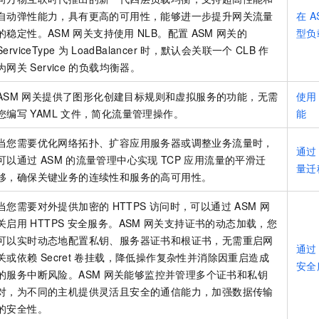
一个 AI 助手
即刻拥有 DeepSeek-R1 满血版
超强辅助，Bol
自动弹性能力，具有更高的可用性，能够进一步提升网关流量
在
A
在企业官网、通讯软件中为客户提供 AI 客服
多种方案随心选，轻松解锁专属 DeepSeek
的稳定性。ASM
网关支持使用
NLB。配置
ASM
网关的
型负
ServiceType
为
LoadBalancer
时，默认会关联一个
CLB
作
为网关
Service
的负载均衡器。
ASM
网关提供了图形化创建目标规则和虚拟服务的功能，无需
使用
您编写
YAML
文件，简化流量管理操作。
能
当您需要优化网络拓扑、扩容应用服务器或调整业务流量时，
通过
可以通过
ASM
的流量管理中心实现
TCP
应用流量的平滑迁
量迁
移，确保关键业务的连续性和服务的高可用性。
当您需要对外提供加密的
HTTPS
访问时，可以通过
ASM
网
关启用
HTTPS
安全服务。ASM
网关支持证书的动态加载，您
可以实时动态地配置私钥、服务器证书和根证书，无需重启网
通过
关或依赖
Secret
卷挂载，降低操作复杂性并消除因重启造成
安全
的服务中断风险。ASM
网关能够监控并管理多个证书和私钥
对，为不同的主机提供灵活且安全的通信能力，加强数据传输
的安全性。