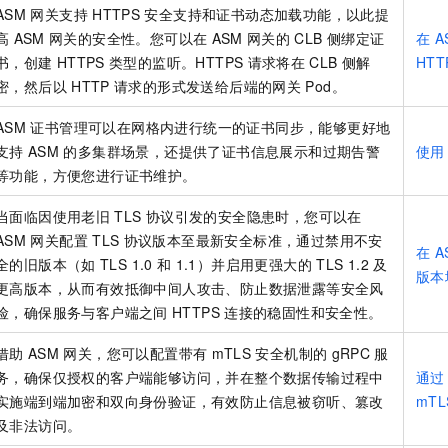
ASM
网关支持
HTTPS
安全支持和证书动态加载功能，以此提
高
ASM
网关的安全性。您可以在
ASM
网关的
CLB
侧绑定证
在
A
书，创建
HTTPS
类型的监听。HTTPS
请求将在
CLB
侧解
HTT
密，然后以
HTTP
请求的形式发送给后端的网关
Pod。
ASM
证书管理可以在网格内进行统一的证书同步，能够更好地
支持
ASM
的多集群场景，还提供了证书信息展示和过期告警
使用
等功能，方便您进行证书维护。
当面临因使用老旧
TLS
协议引发的安全隐患时，您可以在
ASM
网关配置
TLS
协议版本至最新安全标准，通过禁用不安
在
A
全的旧版本（如
TLS 1.0
和
1.1）并启用更强大的
TLS 1.2
及
版本
更高版本，从而有效抵御中间人攻击、防止数据泄露等安全风
险，确保服务与客户端之间
HTTPS
连接的稳固性和安全性。
借助
ASM
网关，您可以配置带有
mTLS
安全机制的
gRPC
服
务，确保仅授权的客户端能够访问，并在整个数据传输过程中
通过
实施端到端加密和双向身份验证，有效防止信息被窃听、篡改
mTL
及非法访问。