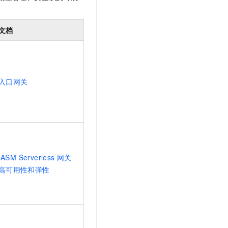
文戏情感细腻自然，动作戏激烈拳拳到肉，实现更强表演能力
支持中英文自由切换，具备更强的噪声鲁棒性
云聚AI 严选权益
SSL 证书
，一键激活高效办公新体验
精选AI产品，从模型到应用全链提效
堡垒机
文档
AI 用量加速计划
应用
防火墙
、识别商机，让客服更高效、服务更出色。
新老同享，达量后返
千问办公
主机安全
NEW
的智能体编程平台
一站式AI生产力平台
入口网关
AI 应用及服务市场
伶鹊
企业级人与Agent协作平台，接入和调度多个数字员工
智能客服平台，对话机器人、对话分析、智能外呼
AI 应用
大模型服务平台百炼 - 全妙
大模型
应用创作平台
多模态内容创作工具，已接入 DeepSeek
自然语言处理
ASM Serverless
网关
高可用性和弹性
数据标注
机器学习
息提取
与 AI 智能体进行实时音视频通话
从文本、图片、视频中提取结构化的属性信息
构建支持视频理解的 AI 音视频实时通话应用