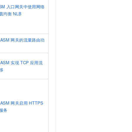
t.diy 一步搞定创意建站
构建大模型应用的安全防护体系
SM
入口网关中使用网络
通过自然语言交互简化开发流程,全栈开发支持
通过阿里云安全产品对 AI 应用进行安全防护
载均衡
NLB
ASM
网关的流量路由功
ASM
实现
TCP
应用流
移
ASM
网关启用
HTTPS
服务