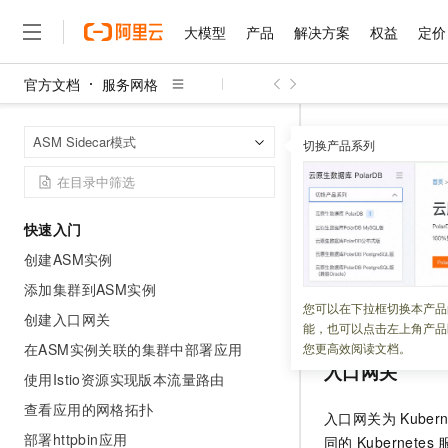
大模型
产品
解决方案
权益
定价
官方文档
服务网格
大模型
产品
解决方案
权益
定价
云市场
伙伴
服务
了解阿里云
精选产品
精选解决方案
普惠上云
产品定价
精选商城
成为销售伙伴
售前咨询
为什么选择阿里云
千问AI平台
服务网格
A
首页
ASM Sidecar模式
了解云产品的定价详情
切换产品系列
大模型服务平台百炼
千问办公，解锁你的工作
普惠上云 官方力荐
分销伙伴
在线服务
网站建设
什么是云计算
大
大模型服务与应用平台
企业级Agent产品，直接
云服务器38元/年起，超
ASM网关
咨询伙伴
多端小程序
技术领先
云上成本管理
售后服务
千问大模型
Agency Agents：拥
官方推荐返现计划
大模型
大模型
精选产品
精选解决方案
Salesforce 国际版订阅
稳定可靠
快速入门
管理和优化成本
多元化、高性能、安全可靠
推荐新用户得奖励，单订单
更新时间：
2024-03-27
销售伙伴合作计划
自助服务
创建ASM实例
友盟天域
安全合规
人工智能与机器学习
AI
文本生成
无影云电脑
HappyHorse 打造一
云工开物
ASM
网关可以为网
无影生态合作计划
在线服务
添加集群到ASM实例
观测云
分析师报告
随时随地安全接入的云上超
高校专属算力普惠，学生认
计算
互联网应用开发
您可以在下拉框切换本产品
Qwen3.8-Max
关和出口网关的相
HOT
创建入口网关
Salesforce On Alibaba C
工单服务
能，也可以点击左上角产品
智能体时代全能旗舰模型
Tuya 物联网平台阿里云
研究报告与白皮书
云解析DNS
快速拥有专属 OpenClaw
Consulting Partner 合
大数据
容器
在ASM实例关联的集群中部署应用
您更高效阅读文档。
免费试用
短信专区
入口网关
蓝凌 OA
Qwen3.7-Plus
使用Istio资源实现版本流量路由
AI 大模型销售与服务生
现代化应用
存储
天池大赛
能看、能想、能动手的多模
云原生大数据计算服务 Max
解决方案免费试用 新老
电子合同
查看应用的网格拓扑
入口网关为
Kubern
面向分析的企业级SaaS模
最高领取价值200元试用
安全
网络与CDN
AI 算法大赛
Qwen3-VL-Plus
部署httpbin应用
同的
Kubernetes
畅捷通