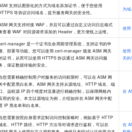
ASM
支持以图形化的方式为域名添加证书，便于您使用
为域
HTTPS
等协议访问域名，提升服务网关的安全性。
ASM
网关支持对接
WAF，并且可以通过自定义访问日志格式
使用
来查看
WAF
对回源请求添加的
Header，更方便线上运维。
cert-manager
是一个证书生命周期管理系统，支持证书的申
请、部署等功能。您可以使用
cert-manager
颁发
ASM
网关
使用
的证书，从而可以使用
HTTPS
协议通过
ASM
网关访问服
关的
务，保证数据传输的安全。
当您需要精确控制用户对服务的访问权限时，可以在
ASM
网
关中配置黑白名单。ASM
网关支持从源地址、HTTP
域名、端
口、远程源
IP
四个维度对流量进行精确控制，以保障网格内
在
A
应用的安全。本文以源地址为例，介绍如何在
ASM
网关中配
置
IP
黑名单和白名单。
当您需要按照自身需求定制访问控制策略时，例如基于
HTTP
域名、HTTP
路径、HTTP
方法等对请求进行鉴权，可以在
在
A
ASM
网关上使用自定义授权服务，确保只有经过认证的用户才
权服