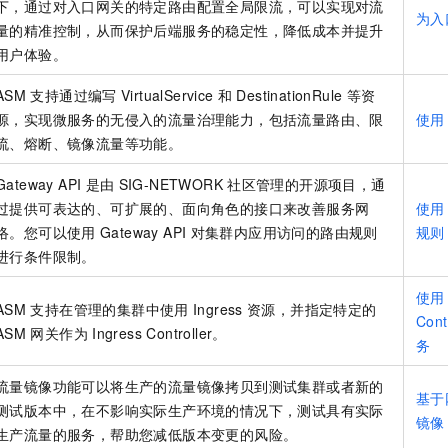
下，通过对入口网关的特定路由配置全局限流，可以实现对流
为入
量的精准控制，从而保护后端服务的稳定性，降低成本并提升
用户体验。
ASM
支持通过编写
VirtualService
和
DestinationRule
等资
源，实现微服务的无侵入的流量治理能力，包括流量路由、限
使用
流、熔断、镜像流量等功能。
Gateway API
是由
SIG-NETWORK
社区管理的开源项目，通
过提供可表达的、可扩展的、面向角色的接口来改善服务网
使用
络。您可以使用
Gateway API
对集群内应用访问的路由规则
规则
进行条件限制。
使用
ASM
支持在管理的集群中使用
Ingress
资源，并指定特定的
Cont
ASM
网关作为
Ingress Controller。
务
流量镜像功能可以将生产的流量镜像拷贝到测试集群或者新的
基于
测试版本中，在不影响实际生产环境的情况下，测试具有实际
镜像
生产流量的服务，帮助您减低版本变更的风险。