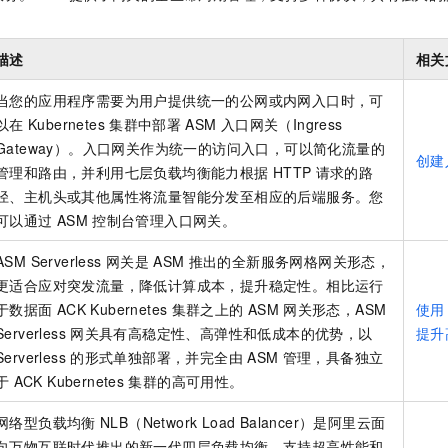
服务生态伙伴
视觉 Coding、空间感知、多模态思考等全面升级
1M上下文，专为长程任务能力而生
云工开物
企业应用
Night Plan 支持 Qwen 3.8-Max
AI 办公
NEW
Red Hat
30+ 款产品免费体验
夜间 5 折，Qwen/Meoo/TokenPlan 客户专享
AI智能应用
科研合作
ERP
描述
相关
堂（旗舰版）
SUSE
智能客服
AI 应用构建
大模型原生
CRM
当您的应用程序需要为用户提供统一的公网或内网入口时，可
2个月
自动承接线索
建站小程序
以在
Kubernetes
集群中部署
ASM
入口网关（Ingress
Qoder
大模型服务平台百炼-应用模版
OA 办公系统
HOT
NEW
Gateway）。入口网关作为统一的访问入口，可以简化流量的
面向真实软件
个人版上线、团队版降价；千问3.8-Max首发发尝鲜
丰富多元化的应用模版和解决方案
创建
力提升
财税管理
模板建站
管理和路由，并利用七层负载均衡能力根据
HTTP
请求的路
万有无界
大模型服务平台百炼-智能体
径、主机头或其他属性将流量智能分发至相应的后端服务。您
400电话
定制建站
的模型效果
灵活可视化地构建企业级 Agent
可以通过
ASM
控制台管理入口网关。
方案
广告营销
模板小程序
秒悟
人工智能平台 PAI
ASM Serverless
网关是
ASM
推出的全新服务网格网关形态，
定制小程序
云端极速 AI 
新一代 AI 视频生成模型，深度适配广告营销等场景
AI Native 的算法工程平台，一站式完成建模、训练、推理服务部署
更适合应对突发流量，降低计算成本，提升稳定性。相比运行
于数据面
ACK Kubernetes
集群之上的
ASM
网关形态，ASM
使用
APP 开发
Serverless
网关具有高稳定性、高弹性和低成本的优势，以
提升
建站系统
Serverless
的形式单独部署，并完全由
ASM
管理，具备独立
于
ACK Kubernetes
集群的高可用性。
AI 应用
10分钟微调：让0.6B模型媲美235B模型
多模态数据信
依托云原生高可用架构,实现Dify私有化部署
用1%尺寸在特定领域达到大模型90%以上效果
网络型负载均衡
NLB（Network Load Balancer）是阿里云面
向万物互联时代推出的新一代四层负载均衡，支持超高性能和