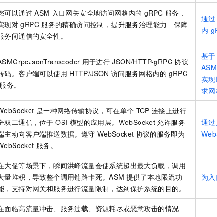
您可以通过
ASM
入口网关安全地访问网格内的
gRPC
服务，
通过
实现对
gRPC
服务的精确访问控制，提升服务治理能力，保障
内
g
服务间通信的安全性。
基于
ASMGrpcJsonTranscoder
用于进行
JSON/HTTP-gRPC
协议
ASM
转码。客户端可以使用
HTTP/JSON
访问
服务网格
内的
gRPC
实现
服务。
求网
WebSocket
是一种网络传输协议，可在单个
TCP
连接上进行
全双工通信，位于
OSI
模型的应用层。WebSocket
允许服务
通过
端主动向客户端推送数据。遵守
WebSocket
协议的服务即为
Web
WebSocket
服务。
在大促等场景下，瞬间洪峰流量会使系统超出最大负载，调用
大量堆积，导致整个调用链路卡死。ASM
提供了本地限流功
为入
能，支持对网关和服务进行流量限制，达到保护系统的目的。
在面临高流量冲击、服务过载、资源耗尽或恶意攻击的情况