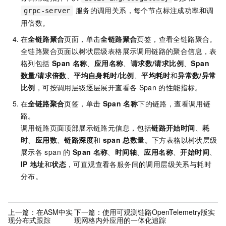
服务的调用关系，每个节点标注成功率和调
grpc-server
用倍数。
在
全链路聚合
页面，单击
全链路聚合
页签，查看全链路聚合。
全链路聚合页面以树状层级表格展示调用链路的聚合信息，表
格列包括
Span
名称
、
应用名称
、
请求数/请求比例
、
Span
数量/请求倍数
、
平均自身耗时/比例
、
平均耗时
和
异常数/异常
比例
，可按调用层级逐层展开查看各
Span
的性能指标。
在
全链路聚合
页签，单击
Span
名称
下的链路，查看调用链
路。
调用链路页面顶部展示链路元信息，包括
链路开始时间
、
耗
时
、
应用数
、
链路深度
和
span
总数量
。下方表格以树状层级
展示各
span
的
Span
名称
、
时间轴
、
应用名称
、
开始时间
、
IP
地址
和
状态
，可直观查看各服务间的调用层级关系与耗时
分布。
上一篇：
在ASM中实
下一篇：
使用可观测链路OpenTelemetry版实
现分布式跟踪
现网格内外应用的一体化追踪