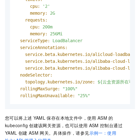
cpu:
'2'
memory:
2G
requests:
cpu:
200m
memory:
256Mi
serviceType:
LoadBalancer
serviceAnnotations:
service.beta.kubernetes.io/alicloud-loadbalanc
service.beta.kubernetes.io/alibaba-cloud-loadb
service.beta.kubernetes.io/alibaba-cloud-loadb
nodeSelector:
topology.kubernetes.io/zone:
${云盒资源所在可用区
rollingMaxSurge:
"100%"
rollingMaxUnavailable:
"25%"
您可以将上述
YAML
保存在本地文件中，使用
ASM
的
kubeconfig
创建该网关资源，也可以使用
ASM
控制台通过
YAML
创建
ASM
网关。具体操作，请参见
示例一：使用