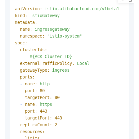
apiVersion:
istio.alibabacloud.com/v1beta1
kind:
IstioGateway
metadata:
name:
ingressgateway
namespace:
"istio-system"
spec:
clusterIds:
-
${ACK
Cluster
ID}
externalTrafficPolicy:
Local
gatewayType:
ingress
ports:
-
name:
http
port:
80
targetPort:
80
-
name:
https
port:
443
targetPort:
443
replicaCount:
2
resources:
limits: