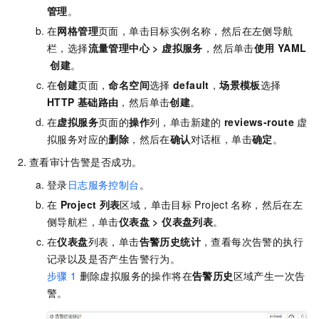
管理
。
在
网格管理
页面，单击目标实例名称，然后在左侧导航
栏，选择
流量管理中心
>
虚拟服务
，然后单击
使用
YAML
创建
。
在
创建
页面，
命名空间
选择
default
，
场景模板
选择
HTTP
基础路由
，然后单击
创建
。
在
虚拟服务
页面的
操作
列，单击新建的
reviews-route
虚
拟服务对应的
删除
，然后在
确认
对话框，单击
确定
。
查看审计告警是否成功。
登录
日志服务控制台
。
在
Project
列表
区域，单击目标
Project
名称，然后在左
侧导航栏，单击
仪表盘
>
仪表盘列表
。
在
仪表盘
列表，单击
告警历史统计
，查看每次告警的执行
记录以及是否产生告警行为。
步骤
1
删除虚拟服务的操作将在
告警历史
区域产生一次告
警。