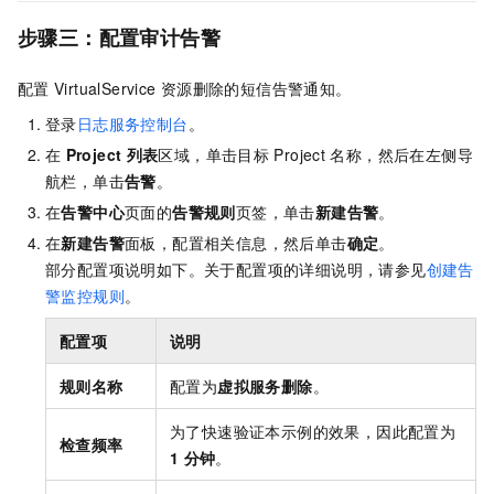
步骤三：配置审计告警
配置
VirtualService
资源删除的短信告警通知。
登录
日志服务控制台
。
在
Project
列表
区域，单击目标
Project
名称，然后在左侧导
航栏，单击
告警
。
在
告警中心
页面的
告警规则
页签，单击
新建告警
。
在
新建告警
面板，配置相关信息，然后单击
确定
。
部分配置项说明如下。关于配置项的详细说明，请参见
创建告
警监控规则
。
配置项
说明
规则名称
配置为
虚拟服务删除
。
为了快速验证本示例的效果，因此配置为
检查频率
1
分钟
。