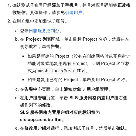
确认测试子账号已经
添加了手机号
，并且对应号码能够
正常接
收短信
。具体操作，请参见
创建用户
。
在用户组中添加测试子账号。
登录
日志服务控制台
。
在
Project
列表
区域，单击目标
Project
名称，然后在左
侧导航栏，单击
告警
。
如果是新建的
Project（没有在创建网格时或开启审计
功能时显式地复用现有
Project），则
Project
名字格
式为
。
mesh-log-<Mesh ID>
如果是复用已有的
Project，单击复用
Project
名称。
在
告警中心
页面，单击
通知对象
>
用户组管理
。
在
用户组管理
页签，单击
SLS 服务网格内置用户组
右侧
操作
列下的
修改
。
SLS 服务网格内置用户组
对应的
标识符
为
sls.app.asm.builtin
。
在
修改用户组
对话框，添加测试子账号，然后单击
确认
。