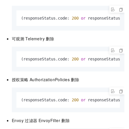
(responseStatus.code: 
200
or
 responseStatus.co
可观测
Telemetry
删除
(responseStatus.code: 
200
or
 responseStatus.co
授权策略
AuthorizationPolicies
删除
(responseStatus.code: 
200
or
 responseStatus.co
Envoy
过滤器
EnvoyFilter
删除