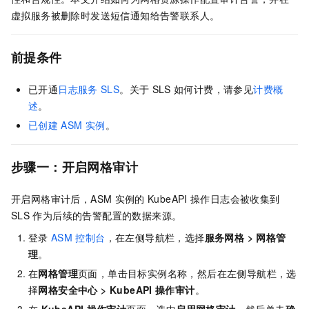
虚拟服务被删除时发送短信通知给告警联系人。
前提条件
已开通
日志服务
SLS
。关于
SLS
如何计费，请参见
计费概
述
。
已创建
ASM
实例
。
步骤一：开启网格审计
开启网格审计后，ASM
实例的
KubeAPI
操作日志会被收集到
SLS
作为后续的告警配置的数据来源。
登录
ASM
控制台
，在左侧导航栏，选择
服务网格
>
网格管
理
。
在
网格管理
页面，单击目标实例名称，然后在左侧导航栏，选
择
网格安全中心
>
KubeAPI
操作审计
。