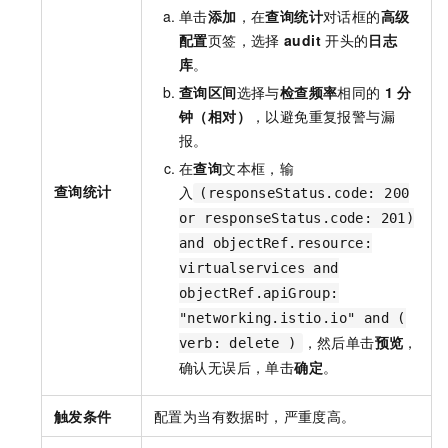
单击
添加
，在
查询统计
对话框的
高级
配置
页签，选择
audit
开头的
日志
库
。
查询区间
选择与
检查频率
相同的
1
分
钟（相对）
，以避免重复报警与漏
报。
在
查询
文本框，输
查询统计
入
(responseStatus.code: 200
or responseStatus.code: 201)
and objectRef.resource:
virtualservices and
objectRef.apiGroup:
"networking.istio.io" and (
，然后单击
预览
，
verb: delete )
确认无误后，单击
确定
。
触发条件
配置为当有数据时，严重度高。