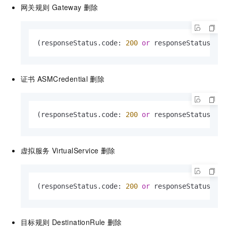
网关规则
Gateway
删除
(responseStatus.code: 
200
or
 responseStatus.co
证书
ASMCredential
删除
(responseStatus.code: 
200
or
 responseStatus.co
虚拟服务
VirtualService
删除
(responseStatus.code: 
200
or
 responseStatus.co
目标规则
DestinationRule
删除