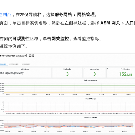
一个 AI 助手
即刻拥有 DeepSeek-R1 满血版
超强辅助，Bol
。
在企业官网、通讯软件中为客户提供 AI 客服
多种方案随心选，轻松解锁专属 DeepSeek
控制台
，在左侧导航栏，选择
服务网格
>
网格管理
。
页面，单击目标实例名称，然后在左侧导航栏，选择
ASM
网关
>
入口
右侧的
可观测性
区域，单击
网关监控
，查看监控指标。
监控示例如下。