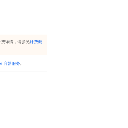
文戏情感细腻自然，动作戏激烈拳拳到肉，实现更强表演能力
支持中英文自由切换，具备更强的噪声鲁棒性
云聚AI 严选权益
SSL 证书
，一键激活高效办公新体验
精选AI产品，从模型到应用全链提效
堡垒机
AI 用量加速计划
应用
防火墙
、识别商机，让客服更高效、服务更出色。
新老同享，达量后返
千问办公
主机安全
NEW
计费详情，请参见
计费概
的智能体编程平台
一站式AI生产力平台
AI 应用及服务市场
伶鹊
企业级人与Agent协作平台，接入和调度多个数字员工
智能客服平台，对话机器人、对话分析、智能外呼
or
容器服务
。
AI 应用
大模型服务平台百炼 - 全妙
大模型
应用创作平台
多模态内容创作工具，已接入 DeepSeek
自然语言处理
数据标注
机器学习
息提取
与 AI 智能体进行实时音视频通话
从文本、图片、视频中提取结构化的属性信息
构建支持视频理解的 AI 音视频实时通话应用