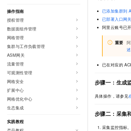
AI 产品 免费试用
网络
安全
云开发大赛
Tableau 订阅
已添加集群到
操作指南
1亿+ 大模型 tokens 和 
可观测
入门学习赛
中间件
已部署入口网
AI空中课堂在线直播课
授权管理
140+云产品 免费试用
大模型服务
阿里云账号已
数据面组件管理
上云与迁云
产品新客免费试用，最长1
数据库
生态解决方案
网格管理
千问AI平台-Token Plan
企业出海
大模型ACA认证体验
大数据计算
重要
阿
集群与工作负载管理
助力企业全员 AI 认知与能
行业生态解决方案
述
政企业务
媒体服务
ASM网关
千问AI平台-模型体验
开发者生态解决方案
在线体验全尺寸、多种模态
流量管理
已在对应的
AC
企业服务与云通信
AI 开发和 AI 应用解决
可观测性管理
Happy 系列大模型
域名与网站
网格安全
步骤一：生成
终端用户计算
扩展中心
具体操作，请参见
网格优化中心
Serverless
大模型解决方案
生态集成
步骤二：采集
开发工具
快速部署 Dify，高效搭建 
实践教程
迁移与运维管理
采集监控指标
产品教程