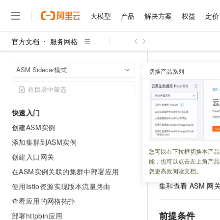
大模型
产品
解决方案
权益
定价
官方文档
服务网格
大模型
产品
解决方案
权益
定价
云市场
伙伴
服务
了解阿里云
精选产品
精选解决方案
普惠上云
产品定价
精选商城
成为销售伙伴
售前咨询
为什么选择阿里云
千问AI平台
服务网格
A
首页
ASM Sidecar模式
了解云产品的定价详情
切换产品系列
生成和采集ASM网
大模型服务平台百炼
千问办公，解锁你的工作
普惠上云 官方力荐
分销伙伴
在线服务
网站建设
什么是云计算
大
大模型服务与应用平台
企业级Agent产品，直接
云服务器38元/年起，超
咨询伙伴
多端小程序
技术领先
生成和采
云上成本管理
售后服务
千问大模型
Agency Agents：拥
官方推荐返现计划
大模型
大模型
精选产品
精选解决方案
Salesforce 国际版订阅
稳定可靠
快速入门
管理和优化成本
多元化、高性能、安全可靠
推荐新用户得奖励，单订单
销售伙伴合作计划
自助服务
创建ASM实例
更新时间：
2026-04-18
友盟天域
安全合规
人工智能与机器学习
AI
文本生成
无影云电脑
HappyHorse 打造一
云工开物
无影生态合作计划
在线服务
添加集群到ASM实例
观测云
分析师报告
随时随地安全接入的云上超
高校专属算力普惠，学生认
计算
互联网应用开发
ASM
网关的监控指
您可以在下拉框切换本产品
Qwen3.8-Max
HOT
创建入口网关
Salesforce On Alibaba C
工单服务
能，也可以点击左上角产品
监控指标；采集指
智能体时代全能旗舰模型
Tuya 物联网平台阿里云
研究报告与白皮书
云解析DNS
快速拥有专属 OpenClaw
Consulting Partner 合
大数据
容器
在ASM实例关联的集群中部署应用
您更高效阅读文档。
分析以及展示等功
免费试用
短信专区
蓝凌 OA
Qwen3.7-Plus
集和查看
ASM
网
使用Istio资源实现版本流量路由
AI 大模型销售与服务生
现代化应用
存储
天池大赛
能看、能想、能动手的多模
云原生大数据计算服务 Max
解决方案免费试用 新老
电子合同
查看应用的网格拓扑
面向分析的企业级SaaS模
最高领取价值200元试用
安全
网络与CDN
AI 算法大赛
Qwen3-VL-Plus
前提条件
部署httpbin应用
畅捷通