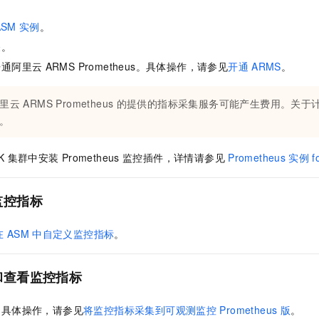
服务生态伙伴
视觉 Coding、空间感知、多模态思考等全面升级
1M上下文，专为长程任务能力而生
云工开物
企业应用
Night Plan 支持 Qwen 3.8-Max
AI 办公
NEW
Red Hat
ASM
实例
。
30+ 款产品免费体验
夜间 5 折，Qwen/Meoo/TokenPlan 客户专享
AI智能应用
科研合作
ERP
关
。
堂（旗舰版）
SUSE
智能客服
AI 应用构建
大模型原生
开通阿里云
ARMS Prometheus。具体操作，请参见
开通
ARMS
。
CRM
2个月
自动承接线索
建站小程序
Qoder
大模型服务平台百炼-应用模版
OA 办公系统
HOT
NEW
里云
ARMS Prometheus
的提供的指标采集服务可能产生费用。关于
面向真实软件
个人版上线、团队版降价；千问3.8-Max首发发尝鲜
丰富多元化的应用模版和解决方案
力提升
财税管理
模板建站
。
万有无界
大模型服务平台百炼-智能体
400电话
定制建站
的模型效果
灵活可视化地构建企业级 Agent
K
集群中安装
Prometheus
监控插件，详情请参见
Prometheus
实例
f
方案
广告营销
模板小程序
秒悟
人工智能平台 PAI
定制小程序
云端极速 AI 
新一代 AI 视频生成模型，深度适配广告营销等场景
AI Native 的算法工程平台，一站式完成建模、训练、推理服务部署
监控指标
APP 开发
在
ASM
中自定义监控指标
。
建站系统
和查看监控指标
AI 应用
10分钟微调：让0.6B模型媲美235B模型
多模态数据信
依托云原生高可用架构,实现Dify私有化部署
用1%尺寸在特定领域达到大模型90%以上效果
。具体操作，请参见
将监控指标采集到可观测监控
Prometheus
版
。