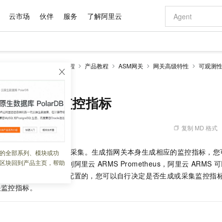
云市场
伙伴
服务
了解阿里云
AI 特惠
数据与 API
成为产品伙伴
企业增值服务
最佳实践
价格计算器
AI 场景体
基础软件
产品伙伴合
阿里云认证
市场活动
配置报价
大模型
SM Sidecar模式
实践教程
产品教程
ASM网关
网关高级特性
可观测
自助选配和估算价格
关监控指标
新方式
域名与网站
睿译宝，AI翻译排版一步到位
智启 AI 普惠权益
产品生态集成认证中心
企业支持计划
云上春晚
千问官方 MaaS 平台，为开发者和 Agent 而生，新用户赠送 1 亿 + tokens 额度
云服务器 EC
Qwen Aud
AI Coding
阿里云Maa
2026 阿里云
为企业打
数据集
Windows
大模型认证
模型
NEW
NEW
交付可用成果
值低价云产品抢先购
提供智能易用的域名与建站服务
上传文档即自动完成翻译和格式还原
至高享 1亿+免费 tokens，加速 Al 应用落地
安全可靠、弹
智能编程，一键
产品生态伙伴
专家技术服务
云上奥运之旅
弹性计算合作
阿里云中企出
手机三要素
宝塔 Linux
全部认证
集ASM网关监控指标
价格优势
有专属领域专家
对象存储 OSS
GLM-5.2：长任务时代开源旗舰模型
阿里云 OPC 创新助力计划
云数据库 RD
即刻拥有 DeepS
AI 电商营销
产品生态伙伴工作台
企业增值服务台
云栖战略参考
云存储合作计
云栖大会
身份实名认证
CentOS
训练营
推动算力普惠，释放技术红利
的大模型服务
最高返9万
多领域专家智能体,一键组建 AI 虚拟交付团队
至高百万元 Token 补贴，加速一人公司成长
稳定、安全、高性价比、高性能的云存储服务
真正可用的 1M 上下文,一次完成代码全链路开发
轻松解锁专属 Dee
从图文生成到
复制 MD 格式
 08:39:58
云上的中国
数据库合作计
活动全景
短信
Docker
图片和
站式影视创作平台
人工智能平台 PAI
Hermes Agent，打造自进化智能体
Token Plan 模型订阅计划
Qoder
5 分钟轻松部署
AI 广告创作
企业成长
大模型
NEW
信息公告
看见新力量
云网络合作计
OCR 文字识别
JAVA
级电脑
证享300元代金券
可视化编排打通从文字构思到成片全链路闭环
一站式AI开发、训练和推理服务
自主进化，持久记忆，越用越聪明
Qwen3.8-Max 首发尝鲜，限时加量 10 倍，夜间低至2折
面向真实软件
图文、视频一
标配置主要分为生成和采集。生成指网关本身生成相应的监控指标，您
的全部系列、模块或功
Kimi-K3
HappyHors
NEW
魔搭 Mode
loud
服务实践
官网公告
区块回到产品主页，帮助
将生成的监控指标采集到阿里云
ARMS Prometheus，阿里云
ARMS
可
Kimi 最新旗舰模型，长程编程与推理利器
让文字生成流
金融模力时刻
Salesforce O
版
发票查验
全能环境
Qoder CN
Claude Code + GStack 打造工程团队
千问办公，限时限量积分加倍
云原生数据库 P
低代码高效构
AI 建站
NEW
作计划
能。生成和采集是分开配置的，您可以自行决定是否生成或采集监控指
计划
创新中心
魔搭 ModelSc
健康状态
让AI从“聊天伙伴”进化为能干活的“数字员工”
覆盖公网/内网、递归/权威、移动APP等全场景解析服务
安装技能 GStack，拥有专属 AI 工程团队
你的AI工作搭子，覆盖日常办公高频场景
基于千问大模型等，支持代码智能生成、研发智能问答
0 代码专业建
客户案例
天气预报查询
操作系统
Deepseek-v4-pro
HappyHors
关监控指标。
态合作计划
态智能体模型
旗舰 MoE 大模型，百万上下文与顶尖推理能力
图生视频，流
Compute
同享
容器服务 Kubernetes 版 ACK
万小智 AI 建站低至 15元/月
云防火墙
AI 短剧/漫剧
快递物流查询
WordPress
成为服务伙
高校合作
式云数据仓库
点，立即开启云上创新
提供一站式管理容器应用的 K8s 服务
送.CN域名，送备案服务码
云原生的云上
AI助力短剧
GLM-5.2
Wan2.7-T
Ubuntu