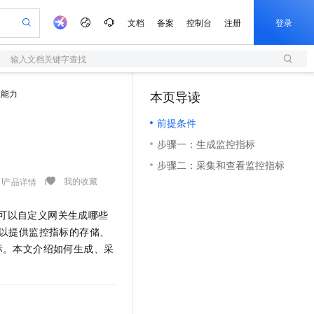
文档
备案
控制台
注册
登录
输入文档关键字查找
验
作计划
器
AI 活动
专业服务
服务伙伴合作计划
开发者社区
加入我们
服务平台百炼
阿里云 OPC 创新助力计划
性能力
本页导读
（1）
一站式生成采购清单，支持单品或批量购买
S
io：打造专属 AI 语音助手
S产品伙伴计划（繁花）
峰会
造的大模型服务与应用开发平台
轻量应用服务器
一句话生成原生可编辑精美 PPT 文稿
AI 生产力先锋
Al MaaS 服务伙伴赋能合作
域名
博文
Careers
至高可申请百万元
前提条件
性可伸缩的云计算服务
开启高性价比 AI 编程新体验
Qwen-Audio-3.0-Realtime 端到端实时语音角色扮演
输入一句话想法, 轻松生成专业的 PPT
先锋实践拓展 AI 生产力的边界
快速构建应用程序和网站，即刻迈出上云第一步
Token 补贴，五大权
计划
海大会
伙伴信用分合作计划
商标
问答
社会招聘
步骤一：生成监控指标
益加速 OPC 成功
S
eek-V4-Pro
数字证书管理服务（原SSL证书）
一键部署幻兽帕鲁游戏服务器
飞天发布时刻
HOT
划
备案
电子书
校园招聘
步骤二：采集和查看监控指标
pSeek-V4-Pro
视频创作，一键激活电商全链路生产力
全托管，含MySQL、PostgreSQL、SQL Server、MariaDB多引擎
实现全站HTTPS，呈现可信的WEB访问
一键购买专属联机服务器，轻松开启游戏
所见，即是所愿
更多支持
我的收藏
产品详情
划
公司注册
镜像站
视频生成
语音识别与合成
专属 QwenPaw
短信服务
漫剧工坊：一站式动画创作平台
AI 实训营
HOT
合作伙伴培训与认证
划
上云迁移
的智能体编程平台
站生成，高效打造优质广告素材
从聊天伙伴进化为能主动干活的本地数字员工
快速生产连贯的高质量长漫剧
从基础到进阶，Agent 创客手把手教你
国内短信简单易用，安全可靠，秒级触达，全球覆盖200+国家和地区。
可以自定义网关生成哪些
e-1.1-T2V
Qwen3-TTS-Flash
lScope
我要反馈
查询合作伙伴
以提供监控指标的存储、
畅细腻的高质量视频
离线语音合成大模型，多语言方言自适应，低延迟高稳定
n Alibaba Cloud ISV 合作
代维服务
olarDB
建企业门户网站
大数据开发治理平台 DataWorks
10 分钟搭建微信、支付宝小程序
标。本文介绍如何生成、采
创新加速
ope
登录合作伙伴管理后台
我要建议
站，无忧落地极速上线
以可视化方式快速构建移动和 PC 门户网站
100%兼容MySQL、PostgreSQL，兼容Oracle，支持集中和分布式
高效部署网站，快速应用到小程序
Data Agent 驱动的一站式 Data+AI 开发治理平台
e-1.1-I2V
Cosyvoice-V3-Flash
安全
畅自然，细节丰富
高表现力语音合成大模型，语音克隆听感自然
我要投诉
上云场景组合购
伴
边界网络安全防护产品
漫剧创作，剧本、分镜、视频高效生成
覆盖90%+业务场景，专享组合折扣价
2V
VPN
Fun-ASR