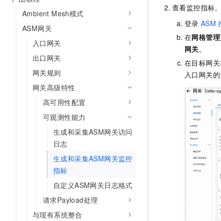
10 分钟在聊天系统中增加
查看监控指标
专有云
Ambient Mesh模式
登录
ASM
ASM网关
在
网格管理
入口网关
网关
。
出口网关
在目标网关
网关规则
入口网关的
网关高级特性
高可用性配置
可观测性能力
生成和采集ASM网关访问
日志
生成和采集ASM网关监控
指标
自定义ASM网关日志格式
请求Payload处理
与现有系统整合