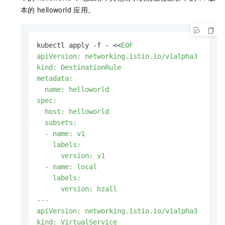
本的
helloworld
应用。
kubectl apply -f - <<
EOF

apiVersion: networking.istio.io/v1alpha3

kind: DestinationRule

metadata:

  name: helloworld

spec:

  host: helloworld

  subsets:

  - name: v1

    labels:

      version: v1

  - name: local

    labels:

      version: hzall

---

apiVersion: networking.istio.io/v1alpha3

kind: VirtualService
