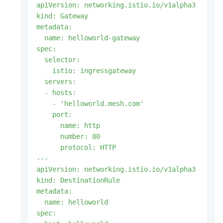
apiVersion: networking.istio.io/v1alpha3

kind: Gateway

metadata:

  name: helloworld-gateway

spec:

  selector:

    istio: ingressgateway

  servers:

  - hosts:

    - 'helloworld.mesh.com'

    port:

      name: http

      number: 80

      protocol: HTTP

---

apiVersion: networking.istio.io/v1alpha3

kind: DestinationRule

metadata:

  name: helloworld

spec:
