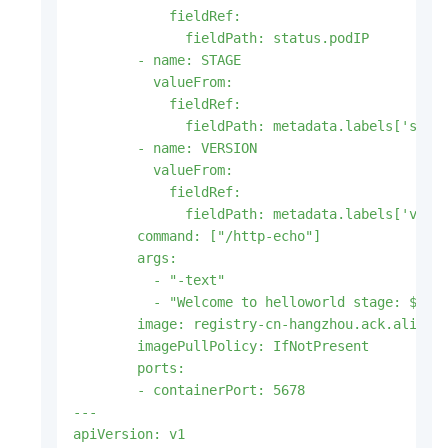
            fieldRef:

              fieldPath: status.podIP

        - name: STAGE

          valueFrom:

            fieldRef:

              fieldPath: metadata.labels['stage
        - name: VERSION 

          valueFrom:

            fieldRef:

              fieldPath: metadata.labels['versi
        command: ["/http-echo"]

        args:

          - "-text"

          - "Welcome to helloworld stage: $(STA
        image: registry-cn-hangzhou.ack.aliyunc
        imagePullPolicy: IfNotPresent

        ports:

        - containerPort: 5678

---

apiVersion: v1
