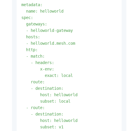
metadata:

  name: helloworld

spec:

  gateways:

  - helloworld-gateway

  hosts:

  - helloworld.mesh.com

  http:

  - match:

    - headers: 

        x-env:

          exact: local

    route:

    - destination:

        host: helloworld

        subset: local

  - route:

    - destination:

        host: helloworld

        subset: v1
