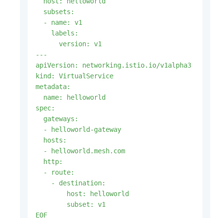
  host: helloworld

  subsets:

  - name: v1

    labels:

      version: v1

---

apiVersion: networking.istio.io/v1alpha3

kind: VirtualService

metadata:

  name: helloworld

spec:

  gateways:

  - helloworld-gateway

  hosts:

  - helloworld.mesh.com

  http:

  - route:

    - destination:

        host: helloworld

        subset: v1

EOF