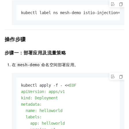
kubectl label ns mesh-demo istio-injection=ena
操作步骤
步骤一：部署应用及流量策略
在
命名空间部署应用。
mesh-demo
kubectl apply -f - <<
EOF

apiVersion: apps/v1

kind: Deployment

metadata:

  name: helloworld

  labels:

    app: helloworld
