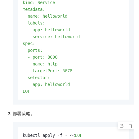
kind: Service

metadata:

  name: helloworld

  labels:

    app: helloworld

    service: helloworld

spec:

  ports:

  - port: 8000

    name: http

    targetPort: 5678

  selector:

    app: helloworld

EOF
部署策略。
kubectl apply -f - <<
EOF
