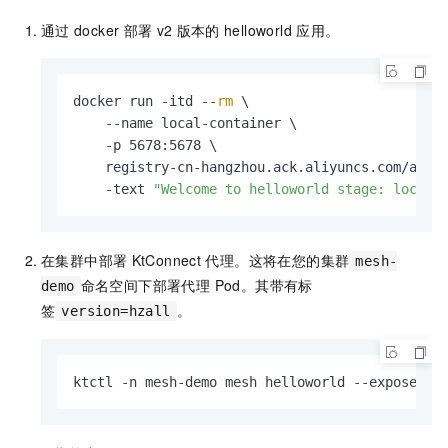
通过
docker
部署
v2
版本的
helloworld
应用。
docker run -itd --
rm
 \

    --name local-container \

    -p 5678:5678 \

    registry-cn-hangzhou.ack.aliyuncs.com/ack-d
    -text 
"Welcome to helloworld stage: local,
在集群中部署
KtConnect
代理。这将在您的集群
mesh-
命名空间下部署代理 Pod。其带有标
demo
签
。
version=hzall
ktctl -n mesh-demo mesh helloworld --expose 56