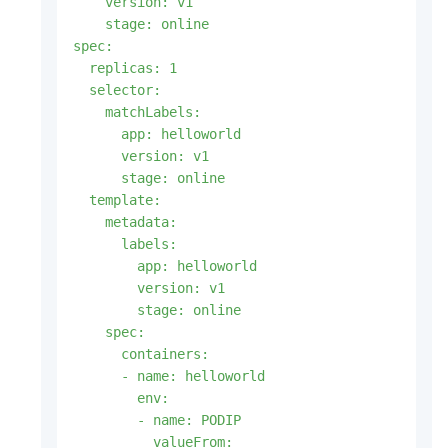
    version: v1

    stage: online

spec:

  replicas: 1

  selector:

    matchLabels:

      app: helloworld 

      version: v1

      stage: online

  template:

    metadata:

      labels:

        app: helloworld 

        version: v1

        stage: online

    spec:

      containers:

      - name: helloworld 

        env:

        - name: PODIP

          valueFrom:
