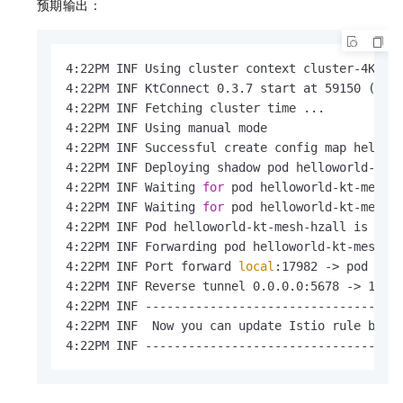
预期输出：
4:22PM INF Using cluster context cluster-4KvcBF
4:22PM INF KtConnect 0.3.7 start at 59150 (darw
4:22PM INF Fetching cluster time ...

4:22PM INF Using manual mode

4:22PM INF Successful create config map hellowo
4:22PM INF Deploying shadow pod helloworld-kt-
4:22PM INF Waiting 
for
 pod helloworld-kt-mesh-h
4:22PM INF Waiting 
for
 pod helloworld-kt-mesh-h
4:22PM INF Pod helloworld-kt-mesh-hzall is read
4:22PM INF Forwarding pod helloworld-kt-mesh-h
4:22PM INF Port forward 
local
:17982 -> pod hell
4:22PM INF Reverse tunnel 0.0.0.0:5678 -> 127.0
4:22PM INF ------------------------------------
4:22PM INF  Now you can update Istio rule by l
4:22PM INF -----------------------------------