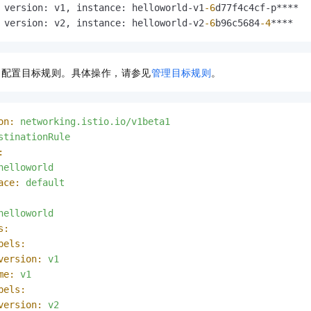
一个 AI 助手
即刻拥有 DeepSeek-R1 满血版
超强辅助，Bol
 version
:
 v1
,
 instance
:
 helloworld-v1
-6
d77f4c4cf-p****

在企业官网、通讯软件中为客户提供 AI 客服
多种方案随心选，轻松解锁专属 DeepSeek
 version
:
 v2
,
 instance
:
 helloworld-v2
-6
b96c5684
-4
****
，配置目标规则。具体操作，请参见
管理目标规则
。
on:
networking.istio.io/v1beta1
stinationRule
:
helloworld
ace:
default
helloworld
s:
bels:
version:
v1
me:
v1
bels:
version:
v2