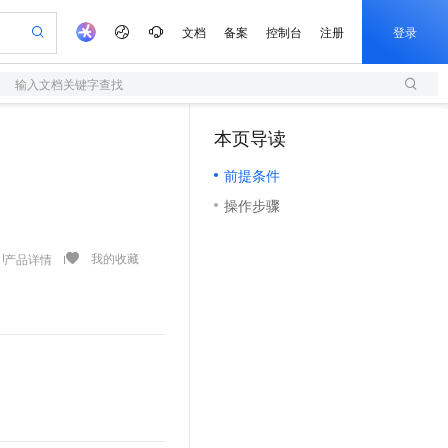
文档
备案
控制台
注册
登录
输入文档关键字查找
验
作计划
器
AI 活动
专业服务
服务伙伴合作计划
开发者社区
加入我们
服务平台百炼
阿里云 OPC 创新助力计划
本页导读
（1）
一站式生成采购清单，支持单品或批量购买
S
可编辑精美 PPT 文稿
S产品伙伴计划（繁花）
峰会
造的大模型服务与应用开发平台
轻量应用服务器
Agency Agents：拥有专属领域专家
AI 生产力先锋
Al MaaS 服务伙伴赋能合作
域名
博文
Careers
至高可申请百万元
前提条件
性可伸缩的云计算服务
 轻松生成专业的 PPT
开启高性价比 AI 编程新体验
先锋实践拓展 AI 生产力的边界
快速构建应用程序和网站，即刻迈出上云第一步
多领域专家智能体,一键组建 AI 虚拟交付团队
Token 补贴，五大权
计划
海大会
伙伴信用分合作计划
商标
问答
社会招聘
操作步骤
益加速 OPC 成功
S
帕鲁游戏服务器
数字证书管理服务（原SSL证书）
HappyHorse 打造一站式影视创作平台
飞天发布时刻
HOT
划
备案
电子书
校园招聘
联机服务器，轻松开启游戏
视频创作，一键激活电商全链路生产力
全托管，含MySQL、PostgreSQL、SQL Server、MariaDB多引擎
实现全站 HTTPS，呈现可信的 Web 访问
所见，即是所愿
可视化编排打通从文字构思到成片全链路闭环
更多支持
我的收藏
产品详情
划
公司注册
镜像站
视频生成
语音识别与合成
 智能体与工作流应用
短信服务
漫剧工坊：一站式动画创作平台
AI 实训营
合作伙伴培训与认证
划
上云迁移
的智能体编程平台
站生成，高效打造优质广告素材
通过阿里云百炼高效搭建AI应用,助力高效开发
快速生产连贯的高质量长漫剧
从基础到进阶，Agent 创客手把手教你
国内短信简单易用，安全可靠，秒级触达，全球覆盖200+国家和地区。
e-1.1-T2V
Qwen3-TTS-Flash
lScope
我要反馈
查询合作伙伴
畅细腻的高质量视频
离线语音合成大模型，多语言方言自适应，低延迟高稳定
n Alibaba Cloud ISV 合作
代维服务
olarDB
建企业门户网站
大数据开发治理平台 DataWorks
10 分钟搭建微信、支付宝小程序
创新加速
ope
登录合作伙伴管理后台
我要建议
站，无忧落地极速上线
以可视化方式快速构建移动和 PC 门户网站
100%兼容MySQL、PostgreSQL，兼容Oracle，支持集中和分布式
高效部署网站，快速应用到小程序
Data Agent 驱动的一站式 Data+AI 开发治理平台
e-1.1-I2V
Cosyvoice-V3-Flash
安全
畅自然，细节丰富
高表现力语音合成大模型，语音克隆听感自然
我要投诉
上云场景组合购
伴
边界网络安全防护产品
漫剧创作，剧本、分镜、视频高效生成
覆盖90%+业务场景，专享组合折扣价
2V
VPN
Fun-ASR