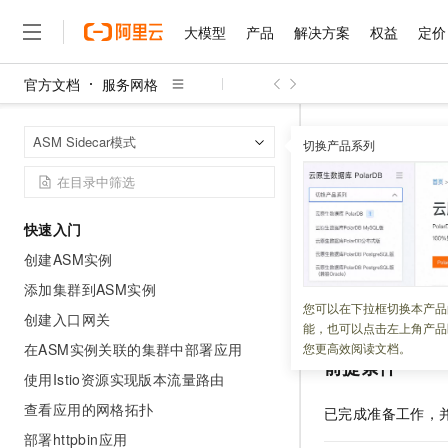
大模型
产品
解决方案
权益
定价
官方文档
服务网格
大模型
产品
解决方案
权益
定价
云市场
伙伴
服务
了解阿里云
精选产品
精选解决方案
普惠上云
产品定价
精选商城
成为销售伙伴
售前咨询
为什么选择阿里云
千问AI平台
服务网格
A
首页
ASM Sidecar模式
了解云产品的定价详情
切换产品系列
【Query Parame
大模型服务平台百炼
睿译宝，AI翻译排版一
普惠上云 官方力荐
分销伙伴
在线服务
网站建设
什么是云计算
大
大模型服务与应用平台
上传文档即自动完成翻译和
云服务器38元/年起，超
咨询伙伴
多端小程序
技术领先
【Query 
云上成本管理
售后服务
千问大模型
GLM-5.2：长任务时代
官方推荐返现计划
大模型
大模型
精选产品
精选解决方案
Salesforce 国际版订阅
稳定可靠
快速入门
管理和优化成本
多元化、高性能、安全可靠
推荐新用户得奖励，单订单
销售伙伴合作计划
自助服务
创建ASM实例
更新时间：
2024-02-05
友盟天域
安全合规
人工智能与机器学习
AI
文本生成
无影云电脑
Hermes Agent，打造
云工开物
无影生态合作计划
在线服务
添加集群到ASM实例
观测云
分析师报告
随时随地安全接入的云上超
自主进化，持久记忆，越用
高校专属算力普惠，学生认
计算
互联网应用开发
发送请求时，可以
您可以在下拉框切换本产品
Qwen3.8-Max
HOT
创建入口网关
Salesforce On Alibaba C
工单服务
能，也可以点击左上角产品
智能体时代全能旗舰模型
Tuya 物联网平台阿里云
研究报告与白皮书
云解析DNS
快速拥有专属 OpenClaw
Consulting Partner 合
大数据
容器
在ASM实例关联的集群中部署应用
您更高效阅读文档。
免费试用
短信专区
前提条件
蓝凌 OA
Qwen3.7-Plus
使用Istio资源实现版本流量路由
AI 大模型销售与服务生
现代化应用
存储
天池大赛
能看、能想、能动手的多模
云原生大数据计算服务 Max
解决方案免费试用 新老
电子合同
查看应用的网格拓扑
已完成准备工作，
面向分析的企业级SaaS模
最高领取价值200元试用
安全
网络与CDN
AI 算法大赛
Qwen3-VL-Plus
部署httpbin应用
畅捷通