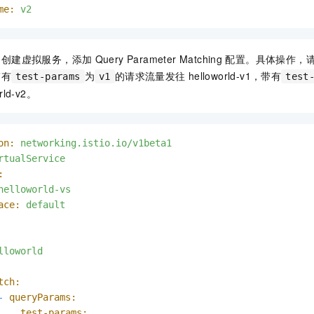
me:
v2
，创建虚拟服务，添加
Query Parameter Matching
配置。具体操作，
带有
为
的请求流量发往
helloworld-v1，带有
test-params
v1
test
orld-v2。
on:
networking.istio.io/v1beta1
rtualService
:
helloworld-vs
ace:
default
lloworld
tch:
-
queryParams:
test-params: