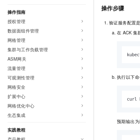
AI 产品 免费试用
网络
安全
云开发大赛
操作步骤
Tableau 订阅
操作指南
1亿+ 大模型 tokens 和 
可观测
入门学习赛
中间件
AI空中课堂在线直播课
授权管理
验证服务配置
140+云产品 免费试用
大模型服务
数据面组件管理
上云与迁云
产品新客免费试用，最长1
数据库
在
ACK
集
生态解决方案
网格管理
千问AI平台-Token Plan
企业出海
大模型ACA认证体验
大数据计算
集群与工作负载管理
助力企业全员 AI 认知与能
行业生态解决方案
kubec
政企业务
媒体服务
ASM网关
千问AI平台-模型体验
开发者生态解决方案
在线体验全尺寸、多种模态
流量管理
企业服务与云通信
AI 开发和 AI 应用解决
执行以下命
可观测性管理
Happy 系列大模型
域名与网站
网格安全
终端用户计算
扩展中心
curl 
网格优化中心
Serverless
大模型解决方案
生态集成
开发工具
预期输出为以下
快速部署 Dify，高效搭建 
实践教程
迁移与运维管理
产品教程