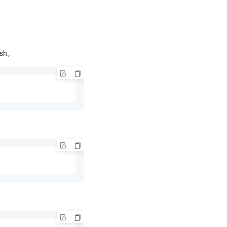
文戏情感细腻自然，动作戏激烈拳拳到肉，实现更强表演能力
支持中英文自由切换，具备更强的噪声鲁棒性
云聚AI 严选权益
SSL 证书
，一键激活高效办公新体验
精选AI产品，从模型到应用全链提效
堡垒机
AI 用量加速计划
应用
防火墙
、识别商机，让客服更高效、服务更出色。
新老同享，达量后返
ash。
千问办公
主机安全
NEW
的智能体编程平台
一站式AI生产力平台
AI 应用及服务市场
伶鹊
企业级人与Agent协作平台，接入和调度多个数字员工
智能客服平台，对话机器人、对话分析、智能外呼
AI 应用
大模型服务平台百炼 - 全妙
大模型
应用创作平台
多模态内容创作工具，已接入 DeepSeek
自然语言处理
数据标注
机器学习
息提取
与 AI 智能体进行实时音视频通话
从文本、图片、视频中提取结构化的属性信息
构建支持视频理解的 AI 音视频实时通话应用