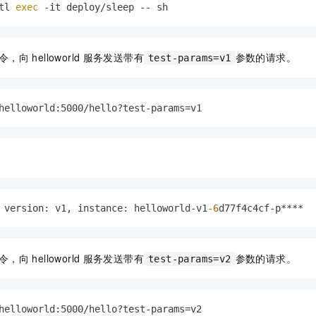
tl 
exec
 -it deploy/sleep -- sh
令，向
helloworld
服务发送带有
参数的请求。
test-params=v1
helloworld:5000/hello?test-params=v1
 version
:
 v1
,
 instance
:
 helloworld-v1
-6
d77f4c4cf-p****
令，向
helloworld
服务发送带有
参数的请求。
test-params=v2
helloworld:5000/hello?test-params=v2