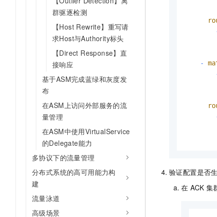
【Outlier Detection】离
群驱逐检测
ro
【Host Rewrite】重写请
求Host与Authority标头
【Direct Response】直
-
ma
接响应
基于ASM完成蓝绿和灰度发
布
在ASM上访问外部服务的流
ro
量管理
在ASM中使用VirtualService
的Delegate能力
多协议下的流量管理
分布式系统的高可用能力构
验证配置是否
建
在
ACK
集
流量泳道
高级场景