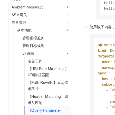
10 分钟在聊天系统中增加
Hello
专有云
Ambient Mesh模式
Hello
ASM网关
流量管理
使用以下内容
基本功能
管理虚拟服务
管理目标规则
apiVersi
kind:
De
L7路由
metadata
准备工作
name:
namesp
【URI Path Matching 】
spec:
URI路径匹配
host:
【Path Rewrite】重写请
subset
求路径
-
la
【Header Matching】请
na
求头匹配
-
la
【Query Parameter