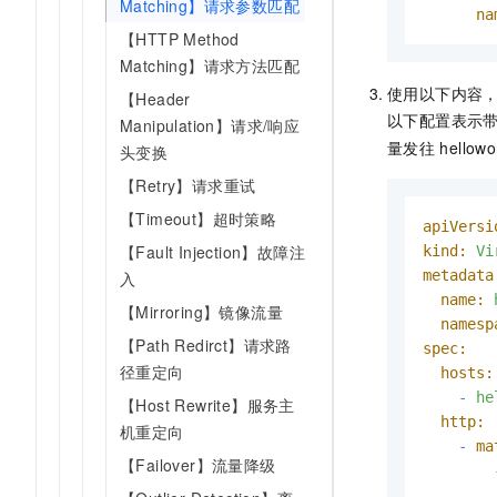
Matching】请求参数匹配
na
【HTTP Method
Matching】请求方法匹配
使用以下内容
【Header
以下配置表示
Manipulation】请求/响应
量发往
hellow
头变换
【Retry】请求重试
【Timeout】超时策略
apiVersi
【Fault Injection】故障注
kind:
Vi
metadata
入
name:
【Mirroring】镜像流量
namesp
【Path Redirct】请求路
spec:
径重定向
hosts:
-
he
【Host Rewrite】服务主
http:
机重定向
-
ma
【Failover】流量降级