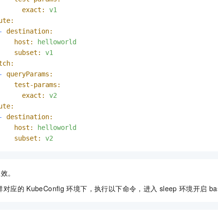
exact:
v1
ute:
-
destination:
host:
helloworld
subset:
v1
tch:
-
queryParams:
test-params:
exact:
v2
ute:
-
destination:
host:
helloworld
subset:
v2
生效。
群对应的
KubeConfig
环境下，执行以下命令，进入
sleep
环境开启
b