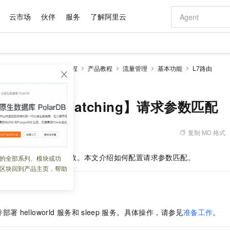
云市场
伙伴
服务
了解阿里云
AI 特惠
数据与 API
成为产品伙伴
企业增值服务
最佳实践
价格计算器
AI 场景体
基础软件
产品伙伴合
阿里云认证
市场活动
配置报价
大模型
SM Sidecar模式
实践教程
产品教程
流量管理
基本功能
L7路由
自助选配和估算价格
ter Matching】请求参数匹配
步到位
域名与网站
智启 AI 普惠权益
产品生态集成认证中心
企业支持计划
云上春晚
Qwen Audio：打造专属 AI 语音助手
千问官方 MaaS 平台，为开发者和 Agent 而生，新用户赠送 1 亿 + tokens 额度
云服务器 EC
一句话生成原生
AI Coding
阿里云Maa
2026 阿里云
为企业打
数据集
Windows
大模型认证
模型
NEW
NEW
格式还原
值低价云产品抢先购
提供智能易用的域名与建站服务
至高享 1亿+免费 tokens，加速 Al 应用落地
Qwen-Audio-3.0-Realtime 端到端实时语音角色扮演
安全可靠、弹
输入一句话想法,
智能编程，一键
产品生态伙伴
专家技术服务
云上奥运之旅
弹性计算合作
阿里云中企出
手机三要素
宝塔 Linux
全部认证
Parameter Matching】请求参数匹配
价格优势
开源旗舰模型
对象存储 OSS
即刻拥有 DeepSeek-V4-Pro
阿里云 OPC 创新助力计划
云数据库 RD
一键部署幻兽
AI 电商营销
产品生态伙伴工作台
企业增值服务台
云栖战略参考
云存储合作计
云栖大会
身份实名认证
CentOS
训练营
推动算力普惠，释放技术红利
的大模型服务
最高返9万
真正可用的 1M 上下文,一次完成代码全链路开发
轻松解锁专属 DeepSeek-V4-Pro
至高百万元 Token 补贴，加速一人公司成长
稳定、安全、高性价比、高性能的云存储服务
一键购买专属
从图文生成到
复制 MD 格式
 10:31:57
云上的中国
数据库合作计
活动全景
短信
Docker
图片和
自进化智能体
人工智能平台 PAI
5 分钟轻松部署专属 QwenPaw
Token Plan 模型订阅计划
Qoder
高效搭建 AI
AI 广告创作
企业成长
大模型
NEW
HOT
信息公告
看见新力量
云网络合作计
OCR 文字识别
JAVA
级电脑
越聪明
证享300元代金券
一站式AI开发、训练和推理服务
Qwen3.8-Max 首发尝鲜，限时加量 10 倍，夜间低至2折
从聊天伙伴进化为能主动干活的本地数字员工
面向真实软件
图文、视频一
携带用于匹配的查询参数。本文介绍如何配置请求参数匹配。
的全部系列、模块或功
Kimi-K3
HappyHors
NEW
魔搭 Mode
loud
服务实践
官网公告
区块回到产品主页，帮助
Kimi 最新旗舰模型，长程编程与推理利器
让文字生成流
金融模力时刻
Salesforce O
版
发票查验
全能环境
Qoder CN
Claude Code + GStack 打造工程团队
千问办公，限时限量积分加倍
云原生数据库 P
低代码高效构
AI 建站
NEW
作计划
计划
创新中心
魔搭 ModelSc
健康状态
让AI从“聊天伙伴”进化为能干活的“数字员工”
覆盖公网/内网、递归/权威、移动APP等全场景解析服务
安装技能 GStack，拥有专属 AI 工程团队
你的AI工作搭子，覆盖日常办公高频场景
基于千问大模型等，支持代码智能生成、研发智能问答
0 代码专业建
客户案例
天气预报查询
操作系统
Deepseek-v4-pro
HappyHors
态合作计划
态智能体模型
旗舰 MoE 大模型，百万上下文与顶尖推理能力
图生视频，流
Compute
同享
容器服务 Kubernetes 版 ACK
万小智 AI 建站低至 15元/月
云防火墙
AI 短剧/漫剧
快递物流查询
WordPress
成为服务伙
并部署
helloworld
服务和
sleep
服务。具体操作，请参见
准备工作
。
高校合作
式云数据仓库
点，立即开启云上创新
提供一站式管理容器应用的 K8s 服务
送.CN域名，送备案服务码
云原生的云上
AI助力短剧
GLM-5.2
Wan2.7-T
Ubuntu