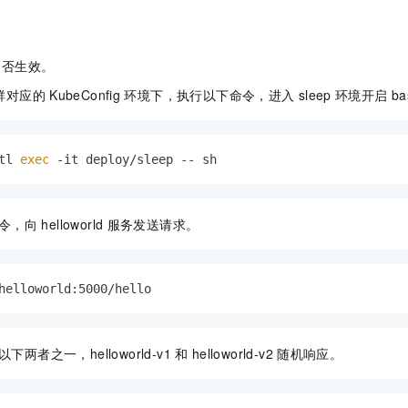
服务生态伙伴
视觉 Coding、空间感知、多模态思考等全面升级
1M上下文，专为长程任务能力而生
云工开物
企业应用
Night Plan 支持 Qwen 3.8-Max
AI 办公
NEW
Red Hat
30+ 款产品免费体验
夜间 5 折，Qwen/Meoo/TokenPlan 客户专享
AI智能应用
科研合作
ERP
堂（旗舰版）
SUSE
是否生效。
智能客服
AI 应用构建
大模型原生
CRM
2个月
自动承接线索
群对应的
KubeConfig
环境下，执行以下命令，进入
sleep
环境开启
b
建站小程序
Qoder
大模型服务平台百炼-应用模版
OA 办公系统
HOT
NEW
面向真实软件
个人版上线、团队版降价；千问3.8-Max首发发尝鲜
丰富多元化的应用模版和解决方案
力提升
财税管理
模板建站
tl 
exec
 -it deploy/sleep -- sh
万有无界
大模型服务平台百炼-智能体
400电话
定制建站
的模型效果
灵活可视化地构建企业级 Agent
方案
广告营销
模板小程序
令，向
helloworld
服务发送请求。
秒悟
人工智能平台 PAI
定制小程序
云端极速 AI 
新一代 AI 视频生成模型，深度适配广告营销等场景
AI Native 的算法工程平台，一站式完成建模、训练、推理服务部署
APP 开发
helloworld:5000/hello
建站系统
两者之一，helloworld-v1
和
helloworld-v2
随机响应。
AI 应用
10分钟微调：让0.6B模型媲美235B模型
多模态数据信
依托云原生高可用架构,实现Dify私有化部署
用1%尺寸在特定领域达到大模型90%以上效果