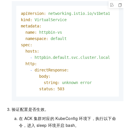
apiVersion:
networking.istio.io/v1beta1
kind:
VirtualService
metadata:
name:
httpbin-vs
namespace:
default
spec:
hosts:
-
httpbin.default.svc.cluster.local
http:
-
directResponse:
body:
string:
unknown
error
status:
503
验证配置是否生效。
在
ACK
集群对应的
KubeConfig
环境下，执行以下命
令，进入
sleep
环境开启
bash。