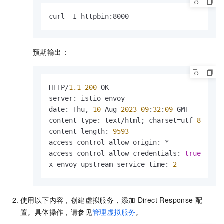
curl -I httpbin:8000
预期输出：
HTTP/
1.1
200
 OK

server
:
 istio-envoy

date
:
 Thu
,
10
 Aug 
2023
09
:
32
:
09
 GMT

content-type
:
 text/html; charset=utf
-8
content-length
:
9593
access-control-allow-origin
:
 *

access-control-allow-credentials
:
true
x-envoy-upstream-service-time
:
2
使用以下内容，创建虚拟服务，添加
Direct Response
配
置。具体操作，请参见
管理虚拟服务
。