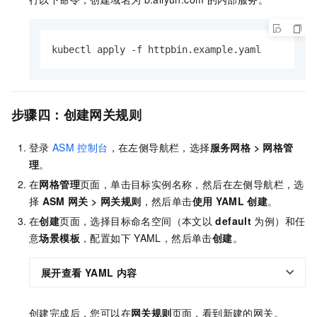
kubectl apply -f httpbin.example.yaml
步骤四：创建网关规则
登录
ASM
控制台
，在左侧导航栏，选择
服务网格
>
网格管
理
。
在
网格管理
页面，单击目标实例名称，然后在左侧导航栏，选
择
ASM
网关
>
网关规则
，然后单击
使用
YAML
创建
。
在
创建
页面，选择目标命名空间（本文以
default
为例）和任
意
场景模板
，配置如下
YAML，然后单击
创建
。
展开查看
YAML
内容
创建完成后，您可以在
网关规则
页面，看到新建的网关。