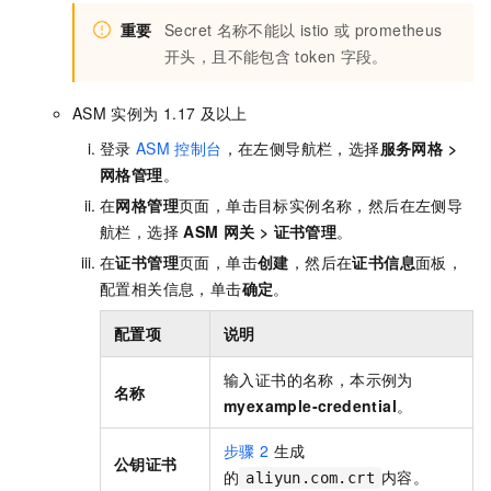
重要
Secret
名称不能以
istio
或
prometheus
开头，且不能包含
token
字段。
ASM
实例为
1.17
及以上
登录
ASM
控制台
，在左侧导航栏，选择
服务网格
>
网格管理
。
在
网格管理
页面，单击目标实例名称，然后在左侧导
航栏，选择
ASM
网关
>
证书管理
。
在
证书管理
页面，单击
创建
，然后在
证书信息
面板，
配置相关信息，单击
确定
。
配置项
说明
输入证书的名称，本示例为
名称
myexample-credential
。
步骤
2
生成
公钥证书
的
内容。
aliyun.com.crt