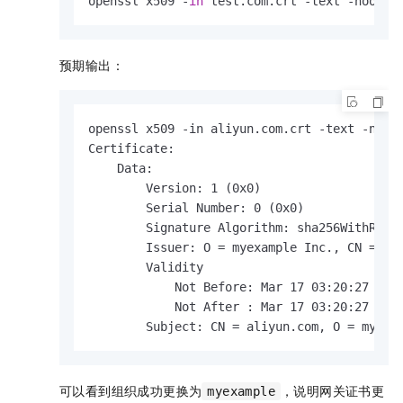
openssl x509 -
in
 test.com.crt -text -noout
预期输出：
openssl x509 -in aliyun.com.crt -text -noout
Certificate:

    Data:

        Version: 1 (0x0)

        Serial Number: 0 (0x0)

        Signature Algorithm: sha256WithRSAxx
        Issuer: O = myexample Inc., CN = ali
        Validity

            Not Before: Mar 17 03:20:27 2022
            Not After : Mar 17 03:20:27 2023
        Subject: CN = aliyun.com, O = myexa
可以看到组织成功更换为
，说明网关证书更
myexample