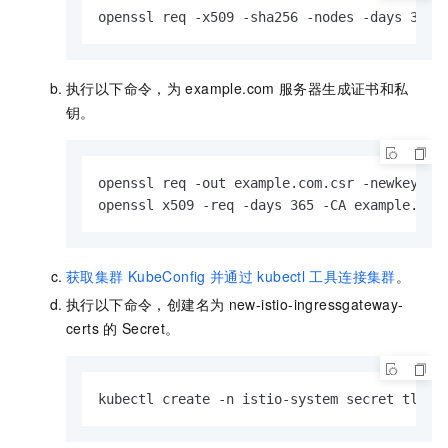
openssl req -x509 -sha256 -nodes -days 365 
执行以下命令，为
example.com
服务器生成证书和私
钥。
openssl req -out example.com.csr -newkey rs
openssl x509 -req -days 365 -CA example.roo
获取集群
KubeConfig
并通过
kubectl
工具连接集群
。
执行以下命令，创建名为
new-istio-ingressgateway-
certs
的
Secret。
kubectl create -n istio-system secret tls n