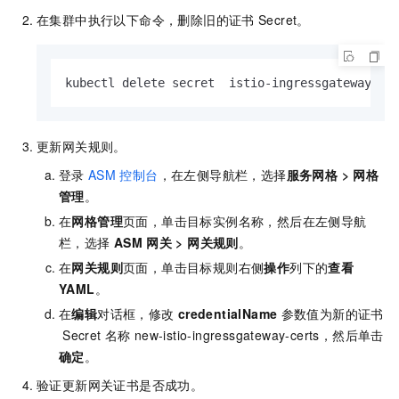
在集群中执行以下命令，删除旧的证书
Secret。
kubectl delete secret  istio-ingressgateway-ce
更新网关规则。
登录
ASM
控制台
，在左侧导航栏，选择
服务网格
>
网格
管理
。
在
网格管理
页面，单击目标实例名称，然后在左侧导航
栏，选择
ASM
网关
>
网关规则
。
在
网关规则
页面，单击目标规则右侧
操作
列下的
查看
YAML
。
在
编辑
对话框，修改
credentialName
参数值为新的证书
Secret
名称
new-istio-ingressgateway-certs，然后单击
确定
。
验证更新网关证书是否成功。