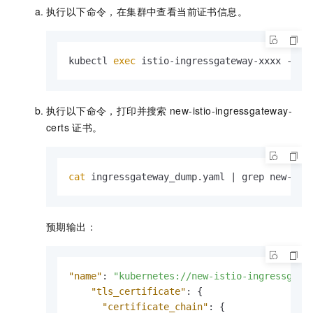
执行以下命令，在集群中查看当前证书信息。
kubectl 
exec
 istio-ingressgateway-xxxx -n i
执行以下命令，打印并搜索
new-istio-ingressgateway-
certs
证书。
cat
 ingressgateway_dump.yaml | grep new-ist
预期输出：
"name"
:
"kubernetes://new-istio-ingressgate
"tls_certificate"
:
{
"certificate_chain"
:
{