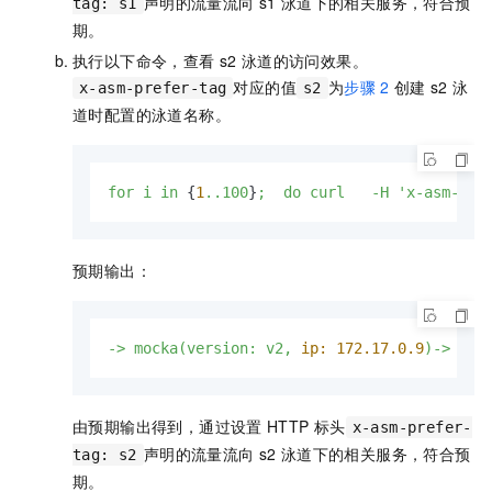
声明的流量流向
s1
泳道下的相关服务，符合预
tag: s1
期。
执行以下命令，查看
s2
泳道的访问效果。
对应的值
为
步骤
2
创建
s2
泳
x-asm-prefer-tag
s2
道时配置的泳道名称。
for
i
in
 {
1
..100
}
;
do
curl
-H
'x-asm-pre
预期输出：
->
mocka(version:
v2,
ip:
172.17
.0
.9
)->
moc
由预期输出得到，通过设置
HTTP
标头
x-asm-prefer-
声明的流量流向
s2
泳道下的相关服务，符合预
tag: s2
期。