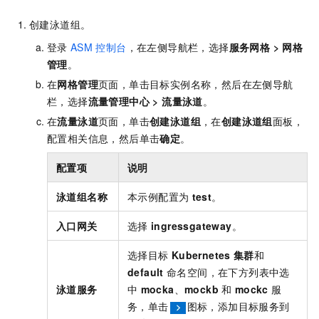
创建泳道组。
登录
ASM
控制台
，在左侧导航栏，选择
服务网格
>
网格
管理
。
在
网格管理
页面，单击目标实例名称，然后在左侧导航
栏，选择
流量管理中心
>
流量泳道
。
在
流量泳道
页面，单击
创建泳道组
，在
创建泳道组
面板，
配置相关信息，然后单击
确定
。
配置项
说明
泳道组名称
本示例配置为
test
。
入口网关
选择
ingressgateway
。
选择目标
Kubernetes
集群
和
default
命名空间，在下方列表中选
泳道服务
中
mocka
、
mockb
和
mockc
服
务，单击
图标，添加目标服务到