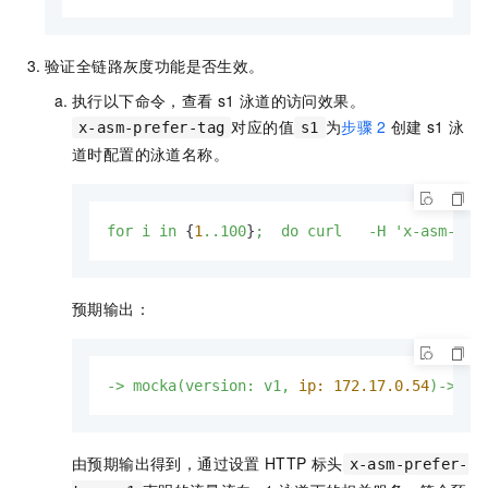
验证全链路灰度功能是否生效。
执行以下命令，查看
s1
泳道的访问效果。
对应的值
为
步骤
2
创建
s1
泳
x-asm-prefer-tag
s1
道时配置的泳道名称。
for
i
in
 {
1
..100
}
;
do
curl
-H
'x-asm-pre
预期输出：
->
mocka(version:
v1,
ip:
172.17
.0
.54
)->
mo
由预期输出得到，通过设置
HTTP
标头
x-asm-prefer-