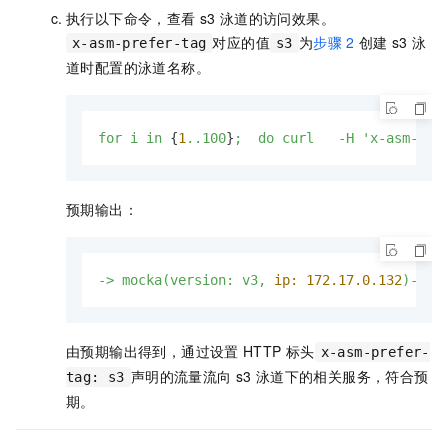
执行以下命令，查看
s3
泳道的访问效果。
对应的值
为
步骤
2
创建
s3
泳
x-asm-prefer-tag
s3
道时配置的泳道名称。
for
i
in
 {
1
..100
}
;
do
curl
-H
'x-asm-pre
预期输出：
->
mocka(version:
v3,
ip:
172.17
.0
.132
)->
m
由预期输出得到，通过设置
HTTP
标头
x-asm-prefer-
声明的流量流向
s3
泳道下的相关服务，符合预
tag: s3
期。