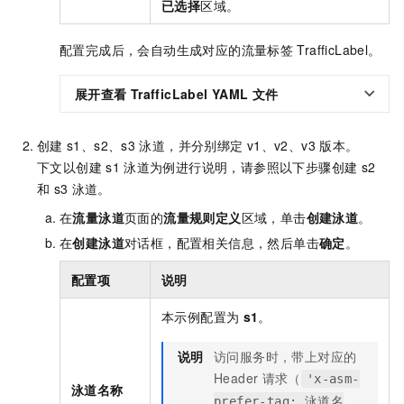
已选择
区域。
配置完成后，会自动生成对应的流量标签
TrafficLabel。
展开查看
TrafficLabel YAML
文件
创建
s1、s2、s3
泳道，并分别绑定
v1、v2、v3
版本。
下文以创建
s1
泳道为例进行说明，请参照以下步骤创建
s2
和
s3
泳道。
在
流量泳道
页面的
流量规则定义
区域，单击
创建泳道
。
在
创建泳道
对话框，配置相关信息，然后单击
确定
。
配置项
说明
本示例配置为
s1
。
说明
访问服务时，带上对应的
Header
请求（
'x-asm-
泳道名称
prefer-tag: 泳道名