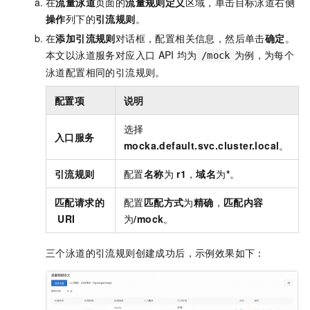
在
流量泳道
页面的
流量规则定义
区域，单击目标泳道右侧
操作
列下的
引流规则
。
在
添加引流规则
对话框，配置相关信息，然后单击
确定
。
本文以泳道服务对应入口
API
均为
为例，为每个
/mock
泳道配置相同的引流规则。
配置项
说明
选择
入口服务
mocka.default.svc.cluster.local
。
引流规则
配置
名称
为
r1
，
域名
为
*
。
匹配请求的
配置
匹配方式
为
精确
，
匹配内容
URI
为
/mock
。
三个泳道的引流规则创建成功后，示例效果如下：