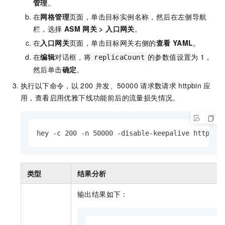
管理
。
在
网格管理
页面，单击目标实例名称，然后在左侧导航
栏，选择
ASM
网关
>
入口网关
。
在
入口网关
页面，单击目标网关右侧的
查看
YAML
。
在
编辑
对话框，将
的参数值设置为
1，
replicaCount
然后单击
确定
。
执行以下命令，以
200
并发、50000
请求数请求
httpbin
应
用，查看启用优雅下线功能前后的流量损失情况。
hey -c 200 -n 50000 -disable-keepalive http:
类型
结果分析
输出结果如下：