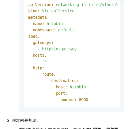
apiVersion:
networking.istio.io/v1beta1
kind:
VirtualService
metadata:
name:
httpbin
namespace:
default
spec:
gateways:
-
httpbin-gateway
hosts:
-
'*'
http:
-
route:
-
destination:
host:
httpbin
port:
number:
8000
创建网关规则。