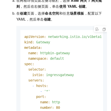
在网格详情页面左侧导航栏，选择
ASM
网关
>
网关规
则
，然后在右侧页面，单击
使用
YAML
创建
。
在
创建
页面，选择
命名空间
和任意
场景模板
，配置以下
YAML，然后单击
创建
。
apiVersion:
networking.istio.io/v1beta1
kind:
Gateway
metadata:
name:
httpbin-gateway
namespace:
default
spec:
selector:
istio:
ingressgateway
servers:
-
hosts:
-
'*'
port:
name:
http
number:
80