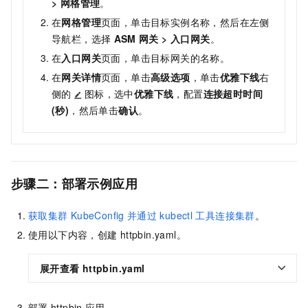
>
网格管理
。
在
网格管理
页面，单击目标实例名称，然后在左侧
导航栏，选择
ASM
网关
>
入口网关
。
在
入口网关
页面，单击目标网关的名称。
在
网关详情
页面，单击
高级选项
，单击
优雅下线
右
侧的
图标，选中
优雅下线
，配置
连接超时时间
(秒)
，然后单击
确认
。
步骤二：部署示例应用
获取集群
KubeConfig
并通过
kubectl
工具连接集群
。
使用以下内容，创建
httpbin.yaml
。
展开查看
httpbin.yaml
部署
httpbin
应用。