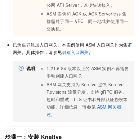
公网
API Server，以便快速接入。
ASM
实例和
ACK
或
ACK Serverless
集
群
需处于同一
VPC、同一地域并使用同一
交换机。
已为集群添加入口网关。本实例使用
ASM
入口网关作为集群
网关。具体操作，请参见
创建入口网关
。
说明
1.21.6.84
版本以上的
ASM
实例不再需要
手动创建入口网关
ASM
网关支持为
Knative
提供
Knative
Revisions
流量分发，支持
gRPC
服务、
超时和重试、TLS
证书和外部认证授权等
功能。详细信息，请参见
ASM
网关概
述
。
步骤一：安装
Knative