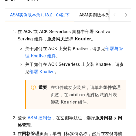
ASM实例版本为1.18.2.104以下
ASM实例版本为1.18.2.104~1.2
在
ACK
或
ACK Serverless
集群中部署
Knative
Serving
组件，
服务网关
选择
Kourier
。
关于如何在
ACK
上安装
Knative，请参见
部署与管
理
Knative
组件
。
关于如何在
ACK Serverless
上安装
Knative，请参
见
部署
Knative
。
重要
在组件成功安装后，请单击
组件管理
页签，在
add-on 组件
区域的列表
卸载
Kourier
组件。
登录
ASM
控制台
，在左侧导航栏，选择
服务网格
>
网
格管理
。
在
网格管理
页面，单击目标实例名称，然后在左侧导航