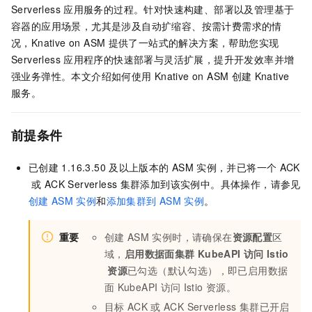
Serverless
应用服务的过程。针对快速构建、部署以及管理基于
容器的应用场景，尤其是涉及自动扩缩容、按需计费需求的情
况，Knative on ASM
提供了一站式的解决方案，帮助您实现
Serverless
应用程序的快速部署与灵活扩展，提升开发效率并增
强业务弹性。本文介绍如何使用
Knative on ASM
创建
Knative
服务。
前提条件
已创建
1.16.3.50
及以上版本的
ASM
实例，并已将一个
ACK
或
ACK Serverless
集群
添加到该实例中。具体操作，请参见
创建
ASM
实例
和
添加集群到
ASM
实例
。
重要
创建
ASM
实例时，请确保在
资源配置
区
域，
启用数据面集群
KubeAPI
访问
Istio
资源
已勾选（默认勾选），即已启用数据
面
KubeAPI
访问
Istio
资源。
目标
ACK
或
ACK Serverless
集群
已开启