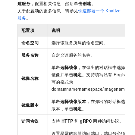
建服务
，配置相关信息，然后单击
创建
。
关于配置项的更多信息，请参见
快速部署一个
Knative
服务
。
配置项
说明
命名空间
选择该服务所属的命名空间。
服务名称
自定义该服务的名称。
单击
选择镜像
，在弹出的对话框中选择所需
镜像并单击
确定
。支持填写私有
Registry
镜像名称
写的格式为
domainname/namespace/imagename:ta
单击
选择镜像版本
，在弹出的对话框选择目
镜像版本
版本，单击
确定
。
访问协议
支持
HTTP
和
gRPC
两种访问协议。
设置暴露的容器访问端口，端口号必须介于