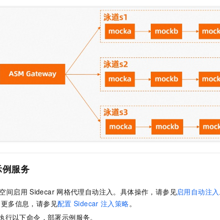
一个 AI 助手
即刻拥有 DeepSeek-R1 满血版
超强辅助，Bol
在企业官网、通讯软件中为客户提供 AI 客服
多种方案随心选，轻松解锁专属 DeepSeek
示例服务
空间启用
Sidecar
网格代理自动注入。具体操作，请参见
启用自动注入
的更多信息，请参见
配置
Sidecar
注入策略
。
执行以下命令，部署示例服务。