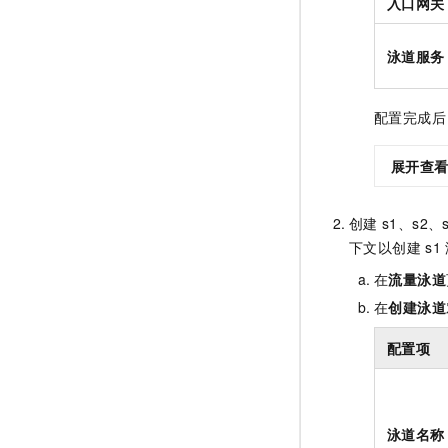
入口网关
泳道服务
配置完成后
展开查
创建
s1、s2、
下文以创建
s1
在
流量泳道
在
创建泳道
配置项
泳道名称