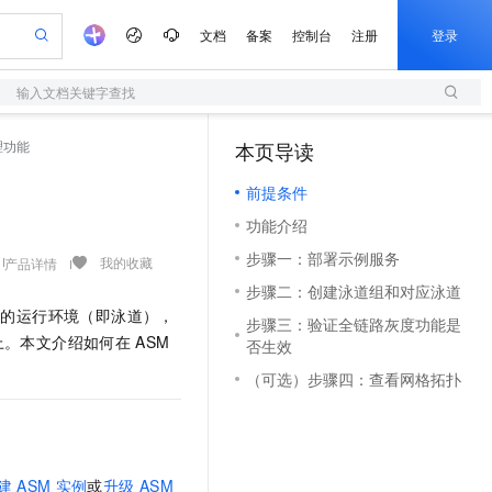
文档
备案
控制台
注册
登录
输入文档关键字查找
验
作计划
器
AI 活动
专业服务
服务伙伴合作计划
开发者社区
加入我们
服务平台百炼
阿里云 OPC 创新助力计划
理功能
本页导读
（1）
一站式生成采购清单，支持单品或批量购买
S
io：打造专属 AI 语音助手
S产品伙伴计划（繁花）
峰会
造的大模型服务与应用开发平台
轻量应用服务器
一句话生成原生可编辑精美 PPT 文稿
AI 生产力先锋
Al MaaS 服务伙伴赋能合作
域名
博文
Careers
至高可申请百万元
前提条件
性可伸缩的云计算服务
开启高性价比 AI 编程新体验
Qwen-Audio-3.0-Realtime 端到端实时语音角色扮演
输入一句话想法, 轻松生成专业的 PPT
先锋实践拓展 AI 生产力的边界
快速构建应用程序和网站，即刻迈出上云第一步
Token 补贴，五大权
计划
海大会
伙伴信用分合作计划
商标
问答
社会招聘
功能介绍
益加速 OPC 成功
S
eek-V4-Pro
数字证书管理服务（原SSL证书）
一键部署幻兽帕鲁游戏服务器
飞天发布时刻
HOT
划
备案
电子书
校园招聘
步骤一：部署示例服务
pSeek-V4-Pro
视频创作，一键激活电商全链路生产力
全托管，含MySQL、PostgreSQL、SQL Server、MariaDB多引擎
实现全站HTTPS，呈现可信的WEB访问
一键购买专属联机服务器，轻松开启游戏
所见，即是所愿
我的收藏
产品详情
更多支持
划
公司注册
镜像站
步骤二：创建泳道组和对应泳道
视频生成
语音识别与合成
专属 QwenPaw
短信服务
漫剧工坊：一站式动画创作平台
AI 实训营
HOT
立的运行环境（即泳道），
合作伙伴培训与认证
步骤三：验证全链路灰度功能是
划
上云迁移
的智能体编程平台
站生成，高效打造优质广告素材
从聊天伙伴进化为能主动干活的本地数字员工
快速生产连贯的高质量长漫剧
从基础到进阶，Agent 创客手把手教你
国内短信简单易用，安全可靠，秒级触达，全球覆盖200+国家和地区。
e-1.1-T2V
Qwen3-TTS-Flash
上。本文介绍如何在
ASM
否生效
lScope
我要反馈
查询合作伙伴
畅细腻的高质量视频
离线语音合成大模型，多语言方言自适应，低延迟高稳定
n Alibaba Cloud ISV 合作
代维服务
olarDB
建企业门户网站
大数据开发治理平台 DataWorks
10 分钟搭建微信、支付宝小程序
（可选）步骤四：查看网格拓扑
创新加速
ope
登录合作伙伴管理后台
我要建议
站，无忧落地极速上线
以可视化方式快速构建移动和 PC 门户网站
100%兼容MySQL、PostgreSQL，兼容Oracle，支持集中和分布式
高效部署网站，快速应用到小程序
Data Agent 驱动的一站式 Data+AI 开发治理平台
e-1.1-I2V
Cosyvoice-V3-Flash
安全
畅自然，细节丰富
高表现力语音合成大模型，语音克隆听感自然
我要投诉
上云场景组合购
伴
边界网络安全防护产品
漫剧创作，剧本、分镜、视频高效生成
覆盖90%+业务场景，专享组合折扣价
2V
VPN
Fun-ASR
建
ASM
实例
或
升级
ASM