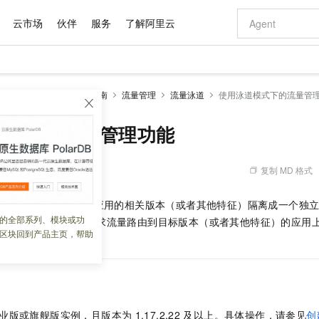
云市场
伙伴
服务
了解阿里云
AI 特惠
数据与 API
成为产品伙伴
企业增值服务
最佳实践
价格计算器
AI 场景体
基础软件
产品伙伴合
阿里云认证
市场活动
配置报价
大模型
SM Sidecar模式
操作指南
流量管理
流量泳道
使用泳道模式下的流量管
自助选配和估算价格
新方式
域名与网站
睿译宝，AI翻译排版一步到位
智启 AI 普惠权益
产品生态集成认证中心
企业支持计划
云上春晚
千问官方 MaaS 平台，为开发者和 Agent 而生，新用户赠送 1 亿 + tokens 额度
云服务器 EC
Qwen Aud
AI Coding
阿里云Maa
2026 阿里云
为企业打
数据集
Windows
大模型认证
模型
NEW
NEW
交付可用成果
值低价云产品抢先购
提供智能易用的域名与建站服务
上传文档即自动完成翻译和格式还原
至高享 1亿+免费 tokens，加速 Al 应用落地
安全可靠、弹
智能编程，一键
模式下的流量管理功能
产品生态伙伴
专家技术服务
云上奥运之旅
弹性计算合作
阿里云中企出
手机三要素
宝塔 Linux
全部认证
价格优势
有专属领域专家
对象存储 OSS
GLM-5.2：长任务时代开源旗舰模型
阿里云 OPC 创新助力计划
云数据库 RD
即刻拥有 DeepS
AI 电商营销
产品生态伙伴工作台
企业增值服务台
云栖战略参考
云存储合作计
云栖大会
身份实名认证
CentOS
训练营
推动算力普惠，释放技术红利
的大模型服务
最高返9万
多领域专家智能体,一键组建 AI 虚拟交付团队
至高百万元 Token 补贴，加速一人公司成长
稳定、安全、高性价比、高性能的云存储服务
真正可用的 1M 上下文,一次完成代码全链路开发
轻松解锁专属 Dee
从图文生成到
复制 MD 格式
 10:15:11
云上的中国
数据库合作计
活动全景
短信
Docker
图片和
站式影视创作平台
人工智能平台 PAI
Hermes Agent，打造自进化智能体
Token Plan 模型订阅计划
Qoder
5 分钟轻松部署
AI 广告创作
企业成长
大模型
NEW
信息公告
持通过流量标签功能将应用的相关版本（或者其他特征）隔离成一个独
看见新力量
云网络合作计
OCR 文字识别
JAVA
级电脑
证享300元代金券
可视化编排打通从文字构思到成片全链路闭环
一站式AI开发、训练和推理服务
自主进化，持久记忆，越用越聪明
Qwen3.8-Max 首发尝鲜，限时加量 10 倍，夜间低至2折
面向真实软件
图文、视频一
的全部系列、模块或功
Kimi-K3
HappyHors
规则，将满足规则的请求流量路由到目标版本（或者其他特征）的应用
NEW
魔搭 Mode
loud
服务实践
官网公告
区块回到产品主页，帮助
Kimi 最新旗舰模型，长程编程与推理利器
让文字生成流
金融模力时刻
Salesforce O
版
的流量管理功能。
发票查验
全能环境
Qoder CN
Claude Code + GStack 打造工程团队
千问办公，限时限量积分加倍
云原生数据库 P
低代码高效构
AI 建站
NEW
作计划
计划
创新中心
魔搭 ModelSc
健康状态
让AI从“聊天伙伴”进化为能干活的“数字员工”
覆盖公网/内网、递归/权威、移动APP等全场景解析服务
安装技能 GStack，拥有专属 AI 工程团队
你的AI工作搭子，覆盖日常办公高频场景
基于千问大模型等，支持代码智能生成、研发智能问答
0 代码专业建
客户案例
天气预报查询
操作系统
Deepseek-v4-pro
HappyHors
态合作计划
态智能体模型
旗舰 MoE 大模型，百万上下文与顶尖推理能力
图生视频，流
Compute
同享
容器服务 Kubernetes 版 ACK
万小智 AI 建站低至 15元/月
云防火墙
AI 短剧/漫剧
快递物流查询
WordPress
成为服务伙
高校合作
式云数据仓库
点，立即开启云上创新
提供一站式管理容器应用的 K8s 服务
送.CN域名，送备案服务码
云原生的云上
AI助力短剧
GLM-5.2
Wan2.7-T
业版或旗舰版实例，且版本为
1.17.2.22
及以上。具体操作，请参见
创
Ubuntu