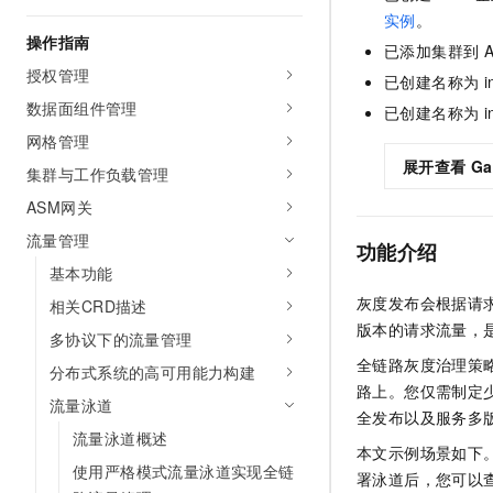
AI 产品 免费试用
网络
实例
。
安全
云开发大赛
Tableau 订阅
操作指南
1亿+ 大模型 tokens 和 
已添加集群到
可观测
入门学习赛
中间件
AI空中课堂在线直播课
授权管理
已创建名称为
i
140+云产品 免费试用
大模型服务
数据面组件管理
上云与迁云
产品新客免费试用，最长1
已创建名称为
i
数据库
生态解决方案
网格管理
千问AI平台-Token Plan
企业出海
大模型ACA认证体验
大数据计算
展开查看
Ga
集群与工作负载管理
助力企业全员 AI 认知与能
行业生态解决方案
政企业务
媒体服务
ASM网关
千问AI平台-模型体验
开发者生态解决方案
在线体验全尺寸、多种模态
流量管理
企业服务与云通信
功能介绍
AI 开发和 AI 应用解决
基本功能
Happy 系列大模型
域名与网站
灰度发布会根据请
相关CRD描述
版本的请求流量，
终端用户计算
多协议下的流量管理
全链路灰度治理策
分布式系统的高可用能力构建
Serverless
大模型解决方案
路上。您仅需制定
流量泳道
全发布以及服务多
开发工具
快速部署 Dify，高效搭建 
流量泳道概述
本文示例场景如下
迁移与运维管理
使用严格模式流量泳道实现全链
署泳道后，您可以