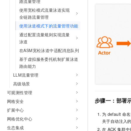
路流量管理
10 分钟在聊天系统中增加
专有云
使用宽松模式流量泳道实现
全链路流量管理
使用泳道模式下的流量管理功能
通过配置流量规则实现流量
泳道
在ASM宽松泳道中适配消息队列
基于虚拟服务委托机制扩展泳道
路由能力
LLM流量管理
高级场景
可观测性管理
步骤一：部署
网格安全
扩展中心
为
default
命名
网格优化中心
关于自动注入
生态集成
在
ACK
集群中