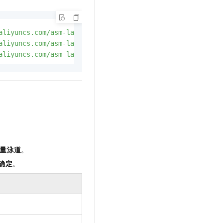
aliyuncs.com/asm-labs/swimlane/v1/application-v1.yaml
aliyuncs.com/asm-labs/swimlane/v2/application-v2.yaml
aliyuncs.com/asm-labs/swimlane/v3/application-v3.yaml
量泳道
。
确定
。