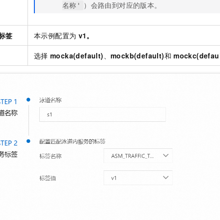
）会路由到对应的版本。
名称'
标签
本示例配置为
v1。
选择
mocka(default)
、
mockb(default)
和
mockc(defaul