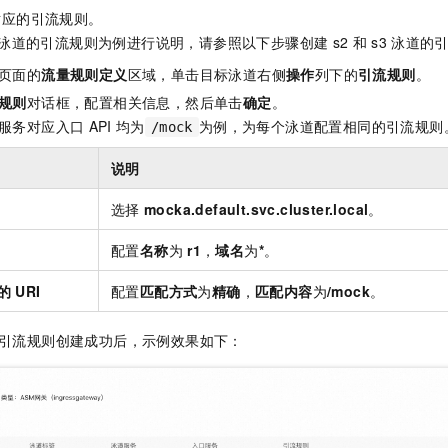
对应的引流规则。
泳道的引流规则为例进行说明，请参照以下步骤创建
s2
和
s3
泳道的
页面的
流量规则定义
区域，单击目标泳道右侧
操作
列下的
引流规则
。
规则
对话框，配置相关信息，然后单击
确定
。
服务对应入口
API
均为
为例，为每个泳道配置相同的引流规则
/mock
说明
选择
mocka.default.svc.cluster.local
。
配置
名称
为
r1
，
域名
为
*
。
的
URI
配置
匹配方式
为
精确
，
匹配内容
为
/mock
。
引流规则创建成功后，示例效果如下：