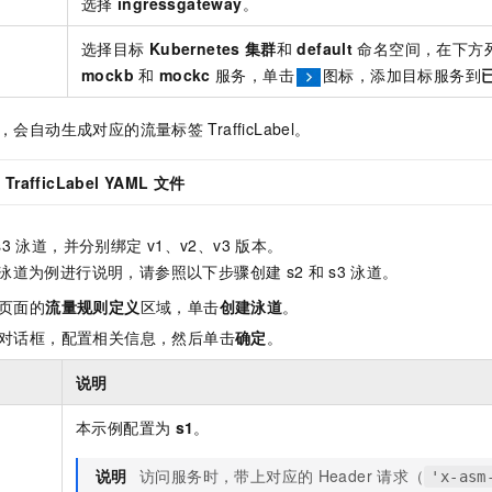
选择
ingressgateway
。
选择目标
Kubernetes
集群
和
default
命名空间，在下方
mockb
和
mockc
服务，单击
图标，添加目标服务到
，会自动生成对应的流量标签
TrafficLabel。
看
TrafficLabel YAML
文件
s3
泳道，并分别绑定
v1、v2、v3
版本。
泳道为例进行说明，请参照以下步骤创建
s2
和
s3
泳道。
页面的
流量规则定义
区域，单击
创建泳道
。
对话框，配置相关信息，然后单击
确定
。
说明
本示例配置为
s1
。
说明
访问服务时，带上对应的
Header
请求（
'x-asm