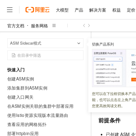
大模型
产品
解决方案
权益
定价
官方文档
服务网格
大模型
产品
解决方案
权益
定价
云市场
伙伴
服务
了解阿里云
精选产品
精选解决方案
普惠上云
产品定价
精选商城
成为销售伙伴
售前咨询
为什么选择阿里云
千问AI平台
服务网格
A
首页
ASM Sidecar模式
了解云产品的定价详情
切换产品系列
大模型服务平台百炼
千问办公，解锁你的工作
普惠上云 官方力荐
分销伙伴
在线服务
网站建设
什么是云计算
大
大模型服务与应用平台
企业级Agent产品，直接
云服务器38元/年起，超
使用泳道
咨询伙伴
多端小程序
技术领先
云上成本管理
售后服务
千问大模型
Agency Agents：拥
官方推荐返现计划
大模型
大模型
精选产品
精选解决方案
Salesforce 国际版订阅
稳定可靠
快速入门
管理和优化成本
多元化、高性能、安全可靠
推荐新用户得奖励，单订单
更新时间：
2025-02-11
销售伙伴合作计划
自助服务
创建ASM实例
友盟天域
安全合规
人工智能与机器学习
AI
文本生成
无影云电脑
HappyHorse 打造一
云工开物
服务网格
ASM
支
无影生态合作计划
在线服务
添加集群到ASM实例
观测云
分析师报告
随时随地安全接入的云上超
高校专属算力普惠，学生认
计算
互联网应用开发
您可以在下拉框切换本产品
Qwen3.8-Max
然后通过设置泳道
HOT
创建入口网关
Salesforce On Alibaba C
工单服务
能，也可以点击左上角产品
智能体时代全能旗舰模型
Tuya 物联网平台阿里云
研究报告与白皮书
中使用泳道模式下
云解析DNS
快速拥有专属 OpenClaw
Consulting Partner 合
大数据
容器
在ASM实例关联的集群中部署应用
您更高效阅读文档。
免费试用
短信专区
蓝凌 OA
Qwen3.7-Plus
使用Istio资源实现版本流量路由
AI 大模型销售与服务生
现代化应用
存储
天池大赛
前提条件
能看、能想、能动手的多模
云原生大数据计算服务 Max
解决方案免费试用 新老
电子合同
查看应用的网格拓扑
面向分析的企业级SaaS模
最高领取价值200元试用
安全
网络与CDN
AI 算法大赛
Qwen3-VL-Plus
部署httpbin应用
已创建
ASM
企
畅捷通