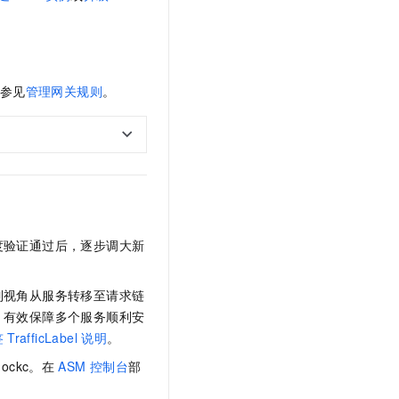
文戏情感细腻自然，动作戏激烈拳拳到肉，实现更强表演能力
支持中英文自由切换，具备更强的噪声鲁棒性
云聚AI 严选权益
SSL 证书
，一键激活高效办公新体验
精选AI产品，从模型到应用全链提效
堡垒机
AI 用量加速计划
应用
防火墙
、识别商机，让客服更高效、服务更出色。
新老同享，达量后返
参见
管理网关规则
。
千问办公
主机安全
NEW
的智能体编程平台
一站式AI生产力平台
AI 应用及服务市场
伶鹊
企业级人与Agent协作平台，接入和调度多个数字员工
智能客服平台，对话机器人、对话分析、智能外呼
AI 应用
大模型服务平台百炼 - 全妙
大模型
度验证通过后，逐步调大新
应用创作平台
多模态内容创作工具，已接入 DeepSeek
自然语言处理
制视角从服务转移至请求链
数据标注
，有效保障多个服务顺利安
机器学习
签
TrafficLabel
说明
。
息提取
与 AI 智能体进行实时音视频通话
mockc。在
ASM
控制台
部
从文本、图片、视频中提取结构化的属性信息
构建支持视频理解的 AI 音视频实时通话应用