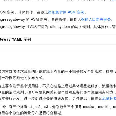
服务生态伙伴
视觉 Coding、空间感知、多模态思考等全面升级
1M上下文，专为长程任务能力而生
云工开物
企业应用
Night Plan 支持 Qwen 3.8-Max
AI 办公
NEW
Red Hat
30+ 款产品免费体验
夜间 5 折，Qwen/Meoo/TokenPlan 客户专享
AI智能应用
科研合作
ASM
实例。具体操作，请参见
添加集群到
ASM
实例
。
ERP
堂（旗舰版）
SUSE
ngressgateway
的
ASM
网关。具体操作，请参见
创建入口网关服务
。
智能客服
AI 应用构建
大模型原生
CRM
2个月
自动承接线索
ngressgateway
且命名空间为
istio-system
的网关规则。具体操作，请
建站小程序
Qoder
大模型服务平台百炼-应用模版
OA 办公系统
HOT
NEW
teway YAML
示例
面向真实软件
个人版上线、团队版降价；千问3.8-Max首发发尝鲜
丰富多元化的应用模版和解决方案
力提升
财税管理
模板建站
万有无界
大模型服务平台百炼-智能体
400电话
定制建站
的模型效果
灵活可视化地构建企业级 Agent
方案
广告营销
模板小程序
秒悟
人工智能平台 PAI
定制小程序
求内容或者请求流量的比例将线上流量的一小部分转发至新版本，待灰
云端极速 AI 
新一代 AI 视频生成模型，深度适配广告营销等场景
AI Native 的算法工程平台，一站式完成建模、训练、推理服务部署
是一种循序渐进的发布方式。
APP 开发
略主要专注于整个调用链，不关心链路上经过具体哪些微服务。流量控
建站系统
少量的治理规则，便可构建从网关到整个后端服务的多个流量隔离环境
版本并行开发，进一步促进业务的快速发展。更多信息，请参见
流量标
AI 应用
10分钟微调：让0.6B模型媲美235B模型
多模态数据信
。图中有三个泳道
s1、s2、s3，分别包含三个服务
mocka、mockb、
依托云原生高可用架构,实现Dify私有化部署
用1%尺寸在特定领域达到大模型90%以上效果
查看各个泳道的流量分布是否符合预期。