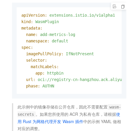
apiVersion:
extensions.istio.io/v1alpha1
kind:
WasmPlugin
metadata:
name:
add-metrics-log
namespace:
default
spec:
imagePullPolicy:
IfNotPresent
selector:
matchLabels:
app:
httpbin
url:
oci://registry-cn-hangzhou.ack.aliyuncs
phase:
AUTHN
此示例中的镜像存储在公开仓库，因此不需要配置
wasm-
。如果您所使用的
ACR
为私有仓库，请根据
使
secrets
用
Rust
为网格代理开发
Wasm
插件
中的示例
YAML
做相
对应的调整。