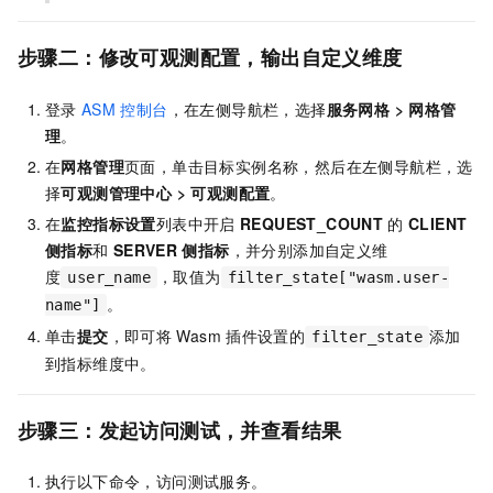
步骤二：修改可观测配置，输出自定义维度
登录
ASM
控制台
，在左侧导航栏，选择
服务网格
>
网格管
理
。
在
网格管理
页面，单击目标实例名称，然后在左侧导航栏，选
择
可观测管理中心
>
可观测配置
。
在
监控指标设置
列表中开启
REQUEST_COUNT
的
CLIENT
侧指标
和
SERVER
侧指标
，并分别添加自定义维
度
，取值为
user_name
filter_state["wasm.user-
。
name"]
单击
提交
，即可将
Wasm
插件设置的
添加
filter_state
到指标维度中。
步骤三：发起访问测试，并查看结果
执行以下命令，访问测试服务。