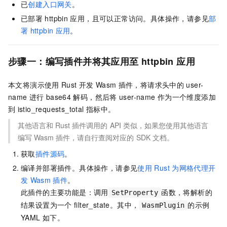
已
创建入口网关
。
已部署
httpbin
应用，且可以正常访问。具体操作，请参见
部
署
httpbin
应用
。
步骤一：编写插件并将其应用至
httpbin
应用
本文将演示使用
Rust
开发
Wasm
插件，将请求头中的
user-
name
进行
base64
解码，然后将
user-name
作为一个维度添加
到
istio_requests_total
指标中。
其他语言和
Rust
插件调用的
API
类似，如果您使用其他语言
编写
Wasm
插件，请自行查阅对应的
SDK
文档。
获取
插件源码
。
编译并部署插件。具体操作，请参见
使用
Rust
为网格代理开
发
Wasm
插件
。
此插件的主要功能是：调用
函数，将解析的
SetProperty
结果设置为一个
filter_state。其中，
的示例
WasmPlugin
YAML
如下。