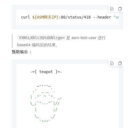
curl 
${ASM网关IP}
:80/status/418 --header 
"user-
是
asm-test-user
进行
YXNtLXRlc3QtdXNlcgo=
base64
编码后的结果。
预期输出：
    -=[ teapot ]=-

       _...._

     .
'  _ _ `.

    | ."` ^ `". _,

    \_;`"---"`|//

      |       ;/

      \_     _/

        `"""`