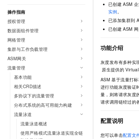
已创建
ASM
企
AI 产品 免费试用
网络
安全
云开发大赛
Tableau 订阅
实例
。
操作指南
1亿+ 大模型 tokens 和 
可观测
入门学习赛
中间件
已添加集群到
AI空中课堂在线直播课
授权管理
140+云产品 免费试用
大模型服务
已创建
ASM
网
数据面组件管理
上云与迁云
产品新客免费试用，最长1
数据库
生态解决方案
网格管理
千问AI平台-Token Plan
企业出海
大模型ACA认证体验
大数据计算
功能介绍
集群与工作负载管理
助力企业全员 AI 认知与能
行业生态解决方案
政企业务
媒体服务
ASM网关
千问AI平台-模型体验
灰度发布有多种实
开发者生态解决方案
在线体验全尺寸、多种模态
流量管理
原生提供的
Virtua
企业服务与云通信
AI 开发和 AI 应用解决
基本功能
Happy 系列大模型
ASM
基于流量打标
域名与网站
相关CRD描述
进行功能灰度验证
量，则将请求灰度
终端用户计算
多协议下的流量管理
请求调用链经过的
分布式系统的高可用能力构建
Serverless
大模型解决方案
流量泳道
配置说明
开发工具
快速部署 Dify，高效搭建 
流量泳道概述
迁移与运维管理
使用严格模式流量泳道实现全链
您可以单击
配置文