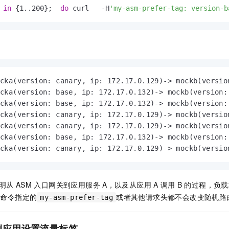
 
in
 {1..200};  
do
 curl   -H
'my-asm-prefer-tag: version-b
cka(version: canary, ip: 172.17.0.129)-> mockb(version
cka(version: base, ip: 172.17.0.132)-> mockb(version: 
cka(version: base, ip: 172.17.0.132)-> mockb(version: 
cka(version: canary, ip: 172.17.0.129)-> mockb(version
cka(version: canary, ip: 172.17.0.129)-> mockb(version
cka(version: base, ip: 172.17.0.132)-> mockb(version: 
cka(version: canary, ip: 172.17.0.129)-> mockb(versio
明从
ASM
入口网关到应用服务
A，以及从应用
A
调用
B
的过程，负载
命令指定的
或者其他请求头都不会改变随机路
my-asm-prefer-tag
例应用设置流量标签