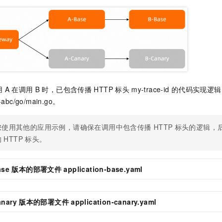
一个 AI 助手
即刻拥有 DeepSeek-R1 满血版
超强辅助，Bol
在企业官网、通讯软件中为客户提供 AI 客服
多种方案随心选，轻松解锁专属 DeepSeek
用
A
在调用
B
时，已包含传播
HTTP
标头
my-trace-id
的代码实现逻辑
-abc/go/main.go
。
您使用其他的应用示例，请确保在调用中包含传播
HTTP
标头的逻辑，
的
HTTP
标头。
ase
版本的部署文件
application-base.yaml
anary
版本的部署文件
application-canary.yaml