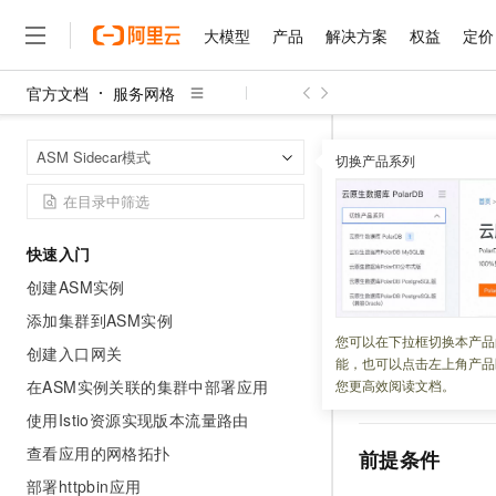
大模型
产品
解决方案
权益
定价
官方文档
服务网格
大模型
产品
解决方案
权益
定价
云市场
伙伴
服务
了解阿里云
精选产品
精选解决方案
普惠上云
产品定价
精选商城
成为销售伙伴
售前咨询
为什么选择阿里云
千问AI平台
服务网格
A
首页
ASM Sidecar模式
了解云产品的定价详情
切换产品系列
通过TrafficLab
大模型服务平台百炼
千问办公，解锁你的工作
普惠上云 官方力荐
分销伙伴
在线服务
网站建设
什么是云计算
大
大模型服务与应用平台
企业级Agent产品，直接
云服务器38元/年起，超
咨询伙伴
多端小程序
技术领先
通过Traf
云上成本管理
售后服务
千问大模型
Agency Agents：拥
官方推荐返现计划
大模型
大模型
精选产品
精选解决方案
Salesforce 国际版订阅
稳定可靠
快速入门
管理和优化成本
多元化、高性能、安全可靠
推荐新用户得奖励，单订单
销售伙伴合作计划
自助服务
创建ASM实例
更新时间：
2024-10-24
友盟天域
安全合规
人工智能与机器学习
AI
文本生成
无影云电脑
HappyHorse 打造一
云工开物
无影生态合作计划
在线服务
添加集群到ASM实例
观测云
分析师报告
随时随地安全接入的云上超
高校专属算力普惠，学生认
计算
互联网应用开发
当您需要在多个服
您可以在下拉框切换本产品
Qwen3.8-Max
HOT
创建入口网关
Salesforce On Alibaba C
工单服务
能，也可以点击左上角产品
正常流量和灰度流
智能体时代全能旗舰模型
Tuya 物联网平台阿里云
研究报告与白皮书
云解析DNS
快速拥有专属 OpenClaw
Consulting Partner 合
大数据
容器
在ASM实例关联的集群中部署应用
您更高效阅读文档。
绍如何通过
Traffic
免费试用
短信专区
蓝凌 OA
Qwen3.7-Plus
使用Istio资源实现版本流量路由
AI 大模型销售与服务生
现代化应用
存储
天池大赛
能看、能想、能动手的多模
云原生大数据计算服务 Max
解决方案免费试用 新老
电子合同
查看应用的网格拓扑
前提条件
面向分析的企业级SaaS模
最高领取价值200元试用
安全
网络与CDN
AI 算法大赛
Qwen3-VL-Plus
部署httpbin应用
畅捷通