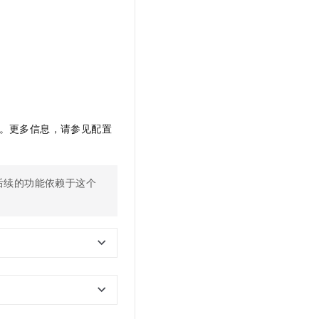
t.diy 一步搞定创意建站
构建大模型应用的安全防护体系
通过自然语言交互简化开发流程,全栈开发支持
通过阿里云安全产品对 AI 应用进行安全防护
。更多信息，请参见配置
后续的功能依赖于这个