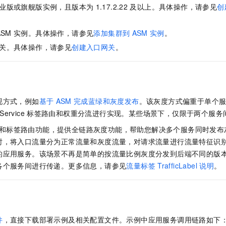
服务生态伙伴
视觉 Coding、空间感知、多模态思考等全面升级
1M上下文，专为长程任务能力而生
云工开物
企业应用
业版或旗舰版实例，且版本为
1.17.2.22
及以上。具体操作，请参见
创
Night Plan 支持 Qwen 3.8-Max
AI 办公
NEW
Red Hat
30+ 款产品免费体验
夜间 5 折，Qwen/Meoo/TokenPlan 客户专享
AI智能应用
科研合作
ERP
ASM
实例。具体操作，请参见
添加集群到
ASM
实例
。
堂（旗舰版）
SUSE
智能客服
AI 应用构建
大模型原生
关。具体操作，请参见
创建入口网关
。
CRM
2个月
自动承接线索
建站小程序
Qoder
大模型服务平台百炼-应用模版
OA 办公系统
HOT
NEW
面向真实软件
个人版上线、团队版降价；千问3.8-Max首发发尝鲜
丰富多元化的应用模版和解决方案
力提升
财税管理
模板建站
万有无界
大模型服务平台百炼-智能体
现方式，例如
基于
ASM
完成蓝绿和灰度发布
。该灰度方式偏重于单个
400电话
定制建站
的模型效果
灵活可视化地构建企业级 Agent
lService
标签路由和权重分流进行实现。某些场景下，仅限于两个服务
方案
广告营销
模板小程序
秒悟
人工智能平台 PAI
和标签路由功能，提供全链路灰度功能，帮助您解决多个服务同时发布
定制小程序
云端极速 AI 
新一代 AI 视频生成模型，深度适配广告营销等场景
AI Native 的算法工程平台，一站式完成建模、训练、推理服务部署
时，将入口流量分为正常流量和灰度流量，对请求流量进行流量特征识
的应用服务。该场景不再是简单的按流量比例灰度分发到后端不同的版
APP 开发
各个服务间进行传递。更多信息，请参见
流量标签
TrafficLabel
说明
。
建站系统
AI 应用
10分钟微调：让0.6B模型媲美235B模型
多模态数据信
依托云原生高可用架构,实现Dify私有化部署
用1%尺寸在特定领域达到大模型90%以上效果
件
，直接下载部署示例及相关配置文件。示例中应用服务调用链路如下