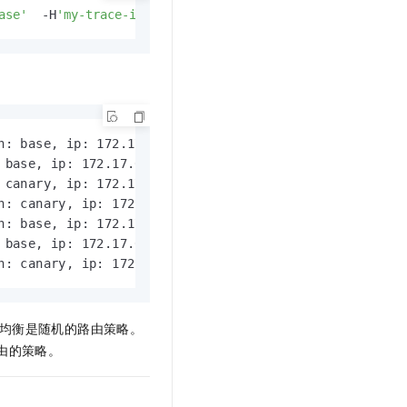
ase'
  -H
'my-trace-id: x000'
$i
  http://
${ASM_GATEWAY_IP}
/
: base, ip: 172.17.0.70)

base, ip: 172.17.0.70)

canary, ip: 172.17.0.54)

: canary, ip: 172.17.0.54)

: base, ip: 172.17.0.70)

base, ip: 172.17.0.70)

n: canary, ip: 172.17.0.54)
均衡是随机的路由策略。
由的策略。