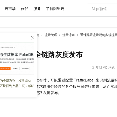
云市场
伙伴
服务
了解阿里云
AI 特惠
数据与 API
成为产品伙伴
企业增值服务
最佳实践
价格计算器
AI 场景体
基础软件
产品伙伴合
阿里云认证
市场活动
配置报价
大模型
SM Sidecar模式
操作指南
流量管理
流量泳道
通过配置流量规则实现流
自助选配和估算价格
el实现全链路灰度发布
新方式
域名与网站
睿译宝，AI翻译排版一步到位
智启 AI 普惠权益
产品生态集成认证中心
企业支持计划
云上春晚
千问官方 MaaS 平台，为开发者和 Agent 而生，新用户赠送 1 亿 + tokens 额度
云服务器 EC
Qwen Aud
AI Coding
阿里云Maa
2026 阿里云
为企业打
数据集
Windows
大模型认证
模型
NEW
NEW
交付可用成果
值低价云产品抢先购
提供智能易用的域名与建站服务
上传文档即自动完成翻译和格式还原
至高享 1亿+免费 tokens，加速 Al 应用落地
安全可靠、弹
智能编程，一键
产品生态伙伴
专家技术服务
云上奥运之旅
弹性计算合作
阿里云中企出
手机三要素
宝塔 Linux
全部认证
ficLabel实现全链路灰度发布
价格优势
有专属领域专家
对象存储 OSS
GLM-5.2：长任务时代开源旗舰模型
阿里云 OPC 创新助力计划
云数据库 RD
即刻拥有 DeepS
AI 电商营销
产品生态伙伴工作台
企业增值服务台
云栖战略参考
云存储合作计
云栖大会
身份实名认证
CentOS
训练营
推动算力普惠，释放技术红利
的大模型服务
最高返9万
多领域专家智能体,一键组建 AI 虚拟交付团队
至高百万元 Token 补贴，加速一人公司成长
稳定、安全、高性价比、高性能的云存储服务
真正可用的 1M 上下文,一次完成代码全链路开发
轻松解锁专属 Dee
从图文生成到
复制 MD 格式
 01:42:13
云上的中国
数据库合作计
活动全景
短信
Docker
图片和
站式影视创作平台
人工智能平台 PAI
Hermes Agent，打造自进化智能体
Token Plan 模型订阅计划
Qoder
5 分钟轻松部署
AI 广告创作
企业成长
大模型
NEW
信息公告
看见新力量
云网络合作计
OCR 文字识别
JAVA
级电脑
证享300元代金券
可视化编排打通从文字构思到成片全链路闭环
一站式AI开发、训练和推理服务
自主进化，持久记忆，越用越聪明
Qwen3.8-Max 首发尝鲜，限时加量 10 倍，夜间低至2折
面向真实软件
图文、视频一
务间实现全链路的灰度发布时，可以通过配置
TrafficLabel
来识别流量
的全部系列、模块或功
Kimi-K3
HappyHors
NEW
魔搭 Mode
loud
服务实践
官网公告
区块回到产品主页，帮助
量。灰度流量特征会在请求调用链经过的各个服务间进行传递，从而实
Kimi 最新旗舰模型，长程编程与推理利器
让文字生成流
金融模力时刻
Salesforce O
版
发票查验
全能环境
Qoder CN
Claude Code + GStack 打造工程团队
千问办公，限时限量积分加倍
云原生数据库 P
低代码高效构
AI 建站
NEW
作计划
Label
实现微服务的全链路灰度发布。
计划
创新中心
魔搭 ModelSc
健康状态
让AI从“聊天伙伴”进化为能干活的“数字员工”
覆盖公网/内网、递归/权威、移动APP等全场景解析服务
安装技能 GStack，拥有专属 AI 工程团队
你的AI工作搭子，覆盖日常办公高频场景
基于千问大模型等，支持代码智能生成、研发智能问答
0 代码专业建
客户案例
天气预报查询
操作系统
Deepseek-v4-pro
HappyHors
态合作计划
态智能体模型
旗舰 MoE 大模型，百万上下文与顶尖推理能力
图生视频，流
Compute
同享
容器服务 Kubernetes 版 ACK
万小智 AI 建站低至 15元/月
云防火墙
AI 短剧/漫剧
快递物流查询
WordPress
成为服务伙
高校合作
式云数据仓库
点，立即开启云上创新
提供一站式管理容器应用的 K8s 服务
送.CN域名，送备案服务码
云原生的云上
AI助力短剧
GLM-5.2
Wan2.7-T
Ubuntu