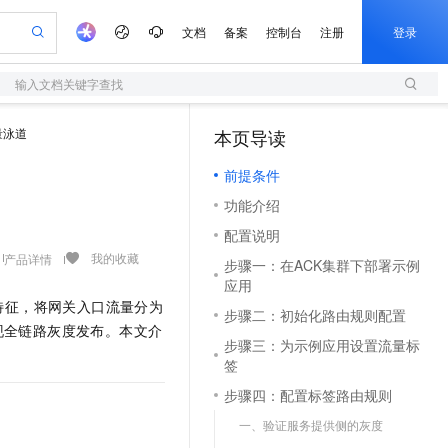
文档
备案
控制台
注册
登录
输入文档关键字查找
验
作计划
器
AI 活动
专业服务
服务伙伴合作计划
开发者社区
加入我们
服务平台百炼
阿里云 OPC 创新助力计划
量泳道
本页导读
（1）
一站式生成采购清单，支持单品或批量购买
S
io：打造专属 AI 语音助手
S产品伙伴计划（繁花）
峰会
造的大模型服务与应用开发平台
轻量应用服务器
一句话生成原生可编辑精美 PPT 文稿
AI 生产力先锋
Al MaaS 服务伙伴赋能合作
域名
博文
Careers
至高可申请百万元
前提条件
性可伸缩的云计算服务
开启高性价比 AI 编程新体验
Qwen-Audio-3.0-Realtime 端到端实时语音角色扮演
输入一句话想法, 轻松生成专业的 PPT
先锋实践拓展 AI 生产力的边界
快速构建应用程序和网站，即刻迈出上云第一步
Token 补贴，五大权
计划
海大会
伙伴信用分合作计划
商标
问答
社会招聘
功能介绍
益加速 OPC 成功
S
eek-V4-Pro
数字证书管理服务（原SSL证书）
一键部署幻兽帕鲁游戏服务器
飞天发布时刻
HOT
划
备案
电子书
校园招聘
配置说明
pSeek-V4-Pro
视频创作，一键激活电商全链路生产力
全托管，含MySQL、PostgreSQL、SQL Server、MariaDB多引擎
实现全站HTTPS，呈现可信的WEB访问
一键购买专属联机服务器，轻松开启游戏
所见，即是所愿
更多支持
我的收藏
产品详情
划
公司注册
镜像站
步骤一：在ACK集群下部署示例
视频生成
语音识别与合成
专属 QwenPaw
短信服务
漫剧工坊：一站式动画创作平台
AI 实训营
HOT
应用
合作伙伴培训与认证
划
上云迁移
的智能体编程平台
站生成，高效打造优质广告素材
从聊天伙伴进化为能主动干活的本地数字员工
快速生产连贯的高质量长漫剧
从基础到进阶，Agent 创客手把手教你
国内短信简单易用，安全可靠，秒级触达，全球覆盖200+国家和地区。
特征，将网关入口流量分为
e-1.1-T2V
Qwen3-TTS-Flash
步骤二：初始化路由规则配置
lScope
我要反馈
查询合作伙伴
现全链路灰度发布。本文介
畅细腻的高质量视频
离线语音合成大模型，多语言方言自适应，低延迟高稳定
n Alibaba Cloud ISV 合作
代维服务
olarDB
建企业门户网站
大数据开发治理平台 DataWorks
10 分钟搭建微信、支付宝小程序
步骤三：为示例应用设置流量标
创新加速
ope
登录合作伙伴管理后台
我要建议
站，无忧落地极速上线
以可视化方式快速构建移动和 PC 门户网站
100%兼容MySQL、PostgreSQL，兼容Oracle，支持集中和分布式
高效部署网站，快速应用到小程序
Data Agent 驱动的一站式 Data+AI 开发治理平台
签
e-1.1-I2V
Cosyvoice-V3-Flash
安全
畅自然，细节丰富
步骤四：配置标签路由规则
高表现力语音合成大模型，语音克隆听感自然
我要投诉
上云场景组合购
伴
边界网络安全防护产品
漫剧创作，剧本、分镜、视频高效生成
覆盖90%+业务场景，专享组合折扣价
一、验证服务提供侧的灰度
2V
VPN
Fun-ASR