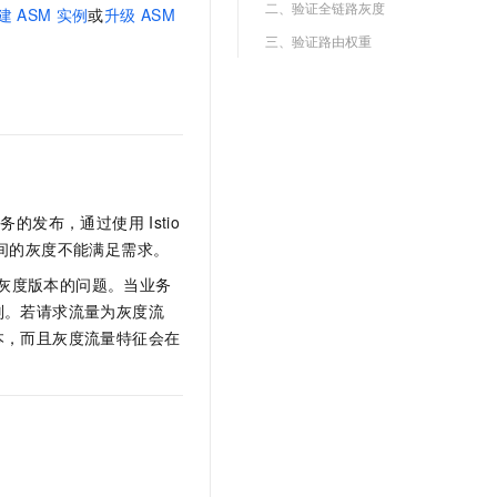
二、验证全链路灰度
文戏情感细腻自然，动作戏激烈拳拳到肉，实现更强表演能力
支持中英文自由切换，具备更强的噪声鲁棒性
建
ASM
实例
或
升级
ASM
云聚AI 严选权益
SSL 证书
三、验证路由权重
，一键激活高效办公新体验
精选AI产品，从模型到应用全链提效
堡垒机
AI 用量加速计划
应用
防火墙
、识别商机，让客服更高效、服务更出色。
新老同享，达量后返
千问办公
主机安全
NEW
的智能体编程平台
一站式AI生产力平台
AI 应用及服务市场
伶鹊
服务的发布，通过使用
Istio
企业级人与Agent协作平台，接入和调度多个数字员工
智能客服平台，对话机器人、对话分析、智能外呼
间的灰度不能满足需求。
AI 应用
大模型服务平台百炼 - 全妙
灰度版本的问题。当业务
大模型
应用创作平台
多模态内容创作工具，已接入 DeepSeek
别。若请求流量为灰度流
自然语言处理
本，而且灰度流量特征会在
数据标注
机器学习
息提取
与 AI 智能体进行实时音视频通话
从文本、图片、视频中提取结构化的属性信息
构建支持视频理解的 AI 音视频实时通话应用
：