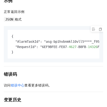
示例
正常返回示例
格式
JSON
{

  "AlarmTaskId": "asg-bp1hvbnmkl10vll5****_f95ce79
  "RequestId": "6EF9BFEE-FE07
-4627
-B8FB
-14326
FB9**
}
错误码
访问
错误中心
查看更多错误码。
变更历史