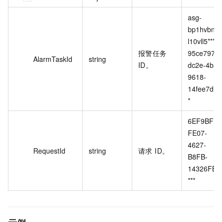
asg-
bp1hvbnm
l10vll5****_
报警任务
95ce797-
AlarmTaskId
string
ID。
dc2e-4bad
9618-
14fee7d1**
*
6EF9BFEE
FE07-
4627-
RequestId
string
请求 ID。
B8FB-
14326FB9
***