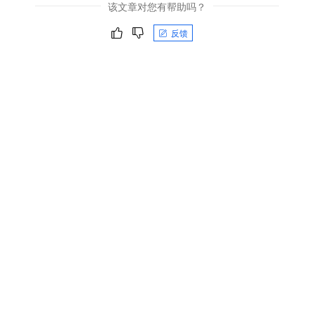
该文章对您有帮助吗？
反馈