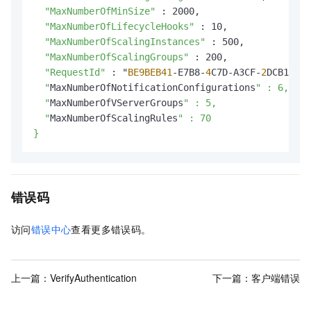
"MaxNumberOfMinSize"
 : 2000,

"MaxNumberOfLifecycleHooks"
 : 10,

"MaxNumberOfScalingInstances"
 : 500,

"MaxNumberOfScalingGroups"
 : 200,

"RequestId"
 : "
BE9BEB41
-E7B8-
4
C7D-A3CF-
2
DCB1066*
  "
MaxNumberOfNotificationConfigurations
" : 6,

  "
MaxNumberOfVServerGroups
" : 5,

  "
MaxNumberOfScalingRules
" : 70

}
错误码
访问
错误中心
查看更多错误码。
上一篇：
VerifyAuthentication
下一篇：
客户端错误