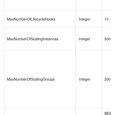
MaxNumberOfLifecycleHooks
Integer
10
MaxNumberOfScalingInstances
Integer
500
MaxNumberOfScalingGroups
Integer
200
BE9B