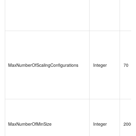
MaxNumberOfScalingConfigurations
Integer
70
MaxNumberOfMinSize
Integer
2000