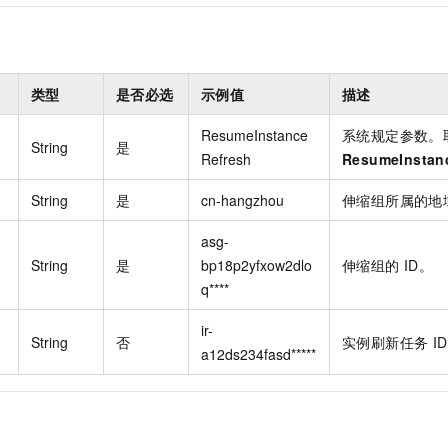
服务生态伙伴
视觉 Coding、空间感知、多模态思考等全面升级
1M上下文，专为长程任务能力而生
云工开物
企业应用
Night Plan 支持 Qwen 3.8-Max
AI 办公
NEW
Red Hat
30+ 款产品免费体验
夜间 5 折，Qwen/Meoo/TokenPlan 客户专享
AI智能应用
科研合作
ERP
堂（旗舰版）
SUSE
智能客服
AI 应用构建
大模型原生
CRM
类型
是否必选
示例值
描述
2个月
自动承接线索
建站小程序
Qoder
大模型服务平台百炼-应用模版
OA 办公系统
HOT
NEW
ResumeInstance
系统规定参数。
String
是
面向真实软件
个人版上线、团队版降价；千问3.8-Max首发发尝鲜
丰富多元化的应用模版和解决方案
Refresh
ResumeInstan
力提升
财税管理
模板建站
万有无界
大模型服务平台百炼-智能体
String
是
cn-hangzhou
伸缩组所属的地
400电话
定制建站
的模型效果
灵活可视化地构建企业级 Agent
方案
广告营销
模板小程序
asg-
秒悟
人工智能平台 PAI
String
是
bp18p2yfxow2dlo
伸缩组的
ID。
定制小程序
云端极速 AI 
新一代 AI 视频生成模型，深度适配广告营销等场景
AI Native 的算法工程平台，一站式完成建模、训练、推理服务部署
q****
APP 开发
ir-
String
否
实例刷新任务
I
建站系统
a12ds234fasd*****
AI 应用
10分钟微调：让0.6B模型媲美235B模型
多模态数据信
依托云原生高可用架构,实现Dify私有化部署
用1%尺寸在特定领域达到大模型90%以上效果