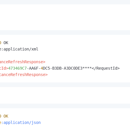
0
e:application/xml

anceRefreshResponse>
tId>
473469C7
-AA6F-
4
tanceRefreshResponse>
0
OK
e
:application/json