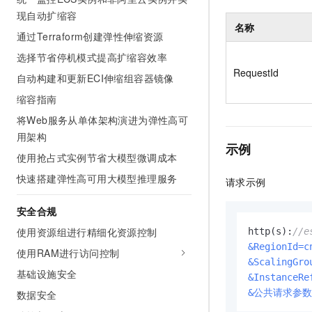
10 分钟在聊天系统中增加
专有云
现自动扩缩容
名称
通过Terraform创建弹性伸缩资源
选择节省停机模式提高扩缩容效率
RequestId
自动构建和更新ECI伸缩组容器镜像
缩容指南
将Web服务从单体架构演进为弹性高可
用架构
示例
使用抢占式实例节省大模型微调成本
快速搭建弹性高可用大模型推理服务
请求示例
安全合规
使用资源组进行精细化资源控制
http(s):
//e
&RegionId=c
使用RAM进行访问控制
&ScalingGro
基础设施安全
&InstanceRe
&公共请求参数
数据安全