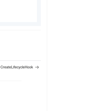
：
CreateLifecycleHook