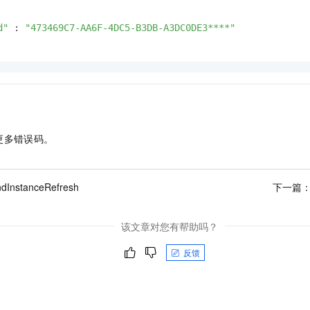
d"
 : 
"473469C7-AA6F-4DC5-B3DB-A3DC0DE3****"
更多错误码。
dInstanceRefresh
下一篇
该文章对您有帮助吗？
反馈