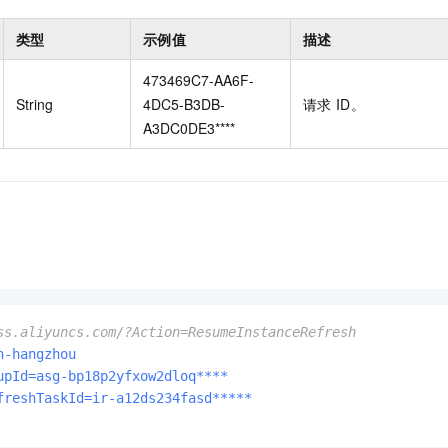
一个 AI 助手
即刻拥有 DeepSeek-R1 满血版
超强辅助，Bol
在企业官网、通讯软件中为客户提供 AI 客服
多种方案随心选，轻松解锁专属 DeepSeek
类型
示例值
描述
473469C7-AA6F-
String
4DC5-B3DB-
请求
ID。
A3DC0DE3****
ss.aliyuncs.com/?Action=ResumeInstanceRefresh
n-hangzhou
upId=asg-bp18p2yfxow2dloq****
freshTaskId=ir-a12ds234fasd*****