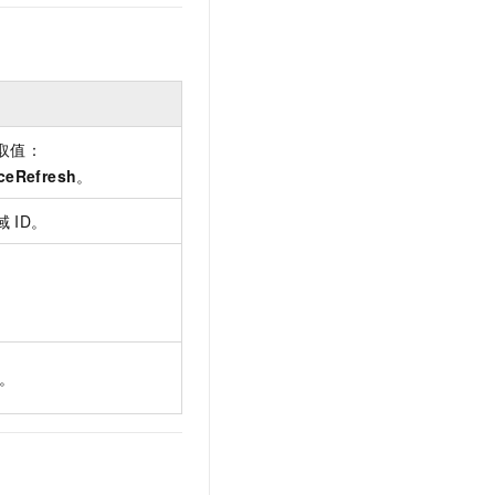
文戏情感细腻自然，动作戏激烈拳拳到肉，实现更强表演能力
支持中英文自由切换，具备更强的噪声鲁棒性
云聚AI 严选权益
SSL 证书
，一键激活高效办公新体验
精选AI产品，从模型到应用全链提效
堡垒机
AI 用量加速计划
应用
防火墙
、识别商机，让客服更高效、服务更出色。
新老同享，达量后返
千问办公
主机安全
NEW
取值：
的智能体编程平台
一站式AI生产力平台
ceRefresh
。
AI 应用及服务市场
伶鹊
域
ID。
企业级人与Agent协作平台，接入和调度多个数字员工
智能客服平台，对话机器人、对话分析、智能外呼
AI 应用
大模型服务平台百炼 - 全妙
大模型
应用创作平台
多模态内容创作工具，已接入 DeepSeek
自然语言处理
数据标注
D。
机器学习
息提取
与 AI 智能体进行实时音视频通话
从文本、图片、视频中提取结构化的属性信息
构建支持视频理解的 AI 音视频实时通话应用