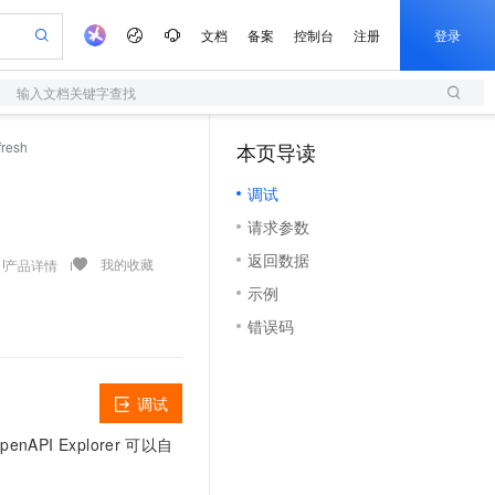
文档
备案
控制台
注册
登录
输入文档关键字查找
验
作计划
器
AI 活动
专业服务
服务伙伴合作计划
开发者社区
加入我们
服务平台百炼
阿里云 OPC 创新助力计划
resh
本页导读
（1）
一站式生成采购清单，支持单品或批量购买
S
可编辑精美 PPT 文稿
S产品伙伴计划（繁花）
峰会
造的大模型服务与应用开发平台
轻量应用服务器
Agency Agents：拥有专属领域专家
AI 生产力先锋
Al MaaS 服务伙伴赋能合作
域名
博文
Careers
至高可申请百万元
调试
性可伸缩的云计算服务
 轻松生成专业的 PPT
开启高性价比 AI 编程新体验
先锋实践拓展 AI 生产力的边界
快速构建应用程序和网站，即刻迈出上云第一步
多领域专家智能体,一键组建 AI 虚拟交付团队
Token 补贴，五大权
计划
海大会
伙伴信用分合作计划
商标
问答
社会招聘
请求参数
益加速 OPC 成功
S
帕鲁游戏服务器
数字证书管理服务（原SSL证书）
HappyHorse 打造一站式影视创作平台
飞天发布时刻
HOT
划
备案
电子书
校园招聘
返回数据
联机服务器，轻松开启游戏
视频创作，一键激活电商全链路生产力
全托管，含MySQL、PostgreSQL、SQL Server、MariaDB多引擎
实现全站HTTPS，呈现可信的WEB访问
所见，即是所愿
可视化编排打通从文字构思到成片全链路闭环
我的收藏
产品详情
更多支持
划
公司注册
镜像站
示例
视频生成
语音识别与合成
 智能体与工作流应用
短信服务
漫剧工坊：一站式动画创作平台
AI 实训营
合作伙伴培训与认证
错误码
划
上云迁移
的智能体编程平台
站生成，高效打造优质广告素材
通过阿里云百炼高效搭建AI应用,助力高效开发
快速生产连贯的高质量长漫剧
从基础到进阶，Agent 创客手把手教你
国内短信简单易用，安全可靠，秒级触达，全球覆盖200+国家和地区。
e-1.1-T2V
Qwen3-TTS-Flash
lScope
我要反馈
查询合作伙伴
畅细腻的高质量视频
离线语音合成大模型，多语言方言自适应，低延迟高稳定
n Alibaba Cloud ISV 合作
代维服务
olarDB
建企业门户网站
大数据开发治理平台 DataWorks
10 分钟搭建微信、支付宝小程序
创新加速
ope
登录合作伙伴管理后台
我要建议
站，无忧落地极速上线
以可视化方式快速构建移动和 PC 门户网站
100%兼容MySQL、PostgreSQL，兼容Oracle，支持集中和分布式
高效部署网站，快速应用到小程序
Data Agent 驱动的一站式 Data+AI 开发治理平台
调试
e-1.1-I2V
Cosyvoice-V3-Flash
安全
畅自然，细节丰富
高表现力语音合成大模型，语音克隆听感自然
我要投诉
上云场景组合购
I Explorer
可以自
伴
边界网络安全防护产品
漫剧创作，剧本、分镜、视频高效生成
覆盖90%+业务场景，专享组合折扣价
2V
VPN
Fun-ASR