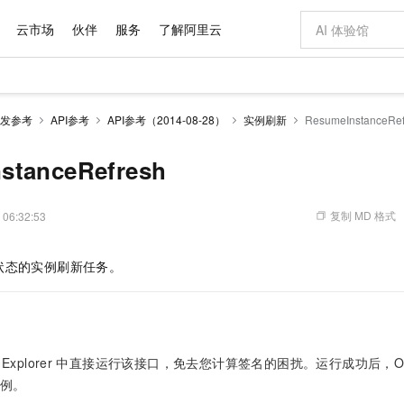
云市场
伙伴
服务
了解阿里云
AI 特惠
数据与 API
成为产品伙伴
企业增值服务
最佳实践
价格计算器
AI 场景体
基础软件
产品伙伴合
阿里云认证
市场活动
配置报价
大模型
发参考
API参考
API参考（2014-08-28）
实例刷新
ResumeInstanceRef
自助选配和估算价格
步到位
域名与网站
智启 AI 普惠权益
产品生态集成认证中心
企业支持计划
云上春晚
Qwen Audio：打造专属 AI 语音助手
千问官方 MaaS 平台，为开发者和 Agent 而生，新用户赠送 1 亿 + tokens 额度
云服务器 EC
一句话生成原生
AI Coding
阿里云Maa
2026 阿里云
为企业打
数据集
Windows
大模型认证
模型
NEW
NEW
格式还原
值低价云产品抢先购
提供智能易用的域名与建站服务
至高享 1亿+免费 tokens，加速 Al 应用落地
Qwen-Audio-3.0-Realtime 端到端实时语音角色扮演
安全可靠、弹
输入一句话想法,
智能编程，一键
stanceRefresh
产品生态伙伴
专家技术服务
云上奥运之旅
弹性计算合作
阿里云中企出
手机三要素
宝塔 Linux
全部认证
价格优势
开源旗舰模型
对象存储 OSS
即刻拥有 DeepSeek-V4-Pro
阿里云 OPC 创新助力计划
云数据库 RD
一键部署幻兽
AI 电商营销
产品生态伙伴工作台
企业增值服务台
云栖战略参考
云存储合作计
云栖大会
身份实名认证
CentOS
训练营
推动算力普惠，释放技术红利
的大模型服务
最高返9万
真正可用的 1M 上下文,一次完成代码全链路开发
轻松解锁专属 DeepSeek-V4-Pro
至高百万元 Token 补贴，加速一人公司成长
稳定、安全、高性价比、高性能的云存储服务
一键购买专属
从图文生成到
复制 MD 格式
 06:32:53
云上的中国
数据库合作计
活动全景
短信
Docker
图片和
自进化智能体
人工智能平台 PAI
5 分钟轻松部署专属 QwenPaw
Token Plan 模型订阅计划
Qoder
高效搭建 AI
AI 广告创作
企业成长
大模型
NEW
HOT
信息公告
状态的实例刷新任务。
看见新力量
云网络合作计
OCR 文字识别
JAVA
级电脑
越聪明
证享300元代金券
一站式AI开发、训练和推理服务
Qwen3.8-Max 首发尝鲜，限时加量 10 倍，夜间低至2折
从聊天伙伴进化为能主动干活的本地数字员工
面向真实软件
图文、视频一
Kimi-K3
HappyHors
NEW
魔搭 Mode
loud
服务实践
官网公告
Kimi 最新旗舰模型，长程编程与推理利器
让文字生成流
金融模力时刻
Salesforce O
版
发票查验
全能环境
Qoder CN
Claude Code + GStack 打造工程团队
千问办公，限时限量积分加倍
云原生数据库 P
低代码高效构
AI 建站
NEW
作计划
计划
创新中心
魔搭 ModelSc
健康状态
让AI从“聊天伙伴”进化为能干活的“数字员工”
覆盖公网/内网、递归/权威、移动APP等全场景解析服务
安装技能 GStack，拥有专属 AI 工程团队
你的AI工作搭子，覆盖日常办公高频场景
基于千问大模型等，支持代码智能生成、研发智能问答
0 代码专业建
客户案例
天气预报查询
操作系统
Deepseek-v4-pro
HappyHors
态合作计划
态智能体模型
旗舰 MoE 大模型，百万上下文与顶尖推理能力
图生视频，流
Compute
同享
容器服务 Kubernetes 版 ACK
万小智 AI 建站低至 15元/月
云防火墙
AI 短剧/漫剧
Explorer
中直接运行该接口，免去您计算签名的困扰。运行成功后，OpenAP
快递物流查询
WordPress
成为服务伙
高校合作
式云数据仓库
点，立即开启云上创新
提供一站式管理容器应用的 K8s 服务
送.CN域名，送备案服务码
云原生的云上
AI助力短剧
例。
GLM-5.2
Wan2.7-T
Ubuntu