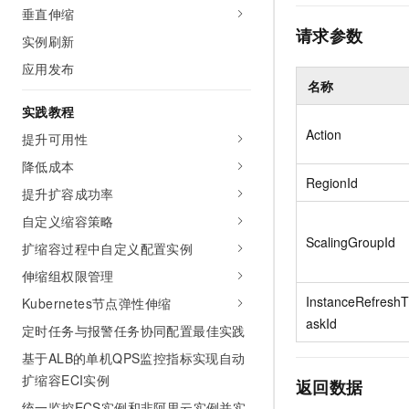
垂直伸缩
AI 产品 免费试用
网络
安全
云开发大赛
Tableau 订阅
请求参数
1亿+ 大模型 tokens 和 
实例刷新
可观测
入门学习赛
中间件
AI空中课堂在线直播课
应用发布
140+云产品 免费试用
大模型服务
名称
上云与迁云
产品新客免费试用，最长1
数据库
生态解决方案
实践教程
千问AI平台-Token Plan
企业出海
大模型ACA认证体验
大数据计算
Action
提升可用性
助力企业全员 AI 认知与能
行业生态解决方案
政企业务
降低成本
媒体服务
千问AI平台-模型体验
RegionId
开发者生态解决方案
提升扩容成功率
在线体验全尺寸、多种模态
企业服务与云通信
AI 开发和 AI 应用解决
自定义缩容策略
Happy 系列大模型
ScalingGroupId
域名与网站
扩缩容过程中自定义配置实例
伸缩组权限管理
终端用户计算
InstanceRefreshT
Kubernetes节点弹性伸缩
Serverless
大模型解决方案
askId
定时任务与报警任务协同配置最佳实践
开发工具
基于ALB的单机QPS监控指标实现自动
快速部署 Dify，高效搭建 
扩缩容ECI实例
返回数据
迁移与运维管理
统一监控ECS实例和非阿里云实例并实