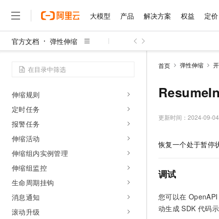
根据业务负载自动扩缩容ECS实例
大模型
产品
解决方案
权益
定价
操作指南
官方文档
弹性伸缩
常用操作导航
大模型
产品
解决方案
权益
定价
云市场
伙伴
服务
了解阿里云
精选产品
精选解决方案
普惠上云
产品定价
精选商城
成为销售伙伴
售前咨询
为什么选择阿里云
千问AI平台
伸缩组
弹性伸缩
开
首页
了解云产品的定价详情
大模型服务平台百炼
睿译宝，AI翻译排版一
普惠上云 官方力荐
分销伙伴
在线服务
网站建设
什么是云计算
大
实例配置来源
大模型服务与应用平台
上传文档即自动完成翻译和
云服务器38元/年起，超
ResumeIn
咨询伙伴
多端小程序
技术领先
伸缩规则
云上成本管理
售后服务
千问大模型
GLM-5.2：长任务时代
官方推荐返现计划
大模型
大模型
定时任务
精选产品
精选解决方案
Salesforce 国际版订阅
稳定可靠
管理和优化成本
多元化、高性能、安全可靠
推荐新用户得奖励，单订单
更新时间：
2024-09-04
销售伙伴合作计划
自助服务
报警任务
友盟天域
安全合规
人工智能与机器学习
AI
文本生成
无影云电脑
Hermes Agent，打造
云工开物
伸缩活动
无影生态合作计划
在线服务
恢复一个处于暂停
观测云
分析师报告
随时随地安全接入的云上超
自主进化，持久记忆，越用
高校专属算力普惠，学生认
计算
互联网应用开发
Qwen3.8-Max
HOT
伸缩组内实例管理
Salesforce On Alibaba C
工单服务
智能体时代全能旗舰模型
Tuya 物联网平台阿里云
研究报告与白皮书
云解析DNS
快速拥有专属 OpenClaw
伸缩组监控
Consulting Partner 合
大数据
容器
调试
免费试用
短信专区
蓝凌 OA
Qwen3.7-Plus
生命周期挂钩
AI 大模型销售与服务生
现代化应用
存储
天池大赛
能看、能想、能动手的多模
云原生大数据计算服务 Max
解决方案免费试用 新老
您可以在
OpenAPI 
消息通知
电子合同
面向分析的企业级SaaS模
最高领取价值200元试用
安全
动生成
SDK
代码示
网络与CDN
滚动升级
AI 算法大赛
Qwen3-VL-Plus
畅捷通