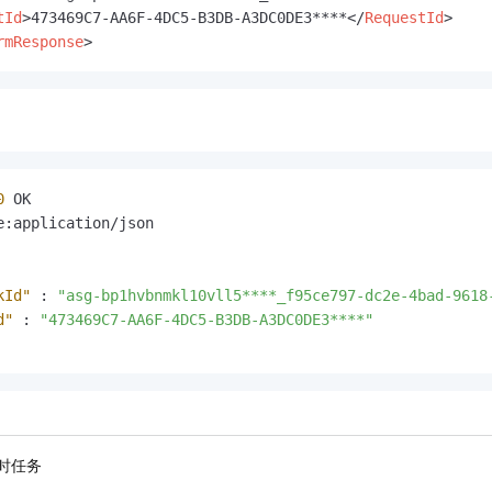
tId
>
473469C7-AA6F-4DC5-B3DB-A3DC0DE3****
</
RequestId
>
rmResponse
>
0
 OK

e
:
application/json

kId"
:
"asg-bp1hvbnmkl10vll5****_f95ce797-dc2e-4bad-9618
d"
:
"473469C7-AA6F-4DC5-B3DB-A3DC0DE3****"
时任务