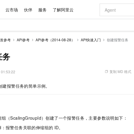
云市场
伙伴
服务
了解阿里云
AI 特惠
数据与 API
成为产品伙伴
企业增值服务
最佳实践
价格计算器
AI 场景体
基础软件
产品伙伴合
阿里云认证
市场活动
配置报价
大模型
发参考
API参考
API参考（2014-08-28）
API快速入门
创建报警任务
自助选配和估算价格
新方式
域名与网站
睿译宝，AI翻译排版一步到位
智启 AI 普惠权益
产品生态集成认证中心
企业支持计划
云上春晚
千问官方 MaaS 平台，为开发者和 Agent 而生，新用户赠送 1 亿 + tokens 额度
云服务器 EC
Qwen Aud
AI Coding
阿里云Maa
2026 阿里云
为企业打
数据集
Windows
大模型认证
模型
NEW
NEW
交付可用成果
值低价云产品抢先购
提供智能易用的域名与建站服务
上传文档即自动完成翻译和格式还原
至高享 1亿+免费 tokens，加速 Al 应用落地
安全可靠、弹
智能编程，一键
任务
产品生态伙伴
专家技术服务
云上奥运之旅
弹性计算合作
阿里云中企出
手机三要素
宝塔 Linux
全部认证
价格优势
有专属领域专家
对象存储 OSS
GLM-5.2：长任务时代开源旗舰模型
阿里云 OPC 创新助力计划
云数据库 RD
即刻拥有 DeepS
AI 电商营销
产品生态伙伴工作台
企业增值服务台
云栖战略参考
云存储合作计
云栖大会
身份实名认证
CentOS
训练营
推动算力普惠，释放技术红利
的大模型服务
最高返9万
多领域专家智能体,一键组建 AI 虚拟交付团队
至高百万元 Token 补贴，加速一人公司成长
稳定、安全、高性价比、高性能的云存储服务
真正可用的 1M 上下文,一次完成代码全链路开发
轻松解锁专属 Dee
从图文生成到
复制 MD 格式
 01:53:22
云上的中国
数据库合作计
活动全景
短信
Docker
图片和
站式影视创作平台
人工智能平台 PAI
Hermes Agent，打造自进化智能体
Token Plan 模型订阅计划
Qoder
5 分钟轻松部署
AI 广告创作
企业成长
大模型
NEW
信息公告
创建报警任务的简单示例。
看见新力量
云网络合作计
OCR 文字识别
JAVA
级电脑
证享300元代金券
可视化编排打通从文字构思到成片全链路闭环
一站式AI开发、训练和推理服务
自主进化，持久记忆，越用越聪明
Qwen3.8-Max 首发尝鲜，限时加量 10 倍，夜间低至2折
面向真实软件
图文、视频一
Kimi-K3
HappyHors
NEW
魔搭 Mode
loud
服务实践
官网公告
Kimi 最新旗舰模型，长程编程与推理利器
让文字生成流
金融模力时刻
Salesforce O
版
发票查验
全能环境
Qoder CN
Claude Code + GStack 打造工程团队
千问办公，限时限量积分加倍
云原生数据库 P
低代码高效构
AI 建站
NEW
作计划
计划
创新中心
魔搭 ModelSc
健康状态
让AI从“聊天伙伴”进化为能干活的“数字员工”
覆盖公网/内网、递归/权威、移动APP等全场景解析服务
安装技能 GStack，拥有专属 AI 工程团队
你的AI工作搭子，覆盖日常办公高频场景
基于千问大模型等，支持代码智能生成、研发智能问答
0 代码专业建
客户案例
天气预报查询
操作系统
Deepseek-v4-pro
HappyHors
态合作计划
（ScalingGroupId）创建了一个报警任务，主要参数说明如下：
态智能体模型
旗舰 MoE 大模型，百万上下文与顶尖推理能力
图生视频，流
Compute
同享
容器服务 Kubernetes 版 ACK
万小智 AI 建站低至 15元/月
云防火墙
AI 短剧/漫剧
快递物流查询
WordPress
成为服务伙
高校合作
式云数据仓库
点，立即开启云上创新
提供一站式管理容器应用的 K8s 服务
送.CN域名，送备案服务码
云原生的云上
AI助力短剧
oupId：报警任务关联的伸缩组的
ID。
GLM-5.2
Wan2.7-T
Ubuntu