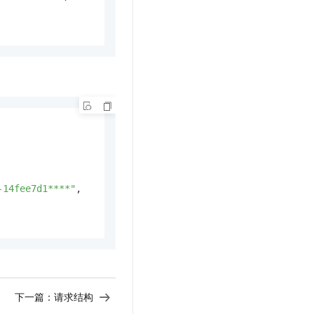
-14fee7d1****"
,
下一篇：
请求结构