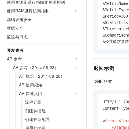
使用资源组进行精细化资源控制
10 分钟在聊天系统中增加
&MetricName
专有云
&MetricType=
使用RAM进行访问控制
&Period=300

基础设施安全
&Statistics=
数据安全
&Threshold=8
&ComparisonO
监控与日志
&公共请求参数
开发参考
API参考
返回示例
API参考（2014-08-28）
API概览（2014-08-28）
格式
XML
API使用须知
API快速入门
流程介绍
HTTP/1.1 200
Content-Typ
创建伸缩组
创建伸缩配置
<
CreateAlar
启用伸缩组
<
AlarmT