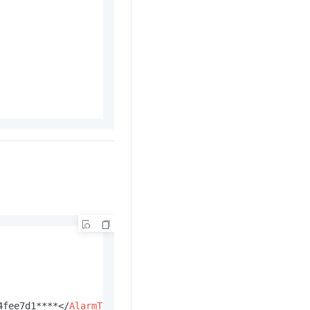
t.diy 一步搞定创意建站
构建大模型应用的安全防护体系
通过自然语言交互简化开发流程,全栈开发支持
通过阿里云安全产品对 AI 应用进行安全防护
4fee7d1****
</
AlarmTaskId
>