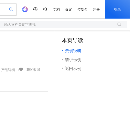
文档
备案
控制台
注册
登录
输入文档关键字查找
验
作计划
器
AI 活动
专业服务
服务伙伴合作计划
开发者社区
加入我们
服务平台百炼
阿里云 OPC 创新助力计划
本页导读
（1）
一站式生成采购清单，支持单品或批量购买
S
io：打造专属 AI 语音助手
S产品伙伴计划（繁花）
峰会
造的大模型服务与应用开发平台
轻量应用服务器
一句话生成原生可编辑精美 PPT 文稿
AI 生产力先锋
Al MaaS 服务伙伴赋能合作
域名
博文
Careers
至高可申请百万元
示例说明
性可伸缩的云计算服务
开启高性价比 AI 编程新体验
Qwen-Audio-3.0-Realtime 端到端实时语音角色扮演
输入一句话想法, 轻松生成专业的 PPT
先锋实践拓展 AI 生产力的边界
快速构建应用程序和网站，即刻迈出上云第一步
Token 补贴，五大权
计划
海大会
伙伴信用分合作计划
商标
问答
社会招聘
请求示例
益加速 OPC 成功
S
eek-V4-Pro
数字证书管理服务（原SSL证书）
一键部署幻兽帕鲁游戏服务器
飞天发布时刻
HOT
划
备案
电子书
校园招聘
返回示例
pSeek-V4-Pro
视频创作，一键激活电商全链路生产力
全托管，含MySQL、PostgreSQL、SQL Server、MariaDB多引擎
实现全站HTTPS，呈现可信的WEB访问
一键购买专属联机服务器，轻松开启游戏
所见，即是所愿
我的收藏
产品详情
更多支持
划
公司注册
镜像站
视频生成
语音识别与合成
专属 QwenPaw
短信服务
漫剧工坊：一站式动画创作平台
AI 实训营
HOT
合作伙伴培训与认证
划
上云迁移
的智能体编程平台
站生成，高效打造优质广告素材
从聊天伙伴进化为能主动干活的本地数字员工
快速生产连贯的高质量长漫剧
从基础到进阶，Agent 创客手把手教你
国内短信简单易用，安全可靠，秒级触达，全球覆盖200+国家和地区。
e-1.1-T2V
Qwen3-TTS-Flash
lScope
我要反馈
查询合作伙伴
畅细腻的高质量视频
离线语音合成大模型，多语言方言自适应，低延迟高稳定
n Alibaba Cloud ISV 合作
代维服务
olarDB
建企业门户网站
大数据开发治理平台 DataWorks
10 分钟搭建微信、支付宝小程序
创新加速
ope
登录合作伙伴管理后台
我要建议
站，无忧落地极速上线
以可视化方式快速构建移动和 PC 门户网站
100%兼容MySQL、PostgreSQL，兼容Oracle，支持集中和分布式
高效部署网站，快速应用到小程序
Data Agent 驱动的一站式 Data+AI 开发治理平台
e-1.1-I2V
Cosyvoice-V3-Flash
安全
畅自然，细节丰富
高表现力语音合成大模型，语音克隆听感自然
我要投诉
上云场景组合购
伴
边界网络安全防护产品
漫剧创作，剧本、分镜、视频高效生成
覆盖90%+业务场景，专享组合折扣价
2V
VPN
Fun-ASR