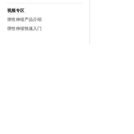
视频专区
弹性伸缩产品介绍
弹性伸缩快速入门
为什么选择阿里云
大模型
产品和定
什么是云计算
千问大模型
全部产品
全球基础设施
大模型服务
免费试用
技术领先
AI应用构建
产品动态
稳定可靠
产品定价