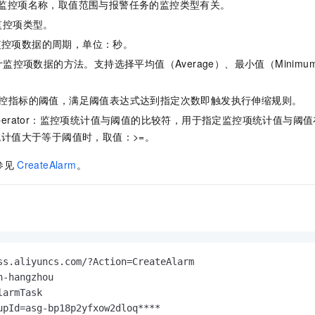
服务生态伙伴
ame：监控项名称，取值范围与报警任务的监控类型有关。
视觉 Coding、空间感知、多模态思考等全面升级
1M上下文，专为长程任务能力而生
云工开物
企业应用
Night Plan 支持 Qwen 3.8-Max
AI 办公
NEW
Red Hat
e：监控项类型。
30+ 款产品免费体验
夜间 5 折，Qwen/Meoo/TokenPlan 客户专享
AI智能应用
科研合作
ERP
统计监控项数据的周期，单位：秒。
堂（旗舰版）
SUSE
智能客服
AI 应用构建
大模型原生
cs：统计监控项数据的方法。支持选择平均值（Average）、最小值（Minim
CRM
2个月
自动承接线索
。
建站小程序
Qoder
大模型服务平台百炼-应用模版
OA 办公系统
HOT
NEW
ld：监控指标的阈值，满足阈值表达式达到指定次数即触发执行伸缩规则。
面向真实软件
个人版上线、团队版降价；千问3.8-Max首发发尝鲜
丰富多元化的应用模版和解决方案
力提升
财税管理
模板建站
onOperator：监控项统计值与阈值的比较符，用于指定监控项统计值与
万有无界
大模型服务平台百炼-智能体
计值大于等于阈值时，取值：>=。
400电话
定制建站
的模型效果
灵活可视化地构建企业级 Agent
参见
CreateAlarm
。
方案
广告营销
模板小程序
秒悟
人工智能平台 PAI
定制小程序
云端极速 AI 
新一代 AI 视频生成模型，深度适配广告营销等场景
AI Native 的算法工程平台，一站式完成建模、训练、推理服务部署
APP 开发
建站系统
ss.aliyuncs.com/?Action=CreateAlarm

-hangzhou

AI 应用
10分钟微调：让0.6B模型媲美235B模型
多模态数据信
armTask

依托云原生高可用架构,实现Dify私有化部署
用1%尺寸在特定领域达到大模型90%以上效果
upId=asg-bp18p2yfxow2dloq****
