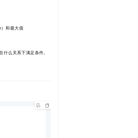
文戏情感细腻自然，动作戏激烈拳拳到肉，实现更强表演能力
支持中英文自由切换，具备更强的噪声鲁棒性
云聚AI 严选权益
SSL 证书
，一键激活高效办公新体验
精选AI产品，从模型到应用全链提效
堡垒机
AI 用量加速计划
应用
um）和最大值
防火墙
、识别商机，让客服更高效、服务更出色。
新老同享，达量后返
千问办公
主机安全
NEW
的智能体编程平台
一站式AI生产力平台
阈值在什么关系下满足条件。
AI 应用及服务市场
伶鹊
企业级人与Agent协作平台，接入和调度多个数字员工
智能客服平台，对话机器人、对话分析、智能外呼
AI 应用
大模型服务平台百炼 - 全妙
大模型
应用创作平台
多模态内容创作工具，已接入 DeepSeek
自然语言处理
数据标注
机器学习
息提取
与 AI 智能体进行实时音视频通话
从文本、图片、视频中提取结构化的属性信息
构建支持视频理解的 AI 音视频实时通话应用