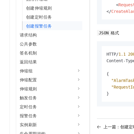
<
Reques
创建伸缩规则
</
CreateAla
创建定时任务
创建报警任务
格式
JSON
请求结构
公共参数
签名机制
HTTP/
1.1
20
Content-Typ
返回结果
伸缩组
{
伸缩配置
"AlarmTas
"RequestI
伸缩规则
}
触发任务
定时任务
报警任务
实例刷新
上一篇：
创建定
生命周期挂钩