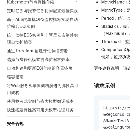
Kubernetes节点弹性伸缩
MetricN
AI 产品 免费试用
网络
安全
云开发大赛
Tableau 订阅
MetricTyp
定时任务与报警任务协同配置最佳实践
1亿+ 大模型 tokens 和 
可观测
入门学习赛
Period：
中间件
基于ALB的单机QPS监控指标实现自动
AI空中课堂在线直播课
140+云产品 免费试用
大模型服务
扩缩容ECI实例
Statisti
上云与迁云
产品新客免费试用，最长1
数据库
（Maximum）
统一监控ECS实例和非阿里云实例并实
生态解决方案
千问AI平台-Token Plan
企业出海
大模型ACA认证体验
Thresho
现自动扩缩容
大数据计算
助力企业全员 AI 认知与能
行业生态解决方案
Comparis
通过Terraform创建弹性伸缩资源
政企业务
媒体服务
千问AI平台-模型体验
例如，监控项统
开发者生态解决方案
选择节省停机模式提高扩缩容效率
在线体验全尺寸、多种模态
企业服务与云通信
自动构建和更新ECI伸缩组容器镜像
更多参数说明，请
AI 开发和 AI 应用解决
Happy 系列大模型
缩容指南
域名与网站
请求示例
将Web服务从单体架构演进为弹性高可
终端用户计算
用架构
Serverless
使用抢占式实例节省大模型微调成本
大模型解决方案
http(s)://e
快速搭建弹性高可用大模型推理服务
开发工具
&RegionId=cn
快速部署 Dify，高效搭建 
&Name=TestAl
安全合规
迁移与运维管理
&ScalingGro