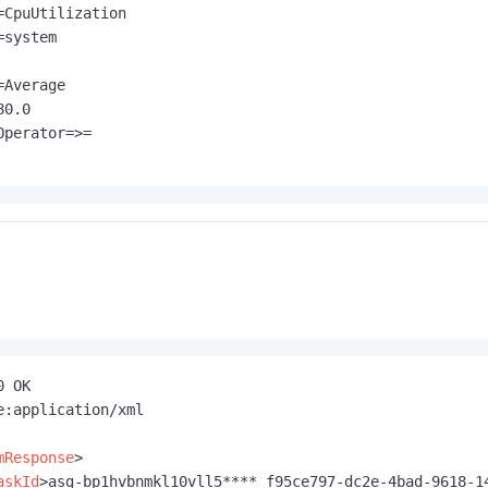
一个 AI 助手
即刻拥有 DeepSeek-R1 满血版
超强辅助，Bol
=CpuUtilization

在企业官网、通讯软件中为客户提供 AI 客服
多种方案随心选，轻松解锁专属 DeepSeek
system

Average

0.0

perator=>=

 OK

e:application/xml

mResponse
>
askId
>
asg-bp1hvbnmkl10vll5****_f95ce797-dc2e-4bad-9618-1