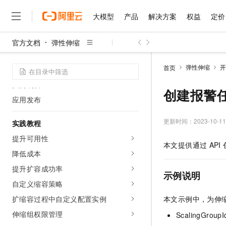
伸缩组监控
大模型
产品
解决方案
权益
定价
生命周期挂钩
消息通知
官方文档
弹性伸缩
大模型
产品
解决方案
权益
定价
云市场
伙伴
服务
了解阿里云
滚动升级
精选产品
精选解决方案
普惠上云
产品定价
精选商城
成为销售伙伴
售前咨询
为什么选择阿里云
千问AI平台
弹性伸缩
开
首页
垂直伸缩
了解云产品的定价详情
大模型服务平台百炼
千问办公，解锁你的工作
普惠上云 官方力荐
分销伙伴
在线服务
网站建设
什么是云计算
大
实例刷新
大模型服务与应用平台
企业级Agent产品，直接
云服务器38元/年起，超
创建报警
咨询伙伴
多端小程序
技术领先
应用发布
云上成本管理
售后服务
千问大模型
Agency Agents：拥
官方推荐返现计划
大模型
大模型
精选产品
精选解决方案
Salesforce 国际版订阅
稳定可靠
管理和优化成本
多元化、高性能、安全可靠
推荐新用户得奖励，单订单
更新时间：
2023-10-11
实践教程
销售伙伴合作计划
自助服务
友盟天域
安全合规
人工智能与机器学习
AI
文本生成
提升可用性
无影云电脑
HappyHorse 打造一
云工开物
本文提供通过
API
无影生态合作计划
在线服务
观测云
分析师报告
随时随地安全接入的云上超
高校专属算力普惠，学生认
降低成本
计算
互联网应用开发
Qwen3.8-Max
HOT
Salesforce On Alibaba C
工单服务
智能体时代全能旗舰模型
提升扩容成功率
Tuya 物联网平台阿里云
研究报告与白皮书
云解析DNS
快速拥有专属 OpenClaw
Consulting Partner 合
示例说明
大数据
容器
免费试用
短信专区
自定义缩容策略
蓝凌 OA
Qwen3.7-Plus
AI 大模型销售与服务生
现代化应用
存储
天池大赛
扩缩容过程中自定义配置实例
本文示例中，为伸缩组
能看、能想、能动手的多模
云原生大数据计算服务 Max
解决方案免费试用 新老
电子合同
伸缩组权限管理
面向分析的企业级SaaS模
最高领取价值200元试用
安全
ScalingGr
网络与CDN
AI 算法大赛
Qwen3-VL-Plus
畅捷通