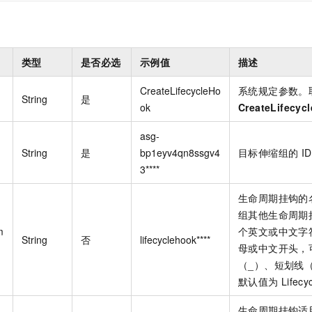
一个 AI 助手
即刻拥有 DeepSeek-R1 满血版
超强辅助，Bol
在企业官网、通讯软件中为客户提供 AI 客服
多种方案随心选，轻松解锁专属 DeepSeek
类型
是否必选
示例值
描述
CreateLifecycleHo
系统规定参数。
String
是
ok
CreateLifecyc
asg-
String
是
bp1eyv4qn8ssgv4
目标伸缩组的
I
3****
生命周期挂钩的
组其他生命周期
m
个英文或中文字
String
否
lifecyclehook****
母或中文开头，
（_）、短划线（
默认值为
Lifecy
生命周期挂钩适