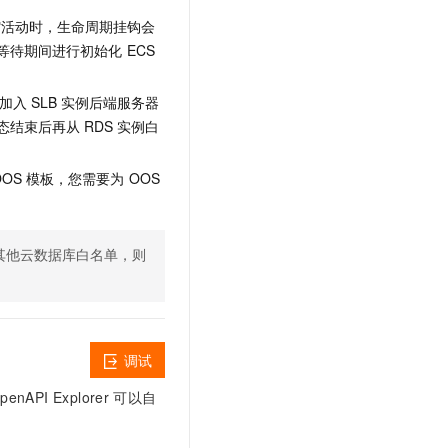
文戏情感细腻自然，动作戏激烈拳拳到肉，实现更强表演能力
支持中英文自由切换，具备更强的噪声鲁棒性
云聚AI 严选权益
SSL 证书
缩活动时，生命周期挂钩会
，一键激活高效办公新体验
精选AI产品，从模型到应用全链提效
等待期间进行初始化
ECS
堡垒机
AI 用量加速计划
应用
防火墙
、识别商机，让客服更高效、服务更出色。
新老同享，达量后返
加入
SLB
实例后端服务器
态结束后再从
RDS
实例白
千问办公
主机安全
NEW
的智能体编程平台
一站式AI生产力平台
OOS
模板，您需要为
OOS
AI 应用及服务市场
伶鹊
企业级人与Agent协作平台，接入和调度多个数字员工
智能客服平台，对话机器人、对话分析、智能外呼
AI 应用
大模型服务平台百炼 - 全妙
的其他云数据库白名单，则
大模型
应用创作平台
多模态内容创作工具，已接入 DeepSeek
自然语言处理
数据标注
调试
机器学习
息提取
与 AI 智能体进行实时音视频通话
I Explorer
可以自
从文本、图片、视频中提取结构化的属性信息
构建支持视频理解的 AI 音视频实时通话应用