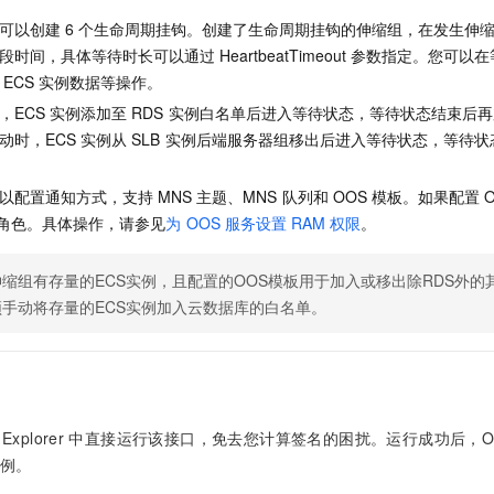
服务生态伙伴
视觉 Coding、空间感知、多模态思考等全面升级
1M上下文，专为长程任务能力而生
云工开物
企业应用
Night Plan 支持 Qwen 3.8-Max
AI 办公
NEW
可以创建
6
个生命周期挂钩。创建了生命周期挂钩的伸缩组，在发生伸
Red Hat
30+ 款产品免费体验
夜间 5 折，Qwen/Meoo/TokenPlan 客户专享
AI智能应用
科研合作
段时间，具体等待时长可以通过
HeartbeatTimeout
参数指定。您可以在
ERP
堂（旗舰版）
SUSE
ECS
实例数据等操作。
智能客服
AI 应用构建
大模型原生
CRM
2个月
自动承接线索
，ECS
实例添加至
RDS
实例白名单后进入等待状态，等待状态结束后再
建站小程序
动时，ECS
实例从
SLB
实例后端服务器组移出后进入等待状态，等待状
Qoder
大模型服务平台百炼-应用模版
OA 办公系统
HOT
NEW
面向真实软件
个人版上线、团队版降价；千问3.8-Max首发发尝鲜
丰富多元化的应用模版和解决方案
力提升
财税管理
模板建站
以配置通知方式，支持
MNS
主题、MNS
队列和
OOS
模板。如果配置
万有无界
大模型服务平台百炼-智能体
400电话
定制建站
角色。具体操作，请参见
为
OOS
服务设置
RAM
权限
。
的模型效果
灵活可视化地构建企业级 Agent
方案
广告营销
模板小程序
秒悟
人工智能平台 PAI
缩组有存量的ECS实例，且配置的OOS模板用于加入或移出除RDS外
定制小程序
云端极速 AI 
新一代 AI 视频生成模型，深度适配广告营销等场景
AI Native 的算法工程平台，一站式完成建模、训练、推理服务部署
须手动将存量的ECS实例加入云数据库的白名单。
APP 开发
建站系统
AI 应用
10分钟微调：让0.6B模型媲美235B模型
多模态数据信
Explorer
中直接运行该接口，免去您计算签名的困扰。运行成功后，OpenAP
依托云原生高可用架构,实现Dify私有化部署
用1%尺寸在特定领域达到大模型90%以上效果
例。