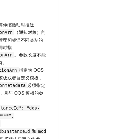
。
停伸缩活动时推送
（通知对象）的
onArn
管理和标记不同类别的
同时指
。参数长度不能
onArn
符。
指定为
OOS
tionArn
模板或者自定义模板，
必须指定
onMetadata
，且与
OOS
模板的参
stanceId": "dds-
****",
:
和
dbInstanceId
mod
S
模板中已定义的参