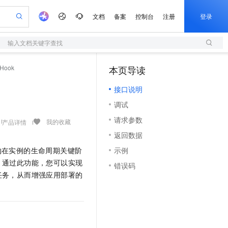
文档
备案
控制台
注册
登录
输入文档关键字查找
验
作计划
器
AI 活动
专业服务
服务伙伴合作计划
开发者社区
加入我们
服务平台百炼
阿里云 OPC 创新助力计划
eHook
本页导读
（1）
一站式生成采购清单，支持单品或批量购买
S
io：打造专属 AI 语音助手
S产品伙伴计划（繁花）
峰会
造的大模型服务与应用开发平台
轻量应用服务器
一句话生成原生可编辑精美 PPT 文稿
AI 生产力先锋
Al MaaS 服务伙伴赋能合作
域名
博文
Careers
至高可申请百万元
接口说明
性可伸缩的云计算服务
开启高性价比 AI 编程新体验
Qwen-Audio-3.0-Realtime 端到端实时语音角色扮演
输入一句话想法, 轻松生成专业的 PPT
先锋实践拓展 AI 生产力的边界
快速构建应用程序和网站，即刻迈出上云第一步
Token 补贴，五大权
计划
海大会
伙伴信用分合作计划
商标
问答
社会招聘
调试
益加速 OPC 成功
S
eek-V4-Pro
数字证书管理服务（原SSL证书）
一键部署幻兽帕鲁游戏服务器
飞天发布时刻
HOT
划
备案
电子书
校园招聘
请求参数
pSeek-V4-Pro
视频创作，一键激活电商全链路生产力
全托管，含MySQL、PostgreSQL、SQL Server、MariaDB多引擎
实现全站HTTPS，呈现可信的WEB访问
一键购买专属联机服务器，轻松开启游戏
所见，即是所愿
我的收藏
产品详情
更多支持
划
公司注册
镜像站
返回数据
视频生成
语音识别与合成
专属 QwenPaw
短信服务
漫剧工坊：一站式动画创作平台
AI 实训营
HOT
合作伙伴培训与认证
些挂钩在实例的生命周期关键阶
示例
划
上云迁移
的智能体编程平台
站生成，高效打造优质广告素材
从聊天伙伴进化为能主动干活的本地数字员工
快速生产连贯的高质量长漫剧
从基础到进阶，Agent 创客手把手教你
国内短信简单易用，安全可靠，秒级触达，全球覆盖200+国家和地区。
e-1.1-T2V
Qwen3-TTS-Flash
lScope
我要反馈
。通过此功能，您可以实现
查询合作伙伴
错误码
畅细腻的高质量视频
离线语音合成大模型，多语言方言自适应，低延迟高稳定
n Alibaba Cloud ISV 合作
代维服务
olarDB
建企业门户网站
大数据开发治理平台 DataWorks
10 分钟搭建微信、支付宝小程序
任务，从而增强应用部署的
创新加速
ope
登录合作伙伴管理后台
我要建议
站，无忧落地极速上线
以可视化方式快速构建移动和 PC 门户网站
100%兼容MySQL、PostgreSQL，兼容Oracle，支持集中和分布式
高效部署网站，快速应用到小程序
Data Agent 驱动的一站式 Data+AI 开发治理平台
e-1.1-I2V
Cosyvoice-V3-Flash
安全
畅自然，细节丰富
高表现力语音合成大模型，语音克隆听感自然
我要投诉
上云场景组合购
伴
边界网络安全防护产品
漫剧创作，剧本、分镜、视频高效生成
覆盖90%+业务场景，专享组合折扣价
2V
VPN
Fun-ASR