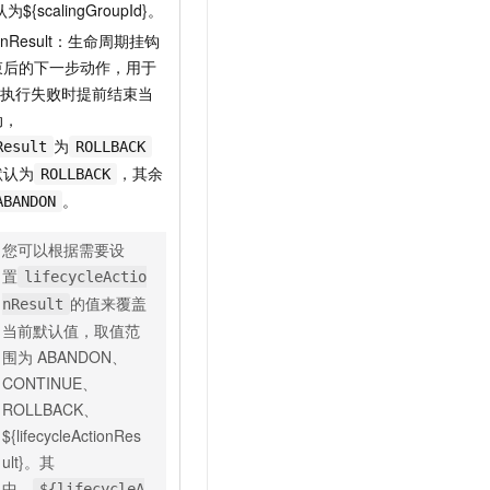
为${scalingGroupId}。
ActionResult：生命周期挂钩
束后的下一步动作，用于
板执行失败时提前结束当
动，
为
Result
ROLLBACK
默认为
，其余
ROLLBACK
。
ABANDON
您可以根据需要设
置
lifecycleActio
的值来覆盖
nResult
当前默认值，取值范
围为
ABANDON、
CONTINUE、
ROLLBACK、
${lifecycleActionRes
ult}。其
中，
${lifecycleA