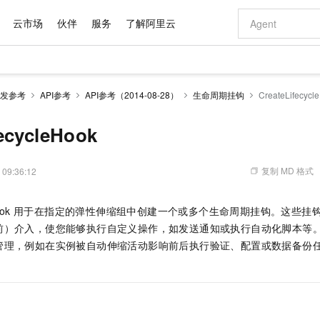
云市场
伙伴
服务
了解阿里云
AI 特惠
数据与 API
成为产品伙伴
企业增值服务
最佳实践
价格计算器
AI 场景体
基础软件
产品伙伴合
阿里云认证
市场活动
配置报价
大模型
发参考
API参考
API参考（2014-08-28）
生命周期挂钩
CreateLifecycl
自助选配和估算价格
新方式
域名与网站
睿译宝，AI翻译排版一步到位
智启 AI 普惠权益
产品生态集成认证中心
企业支持计划
云上春晚
千问官方 MaaS 平台，为开发者和 Agent 而生，新用户赠送 1 亿 + tokens 额度
云服务器 EC
Qwen Aud
AI Coding
阿里云Maa
2026 阿里云
为企业打
数据集
Windows
大模型认证
模型
NEW
NEW
交付可用成果
值低价云产品抢先购
提供智能易用的域名与建站服务
上传文档即自动完成翻译和格式还原
至高享 1亿+免费 tokens，加速 Al 应用落地
安全可靠、弹
智能编程，一键
ecycleHook
产品生态伙伴
专家技术服务
云上奥运之旅
弹性计算合作
阿里云中企出
手机三要素
宝塔 Linux
全部认证
价格优势
有专属领域专家
对象存储 OSS
GLM-5.2：长任务时代开源旗舰模型
阿里云 OPC 创新助力计划
云数据库 RD
即刻拥有 DeepS
AI 电商营销
产品生态伙伴工作台
企业增值服务台
云栖战略参考
云存储合作计
云栖大会
身份实名认证
CentOS
训练营
推动算力普惠，释放技术红利
的大模型服务
最高返9万
多领域专家智能体,一键组建 AI 虚拟交付团队
至高百万元 Token 补贴，加速一人公司成长
稳定、安全、高性价比、高性能的云存储服务
真正可用的 1M 上下文,一次完成代码全链路开发
轻松解锁专属 Dee
从图文生成到
复制 MD 格式
 09:36:12
云上的中国
数据库合作计
活动全景
短信
Docker
图片和
站式影视创作平台
人工智能平台 PAI
Hermes Agent，打造自进化智能体
Token Plan 模型订阅计划
Qoder
5 分钟轻松部署
AI 广告创作
企业成长
大模型
NEW
信息公告
cycleHook 用于在指定的弹性伸缩组中创建一个或多个生命周期挂钩。这
看见新力量
云网络合作计
OCR 文字识别
JAVA
级电脑
证享300元代金券
可视化编排打通从文字构思到成片全链路闭环
一站式AI开发、训练和推理服务
自主进化，持久记忆，越用越聪明
Qwen3.8-Max 首发尝鲜，限时加量 10 倍，夜间低至2折
面向真实软件
图文、视频一
Kimi-K3
HappyHors
NEW
魔搭 Mode
前）介入，使您能够执行自定义操作，如发送通知或执行自动化脚本等
loud
服务实践
官网公告
Kimi 最新旗舰模型，长程编程与推理利器
让文字生成流
金融模力时刻
Salesforce O
版
发票查验
全能环境
Qoder CN
Claude Code + GStack 打造工程团队
千问办公，限时限量积分加倍
云原生数据库 P
低代码高效构
AI 建站
NEW
管理，例如在实例被自动伸缩活动影响前后执行验证、配置或数据备份
作计划
计划
创新中心
魔搭 ModelSc
健康状态
让AI从“聊天伙伴”进化为能干活的“数字员工”
覆盖公网/内网、递归/权威、移动APP等全场景解析服务
安装技能 GStack，拥有专属 AI 工程团队
你的AI工作搭子，覆盖日常办公高频场景
基于千问大模型等，支持代码智能生成、研发智能问答
0 代码专业建
客户案例
天气预报查询
操作系统
Deepseek-v4-pro
HappyHors
态合作计划
态智能体模型
旗舰 MoE 大模型，百万上下文与顶尖推理能力
图生视频，流
Compute
同享
容器服务 Kubernetes 版 ACK
万小智 AI 建站低至 15元/月
云防火墙
AI 短剧/漫剧
快递物流查询
WordPress
成为服务伙
高校合作
式云数据仓库
点，立即开启云上创新
提供一站式管理容器应用的 K8s 服务
送.CN域名，送备案服务码
云原生的云上
AI助力短剧
GLM-5.2
Wan2.7-T
Ubuntu