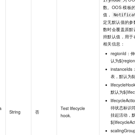
ifyMode
数。OOS
模板
值，
Notifica
定无默认值的参
数时会覆盖原默
持默认值，用于
相关信息：
regionI
认为${region
instanc
表，默认为${in
lifecycle
默认为${lifec
lifecycle
待状态标识
a
Test lifecycle
String
否
挂起活动，
hook.
${lifecycleA
scalingG