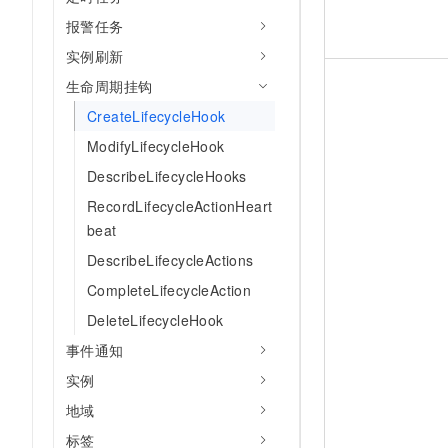
报警任务
实例刷新
生命周期挂钩
CreateLifecycleHook
ModifyLifecycleHook
DescribeLifecycleHooks
RecordLifecycleActionHeart
beat
DescribeLifecycleActions
CompleteLifecycleAction
DeleteLifecycleHook
事件通知
实例
地域
标签