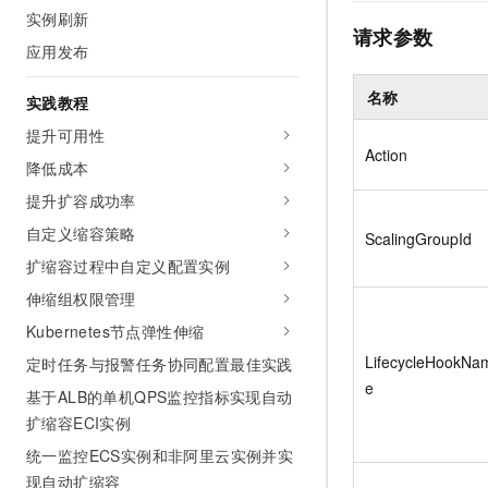
10 分钟在聊天系统中增加
实例刷新
专有云
请求参数
应用发布
名称
实践教程
提升可用性
Action
降低成本
提升扩容成功率
自定义缩容策略
ScalingGroupId
扩缩容过程中自定义配置实例
伸缩组权限管理
Kubernetes节点弹性伸缩
LifecycleHookNa
定时任务与报警任务协同配置最佳实践
e
基于ALB的单机QPS监控指标实现自动
扩缩容ECI实例
统一监控ECS实例和非阿里云实例并实
现自动扩缩容