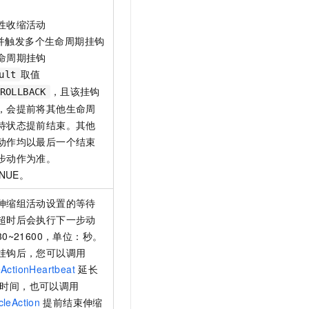
性收缩活动
N）并触发多个生命周期挂钩
命周期挂钩
取值
ult
，且该挂钩
ROLLBACK
，会提前将其他生命周
待状态提前结束。其他
动作均以最后一个结束
步动作为准。
NUE。
伸缩组活动设置的等待
超时后会执行下一步动
0~21600，单位：秒。
挂钩后，您可以调用
eActionHeartbeat
延长
时间，也可以调用
cleAction
提前结束伸缩