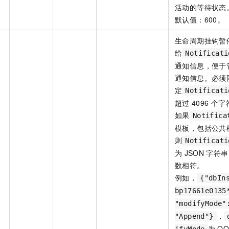
活动的等待状态
默认值：600。
生命周期挂钩暂
给
Notificati
通知信息，便于
通知信息。必须
定
Notificati
超过
4096
个字
如果
Notifica
模板，包括公共
则
Notificati
为
JSON
字符串
数相符。
例如，
{"dbIn
bp17661e0135
"modifyMode"
，
"Append"}
为
OO