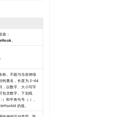
t.diy 一步搞定创意建站
构建大模型应用的安全防护体系
通过自然语言交互简化开发流程,全栈开发支持
通过阿里云安全产品对 AI 应用进行安全防护
取值：
leHook
。
D。
名称。不能与当前伸缩
挂钩重名，长度为
2~64
符，以数字、大小写字
可包含数字、下划线
-）和半角句号（.）。
cleHookId
的值。
用的伸缩活动类型。取