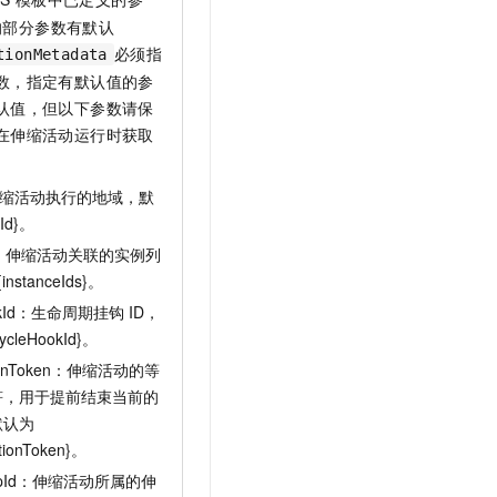
的部分参数有默认
必须指
tionMetadata
数，指定有默认值的参
认值，但以下参数请保
在伸缩活动运行时获取
d：伸缩活动执行的地域，默
Id}。
eIds：伸缩活动关联的实例列
stanceIds}。
HookId：生命周期挂钩
ID，
ycleHookId}。
ActionToken：伸缩活动的等
符，用于提前结束当前的
默认为
ctionToken}。
roupId：伸缩活动所属的伸