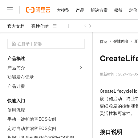
大模型
产品
解决方案
权益
定价
官方文档
弹性伸缩
大模型
产品
解决方案
权益
定价
云市场
伙伴
服务
了解阿里云
精选产品
精选解决方案
普惠上云
产品定价
精选商城
成为销售伙伴
售前咨询
为什么选择阿里云
千问AI平台
弹性伸缩
开
首页
了解云产品的定价详情
大模型服务平台百炼
千问办公，解锁你的工作
普惠上云 官方力荐
分销伙伴
在线服务
网站建设
什么是云计算
大
大模型服务与应用平台
企业级Agent产品，直接
云服务器38元/年起，超
CreateLif
产品概述
咨询伙伴
多端小程序
技术领先
云上成本管理
售后服务
千问大模型
Agency Agents：拥
官方推荐返现计划
大模型
产品简介
大模型
精选产品
精选解决方案
Salesforce 国际版订阅
稳定可靠
管理和优化成本
多元化、高性能、安全可靠
推荐新用户得奖励，单订单
更新时间：
2024-12-05
销售伙伴合作计划
功能发布记录
自助服务
友盟天域
安全合规
人工智能与机器学习
AI
文本生成
无影云电脑
HappyHorse 打造一
云工开物
产品计费
无影生态合作计划
在线服务
CreateLife
观测云
分析师报告
随时随地安全接入的云上超
高校专属算力普惠，学生认
计算
互联网应用开发
Qwen3.8-Max
HOT
段（如启动、终止
Salesforce On Alibaba C
工单服务
快速入门
智能体时代全能旗舰模型
Tuya 物联网平台阿里云
研究报告与白皮书
云解析DNS
快速拥有专属 OpenClaw
更细粒度的控制和
Consulting Partner 合
大数据
容器
使用流程
免费试用
短信专区
灵活性和可靠性。
蓝凌 OA
Qwen3.7-Plus
AI 大模型销售与服务生
手动一键扩缩容ECS实例
现代化应用
存储
天池大赛
能看、能想、能动手的多模
云原生大数据计算服务 Max
解决方案免费试用 新老
电子合同
定时自动扩缩容ECS实例
面向分析的企业级SaaS模
最高领取价值200元试用
接口说明
安全
网络与CDN
AI 算法大赛
Qwen3-VL-Plus
畅捷通
根据业务负载自动扩缩容ECS实例