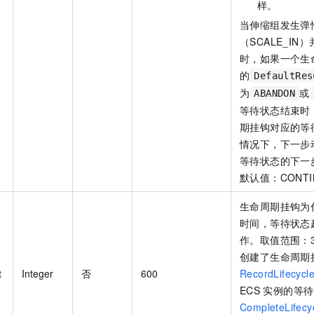
样。
当伸缩组发生弹
（SCALE_I
时，如果一个生
的
DefaultRes
为
或
ABANDON
等待状态结束时
期挂钩对应的等
情况下，下一步
等待状态的下一
默认值：CONTI
生命周期挂钩为
时间，等待状态
作。取值范围：3
创建了生命周期
t
Integer
否
600
RecordLifecycl
ECS
实例的等待
CompleteLifecy