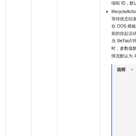
缩组
ID，默认
lifecycle
等待状态结
在
OOS
模
前的挂起活
当
Default
时，参数值
情况默认为
说明