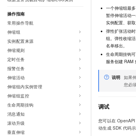
AI 产品 免费试用
网络
安全
云开发大赛
一个伸缩组最多
Tableau 订阅
1亿+ 大模型 tokens 和 
操作指南
暂停伸缩活动一
可观测
入门学习赛
中间件
AI空中课堂在线直播课
实例配置、获取
常用操作导航
140+云产品 免费试用
大模型服务
上云与迁云
产品新客免费试用，最长1
弹性扩张活动时
数据库
伸缩组
生态解决方案
组。弹性收缩活
千问AI平台-Token Plan
实例配置来源
企业出海
大模型ACA认证体验
大数据计算
名单移出。
助力企业全员 AI 认知与能
伸缩规则
行业生态解决方案
生命周期挂钩可
政企业务
媒体服务
千问AI平台-模型体验
定时任务
开发者生态解决方案
服务创建
RAM
在线体验全尺寸、多种模态
报警任务
企业服务与云通信
AI 开发和 AI 应用解决
Happy 系列大模型
说明
如果伸
伸缩活动
域名与网站
您必
伸缩组内实例管理
终端用户计算
伸缩组监控
生命周期挂钩
Serverless
调试
大模型解决方案
消息通知
开发工具
快速部署 Dify，高效搭建 
您可以在
OpenAPI 
滚动升级
动生成
SDK
代码示
迁移与运维管理
垂直伸缩