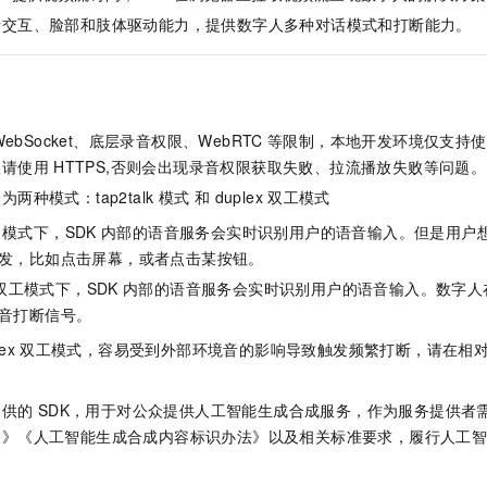
服务生态伙伴
视觉 Coding、空间感知、多模态思考等全面升级
1M上下文，专为长程任务能力而生
云工开物
企业应用
Night Plan 支持 Qwen 3.8-Max
AI 办公
NEW
音交互、脸部和肢体驱动能力，提供数字人多种对话模式和打断能力。
Red Hat
30+ 款产品免费体验
夜间 5 折，Qwen/Meoo/TokenPlan 客户专享
AI智能应用
科研合作
ERP
堂（旗舰版）
SUSE
智能客服
AI 应用构建
大模型原生
CRM
2个月
自动承接线索
建站小程序
Qoder
WebSocket、底层录音权限、WebRTC
等限制，本地开发环境仅支持使
大模型服务平台百炼-应用模版
OA 办公系统
HOT
NEW
面向真实软件
个人版上线、团队版降价；千问3.8-Max首发发尝鲜
丰富多元化的应用模版和解决方案
议请使用
HTTPS,否则会出现录音权限获取失败、拉流播放失败等问题。
力提升
财税管理
模板建站
两种模式：tap2talk
模式 和 duplex
双工模式
万有无界
大模型服务平台百炼-智能体
400电话
定制建站
模式下，SDK
内部的语音服务会实时识别用户的语音输入。但是用户
的模型效果
灵活可视化地构建企业级 Agent
发，比如点击屏幕，或者点击某按钮。
方案
广告营销
模板小程序
秒悟
人工智能平台 PAI
双工模式下，SDK
内部的语音服务会实时识别用户的语音输入。数字人
定制小程序
云端极速 AI 
新一代 AI 视频生成模型，深度适配广告营销等场景
AI Native 的算法工程平台，一站式完成建模、训练、推理服务部署
音打断信号。
APP 开发
ex
双工模式，容易受到外部环境音的影响导致触发频繁打断，请在相
建站系统
提供的
SDK，用于对公众提供人工智能生成合成服务，作为服务提供者
AI 应用
10分钟微调：让0.6B模型媲美235B模型
多模态数据信
定》《人工智能生成合成内容标识办法》以及相关标准要求，履行人工
依托云原生高可用架构,实现Dify私有化部署
用1%尺寸在特定领域达到大模型90%以上效果