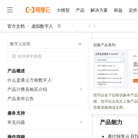
大模型
产品
解决方案
权益
定价
官方文档
虚拟数字人
大模型
产品
解决方案
权益
定价
云市场
伙伴
服务
了解阿里云
精选产品
精选解决方案
普惠上云
产品定价
精选商城
成为销售伙伴
售前咨询
为什么选择阿里云
千问AI平台
虚拟数字人
首页
数字人应用
了解云产品的定价详情
切换产品系列
大模型服务平台百炼
千问办公，解锁你的工作
普惠上云 官方力荐
分销伙伴
在线服务
网站建设
什么是云计算
大
大模型服务与应用平台
企业级Agent产品，直接
云服务器38元/年起，超
万相数字人
咨询伙伴
多端小程序
技术领先
云上成本管理
售后服务
千问大模型
Agency Agents：拥
官方推荐返现计划
大模型
大模型
精选产品
精选解决方案
Salesforce 国际版订阅
稳定可靠
产品概述
管理和优化成本
多元化、高性能、安全可靠
推荐新用户得奖励，单订单
更新时间：
2026-04-21
销售伙伴合作计划
自助服务
什么是通义万相数字人
友盟天域
安全合规
人工智能与机器学习
AI
文本生成
无影云电脑
HappyHorse 打造一
云工开物
万相数字人开放平
无影生态合作计划
在线服务
产品计费及购买介绍
观测云
分析师报告
随时随地安全接入的云上超
高校专属算力普惠，学生认
计算
互联网应用开发
您可以在下拉框切换本产品
Qwen3.8-Max
CreateChatSes
HOT
产品发布公告
Salesforce On Alibaba C
工单服务
能，也可以点击左上角产品
智能体时代全能旗舰模型
Tuya 物联网平台阿里云
研究报告与白皮书
SDK
通过阿里云
R
云解析DNS
快速拥有专属 OpenClaw
Consulting Partner 合
大数据
容器
您更高效阅读文档。
免费试用
短信专区
服务支持
蓝凌 OA
Qwen3.7-Plus
AI 大模型销售与服务生
现代化应用
存储
天池大赛
产品能力
能看、能想、能动手的多模
常见问题
云原生大数据计算服务 Max
解决方案免费试用 新老
电子合同
面向分析的企业级SaaS模
最高领取价值200元试用
安全
网络与CDN
AI 算法大赛
Qwen3-VL-Plus
通过阿里云
RT
操作指南
畅捷通