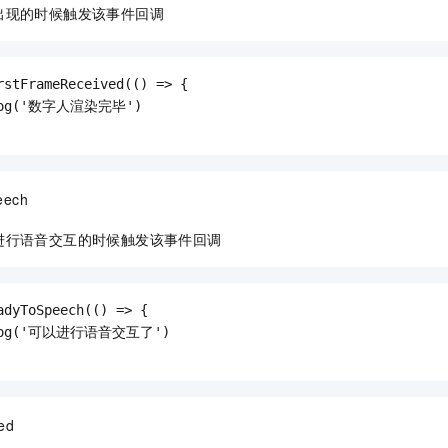
出现的时候触发该事件回调
rstFrameReceived(() => {

.log('数字人渲染完毕')

eech
进行语音交互的时候触发该事件回调
adyToSpeech(() => {

.log('可以进行语音交互了')

ed