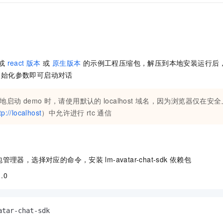
一个 AI 助手
即刻拥有 DeepSeek-R1 满血版
超强辅助，Bol
在企业官网、通讯软件中为客户提供 AI 客服
多种方案随心选，轻松解锁专属 DeepSeek
或
react
版本
或
原生版本
的示例工程压缩包，解压到本地安装运行后
初始化参数即可启动对话
地启动
demo
时，请使用默认的
localhost
域名，因为浏览器仅在安全上
tp://localhost
）中允许进行
rtc
通信
包管理器，选择对应的命令，安装
lm-avatar-chat-sdk
依赖包
.0
atar-chat-sdk
