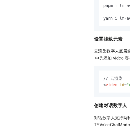
pnpm i lm-a
yarn i lm-a
设置挂载元素
云渲染数字人底层
中先添加
video
容
<
video
id
=
"
创建对话数字人
对话数字人支持两种语
TYVoiceChatMode