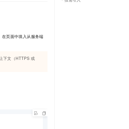
t.diy 一步搞定创意建站
构建大模型应用的安全防护体系
通过自然语言交互简化开发流程,全栈开发支持
通过阿里云安全产品对 AI 应用进行安全防护
，在页面中填入从服务端
下文（HTTPS 或