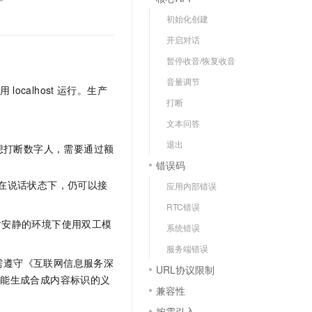
文戏情感细腻自然，动作戏激烈拳拳到肉，实现更强表演能力
支持中英文自由切换，具备更强的噪声鲁棒性
云聚AI 严选权益
SSL 证书
初始化创建
，一键激活高效办公新体验
精选AI产品，从模型到应用全链提效
堡垒机
开启对话
AI 用量加速计划
应用
暂停收音/恢复收音
防火墙
、识别商机，让客服更高效、服务更出色。
新老同享，达量后返
音量调节
千问办公
用
localhost
运行。生产
主机安全
NEW
打断
的智能体编程平台
一站式AI生产力平台
文本问答
AI 应用及服务市场
伶鹊
退出
想打断数字人，需要通过额
企业级人与Agent协作平台，接入和调度多个数字员工
智能客服平台，对话机器人、对话分析、智能外呼
AI 应用
错误码
大模型服务平台百炼 - 全妙
大模型
在说话状态下，仍可以接
应用内部错误
应用创作平台
多模态内容创作工具，已接入 DeepSeek
RTC错误
自然语言处理
对安静的环境下使用双工模
系统错误
数据标注
服务端错误
机器学习
需遵守《互联网信息服务深
URL协议限制
息提取
与 AI 智能体进行实时音视频通话
智能生成合成内容标识的义
兼容性
从文本、图片、视频中提取结构化的属性信息
构建支持视频理解的 AI 音视频实时通话应用
按需引入