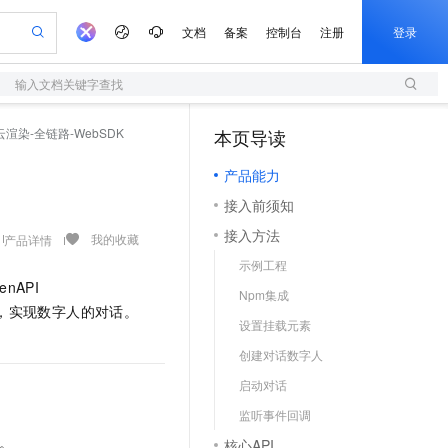
文档
备案
控制台
注册
登录
输入文档关键字查找
验
作计划
器
AI 活动
专业服务
服务伙伴合作计划
开发者社区
加入我们
服务平台百炼
阿里云 OPC 创新助力计划
云渲染-全链路-WebSDK
本页导读
（1）
一站式生成采购清单，支持单品或批量购买
S
io：打造专属 AI 语音助手
S产品伙伴计划（繁花）
峰会
造的大模型服务与应用开发平台
轻量应用服务器
一句话生成原生可编辑精美 PPT 文稿
AI 生产力先锋
Al MaaS 服务伙伴赋能合作
域名
博文
Careers
至高可申请百万元
产品能力
性可伸缩的云计算服务
开启高性价比 AI 编程新体验
Qwen-Audio-3.0-Realtime 端到端实时语音角色扮演
输入一句话想法, 轻松生成专业的 PPT
先锋实践拓展 AI 生产力的边界
快速构建应用程序和网站，即刻迈出上云第一步
Token 补贴，五大权
计划
海大会
伙伴信用分合作计划
商标
问答
社会招聘
接入前须知
益加速 OPC 成功
S
eek-V4-Pro
数字证书管理服务（原SSL证书）
一键部署幻兽帕鲁游戏服务器
飞天发布时刻
HOT
划
备案
电子书
校园招聘
接入方法
pSeek-V4-Pro
视频创作，一键激活电商全链路生产力
全托管，含MySQL、PostgreSQL、SQL Server、MariaDB多引擎
实现全站HTTPS，呈现可信的WEB访问
一键购买专属联机服务器，轻松开启游戏
所见，即是所愿
我的收藏
产品详情
更多支持
划
公司注册
镜像站
示例工程
视频生成
语音识别与合成
专属 QwenPaw
短信服务
漫剧工坊：一站式动画创作平台
AI 实训营
HOT
enAPI
合作伙伴培训与认证
Npm集成
划
上云迁移
的智能体编程平台
站生成，高效打造优质广告素材
从聊天伙伴进化为能主动干活的本地数字员工
快速生产连贯的高质量长漫剧
从基础到进阶，Agent 创客手把手教你
国内短信简单易用，安全可靠，秒级触达，全球覆盖200+国家和地区。
e-1.1-T2V
Qwen3-TTS-Flash
K，实现数字人的对话。
lScope
我要反馈
查询合作伙伴
设置挂载元素
畅细腻的高质量视频
离线语音合成大模型，多语言方言自适应，低延迟高稳定
n Alibaba Cloud ISV 合作
代维服务
olarDB
建企业门户网站
大数据开发治理平台 DataWorks
10 分钟搭建微信、支付宝小程序
创建对话数字人
创新加速
ope
登录合作伙伴管理后台
我要建议
站，无忧落地极速上线
以可视化方式快速构建移动和 PC 门户网站
100%兼容MySQL、PostgreSQL，兼容Oracle，支持集中和分布式
高效部署网站，快速应用到小程序
Data Agent 驱动的一站式 Data+AI 开发治理平台
e-1.1-I2V
Cosyvoice-V3-Flash
启动对话
安全
畅自然，细节丰富
高表现力语音合成大模型，语音克隆听感自然
我要投诉
上云场景组合购
伴
监听事件回调
边界网络安全防护产品
漫剧创作，剧本、分镜、视频高效生成
覆盖90%+业务场景，专享组合折扣价
2V
VPN
Fun-ASR
。
核心API