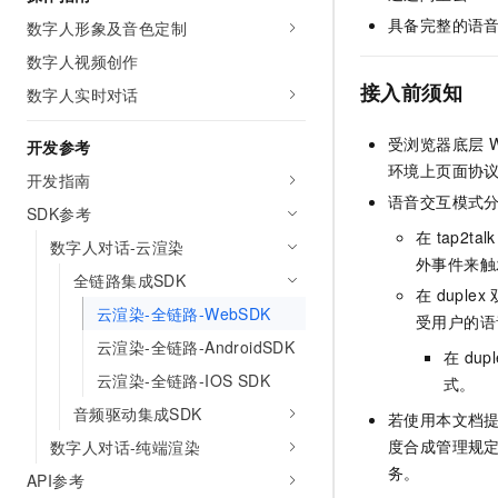
AI 产品 免费试用
网络
安全
云开发大赛
具备完整的语
数字人形象及音色定制
Tableau 订阅
1亿+ 大模型 tokens 和 
数字人视频创作
可观测
入门学习赛
中间件
AI空中课堂在线直播课
140+云产品 免费试用
接入前须知
数字人实时对话
大模型服务
上云与迁云
产品新客免费试用，最长1
数据库
生态解决方案
受浏览器底层
千问AI平台-Token Plan
开发参考
企业出海
大模型ACA认证体验
大数据计算
环境上页面协
开发指南
助力企业全员 AI 认知与能
行业生态解决方案
政企业务
语音交互模式分为
媒体服务
SDK参考
千问AI平台-模型体验
开发者生态解决方案
在
tap2talk
在线体验全尺寸、多种模态
数字人对话-云渲染
企业服务与云通信
外事件来触
AI 开发和 AI 应用解决
全链路集成SDK
Happy 系列大模型
在
duplex
域名与网站
云渲染-全链路-WebSDK
受用户的语
终端用户计算
云渲染-全链路-AndroidSDK
在
dupl
云渲染-全链路-IOS SDK
式。
Serverless
大模型解决方案
音频驱动集成SDK
若使用本文档
开发工具
快速部署 Dify，高效搭建 
度合成管理规
数字人对话-纯端渲染
务。
迁移与运维管理
API参考