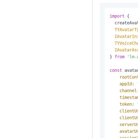
import
 {

  createAvat
TYAvatarT
IAvatarIn
TYVoiceCh
IAvatarAs
} 
from
'lm-
const
 avata
rootCon
appId
: 
channel
timesta
token
: 
clientU
clientU
serverU
avatarU