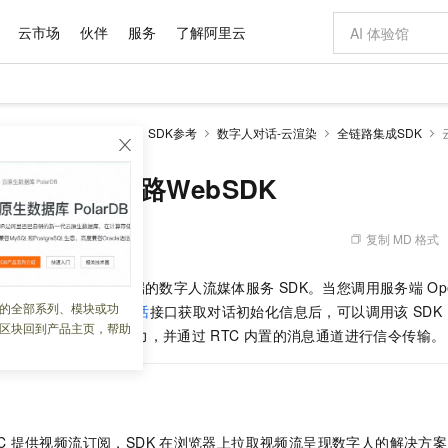
云市场
伙伴
服务
了解阿里云
AI 特惠
数据与 API
成为产品伙伴
企业增值服务
最佳实践
价格计算器
AI 场景体
基础软件
产品伙伴合
阿里云认证
市场活动
配置报价
大模型
数字人应用
开发参考
SDK参考
数字人对话-云渲染
全链路集成SDK
自助选配和估算价格
新方式
域名与网站
睿译宝，AI翻译排版一步到位
智启 AI 普惠权益
产品生态集成认证中心
企业支持计划
云上春晚
千问官方 MaaS 平台，为开发者和 Agent 而生，新用户赠送 1 亿 + tokens 额度
云服务器 EC
Qwen Aud
AI Coding
阿里云Maa
2026 阿里云
为企业打
数据集
Windows
大模型认证
模型
NEW
NEW
交付可用成果
值低价云产品抢先购
提供智能易用的域名与建站服务
上传文档即自动完成翻译和格式还原
至高享 1亿+免费 tokens，加速 Al 应用落地
安全可靠、弹
智能编程，一键
云渲染全链路WebSDK
产品生态伙伴
专家技术服务
云上奥运之旅
弹性计算合作
阿里云中企出
手机三要素
宝塔 Linux
全部认证
价格优势
有专属领域专家
对象存储 OSS
GLM-5.2：长任务时代开源旗舰模型
阿里云 OPC 创新助力计划
云数据库 RD
即刻拥有 DeepS
AI 电商营销
产品生态伙伴工作台
企业增值服务台
云栖战略参考
云存储合作计
云栖大会
身份实名认证
CentOS
训练营
推动算力普惠，释放技术红利
的大模型服务
最高返9万
多领域专家智能体,一键组建 AI 虚拟交付团队
至高百万元 Token 补贴，加速一人公司成长
稳定、安全、高性价比、高性能的云存储服务
真正可用的 1M 上下文,一次完成代码全链路开发
轻松解锁专属 Dee
从图文生成到
复制 MD 格式
 03:52:59
云上的中国
数据库合作计
活动全景
短信
Docker
图片和
站式影视创作平台
人工智能平台 PAI
Hermes Agent，打造自进化智能体
Token Plan 模型订阅计划
Qoder
5 分钟轻松部署
AI 广告创作
企业成长
大模型
NEW
信息公告
台推出的适用于
Web
端的数字人流媒体服务
SDK。当您调用服务端
Op
看见新力量
云网络合作计
OCR 文字识别
JAVA
级电脑
证享300元代金券
可视化编排打通从文字构思到成片全链路闭环
一站式AI开发、训练和推理服务
自主进化，持久记忆，越用越聪明
Qwen3.8-Max 首发尝鲜，限时加量 10 倍，夜间低至2折
面向真实软件
图文、视频一
的全部系列、模块或功
Kimi-K3
HappyHors
sion - 创建实时数字人会话
接口获取对话初始化信息后，可以调用该
SD
NEW
魔搭 Mode
loud
服务实践
官网公告
区块回到产品主页，帮助
Kimi 最新旗舰模型，长程编程与推理利器
让文字生成流
金融模力时刻
Salesforce O
版
TC
提供视频流订阅能力，并通过
发票查验
RTC
内置的消息通道进行信令传输。
全能环境
Qoder CN
Claude Code + GStack 打造工程团队
千问办公，限时限量积分加倍
云原生数据库 P
低代码高效构
AI 建站
NEW
作计划
计划
创新中心
魔搭 ModelSc
健康状态
让AI从“聊天伙伴”进化为能干活的“数字员工”
覆盖公网/内网、递归/权威、移动APP等全场景解析服务
安装技能 GStack，拥有专属 AI 工程团队
你的AI工作搭子，覆盖日常办公高频场景
基于千问大模型等，支持代码智能生成、研发智能问答
0 代码专业建
客户案例
天气预报查询
操作系统
Deepseek-v4-pro
HappyHors
态合作计划
态智能体模型
旗舰 MoE 大模型，百万上下文与顶尖推理能力
图生视频，流
Compute
同享
容器服务 Kubernetes 版 ACK
万小智 AI 建站低至 15元/月
云防火墙
AI 短剧/漫剧
快递物流查询
WordPress
成为服务伙
高校合作
式云数据仓库
点，立即开启云上创新
提供一站式管理容器应用的 K8s 服务
送.CN域名，送备案服务码
云原生的云上
AI助力短剧
GLM-5.2
Wan2.7-T
C
提供视频流订阅，SDK
在浏览器上拉取视频流呈现数字人的解决方案
Ubuntu