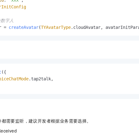
Id
: 
'xxx'
,

rInitConfig
染数字人
r = 
createAvatar
(
TYAvatarType
.
cloudAvatar
t
({

oiceChatMode
.
tap2talk
,

件都需要监听，建议开发者根据业务需要选择。
Received