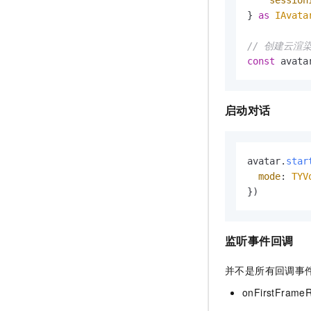
session
} 
as
IAvata
// 创建云渲
const
 avata
启动对话
avatar.
star
mode
: 
TYV
})
监听事件回调
并不是所有回调事
onFirstFrame