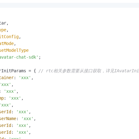
ar,

ype
,

itConfig
,

atMode
,

setModelType
avatar-chat-sdk'
;

rInitParams = { 
// rtc相关参数需要从接口获取，详见IAvatarInit
tainer
: 
'xxx'
,

'xxx'
,

: 
'xxx'
,

mp
: 
'xxx'
,

'xxx'
,

serId
: 
'xxx'
,

serName
: 
'xxx'
,

serId
: 
'xxx'
,

serId
: 
'xxx'
,
