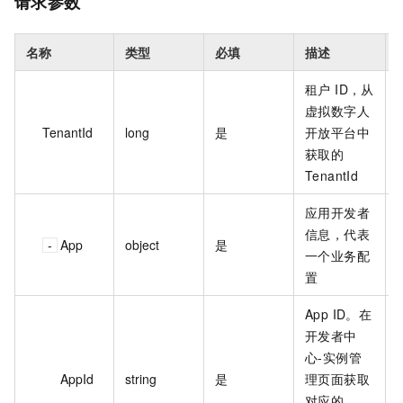
请求参数
名称
类型
必填
描述
租户 ID，从
虚拟数字人
TenantId
long
是
开放平台中
x
获取的
TenantId
应用开发者
信息，代表
App
object
是
一个业务配
置
App ID。在
开发者中
心-实例管
AppId
string
是
理页面获取
对应的