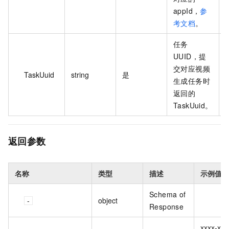
appId，
参
考文档
。
任务
UUID，提
交对应视频
x
TaskUuid
string
是
生成任务时
x
返回的
TaskUuid。
返回参数
名称
类型
描述
示例值
Schema of
object
Response
xxxx-xxx