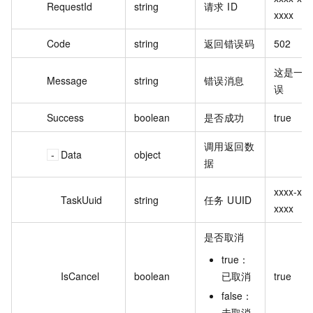
RequestId
string
请求 ID
xxxx
Code
string
返回错误码
502
这是一个
Message
string
错误消息
误
Success
boolean
是否成功
true
调用返回数
Data
object
据
xxxx-xxx
TaskUuid
string
任务 UUID
xxxx
是否取消
true：
IsCancel
boolean
已取消
true
false：
未取消