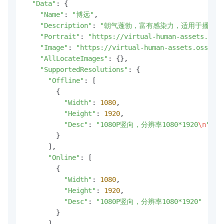
"Data"
: {

"Name"
: 
"博远"
,

"Description"
: 
"朝气蓬勃，富有感染力，适用于播音、
"Portrait"
: 
"https://virtual-human-assets.oss-
"Image"
: 
"https://virtual-human-assets.oss-cn-
"AllLocateImages"
: {},

"SupportedResolutions"
: {

"Offline"
: [

        {

"Width"
: 
1080
,

"Height"
: 
1920
,

"Desc"
: 
"1080P竖向，分辨率1080*1920
\n
"
        }

      ],

"Online"
: [

        {

"Width"
: 
1080
,

"Height"
: 
1920
,

"Desc"
: 
"1080P竖向，分辨率1080*1920"
        }

      ]
