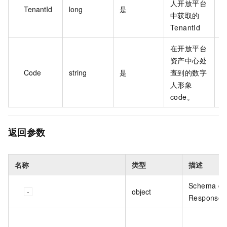
人开放平台
TenantId
long
是
9
中获取的
TenantId
在开放平台
资产中心处
C
Code
string
是
查到的数字
x
人形象
code。
返回参数
名称
类型
描述
Schema of
object
Response