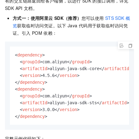
有的交互链路返回给客户端侧，以进行
SDK
的接口调用，详见
SDK API
文档。
方式一：使用阿里云
SDK（推荐）
您可以使用
STS SDK
概
览
获取临时访问凭证。以下
Java
代码用于获取临时访问凭
证。引入
POM
依赖：
<
dependency
>
<
groupId
>
com.aliyun
</
groupId
>
<
artifactId
>
aliyun-java-sdk-core
</
artifactId
>
<
version
>
4.5.6
</
version
>
</
dependency
>
<
dependency
>
<
groupId
>
com.aliyun
</
groupId
>
<
artifactId
>
aliyun-java-sdk-sts
</
artifactId
>
<
version
>
3.0.0
</
version
>
</
dependency
>
完整示例代码如下：