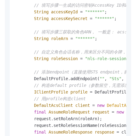
// 填写步骤一生成的访问密钥AccessKey ID和Access
String
accessKeyId
=
"******"
;

String
accessKeySecret
=
"******"
;

// 填写步骤三获取的角色ARN， 一般是： acs:ram::**
String
roleArn
=
"******"
;

// 自定义角色会话名称，用来区分不同的令牌，例如可填写为
String
roleSession
=
"nls-role-session-99"
// 添加endpoint（直接使用STS endpoint，前
        DefaultProfile.addEndpoint(
""
, 
"Sts"
, endp
// 构造default profile（参数留空，无需添加reg
IClientProfile
profile
=
 DefaultProfile.ge
// 用profile构造client
DefaultAcsClient
client
=
new
DefaultAcsCl
final
AssumeRoleRequest
request
=
new
Assu
        request.setRoleArn(roleArn);

        request.setRoleSessionName(roleSession);

final
AssumeRoleResponse
response
=
 client