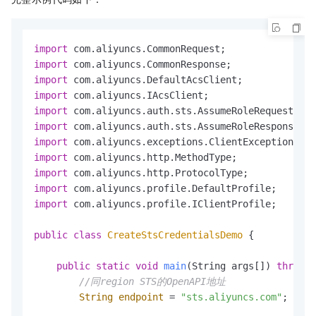
import
import
import
import
import
import
import
import
import
import
import
 com.aliyuncs.profile.IClientProfile;

public
class
CreateStsCredentialsDemo
 {

public
static
void
main
(String args[])
throws
 
//同region STS的OpenAPI地址
String
endpoint
=
"sts.aliyuncs.com"
;
