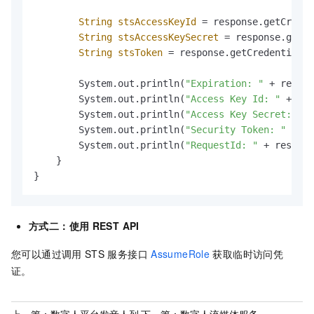
String
stsAccessKeyId
=
 response.getCreden
String
stsAccessKeySecret
=
 response.getCr
String
stsToken
=
 response.getCredentials(
        System.out.println(
"Expiration: "
 + respon
        System.out.println(
"Access Key Id: "
 + sts
        System.out.println(
"Access Key Secret: "
 +
        System.out.println(
"Security Token: "
 + st
        System.out.println(
"RequestId: "
 + respons
    }

}
方式二：使用
REST API
您可以通过调用
STS
服务接口
AssumeRole
获取临时访问凭
证。