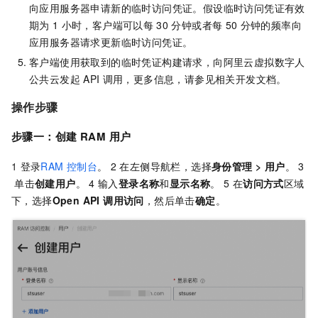
向应用服务器申请新的临时访问凭证。假设临时访问凭证有效
期为
1
小时，客户端可以每
30
分钟或者每
50
分钟的频率向
应用服务器请求更新临时访问凭证。
客户端使用获取到的临时凭证构建请求，向阿里云虚拟数字人
公共云发起
API
调用，更多信息，请参见相关开发文档。
操作步骤
步骤一：创建
RAM
用户
1
登录
RAM
控制台
。 2
在左侧导航栏，选择
身份管理 > 用户
。 3
单击
创建用户
。 4
输入
登录名称
和
显示名称
。 5
在
访问方式
区域
下，选择
Open API 调用访问
，然后单击
确定
。
返回