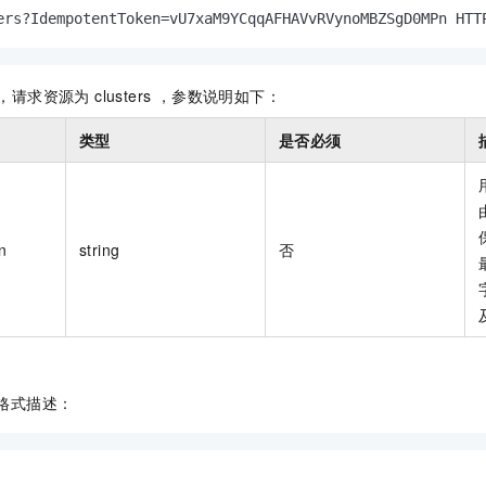
服务生态伙伴
视觉 Coding、空间感知、多模态思考等全面升级
1M上下文，专为长程任务能力而生
云工开物
企业应用
Night Plan 支持 Qwen 3.8-Max
AI 办公
NEW
ers?IdempotentToken=vU7xaM9YCqqAFHAVvRVynoMBZSgD0MPn HTT
Red Hat
30+ 款产品免费体验
夜间 5 折，Qwen/Meoo/TokenPlan 客户专享
AI智能应用
科研合作
ERP
堂（旗舰版）
SUSE
智能客服
AI 应用构建
大模型原生
，请求资源为 clusters ，参数说明如下：
CRM
2个月
自动承接线索
建站小程序
Qoder
类型
是否必须
大模型服务平台百炼-应用模版
OA 办公系统
HOT
NEW
面向真实软件
个人版上线、团队版降价；千问3.8-Max首发发尝鲜
丰富多元化的应用模版和解决方案
力提升
财税管理
模板建站
万有无界
大模型服务平台百炼-智能体
400电话
定制建站
的模型效果
灵活可视化地构建企业级 Agent
n
string
否
方案
广告营销
模板小程序
秒悟
人工智能平台 PAI
定制小程序
云端极速 AI 
新一代 AI 视频生成模型，深度适配广告营销等场景
AI Native 的算法工程平台，一站式完成建模、训练、推理服务部署
APP 开发
建站系统
 格式描述：
AI 应用
10分钟微调：让0.6B模型媲美235B模型
多模态数据信
依托云原生高可用架构,实现Dify私有化部署
用1%尺寸在特定领域达到大模型90%以上效果