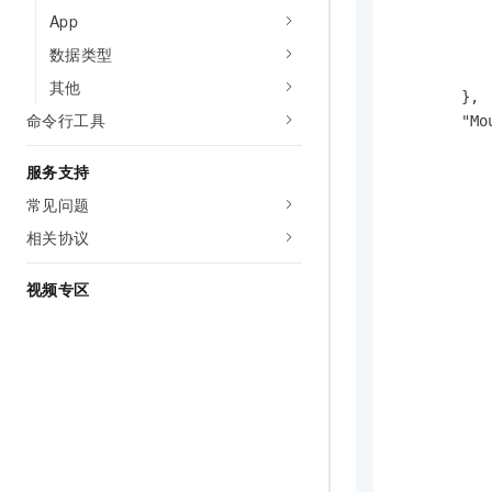
           
App
           
           
数据类型
            
其他
        },

命令行工具
        "Mou
           
服务支持
           
           
常见问题
           
相关协议
           
            
视频专区
           
           
           
            
           
            
           
           
           