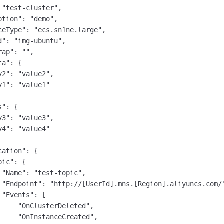
一个 AI 助手
即刻拥有 DeepSeek-R1 满血版
超强辅助，Bol
 "test-cluster",

在企业官网、通讯软件中为客户提供 AI 客服
多种方案随心选，轻松解锁专属 DeepSeek
ption": "demo",

ceType": "ecs.sn1ne.large",

d": "img-ubuntu",

ap": "",

a": {

y2": "value2",

y1": "value1"

": {

y3": "value3",

y4": "value4"

ation": {

ic": {

 "Name": "test-topic",

 "Endpoint": "http://[UserId].mns.[Region].aliyuncs.com/"
"Events": [

     "OnClusterDeleted",

     "OnInstanceCreated",
