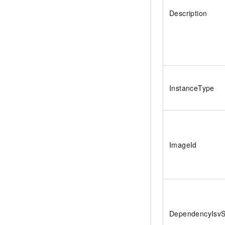
Description
InstanceType
ImageId
DependencyIsvS