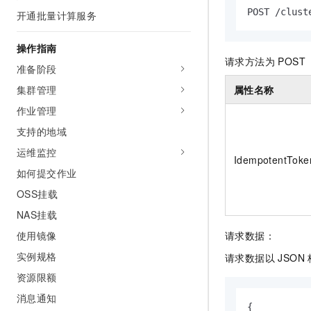
AI 产品 免费试用
网络
POST /clust
开通批量计算服务
安全
云开发大赛
Tableau 订阅
1亿+ 大模型 tokens 和 
可观测
入门学习赛
中间件
AI空中课堂在线直播课
操作指南
140+云产品 免费试用
大模型服务
请求方法为 POST 
上云与迁云
准备阶段
产品新客免费试用，最长1
数据库
生态解决方案
集群管理
属性名称
千问AI平台-Token Plan
企业出海
大模型ACA认证体验
大数据计算
作业管理
助力企业全员 AI 认知与能
行业生态解决方案
政企业务
媒体服务
支持的地域
千问AI平台-模型体验
开发者生态解决方案
在线体验全尺寸、多种模态
运维监控
企业服务与云通信
IdempotentToke
AI 开发和 AI 应用解决
如何提交作业
Happy 系列大模型
域名与网站
OSS挂载
终端用户计算
NAS挂载
使用镜像
请求数据：
Serverless
大模型解决方案
实例规格
请求数据以 JSON
开发工具
快速部署 Dify，高效搭建 
资源限额
迁移与运维管理
消息通知
{
