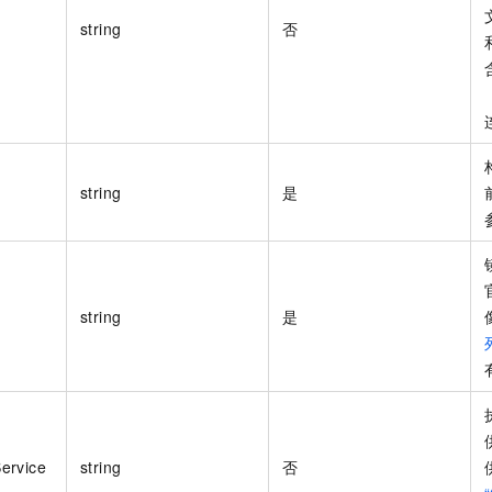
string
否
string
是
string
是
ervice
string
否