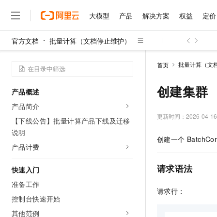
大模型
产品
解决方案
权益
定价
官方文档
批量计算（文档停止维护）
大模型
产品
解决方案
权益
定价
云市场
伙伴
服务
了解阿里云
精选产品
精选解决方案
普惠上云
产品定价
精选商城
成为销售伙伴
售前咨询
为什么选择阿里云
千问AI平台
批量计算（文
首页
了解云产品的定价详情
大模型服务平台百炼
睿译宝，AI翻译排版一
普惠上云 官方力荐
分销伙伴
在线服务
网站建设
什么是云计算
大
大模型服务与应用平台
上传文档即自动完成翻译和
云服务器38元/年起，超
创建集群
产品概述
咨询伙伴
多端小程序
技术领先
云上成本管理
售后服务
千问大模型
GLM-5.2：长任务时代
官方推荐返现计划
大模型
产品简介
大模型
精选产品
精选解决方案
Salesforce 国际版订阅
稳定可靠
管理和优化成本
多元化、高性能、安全可靠
推荐新用户得奖励，单订单
更新时间：
2026-04-16
销售伙伴合作计划
【下线公告】批量计算产品下线及迁移
自助服务
友盟天域
安全合规
人工智能与机器学习
AI
文本生成
说明
无影云电脑
Hermes Agent，打造
云工开物
创建一个 BatchCo
无影生态合作计划
在线服务
观测云
分析师报告
随时随地安全接入的云上超
自主进化，持久记忆，越用
高校专属算力普惠，学生认
产品计费
计算
互联网应用开发
Qwen3.8-Max
HOT
Salesforce On Alibaba C
工单服务
智能体时代全能旗舰模型
Tuya 物联网平台阿里云
研究报告与白皮书
云解析DNS
快速拥有专属 OpenClaw
Consulting Partner 合
请求语法
大数据
容器
快速入门
免费试用
短信专区
蓝凌 OA
Qwen3.7-Plus
准备工作
AI 大模型销售与服务生
现代化应用
存储
天池大赛
请求行：
能看、能想、能动手的多模
云原生大数据计算服务 Max
解决方案免费试用 新老
电子合同
控制台快速开始
面向分析的企业级SaaS模
最高领取价值200元试用
安全
网络与CDN
AI 算法大赛
Qwen3-VL-Plus
其他范例
畅捷通