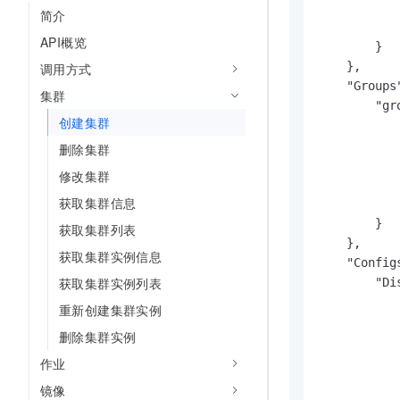
           
简介
            
API概览
        }

    },

调用方式
    "Groups"
集群
        "gro
创建集群
           
           
删除集群
           
修改集群
           
获取集群信息
           
        }

获取集群列表
    },

获取集群实例信息
    "Configs
获取集群实例列表
        "Dis
           
重新创建集群实例
           
删除集群实例
           
            
作业
           
镜像