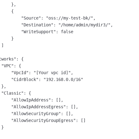
    },

    {

         "Source": "oss://my-test-bk/",

         "Destination": "/home/admin/mydir3/",

         "WriteSupport": false

    }

]

works": {

"VPC": {

     "VpcId": "[Your vpc id]",

     "CidrBlock": "192.168.0.0/16"

},

 "Classic": {

     "AllowIpAddress": [],

     "AllowIpAddressEgress": [],

     "AllowSecurityGroup": [],

     "AllowSecurityGroupEgress": []

}
