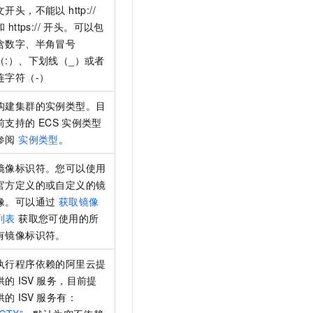
文开头，不能以 http://
和 https:// 开头。可以包
含数字、半角冒号
（:）、下划线（_）或者
连字符（-）
构建集群的实例类型。目
前支持的
ECS
实例类型
参阅
实例类型
。
镜像标识符。您可以使用
官方定义的或自定义的镜
像。可以通过
获取镜像
列表
获取您可使用的所
有镜像标识符。
执行程序依赖的阿里云提
供的
ISV
服务，目前提
供的
ISV
服务有：