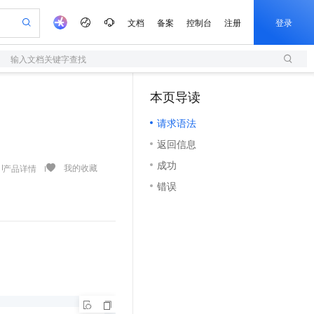
文档
备案
控制台
注册
登录
输入文档关键字查找
验
作计划
器
AI 活动
专业服务
服务伙伴合作计划
开发者社区
加入我们
服务平台百炼
阿里云 OPC 创新助力计划
本页导读
（0）
一站式生成采购清单，支持单品或批量购买
S
可编辑精美 PPT 文稿
S产品伙伴计划（繁花）
峰会
造的大模型服务与应用开发平台
轻量应用服务器
Agency Agents：拥有专属领域专家
AI 生产力先锋
Al MaaS 服务伙伴赋能合作
域名
博文
Careers
至高可申请百万元
请求语法
性可伸缩的云计算服务
 轻松生成专业的 PPT
开启高性价比 AI 编程新体验
先锋实践拓展 AI 生产力的边界
快速构建应用程序和网站，即刻迈出上云第一步
多领域专家智能体,一键组建 AI 虚拟交付团队
Token 补贴，五大权
计划
海大会
伙伴信用分合作计划
商标
问答
社会招聘
返回信息
益加速 OPC 成功
S
帕鲁游戏服务器
数字证书管理服务（原SSL证书）
HappyHorse 打造一站式影视创作平台
飞天发布时刻
HOT
划
备案
电子书
校园招聘
成功
联机服务器，轻松开启游戏
视频创作，一键激活电商全链路生产力
全托管，含MySQL、PostgreSQL、SQL Server、MariaDB多引擎
实现全站 HTTPS，呈现可信的 Web 访问
所见，即是所愿
可视化编排打通从文字构思到成片全链路闭环
我的收藏
产品详情
更多支持
划
公司注册
镜像站
错误
视频生成
语音识别与合成
 智能体与工作流应用
短信服务
漫剧工坊：一站式动画创作平台
AI 实训营
合作伙伴培训与认证
划
上云迁移
的智能体编程平台
站生成，高效打造优质广告素材
通过阿里云百炼高效搭建AI应用,助力高效开发
快速生产连贯的高质量长漫剧
从基础到进阶，Agent 创客手把手教你
国内短信简单易用，安全可靠，秒级触达，全球覆盖200+国家和地区。
e-1.1-T2V
Qwen3-TTS-Flash
lScope
我要反馈
查询合作伙伴
畅细腻的高质量视频
离线语音合成大模型，多语言方言自适应，低延迟高稳定
n Alibaba Cloud ISV 合作
代维服务
olarDB
建企业门户网站
大数据开发治理平台 DataWorks
10 分钟搭建微信、支付宝小程序
创新加速
ope
登录合作伙伴管理后台
我要建议
站，无忧落地极速上线
以可视化方式快速构建移动和 PC 门户网站
100%兼容MySQL、PostgreSQL，兼容Oracle，支持集中和分布式
高效部署网站，快速应用到小程序
Data Agent 驱动的一站式 Data+AI 开发治理平台
e-1.1-I2V
Cosyvoice-V3-Flash
安全
畅自然，细节丰富
高表现力语音合成大模型，语音克隆听感自然
我要投诉
上云场景组合购
伴
边界网络安全防护产品
漫剧创作，剧本、分镜、视频高效生成
覆盖90%+业务场景，专享组合折扣价
2V
VPN
Fun-ASR