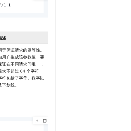
文戏情感细腻自然，动作戏激烈拳拳到肉，实现更强表演能力
支持中英文自由切换，具备更强的噪声鲁棒性
云聚AI 严选权益
P/1.1
SSL 证书
，一键激活高效办公新体验
精选AI产品，从模型到应用全链提效
堡垒机
AI 用量加速计划
应用
防火墙
、识别商机，让客服更高效、服务更出色。
新老同享，达量后返
千问办公
描述
主机安全
NEW
的智能体编程平台
一站式AI生产力平台
用于保证请求的幂等性。
AI 应用及服务市场
伶鹊
由用户生成该参数值，要
企业级人与Agent协作平台，接入和调度多个数字员工
智能客服平台，对话机器人、对话分析、智能外呼
保证在不同请求间唯一，
AI 应用
最大不超过
64
个字符，
大模型服务平台百炼 - 全妙
大模型
字符包括了字母、数字以
应用创作平台
多模态内容创作工具，已接入 DeepSeek
及下划线。
自然语言处理
数据标注
机器学习
息提取
与 AI 智能体进行实时音视频通话
从文本、图片、视频中提取结构化的属性信息
构建支持视频理解的 AI 音视频实时通话应用