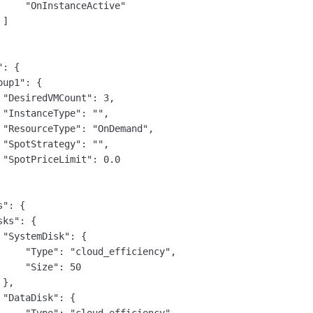
     "OnInstanceActive"

]

: {

up1": {

 "DesiredVMCount": 3,

 "InstanceType": "",

 "ResourceType": "OnDemand",

 "SpotStrategy": "",

 "SpotPriceLimit": 0.0

": {

ks": {

 "SystemDisk": {

     "Type": "cloud_efficiency",

     "Size": 50

},

 "DataDisk": {
