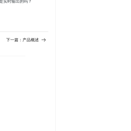
err 是实时输出的吗？
文戏情感细腻自然，动作戏激烈拳拳到肉，实现更强表演能力
支持中英文自由切换，具备更强的噪声鲁棒性
云聚AI 严选权益
SSL 证书
，一键激活高效办公新体验
精选AI产品，从模型到应用全链提效
堡垒机
AI 用量加速计划
应用
防火墙
、识别商机，让客服更高效、服务更出色。
新老同享，达量后返
千问办公
主机安全
NEW
下一篇：
产品概述
的智能体编程平台
一站式AI生产力平台
AI 应用及服务市场
伶鹊
企业级人与Agent协作平台，接入和调度多个数字员工
智能客服平台，对话机器人、对话分析、智能外呼
AI 应用
大模型服务平台百炼 - 全妙
大模型
应用创作平台
多模态内容创作工具，已接入 DeepSeek
自然语言处理
数据标注
机器学习
息提取
与 AI 智能体进行实时音视频通话
从文本、图片、视频中提取结构化的属性信息
构建支持视频理解的 AI 音视频实时通话应用