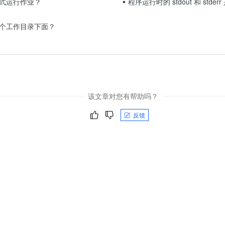
式运行作业？
程序运行时的 stdout 和 std
服务生态伙伴
视觉 Coding、空间感知、多模态思考等全面升级
1M上下文，专为长程任务能力而生
云工开物
企业应用
Night Plan 支持 Qwen 3.8-Max
AI 办公
NEW
Red Hat
30+ 款产品免费体验
夜间 5 折，Qwen/Meoo/TokenPlan 客户专享
AI智能应用
科研合作
个工作目录下面？
ERP
堂（旗舰版）
SUSE
智能客服
AI 应用构建
大模型原生
CRM
2个月
自动承接线索
建站小程序
Qoder
大模型服务平台百炼-应用模版
OA 办公系统
HOT
NEW
面向真实软件
个人版上线、团队版降价；千问3.8-Max首发发尝鲜
丰富多元化的应用模版和解决方案
力提升
财税管理
模板建站
该文章对您有帮助吗？
万有无界
大模型服务平台百炼-智能体
400电话
定制建站
的模型效果
灵活可视化地构建企业级 Agent
反馈
方案
广告营销
模板小程序
秒悟
人工智能平台 PAI
定制小程序
云端极速 AI 
新一代 AI 视频生成模型，深度适配广告营销等场景
AI Native 的算法工程平台，一站式完成建模、训练、推理服务部署
APP 开发
建站系统
AI 应用
10分钟微调：让0.6B模型媲美235B模型
多模态数据信
依托云原生高可用架构,实现Dify私有化部署
用1%尺寸在特定领域达到大模型90%以上效果