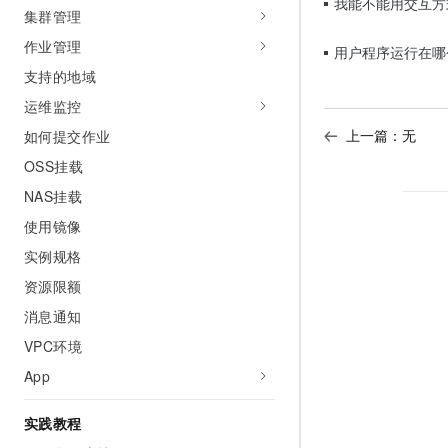
我能不能用交互方
集群管理
AI 产品 免费试用
网络
安全
云开发大赛
Tableau 订阅
1亿+ 大模型 tokens 和 
作业管理
用户程序运行在哪
可观测
入门学习赛
中间件
AI空中课堂在线直播课
支持的地域
140+云产品 免费试用
大模型服务
上云与迁云
产品新客免费试用，最长1
数据库
运维监控
生态解决方案
千问AI平台-Token Plan
上一篇：无
如何提交作业
企业出海
大模型ACA认证体验
大数据计算
助力企业全员 AI 认知与能
OSS挂载
行业生态解决方案
政企业务
媒体服务
千问AI平台-模型体验
NAS挂载
开发者生态解决方案
在线体验全尺寸、多种模态
使用镜像
企业服务与云通信
AI 开发和 AI 应用解决
Happy 系列大模型
实例规格
域名与网站
资源限额
终端用户计算
消息通知
VPC环境
Serverless
大模型解决方案
App
开发工具
快速部署 Dify，高效搭建 
实践教程
迁移与运维管理