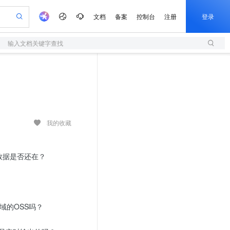
文档
备案
控制台
注册
登录
输入文档关键字查找
验
作计划
器
AI 活动
专业服务
服务伙伴合作计划
开发者社区
加入我们
服务平台百炼
阿里云 OPC 创新助力计划
一站式生成采购清单，支持单品或批量购买
S
可编辑精美 PPT 文稿
S产品伙伴计划（繁花）
峰会
造的大模型服务与应用开发平台
轻量应用服务器
Agency Agents：拥有专属领域专家
AI 生产力先锋
Al MaaS 服务伙伴赋能合作
域名
博文
Careers
至高可申请百万元
性可伸缩的云计算服务
 轻松生成专业的 PPT
开启高性价比 AI 编程新体验
先锋实践拓展 AI 生产力的边界
快速构建应用程序和网站，即刻迈出上云第一步
多领域专家智能体,一键组建 AI 虚拟交付团队
Token 补贴，五大权
计划
海大会
伙伴信用分合作计划
商标
问答
社会招聘
益加速 OPC 成功
S
帕鲁游戏服务器
数字证书管理服务（原SSL证书）
HappyHorse 打造一站式影视创作平台
飞天发布时刻
HOT
划
备案
电子书
校园招聘
联机服务器，轻松开启游戏
视频创作，一键激活电商全链路生产力
全托管，含MySQL、PostgreSQL、SQL Server、MariaDB多引擎
实现全站 HTTPS，呈现可信的 Web 访问
所见，即是所愿
可视化编排打通从文字构思到成片全链路闭环
我的收藏
更多支持
划
公司注册
镜像站
视频生成
语音识别与合成
 智能体与工作流应用
短信服务
漫剧工坊：一站式动画创作平台
AI 实训营
合作伙伴培训与认证
划
上云迁移
的智能体编程平台
站生成，高效打造优质广告素材
通过阿里云百炼高效搭建AI应用,助力高效开发
快速生产连贯的高质量长漫剧
从基础到进阶，Agent 创客手把手教你
国内短信简单易用，安全可靠，秒级触达，全球覆盖200+国家和地区。
的数据是否还在？
e-1.1-T2V
Qwen3-TTS-Flash
lScope
我要反馈
查询合作伙伴
畅细腻的高质量视频
离线语音合成大模型，多语言方言自适应，低延迟高稳定
n Alibaba Cloud ISV 合作
代维服务
olarDB
建企业门户网站
大数据开发治理平台 DataWorks
10 分钟搭建微信、支付宝小程序
创新加速
ope
登录合作伙伴管理后台
我要建议
站，无忧落地极速上线
以可视化方式快速构建移动和 PC 门户网站
100%兼容MySQL、PostgreSQL，兼容Oracle，支持集中和分布式
高效部署网站，快速应用到小程序
Data Agent 驱动的一站式 Data+AI 开发治理平台
e-1.1-I2V
Cosyvoice-V3-Flash
安全
畅自然，细节丰富
高表现力语音合成大模型，语音克隆听感自然
我要投诉
区域的OSS吗？
上云场景组合购
伴
边界网络安全防护产品
漫剧创作，剧本、分镜、视频高效生成
覆盖90%+业务场景，专享组合折扣价
2V
VPN
Fun-ASR