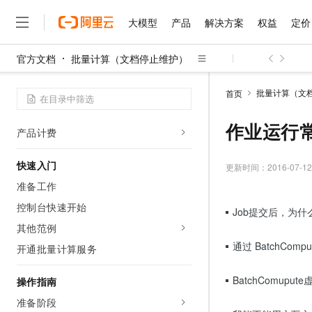
大模型
产品
解决方案
权益
定价
产品概述
官方文档
批量计算（文档停止维护）
产品简介
大模型
产品
解决方案
权益
定价
云市场
伙伴
服务
了解阿里云
精选产品
精选解决方案
普惠上云
产品定价
精选商城
成为销售伙伴
售前咨询
为什么选择阿里云
千问AI平台
批量计算（文
首页
【下线公告】批量计算产品下线及迁移
了解云产品的定价详情
大模型服务平台百炼
睿译宝，AI翻译排版一
普惠上云 官方力荐
分销伙伴
在线服务
网站建设
什么是云计算
大
说明
大模型服务与应用平台
上传文档即自动完成翻译和
云服务器38元/年起，超
作业运行
产品计费
咨询伙伴
多端小程序
技术领先
云上成本管理
售后服务
千问大模型
GLM-5.2：长任务时代
官方推荐返现计划
大模型
大模型
精选产品
精选解决方案
Salesforce 国际版订阅
稳定可靠
快速入门
管理和优化成本
多元化、高性能、安全可靠
推荐新用户得奖励，单订单
更新时间：
2016-07-12
销售伙伴合作计划
自助服务
友盟天域
安全合规
人工智能与机器学习
AI
准备工作
文本生成
无影云电脑
Hermes Agent，打造
云工开物
无影生态合作计划
在线服务
控制台快速开始
观测云
分析师报告
随时随地安全接入的云上超
自主进化，持久记忆，越用
高校专属算力普惠，学生认
Job提交后，为
计算
互联网应用开发
Qwen3.8-Max
HOT
Salesforce On Alibaba C
工单服务
其他范例
智能体时代全能旗舰模型
Tuya 物联网平台阿里云
研究报告与白皮书
云解析DNS
快速拥有专属 OpenClaw
Consulting Partner 合
大数据
容器
通过 BatchComp
开通批量计算服务
免费试用
短信专区
蓝凌 OA
Qwen3.7-Plus
AI 大模型销售与服务生
现代化应用
存储
天池大赛
能看、能想、能动手的多模
云原生大数据计算服务 Max
解决方案免费试用 新老
BatchComupute
操作指南
电子合同
面向分析的企业级SaaS模
最高领取价值200元试用
安全
网络与CDN
准备阶段
AI 算法大赛
Qwen3-VL-Plus
畅捷通