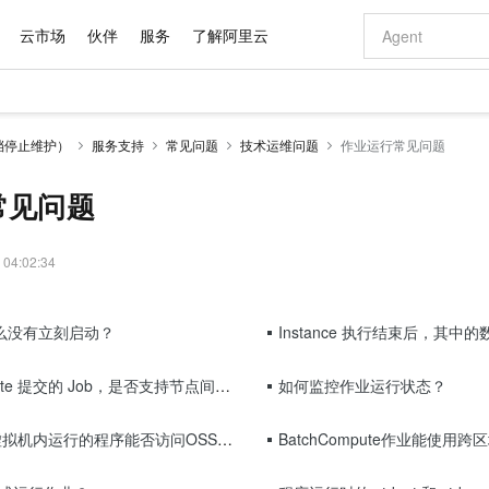
云市场
伙伴
服务
了解阿里云
AI 特惠
数据与 API
成为产品伙伴
企业增值服务
最佳实践
价格计算器
AI 场景体
基础软件
产品伙伴合
阿里云认证
市场活动
配置报价
大模型
档停止维护）
服务支持
常见问题
技术运维问题
作业运行常见问题
自助选配和估算价格
步到位
域名与网站
智启 AI 普惠权益
产品生态集成认证中心
企业支持计划
云上春晚
Qwen Audio：打造专属 AI 语音助手
千问官方 MaaS 平台，为开发者和 Agent 而生，新用户赠送 1 亿 + tokens 额度
云服务器 EC
一句话生成原生
AI Coding
阿里云Maa
2026 阿里云
为企业打
数据集
Windows
大模型认证
模型
NEW
NEW
格式还原
值低价云产品抢先购
提供智能易用的域名与建站服务
至高享 1亿+免费 tokens，加速 Al 应用落地
Qwen-Audio-3.0-Realtime 端到端实时语音角色扮演
安全可靠、弹
输入一句话想法,
智能编程，一键
常见问题
产品生态伙伴
专家技术服务
云上奥运之旅
弹性计算合作
阿里云中企出
手机三要素
宝塔 Linux
全部认证
价格优势
开源旗舰模型
对象存储 OSS
即刻拥有 DeepSeek-V4-Pro
阿里云 OPC 创新助力计划
云数据库 RD
一键部署幻兽
AI 电商营销
产品生态伙伴工作台
企业增值服务台
云栖战略参考
云存储合作计
云栖大会
身份实名认证
CentOS
训练营
推动算力普惠，释放技术红利
的大模型服务
最高返9万
真正可用的 1M 上下文,一次完成代码全链路开发
轻松解锁专属 DeepSeek-V4-Pro
至高百万元 Token 补贴，加速一人公司成长
稳定、安全、高性价比、高性能的云存储服务
一键购买专属
从图文生成到
 04:02:34
云上的中国
数据库合作计
活动全景
短信
Docker
图片和
自进化智能体
人工智能平台 PAI
5 分钟轻松部署专属 QwenPaw
Token Plan 模型订阅计划
Qoder
高效搭建 AI
AI 广告创作
企业成长
大模型
NEW
HOT
信息公告
看见新力量
云网络合作计
OCR 文字识别
JAVA
级电脑
越聪明
证享300元代金券
一站式AI开发、训练和推理服务
Qwen3.8-Max 首发尝鲜，限时加量 10 倍，夜间低至2折
从聊天伙伴进化为能主动干活的本地数字员工
面向真实软件
图文、视频一
什么没有立刻启动？
Instance 执行结束后，其中
Kimi-K3
HappyHors
NEW
魔搭 Mode
loud
服务实践
官网公告
Kimi 最新旗舰模型，长程编程与推理利器
让文字生成流
金融模力时刻
Salesforce O
版
发票查验
全能环境
Qoder CN
Claude Code + GStack 打造工程团队
千问办公，限时限量积分加倍
云原生数据库 P
低代码高效构
AI 建站
NEW
作计划
ute 提交的 Job，是否支持节点间通信？
如何监控作业运行状态？
计划
创新中心
魔搭 ModelSc
健康状态
让AI从“聊天伙伴”进化为能干活的“数字员工”
覆盖公网/内网、递归/权威、移动APP等全场景解析服务
安装技能 GStack，拥有专属 AI 工程团队
你的AI工作搭子，覆盖日常办公高频场景
基于千问大模型等，支持代码智能生成、研发智能问答
0 代码专业建
客户案例
天气预报查询
操作系统
Deepseek-v4-pro
HappyHors
态合作计划
态智能体模型
旗舰 MoE 大模型，百万上下文与顶尖推理能力
图生视频，流
Compute
同享
虚拟机内运行的程序能否访问OSS以外的云服务？
容器服务 Kubernetes 版 ACK
万小智 AI 建站低至 15元/月
BatchCompute作业能使用跨
云防火墙
AI 短剧/漫剧
快递物流查询
WordPress
成为服务伙
高校合作
式云数据仓库
点，立即开启云上创新
提供一站式管理容器应用的 K8s 服务
送.CN域名，送备案服务码
云原生的云上
AI助力短剧
GLM-5.2
Wan2.7-T
Ubuntu