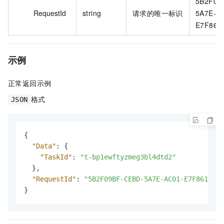
5B2F09
RequestId
string
请求的唯一标识
5A7E-A
E7F861
示例
正常返回示例
格式
JSON
{
"Data"
:
{
"TaskId"
:
"t-bp1ewftyzmeg3bl4dtd2"
}
,
"RequestId"
:
"5B2F09BF-CEBD-5A7E-AC01-E7F86169A5
}