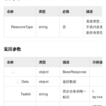
名称
类型
必填
描述
资源类型，
ResourceType
string
否
不填代表更
新所有类型
返回参数
名称
类型
描述
示例值
object
BaseResponse
Data
object
返回数据
异步任务的唯一
t-
TaskId
string
标识
bp1ewft