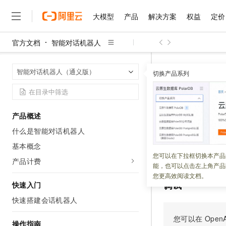
大模型
产品
解决方案
权益
定价
官方文档
智能对话机器人
大模型
产品
解决方案
权益
定价
云市场
伙伴
服务
了解阿里云
精选产品
精选解决方案
普惠上云
产品定价
精选商城
成为销售伙伴
售前咨询
为什么选择阿里云
千问AI平台
智能对话机器
首页
智能对话机器人（通义版）
了解云产品的定价详情
切换产品系列
ApplyForStrea
大模型服务平台百炼
千问办公，解锁你的工作
普惠上云 官方力荐
分销伙伴
在线服务
网站建设
什么是云计算
大
大模型服务与应用平台
企业级Agent产品，直接
云服务器38元/年起，超
咨询伙伴
多端小程序
技术领先
ApplyFo
云上成本管理
售后服务
千问大模型
Agency Agents：拥
官方推荐返现计划
大模型
大模型
精选产品
精选解决方案
Salesforce 国际版订阅
稳定可靠
产品概述
管理和优化成本
多元化、高性能、安全可靠
推荐新用户得奖励，单订单
销售伙伴合作计划
自助服务
什么是智能对话机器人
更新时间：
2026-03-24
友盟天域
安全合规
人工智能与机器学习
AI
文本生成
无影云电脑
HappyHorse 打造一
云工开物
无影生态合作计划
在线服务
基本概念
观测云
分析师报告
随时随地安全接入的云上超
高校专属算力普惠，学生认
计算
互联网应用开发
获取流式调用的连
您可以在下拉框切换本产品
Qwen3.8-Max
HOT
产品计费
Salesforce On Alibaba C
工单服务
能，也可以点击左上角产品
智能体时代全能旗舰模型
Tuya 物联网平台阿里云
研究报告与白皮书
云解析DNS
快速拥有专属 OpenClaw
Consulting Partner 合
大数据
容器
您更高效阅读文档。
免费试用
短信专区
调试
快速入门
蓝凌 OA
Qwen3.7-Plus
AI 大模型销售与服务生
现代化应用
存储
天池大赛
能看、能想、能动手的多模
快速搭建会话机器人
云原生大数据计算服务 Max
解决方案免费试用 新老
电子合同
面向分析的企业级SaaS模
最高领取价值200元试用
安全
网络与CDN
您可以在
OpenA
AI 算法大赛
Qwen3-VL-Plus
操作指南
畅捷通