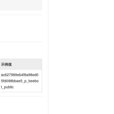
文戏情感细腻自然，动作戏激烈拳拳到肉，实现更强表演能力
支持中英文自由切换，具备更强的噪声鲁棒性
云聚AI 严选权益
SSL 证书
，一键激活高效办公新体验
精选AI产品，从模型到应用全链提效
堡垒机
AI 用量加速计划
应用
防火墙
、识别商机，让客服更高效、服务更出色。
新老同享，达量后返
千问办公
主机安全
NEW
的智能体编程平台
一站式AI生产力平台
AI 应用及服务市场
伶鹊
企业级人与Agent协作平台，接入和调度多个数字员工
智能客服平台，对话机器人、对话分析、智能外呼
AI 应用
示例值
大模型服务平台百炼 - 全妙
大模型
应用创作平台
多模态内容创作工具，已接入 DeepSeek
ac627989eb4f8a98ed0
自然语言处理
5fd098bbae5_p_beebo
数据标注
t_public
机器学习
息提取
与 AI 智能体进行实时音视频通话
从文本、图片、视频中提取结构化的属性信息
构建支持视频理解的 AI 音视频实时通话应用