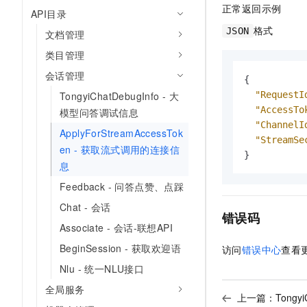
正常返回示例
API目录
格式
JSON
文档管理
类目管理
会话管理
{
"RequestI
TongyiChatDebugInfo - 大
"AccessTo
模型问答调试信息
"ChannelI
ApplyForStreamAccessTok
"StreamSe
en - 获取流式调用的连接信
}
息
Feedback - 问答点赞、点踩
Chat - 会话
错误码
Associate - 会话-联想API
BeginSession - 获取欢迎语
访问
错误中心
查看
Nlu - 统一NLU接口
全局服务
上一篇：
Tongy