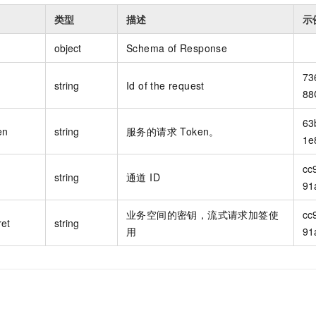
一个 AI 助手
即刻拥有 DeepSeek-R1 满血版
超强辅助，Bol
类型
描述
示
在企业官网、通讯软件中为客户提供 AI 客服
多种方案随心选，轻松解锁专属 DeepSeek
object
Schema of Response
73
string
Id of the request
88
63
en
string
服务的请求 Token。
1e
cc
string
通道 ID
91
业务空间的密钥，流式请求加签使
cc
et
string
用
91