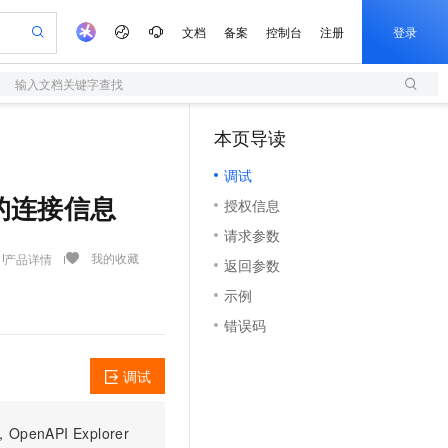
文档
备案
控制台
注册
登录
输入文档关键字查找
验
作计划
器
AI 活动
专业服务
服务伙伴合作计划
开发者社区
加入我们
服务平台百炼
阿里云 OPC 创新助力计划
本页导读
（1）
一站式生成采购清单，支持单品或批量购买
S
io：打造专属 AI 语音助手
S产品伙伴计划（繁花）
峰会
造的大模型服务与应用开发平台
轻量应用服务器
一句话生成原生可编辑精美 PPT 文稿
AI 生产力先锋
Al MaaS 服务伙伴赋能合作
域名
博文
Careers
至高可申请百万元
调试
性可伸缩的云计算服务
开启高性价比 AI 编程新体验
Qwen-Audio-3.0-Realtime 端到端实时语音角色扮演
输入一句话想法, 轻松生成专业的 PPT
先锋实践拓展 AI 生产力的边界
快速构建应用程序和网站，即刻迈出上云第一步
Token 补贴，五大权
计划
海大会
伙伴信用分合作计划
商标
问答
社会招聘
调用的连接信息
授权信息
益加速 OPC 成功
S
eek-V4-Pro
数字证书管理服务（原SSL证书）
一键部署幻兽帕鲁游戏服务器
飞天发布时刻
HOT
划
备案
电子书
校园招聘
请求参数
pSeek-V4-Pro
视频创作，一键激活电商全链路生产力
全托管，含MySQL、PostgreSQL、SQL Server、MariaDB多引擎
实现全站HTTPS，呈现可信的WEB访问
一键购买专属联机服务器，轻松开启游戏
所见，即是所愿
更多支持
我的收藏
产品详情
划
公司注册
镜像站
返回参数
视频生成
语音识别与合成
专属 QwenPaw
短信服务
漫剧工坊：一站式动画创作平台
AI 实训营
HOT
合作伙伴培训与认证
示例
划
上云迁移
的智能体编程平台
站生成，高效打造优质广告素材
从聊天伙伴进化为能主动干活的本地数字员工
快速生产连贯的高质量长漫剧
从基础到进阶，Agent 创客手把手教你
国内短信简单易用，安全可靠，秒级触达，全球覆盖200+国家和地区。
e-1.1-T2V
Qwen3-TTS-Flash
lScope
我要反馈
查询合作伙伴
错误码
畅细腻的高质量视频
离线语音合成大模型，多语言方言自适应，低延迟高稳定
n Alibaba Cloud ISV 合作
代维服务
olarDB
建企业门户网站
大数据开发治理平台 DataWorks
10 分钟搭建微信、支付宝小程序
创新加速
ope
登录合作伙伴管理后台
我要建议
站，无忧落地极速上线
以可视化方式快速构建移动和 PC 门户网站
100%兼容MySQL、PostgreSQL，兼容Oracle，支持集中和分布式
高效部署网站，快速应用到小程序
Data Agent 驱动的一站式 Data+AI 开发治理平台
e-1.1-I2V
Cosyvoice-V3-Flash
调试
安全
畅自然，细节丰富
高表现力语音合成大模型，语音克隆听感自然
我要投诉
上云场景组合购
伴
边界网络安全防护产品
漫剧创作，剧本、分镜、视频高效生成
覆盖90%+业务场景，专享组合折扣价
PI Explorer
2V
VPN
Fun-ASR