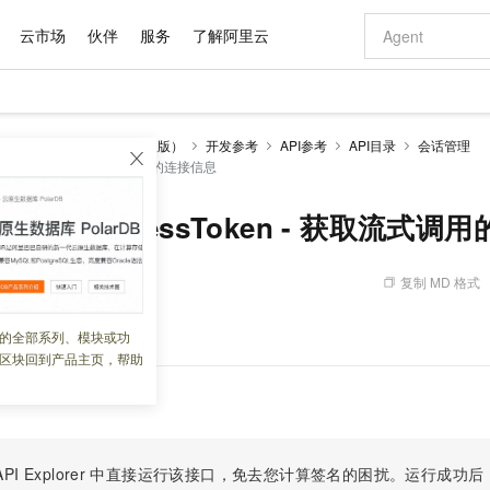
云市场
伙伴
服务
了解阿里云
AI 特惠
数据与 API
成为产品伙伴
企业增值服务
最佳实践
价格计算器
AI 场景体
基础软件
产品伙伴合
阿里云认证
市场活动
配置报价
大模型
人
智能对话机器人（通义版）
开发参考
API参考
API目录
会话管理
自助选配和估算价格
mAccessToken - 获取流式调用的连接信息
新方式
域名与网站
睿译宝，AI翻译排版一步到位
智启 AI 普惠权益
产品生态集成认证中心
企业支持计划
云上春晚
千问官方 MaaS 平台，为开发者和 Agent 而生，新用户赠送 1 亿 + tokens 额度
云服务器 EC
Qwen Aud
AI Coding
阿里云Maa
2026 阿里云
为企业打
数据集
Windows
大模型认证
模型
NEW
NEW
交付可用成果
值低价云产品抢先购
提供智能易用的域名与建站服务
上传文档即自动完成翻译和格式还原
至高享 1亿+免费 tokens，加速 Al 应用落地
安全可靠、弹
智能编程，一键
产品生态伙伴
专家技术服务
云上奥运之旅
弹性计算合作
阿里云中企出
手机三要素
宝塔 Linux
全部认证
rStreamAccessToken - 获取流式
价格优势
有专属领域专家
对象存储 OSS
GLM-5.2：长任务时代开源旗舰模型
阿里云 OPC 创新助力计划
云数据库 RD
即刻拥有 DeepS
AI 电商营销
产品生态伙伴工作台
企业增值服务台
云栖战略参考
云存储合作计
云栖大会
身份实名认证
CentOS
训练营
推动算力普惠，释放技术红利
的大模型服务
最高返9万
多领域专家智能体,一键组建 AI 虚拟交付团队
至高百万元 Token 补贴，加速一人公司成长
稳定、安全、高性价比、高性能的云存储服务
真正可用的 1M 上下文,一次完成代码全链路开发
轻松解锁专属 Dee
从图文生成到
复制 MD 格式
 06:01:22
云上的中国
数据库合作计
活动全景
短信
Docker
图片和
站式影视创作平台
人工智能平台 PAI
Hermes Agent，打造自进化智能体
Token Plan 模型订阅计划
Qoder
5 分钟轻松部署
AI 广告创作
企业成长
大模型
NEW
信息公告
看见新力量
云网络合作计
OCR 文字识别
JAVA
级电脑
证享300元代金券
可视化编排打通从文字构思到成片全链路闭环
一站式AI开发、训练和推理服务
自主进化，持久记忆，越用越聪明
Qwen3.8-Max 首发尝鲜，限时加量 10 倍，夜间低至2折
面向真实软件
图文、视频一
接信息。
的全部系列、模块或功
Kimi-K3
HappyHors
NEW
魔搭 Mode
loud
服务实践
官网公告
区块回到产品主页，帮助
Kimi 最新旗舰模型，长程编程与推理利器
让文字生成流
金融模力时刻
Salesforce O
版
发票查验
全能环境
Qoder CN
Claude Code + GStack 打造工程团队
千问办公，限时限量积分加倍
云原生数据库 P
低代码高效构
AI 建站
NEW
作计划
计划
创新中心
魔搭 ModelSc
健康状态
让AI从“聊天伙伴”进化为能干活的“数字员工”
覆盖公网/内网、递归/权威、移动APP等全场景解析服务
安装技能 GStack，拥有专属 AI 工程团队
你的AI工作搭子，覆盖日常办公高频场景
基于千问大模型等，支持代码智能生成、研发智能问答
0 代码专业建
客户案例
天气预报查询
操作系统
Deepseek-v4-pro
HappyHors
态合作计划
态智能体模型
旗舰 MoE 大模型，百万上下文与顶尖推理能力
图生视频，流
Compute
同享
容器服务 Kubernetes 版 ACK
万小智 AI 建站低至 15元/月
云防火墙
AI 短剧/漫剧
快递物流查询
WordPress
成为服务伙
高校合作
式云数据仓库
点，立即开启云上创新
提供一站式管理容器应用的 K8s 服务
送.CN域名，送备案服务码
云原生的云上
AI助力短剧
PI Explorer
中直接运行该接口，免去您计算签名的困扰。运行成功后，OpenA
GLM-5.2
Wan2.7-T
Ubuntu