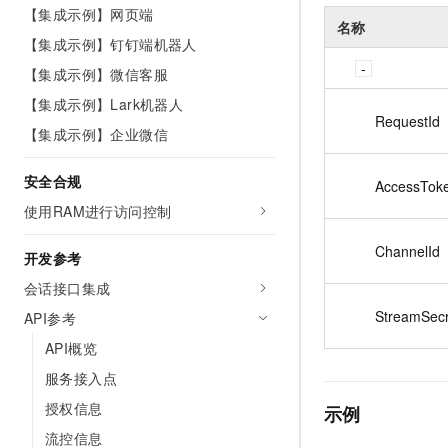
10 分钟在聊天系统中增加
【集成示例】网页端
专有云
名称
【集成示例】钉钉端机器人
【集成示例】微信客服
【集成示例】Lark机器人
RequestId
【集成示例】企业微信
安全合规
AccessTok
使用RAM进行访问控制
ChannelId
开发参考
会话接口集成
StreamSecr
API参考
API概览
服务接入点
授权信息
示例
流控信息