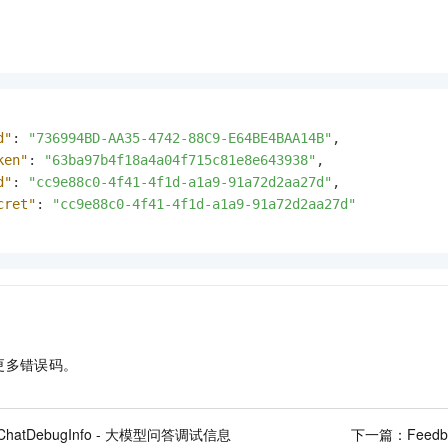
d"
:
"736994BD-AA35-4742-88C9-E64BE4BAA14B"
,
ken"
:
"63ba97b4f18a4a04f715c81e8e643938"
,
d"
:
"cc9e88c0-4f41-4f1d-a1a9-91a72d2aa27d"
,
cret"
:
"cc9e88c0-4f41-4f1d-a1a9-91a72d2aa27d"
更多错误码。
iChatDebugInfo - 大模型问答调试信息
下一篇：
Feed