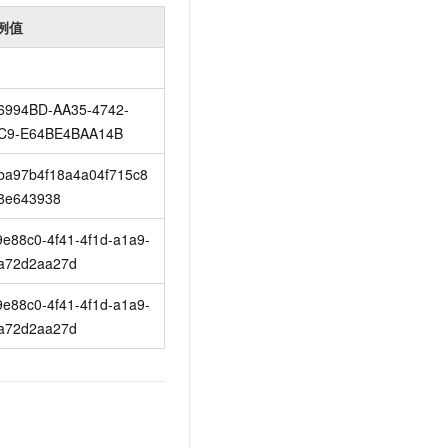
t.diy 一步搞定创意建站
构建大模型应用的安全防护体系
例值
通过自然语言交互简化开发流程,全栈开发支持
通过阿里云安全产品对 AI 应用进行安全防护
6994BD-AA35-4742-
C9-E64BE4BAA14B
ba97b4f18a4a04f715c8
8e643938
9e88c0-4f41-4f1d-a1a9-
a72d2aa27d
9e88c0-4f41-4f1d-a1a9-
a72d2aa27d