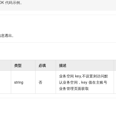
服务生态伙伴
视觉 Coding、空间感知、多模态思考等全面升级
1M上下文，专为长程任务能力而生
DK
代码示例。
云工开物
企业应用
Night Plan 支持 Qwen 3.8-Max
AI 办公
NEW
Red Hat
30+ 款产品免费体验
夜间 5 折，Qwen/Meoo/TokenPlan 客户专享
AI智能应用
科研合作
ERP
堂（旗舰版）
SUSE
智能客服
AI 应用构建
大模型原生
CRM
2个月
自动承接线索
建站小程序
Qoder
大模型服务平台百炼-应用模版
OA 办公系统
HOT
NEW
信息透出。
面向真实软件
个人版上线、团队版降价；千问3.8-Max首发发尝鲜
丰富多元化的应用模版和解决方案
力提升
财税管理
模板建站
万有无界
大模型服务平台百炼-智能体
400电话
定制建站
的模型效果
灵活可视化地构建企业级 Agent
方案
广告营销
模板小程序
类型
必填
描述
秒悟
人工智能平台 PAI
定制小程序
云端极速 AI 
新一代 AI 视频生成模型，深度适配广告营销等场景
AI Native 的算法工程平台，一站式完成建模、训练、推理服务部署
业务空间 key,不设置则访问默
APP 开发
string
否
认业务空间，key 值在主账号
业务管理页面获取
建站系统
AI 应用
10分钟微调：让0.6B模型媲美235B模型
多模态数据信
依托云原生高可用架构,实现Dify私有化部署
用1%尺寸在特定领域达到大模型90%以上效果