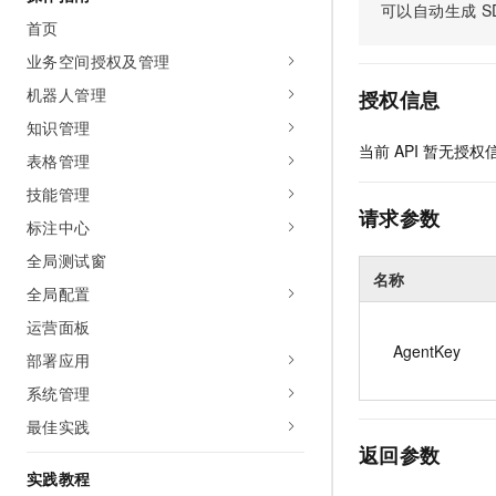
可以自动生成
S
AI 产品 免费试用
网络
安全
云开发大赛
首页
Tableau 订阅
1亿+ 大模型 tokens 和 
业务空间授权及管理
可观测
入门学习赛
中间件
AI空中课堂在线直播课
140+云产品 免费试用
机器人管理
大模型服务
授权信息
上云与迁云
产品新客免费试用，最长1
数据库
知识管理
生态解决方案
千问AI平台-Token Plan
当前
API
暂无授权
企业出海
大模型ACA认证体验
表格管理
大数据计算
助力企业全员 AI 认知与能
行业生态解决方案
技能管理
政企业务
媒体服务
千问AI平台-模型体验
请求参数
开发者生态解决方案
标注中心
在线体验全尺寸、多种模态
企业服务与云通信
全局测试窗
AI 开发和 AI 应用解决
名称
Happy 系列大模型
全局配置
域名与网站
运营面板
终端用户计算
AgentKey
部署应用
Serverless
大模型解决方案
系统管理
最佳实践
开发工具
快速部署 Dify，高效搭建 
返回参数
迁移与运维管理
实践教程