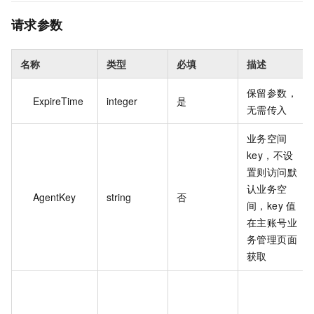
请求参数
名称
类型
必填
描述
保留参数，
ExpireTime
integer
是
无需传入
业务空间
key，不设
置则访问默
认业务空
AgentKey
string
否
间，key 值
在主账号业
务管理页面
获取