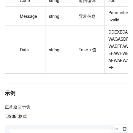
Code
string
返回编码
200
Parameter.I
Message
string
异常信息
nvalid
DDEXEDAF
WAGASDF
WAEFFAW
Data
string
Token 值
EFAWFWE
AFWAFWA
EF
示例
正常返回示例
格式
JSON