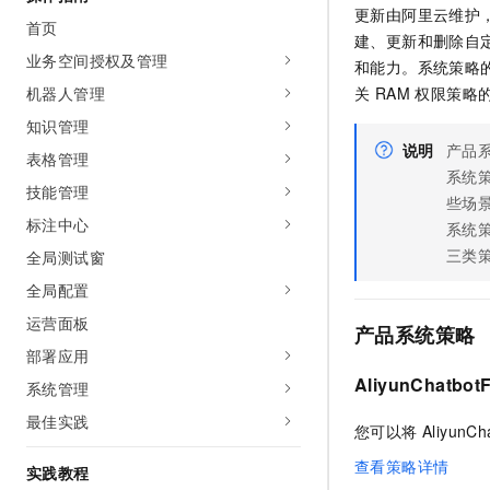
更新由阿里云维护
AI 产品 免费试用
网络
安全
云开发大赛
首页
Tableau 订阅
建、更新和删除自
1亿+ 大模型 tokens 和 
业务空间授权及管理
可观测
入门学习赛
和能力。系统策略的
中间件
AI空中课堂在线直播课
140+云产品 免费试用
机器人管理
大模型服务
关 RAM 权限策
上云与迁云
产品新客免费试用，最长1
数据库
知识管理
生态解决方案
千问AI平台-Token Plan
说明
产品
企业出海
大模型ACA认证体验
表格管理
大数据计算
系统策
助力企业全员 AI 认知与能
行业生态解决方案
技能管理
政企业务
些场景
媒体服务
千问AI平台-模型体验
开发者生态解决方案
标注中心
系统
在线体验全尺寸、多种模态
企业服务与云通信
三类
全局测试窗
AI 开发和 AI 应用解决
Happy 系列大模型
全局配置
域名与网站
运营面板
产品系统策略
终端用户计算
部署应用
Serverless
AliyunChatbot
大模型解决方案
系统管理
最佳实践
开发工具
您可以将 AliyunCh
快速部署 Dify，高效搭建 
查看策略详情
迁移与运维管理
实践教程