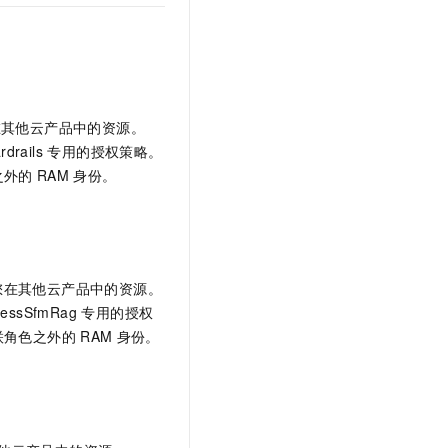
t.diy 一步搞定创意建站
构建大模型应用的安全防护体系
通过自然语言交互简化开发流程,全栈开发支持
通过阿里云安全产品对 AI 应用进行安全防护
来访问您在其他云产品中的资源。
AIGuardrails 专用的授权策略。
之外的
RAM
身份。
 来访问您在其他云产品中的资源。
otAccessSfmRag 专用的授权
联角色之外的
RAM
身份。