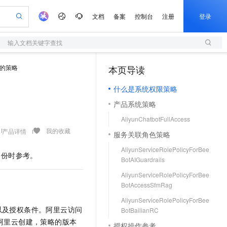
文档
备案
控制台
注册
登录
输入文档关键字查找
验
作计划
器
AI 活动
专业服务
服务伙伴合作计划
开发者社区
加入我们
服务平台百炼
阿里云 OPC 创新助力计划
的策略
本页导读
（1）
一站式生成采购清单，支持单品或批量购买
S
io：打造专属 AI 语音助手
S产品伙伴计划（繁花）
峰会
造的大模型服务与应用开发平台
轻量应用服务器
一句话生成原生可编辑精美 PPT 文稿
AI 生产力先锋
Al MaaS 服务伙伴赋能合作
域名
博文
Careers
至高可申请百万元
什么是系统权限策略
性可伸缩的云计算服务
开启高性价比 AI 编程新体验
Qwen-Audio-3.0-Realtime 端到端实时语音角色扮演
输入一句话想法, 轻松生成专业的 PPT
先锋实践拓展 AI 生产力的边界
快速构建应用程序和网站，即刻迈出上云第一步
Token 补贴，五大权
计划
海大会
伙伴信用分合作计划
商标
问答
社会招聘
产品系统策略
益加速 OPC 成功
S
eek-V4-Pro
数字证书管理服务（原SSL证书）
一键部署幻兽帕鲁游戏服务器
飞天发布时刻
HOT
划
备案
电子书
校园招聘
AliyunChatbotFullAccess
pSeek-V4-Pro
视频创作，一键激活电商全链路生产力
全托管，含MySQL、PostgreSQL、SQL Server、MariaDB多引擎
实现全站HTTPS，呈现可信的WEB访问
一键购买专属联机服务器，轻松开启游戏
所见，即是所愿
更多支持
我的收藏
产品详情
划
公司注册
镜像站
服务关联角色策略
视频生成
语音识别与合成
专属 QwenPaw
短信服务
漫剧工坊：一站式动画创作平台
AI 实训营
HOT
合作伙伴培训与认证
AliyunServiceRolePolicyForBee
划
上云迁移
的智能体编程平台
站生成，高效打造优质广告素材
从聊天伙伴进化为能主动干活的本地数字员工
快速生产连贯的高质量长漫剧
从基础到进阶，Agent 创客手把手教你
国内短信简单易用，安全可靠，秒级触达，全球覆盖200+国家和地区。
身份时参考。
e-1.1-T2V
Qwen3-TTS-Flash
lScope
BotAIGuardrails
我要反馈
查询合作伙伴
畅细腻的高质量视频
离线语音合成大模型，多语言方言自适应，低延迟高稳定
n Alibaba Cloud ISV 合作
代维服务
olarDB
建企业门户网站
大数据开发治理平台 DataWorks
10 分钟搭建微信、支付宝小程序
AliyunServiceRolePolicyForBee
创新加速
ope
登录合作伙伴管理后台
我要建议
站，无忧落地极速上线
以可视化方式快速构建移动和 PC 门户网站
100%兼容MySQL、PostgreSQL，兼容Oracle，支持集中和分布式
高效部署网站，快速应用到小程序
Data Agent 驱动的一站式 Data+AI 开发治理平台
BotAccessSfmRag
e-1.1-I2V
Cosyvoice-V3-Flash
安全
畅自然，细节丰富
高表现力语音合成大模型，语音克隆听感自然
AliyunServiceRolePolicyForBee
我要投诉
上云场景组合购
伴
以及授权条件。阿里云访问
BotBailianRC
边界网络安全防护产品
漫剧创作，剧本、分镜、视频高效生成
覆盖90%+业务场景，专享组合折扣价
2V
VPN
Fun-ASR
阿里云创建，策略的版本
授权操作参考