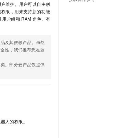
文戏情感细腻自然，动作戏激烈拳拳到肉，实现更强表演能力
支持中英文自由切换，具备更强的噪声鲁棒性
用户维护。用户可以自主创
云聚AI 严选权益
SSL 证书
的权限，用来支持新的功能
，一键激活高效办公新体验
精选AI产品，从模型到应用全链提效
堡垒机
 用户组和 RAM 角色。有
AI 用量加速计划
应用
防火墙
、识别商机，让客服更高效、服务更出色。
新老同享，达量后返
千问办公
主机安全
NEW
产品及其依赖产品。虽然
的智能体编程平台
一站式AI生产力平台
高安全性，我们推荐您在这
AI 应用及服务市场
伶鹊
三类。部分云产品仅提供
企业级人与Agent协作平台，接入和调度多个数字员工
智能客服平台，对话机器人、对话分析、智能外呼
AI 应用
大模型服务平台百炼 - 全妙
大模型
应用创作平台
多模态内容创作工具，已接入 DeepSeek
自然语言处理
数据标注
机器学习
机器人的权限。
息提取
与 AI 智能体进行实时音视频通话
从文本、图片、视频中提取结构化的属性信息
构建支持视频理解的 AI 音视频实时通话应用