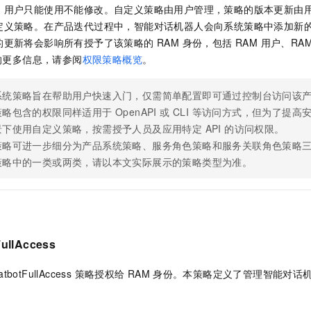
服务生态伙伴
视觉 Coding、空间感知、多模态思考等全面升级
1M上下文，专为长程任务能力而生
云工开物
企业应用
，用户只能使用不能修改。自定义策略由用户管理，策略的版本更新由
Night Plan 支持 Qwen 3.8-Max
AI 办公
NEW
Red Hat
定义策略。在产品迭代过程中，智能对话机器人会向系统策略中添加新
30+ 款产品免费体验
夜间 5 折，Qwen/Meoo/TokenPlan 客户专享
AI智能应用
科研合作
ERP
更新将会影响所有授予了该策略的 RAM 身份，包括 RAM 用户、RAM
堂（旗舰版）
SUSE
智能客服
AI 应用构建
大模型原生
略的更多信息，请参阅
权限策略概览
。
CRM
2个月
自动承接线索
建站小程序
Qoder
大模型服务平台百炼-应用模版
OA 办公系统
HOT
NEW
系统策略旨在帮助用户快速入门，仅需简单配置即可通过控制台访问该
面向真实软件
个人版上线、团队版降价；千问3.8-Max首发发尝鲜
丰富多元化的应用模版和解决方案
略包含的权限同样适用于 OpenAPI 或 CLI 等访问方式，但为了提
力提升
财税管理
模板建站
下使用自定义策略，按需授予人员及应用特定 API 的访问权限。
万有无界
大模型服务平台百炼-智能体
400电话
定制建站
策略可进一步细分为产品系统策略、服务角色策略和服务关联角色策略
的模型效果
灵活可视化地构建企业级 Agent
策略中的一类或两类，请以本文实际展示的策略类型为准。
方案
广告营销
模板小程序
秒悟
人工智能平台 PAI
定制小程序
云端极速 AI 
新一代 AI 视频生成模型，深度适配广告营销等场景
AI Native 的算法工程平台，一站式完成建模、训练、推理服务部署
APP 开发
建站系统
FullAccess
atbotFullAccess 策略授权给
RAM
身份。本策略定义了管理智能对话
AI 应用
10分钟微调：让0.6B模型媲美235B模型
多模态数据信
依托云原生高可用架构,实现Dify私有化部署
用1%尺寸在特定领域达到大模型90%以上效果