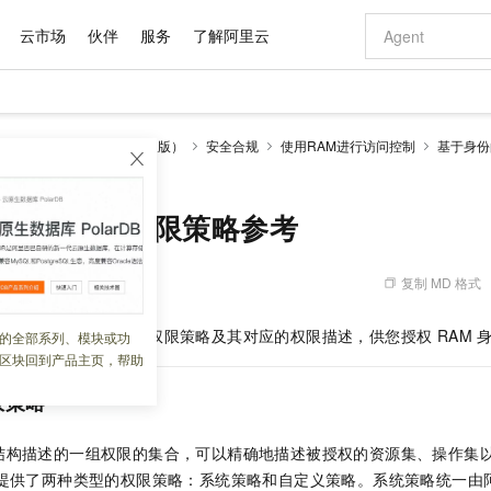
云市场
伙伴
服务
了解阿里云
AI 特惠
数据与 API
成为产品伙伴
企业增值服务
最佳实践
价格计算器
AI 场景体
基础软件
产品伙伴合
阿里云认证
市场活动
配置报价
大模型
人
智能对话机器人（通义版）
安全合规
使用RAM进行访问控制
基于身份
自助选配和估算价格
统权限策略参考
新方式
域名与网站
睿译宝，AI翻译排版一步到位
智启 AI 普惠权益
产品生态集成认证中心
企业支持计划
云上春晚
千问官方 MaaS 平台，为开发者和 Agent 而生，新用户赠送 1 亿 + tokens 额度
云服务器 EC
Qwen Aud
AI Coding
阿里云Maa
2026 阿里云
为企业打
数据集
Windows
大模型认证
模型
NEW
NEW
交付可用成果
值低价云产品抢先购
提供智能易用的域名与建站服务
上传文档即自动完成翻译和格式还原
至高享 1亿+免费 tokens，加速 Al 应用落地
安全可靠、弹
智能编程，一键
产品生态伙伴
专家技术服务
云上奥运之旅
弹性计算合作
阿里云中企出
手机三要素
宝塔 Linux
全部认证
机器人系统权限策略参考
价格优势
有专属领域专家
对象存储 OSS
GLM-5.2：长任务时代开源旗舰模型
阿里云 OPC 创新助力计划
云数据库 RD
即刻拥有 DeepS
AI 电商营销
产品生态伙伴工作台
企业增值服务台
云栖战略参考
云存储合作计
云栖大会
身份实名认证
CentOS
训练营
推动算力普惠，释放技术红利
的大模型服务
最高返9万
多领域专家智能体,一键组建 AI 虚拟交付团队
至高百万元 Token 补贴，加速一人公司成长
稳定、安全、高性价比、高性能的云存储服务
真正可用的 1M 上下文,一次完成代码全链路开发
轻松解锁专属 Dee
从图文生成到
复制 MD 格式
 02:15:30
云上的中国
数据库合作计
活动全景
短信
Docker
图片和
站式影视创作平台
人工智能平台 PAI
Hermes Agent，打造自进化智能体
Token Plan 模型订阅计划
Qoder
5 分钟轻松部署
AI 广告创作
企业成长
大模型
NEW
信息公告
看见新力量
云网络合作计
OCR 文字识别
JAVA
级电脑
证享300元代金券
可视化编排打通从文字构思到成片全链路闭环
一站式AI开发、训练和推理服务
自主进化，持久记忆，越用越聪明
Qwen3.8-Max 首发尝鲜，限时加量 10 倍，夜间低至2折
面向真实软件
图文、视频一
器人支持的所有系统权限策略及其对应的权限描述，供您授权 RAM 
的全部系列、模块或功
Kimi-K3
HappyHors
NEW
魔搭 Mode
loud
服务实践
官网公告
区块回到产品主页，帮助
Kimi 最新旗舰模型，长程编程与推理利器
让文字生成流
金融模力时刻
Salesforce O
版
发票查验
全能环境
Qoder CN
Claude Code + GStack 打造工程团队
千问办公，限时限量积分加倍
云原生数据库 P
低代码高效构
AI 建站
NEW
作计划
计划
创新中心
魔搭 ModelSc
健康状态
让AI从“聊天伙伴”进化为能干活的“数字员工”
覆盖公网/内网、递归/权威、移动APP等全场景解析服务
安装技能 GStack，拥有专属 AI 工程团队
你的AI工作搭子，覆盖日常办公高频场景
基于千问大模型等，支持代码智能生成、研发智能问答
0 代码专业建
限策略
客户案例
天气预报查询
操作系统
Deepseek-v4-pro
HappyHors
态合作计划
态智能体模型
旗舰 MoE 大模型，百万上下文与顶尖推理能力
图生视频，流
Compute
同享
容器服务 Kubernetes 版 ACK
万小智 AI 建站低至 15元/月
云防火墙
AI 短剧/漫剧
快递物流查询
WordPress
成为服务伙
结构描述的一组权限的集合，可以精确地描述被授权的资源集、操作集
高校合作
式云数据仓库
点，立即开启云上创新
提供一站式管理容器应用的 K8s 服务
送.CN域名，送备案服务码
云原生的云上
AI助力短剧
GLM-5.2
Wan2.7-T
品提供了两种类型的权限策略：系统策略和自定义策略。系统策略统一由
Ubuntu