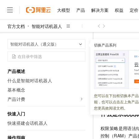
大模型
产品
解决方案
权益
定价
官方文档
智能对话机器人
大模型
产品
解决方案
权益
定价
云市场
伙伴
服务
了解阿里云
精选产品
精选解决方案
普惠上云
产品定价
精选商城
成为销售伙伴
售前咨询
为什么选择阿里云
千问AI平台
智能对话机器
首页
智能对话机器人（通义版）
了解云产品的定价详情
切换产品系列
智能对话机器人系
大模型服务平台百炼
千问办公，解锁你的工作
普惠上云 官方力荐
分销伙伴
在线服务
网站建设
什么是云计算
大
大模型服务与应用平台
企业级Agent产品，直接
云服务器38元/年起，超
咨询伙伴
多端小程序
技术领先
智能对话
云上成本管理
售后服务
千问大模型
Agency Agents：拥
官方推荐返现计划
大模型
大模型
精选产品
精选解决方案
Salesforce 国际版订阅
稳定可靠
产品概述
管理和优化成本
多元化、高性能、安全可靠
推荐新用户得奖励，单订单
销售伙伴合作计划
自助服务
什么是智能对话机器人
更新时间：
2026-05-13
友盟天域
安全合规
人工智能与机器学习
AI
文本生成
无影云电脑
HappyHorse 打造一
云工开物
无影生态合作计划
在线服务
基本概念
观测云
分析师报告
随时随地安全接入的云上超
高校专属算力普惠，学生认
计算
互联网应用开发
本文描述智能对话机
您可以在下拉框切换本产品
Qwen3.8-Max
HOT
产品计费
Salesforce On Alibaba C
工单服务
能，也可以点击左上角产品
智能体时代全能旗舰模型
Tuya 物联网平台阿里云
研究报告与白皮书
云解析DNS
快速拥有专属 OpenClaw
Consulting Partner 合
大数据
容器
您更高效阅读文档。
免费试用
短信专区
什么是系统权
快速入门
蓝凌 OA
Qwen3.7-Plus
AI 大模型销售与服务生
现代化应用
存储
天池大赛
能看、能想、能动手的多模
快速搭建会话机器人
云原生大数据计算服务 Max
解决方案免费试用 新老
电子合同
权限策略是用语法
面向分析的企业级SaaS模
最高领取价值200元试用
安全
网络与CDN
AI 算法大赛
Qwen3-VL-Plus
控制（RAM）产
操作指南
畅捷通