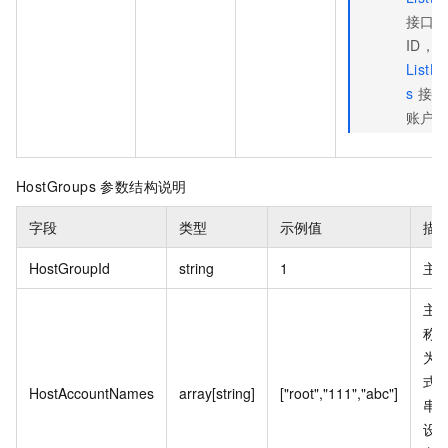
接口
ID，
ListH
s
接口
账户
HostGroups 参数结构说明
字段
类型
示例值
描
HostGroupId
string
1
主机
主
称
为 
式
HostAccountNames
array[string]
["root","111","abc"]
串
设置