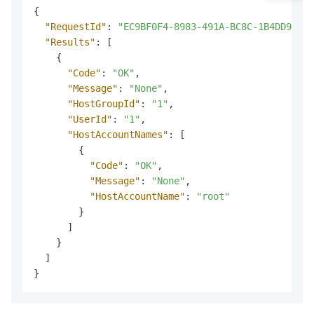
{
"RequestId"
:
"EC9BF0F4-8983-491A-BC8C-1B4DD94976
"Results"
:
[
{
"Code"
:
"OK"
,
"Message"
:
"None"
,
"HostGroupId"
:
"1"
,
"UserId"
:
"1"
,
"HostAccountNames"
:
[
{
"Code"
:
"OK"
,
"Message"
:
"None"
,
"HostAccountName"
:
"root"
}
]
}
]
}