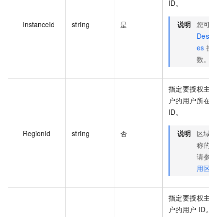
ID。
InstanceId
string
是
说明
您可
Descr
es
接
数。
指定要授权主
户的用户所在
ID。
RegionId
string
否
说明
区域 
称的
请参
用区
指定要授权主
户的用户 ID。