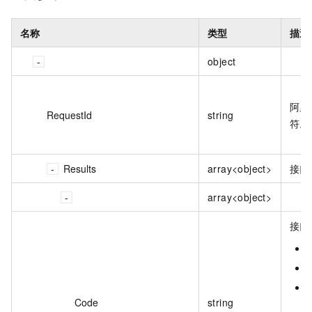
名称
类型
描述
object
阿里
RequestId
string
符。
Results
array<object>
接口
array<object>
接口
Code
string