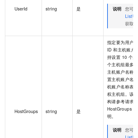
UserId
string
是
说明
您可
ListUs
获取
指定要为用户
ID 和主机账
持设置 10 个主
个主机组最多支持
主机账户名称
置主机账户名
机账户名称表
权主机组。该
构请参考请求
HostGroups
HostGroups
string
是
明。
说明
您可
ListH