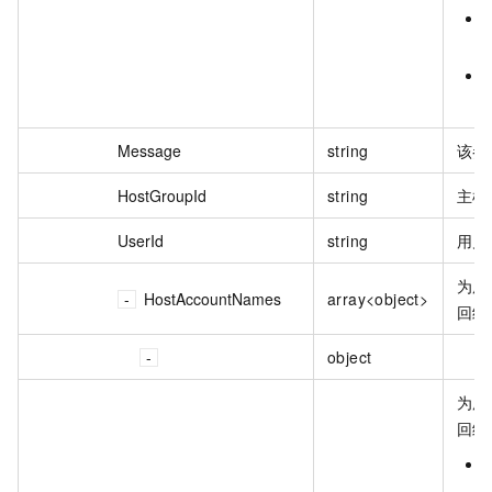
Message
string
该参
HostGroupId
string
主机
UserId
string
用户 
为用
HostAccountNames
array<object>
回结
object
为用
回结