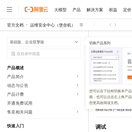
大模型
产品
解决方案
权益
定价
官方文档
运维安全中心（堡垒机）
大模型
产品
解决方案
权益
定价
云市场
伙伴
服务
了解阿里云
精选产品
精选解决方案
普惠上云
产品定价
精选商城
成为销售伙伴
售前咨询
为什么选择阿里云
千问AI平台
运维安全中心
首页
基础版、企业双擎版
了解云产品的定价详情
切换产品系列
数据库授权（仅支持V
大模型服务平台百炼
千问办公，解锁你的工作
普惠上云 官方力荐
分销伙伴
在线服务
网站建设
什么是云计算
大
DetachDataba
大模型服务与应用平台
企业级Agent产品，直接
云服务器38元/年起，超
咨询伙伴
多端小程序
技术领先
云上成本管理
售后服务
千问大模型
Agency Agents：拥
官方推荐返现计划
DetachD
大模型
大模型
精选产品
精选解决方案
Salesforce 国际版订阅
稳定可靠
产品概述
管理和优化成本
多元化、高性能、安全可靠
推荐新用户得奖励，单订单
销售伙伴合作计划
自助服务
产品简介
授权的数
友盟天域
安全合规
人工智能与机器学习
AI
文本生成
无影云电脑
HappyHorse 打造一
云工开物
无影生态合作计划
在线服务
动态与公告
观测云
分析师报告
随时随地安全接入的云上超
高校专属算力普惠，学生认
计算
互联网应用开发
您可以在下拉框切换本产品
Qwen3.8-Max
HOT
产品计费
更新时间：
2026-02-11
Salesforce On Alibaba C
工单服务
能，也可以点击左上角产品
智能体时代全能旗舰模型
Tuya 物联网平台阿里云
研究报告与白皮书
云解析DNS
快速拥有专属 OpenClaw
Consulting Partner 合
大数据
容器
开通免费试用
您更高效阅读文档。
免费试用
短信专区
移除给用户组授权
蓝凌 OA
Qwen3.7-Plus
售卖相关问题
AI 大模型销售与服务生
现代化应用
存储
天池大赛
能看、能想、能动手的多模
云原生大数据计算服务 Max
解决方案免费试用 新老
电子合同
面向分析的企业级SaaS模
最高领取价值200元试用
快速入门
安全
调试
网络与CDN
AI 算法大赛
Qwen3-VL-Plus
畅捷通