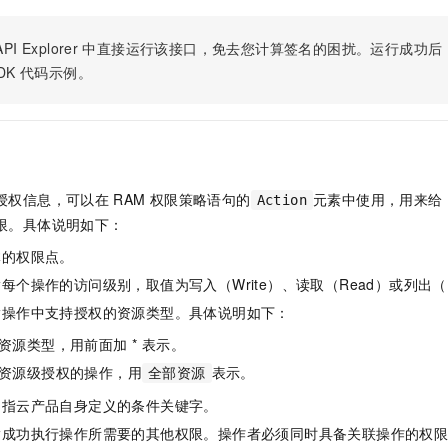
服务生态伙伴
视觉 Coding、空间感知、多模态思考等全面升级
1M上下文，专为长程任务能力而生
云工开物
企业应用
Night Plan 支持 Qwen 3.8-Max
AI 办公
NEW
Red Hat
30+ 款产品免费体验
夜间 5 折，Qwen/Meoo/TokenPlan 客户专享
AI智能应用
科研合作
PI Explorer
中直接运行该接口，免去您计算签名的困扰。运行成功后，OpenA
ERP
堂（旗舰版）
SUSE
DK
代码示例。
智能客服
AI 应用构建
大模型原生
CRM
2个月
自动承接线索
建站小程序
Qoder
大模型服务平台百炼-应用模版
OA 办公系统
HOT
NEW
面向真实软件
个人版上线、团队版降价；千问3.8-Max首发发尝鲜
丰富多元化的应用模版和解决方案
力提升
财税管理
模板建站
万有无界
大模型服务平台百炼-智能体
授权信息，可以在
RAM
权限策略语句的
元素中使用，用来给
400电话
定制建站
Action
的模型效果
灵活可视化地构建企业级 Agent
限。具体说明如下：
方案
广告营销
模板小程序
秒悟
人工智能平台 PAI
体的权限点。
定制小程序
云端极速 AI 
新一代 AI 视频生成模型，深度适配广告营销等场景
AI Native 的算法工程平台，一站式完成建模、训练、推理服务部署
每个操作的访问级别，取值为写入（Write）、读取（Read）或列出（L
APP 开发
指操作中支持授权的资源类型。具体说明如下：
资源类型，用前面加 * 表示。
建站系统
资源级授权的操作，用
表示。
全部资源
AI 应用
10分钟微调：让0.6B模型媲美235B模型
多模态数据信
是指云产品自身定义的条件关键字。
依托云原生高可用架构,实现Dify私有化部署
用1%尺寸在特定领域达到大模型90%以上效果
指成功执行操作所需要的其他权限。操作者必须同时具备关联操作的权