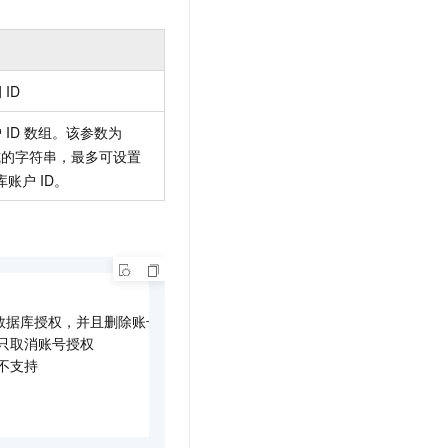
ID
 ID 数组。该参数为
格式的字符串，最多可设置
库账户 ID。
 // 取消数据库授权，并且删除账号授权

 // 只取消账号授权

 不支持
