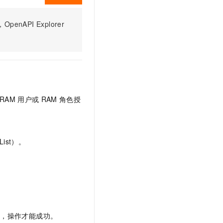
文戏情感细腻自然，动作戏激烈拳拳到肉，实现更强表演能力
支持中英文自由切换，具备更强的噪声鲁棒性
云聚AI 严选权益
SSL 证书
，一键激活高效办公新体验
精选AI产品，从模型到应用全链提效
PI Explorer
堡垒机
AI 用量加速计划
应用
防火墙
、识别商机，让客服更高效、服务更出色。
新老同享，达量后返
千问办公
主机安全
NEW
的智能体编程平台
一站式AI生产力平台
AI 应用及服务市场
伶鹊
RAM
用户或
RAM
角色授
企业级人与Agent协作平台，接入和调度多个数字员工
智能客服平台，对话机器人、对话分析、智能外呼
AI 应用
大模型服务平台百炼 - 全妙
大模型
应用创作平台
多模态内容创作工具，已接入 DeepSeek
ist）。
自然语言处理
数据标注
机器学习
息提取
与 AI 智能体进行实时音视频通话
从文本、图片、视频中提取结构化的属性信息
构建支持视频理解的 AI 音视频实时通话应用
限，操作才能成功。