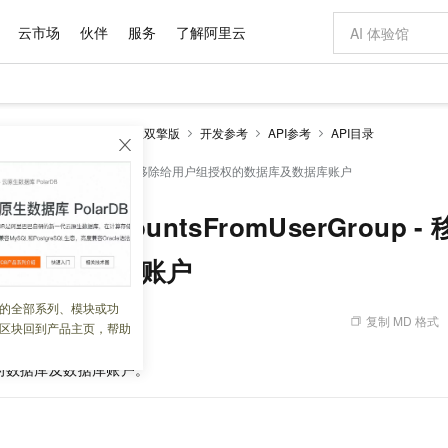
云市场
伙伴
服务
了解阿里云
AI 特惠
数据与 API
成为产品伙伴
企业增值服务
最佳实践
价格计算器
AI 场景体
基础软件
产品伙伴合
阿里云认证
市场活动
配置报价
大模型
（堡垒机）
基础版、企业双擎版
开发参考
API参考
API目录
自助选配和估算价格
3.2.40及以上版本使用）
新方式
域名与网站
睿译宝，AI翻译排版一步到位
智启 AI 普惠权益
产品生态集成认证中心
企业支持计划
云上春晚
千问官方 MaaS 平台，为开发者和 Agent 而生，新用户赠送 1 亿 + tokens 额度
云服务器 EC
Qwen Aud
AI Coding
阿里云Maa
2026 阿里云
为企业打
数据集
Windows
大模型认证
模型
NEW
NEW
seAccountsFromUserGroup - 移除给用户组授权的数据库及数据库账户
交付可用成果
值低价云产品抢先购
提供智能易用的域名与建站服务
上传文档即自动完成翻译和格式还原
至高享 1亿+免费 tokens，加速 Al 应用落地
安全可靠、弹
智能编程，一键
产品生态伙伴
专家技术服务
云上奥运之旅
弹性计算合作
阿里云中企出
手机三要素
宝塔 Linux
全部认证
价格优势
有专属领域专家
对象存储 OSS
GLM-5.2：长任务时代开源旗舰模型
阿里云 OPC 创新助力计划
云数据库 RD
即刻拥有 DeepS
AI 电商营销
atabaseAccountsFromUserGroup
产品生态伙伴工作台
企业增值服务台
云栖战略参考
云存储合作计
云栖大会
身份实名认证
CentOS
训练营
推动算力普惠，释放技术红利
的大模型服务
最高返9万
多领域专家智能体,一键组建 AI 虚拟交付团队
至高百万元 Token 补贴，加速一人公司成长
稳定、安全、高性价比、高性能的云存储服务
真正可用的 1M 上下文,一次完成代码全链路开发
轻松解锁专属 Dee
从图文生成到
据库及数据库账户
云上的中国
数据库合作计
活动全景
短信
Docker
图片和
站式影视创作平台
人工智能平台 PAI
Hermes Agent，打造自进化智能体
Token Plan 模型订阅计划
Qoder
5 分钟轻松部署
AI 广告创作
企业成长
大模型
NEW
信息公告
看见新力量
云网络合作计
OCR 文字识别
JAVA
级电脑
证享300元代金券
可视化编排打通从文字构思到成片全链路闭环
一站式AI开发、训练和推理服务
自主进化，持久记忆，越用越聪明
Qwen3.8-Max 首发尝鲜，限时加量 10 倍，夜间低至2折
面向真实软件
图文、视频一
的全部系列、模块或功
Kimi-K3
HappyHors
NEW
魔搭 Mode
复制 MD 格式
 07:25:47
loud
服务实践
官网公告
区块回到产品主页，帮助
Kimi 最新旗舰模型，长程编程与推理利器
让文字生成流
金融模力时刻
Salesforce O
版
发票查验
全能环境
Qoder CN
Claude Code + GStack 打造工程团队
千问办公，限时限量积分加倍
云原生数据库 P
低代码高效构
AI 建站
NEW
作计划
计划
创新中心
魔搭 ModelSc
健康状态
让AI从“聊天伙伴”进化为能干活的“数字员工”
覆盖公网/内网、递归/权威、移动APP等全场景解析服务
安装技能 GStack，拥有专属 AI 工程团队
你的AI工作搭子，覆盖日常办公高频场景
基于千问大模型等，支持代码智能生成、研发智能问答
0 代码专业建
的数据库及数据库账户。
客户案例
天气预报查询
操作系统
Deepseek-v4-pro
HappyHors
态合作计划
态智能体模型
旗舰 MoE 大模型，百万上下文与顶尖推理能力
图生视频，流
Compute
同享
容器服务 Kubernetes 版 ACK
万小智 AI 建站低至 15元/月
云防火墙
AI 短剧/漫剧
快递物流查询
WordPress
成为服务伙
高校合作
式云数据仓库
点，立即开启云上创新
提供一站式管理容器应用的 K8s 服务
送.CN域名，送备案服务码
云原生的云上
AI助力短剧
GLM-5.2
Wan2.7-T
Ubuntu