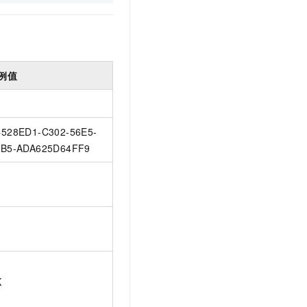
例值
528ED1-C302-56E5-
B5-ADA625D64FF9
K