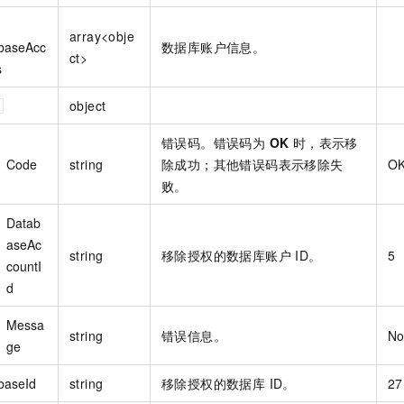
array<obje
baseAcc
数据库账户信息。
ct>
s
object
错误码。错误码为
OK
时，表示移
Code
string
除成功；其他错误码表示移除失
O
败。
Datab
aseAc
string
移除授权的数据库账户 ID。
5
countI
d
Messa
string
错误信息。
No
ge
baseId
string
移除授权的数据库 ID。
27