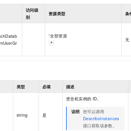
一个 AI 助手
即刻拥有 DeepSeek-R1 满血版
超强辅助，Bol
在企业官网、通讯软件中为客户提供 AI 客服
多种方案随心选，轻松解锁专属 DeepSeek
访问级
资源类型
条
别
*
全部资源
achDatab
无
omUserGr
*
类型
必填
描述
堡垒机实例的 ID。
说明
您可以调用
string
是
DescribeInstances
接口获取该参数。