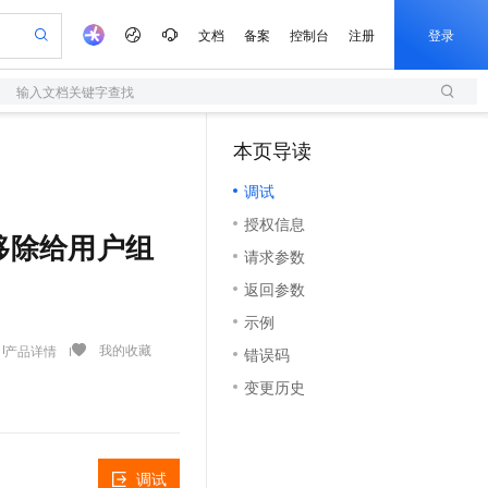
文档
备案
控制台
注册
登录
输入文档关键字查找
验
作计划
器
AI 活动
专业服务
服务伙伴合作计划
开发者社区
加入我们
服务平台百炼
阿里云 OPC 创新助力计划
本页导读
（1）
一站式生成采购清单，支持单品或批量购买
S
io：打造专属 AI 语音助手
S产品伙伴计划（繁花）
峰会
造的大模型服务与应用开发平台
轻量应用服务器
一句话生成原生可编辑精美 PPT 文稿
AI 生产力先锋
Al MaaS 服务伙伴赋能合作
域名
博文
Careers
至高可申请百万元
调试
性可伸缩的云计算服务
开启高性价比 AI 编程新体验
Qwen-Audio-3.0-Realtime 端到端实时语音角色扮演
输入一句话想法, 轻松生成专业的 PPT
先锋实践拓展 AI 生产力的边界
快速构建应用程序和网站，即刻迈出上云第一步
Token 补贴，五大权
计划
海大会
伙伴信用分合作计划
商标
问答
社会招聘
授权信息
益加速 OPC 成功
S
eek-V4-Pro
数字证书管理服务（原SSL证书）
一键部署幻兽帕鲁游戏服务器
飞天发布时刻
 - 移除给用户组
HOT
划
备案
电子书
校园招聘
请求参数
pSeek-V4-Pro
视频创作，一键激活电商全链路生产力
全托管，含MySQL、PostgreSQL、SQL Server、MariaDB多引擎
实现全站HTTPS，呈现可信的WEB访问
一键购买专属联机服务器，轻松开启游戏
所见，即是所愿
更多支持
划
公司注册
镜像站
返回参数
视频生成
语音识别与合成
专属 QwenPaw
短信服务
漫剧工坊：一站式动画创作平台
AI 实训营
HOT
合作伙伴培训与认证
示例
划
上云迁移
的智能体编程平台
站生成，高效打造优质广告素材
从聊天伙伴进化为能主动干活的本地数字员工
快速生产连贯的高质量长漫剧
从基础到进阶，Agent 创客手把手教你
国内短信简单易用，安全可靠，秒级触达，全球覆盖200+国家和地区。
e-1.1-T2V
Qwen3-TTS-Flash
lScope
我要反馈
我的收藏
产品详情
查询合作伙伴
错误码
畅细腻的高质量视频
离线语音合成大模型，多语言方言自适应，低延迟高稳定
n Alibaba Cloud ISV 合作
代维服务
olarDB
建企业门户网站
大数据开发治理平台 DataWorks
10 分钟搭建微信、支付宝小程序
变更历史
创新加速
ope
登录合作伙伴管理后台
我要建议
站，无忧落地极速上线
以可视化方式快速构建移动和 PC 门户网站
100%兼容MySQL、PostgreSQL，兼容Oracle，支持集中和分布式
高效部署网站，快速应用到小程序
Data Agent 驱动的一站式 Data+AI 开发治理平台
e-1.1-I2V
Cosyvoice-V3-Flash
安全
畅自然，细节丰富
高表现力语音合成大模型，语音克隆听感自然
我要投诉
上云场景组合购
伴
边界网络安全防护产品
漫剧创作，剧本、分镜、视频高效生成
覆盖90%+业务场景，专享组合折扣价
2V
VPN
Fun-ASR
调试