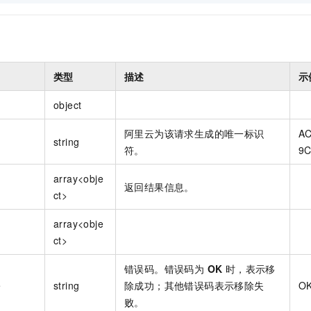
类型
描述
示
object
阿里云为该请求生成的唯一标识
AC
string
符。
9C
array<obje
返回结果信息。
ct>
array<obje
ct>
错误码。错误码为
OK
时，表示移
e
string
除成功；其他错误码表示移除失
O
败。