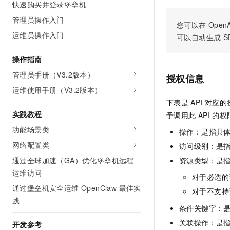
快速购买并登录堡垒机
AI 产品 免费试用
网络
安全
云开发大赛
Tableau 订阅
管理员操作入门
1亿+ 大模型 tokens 和 
您可以在
OpenA
可观测
入门学习赛
中间件
AI空中课堂在线直播课
运维员操作入门
可以自动生成
S
140+云产品 免费试用
大模型服务
上云与迁云
产品新客免费试用，最长1
数据库
操作指南
生态解决方案
千问AI平台-Token Plan
企业出海
大模型ACA认证体验
管理员手册（V3.2版本）
大数据计算
授权信息
助力企业全员 AI 认知与能
行业生态解决方案
运维使用手册（V3.2版本）
政企业务
媒体服务
千问AI平台-模型体验
下表是
API
对应的
开发者生态解决方案
在线体验全尺寸、多种模态
实践教程
予调用此
API
的权
企业服务与云通信
AI 开发和 AI 应用解决
功能场景类
Happy 系列大模型
操作：是指具
域名与网站
网络配置类
访问级别：是指
终端用户计算
通过全球加速（GA）优化堡垒机远程
资源类型：是
运维访问
对于必选的
Serverless
大模型解决方案
通过堡垒机安全运维 OpenClaw 最佳实
对于不支持
开发工具
践
快速部署 Dify，高效搭建 
条件关键字：
迁移与运维管理
关联操作：是
开发参考