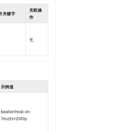
t.diy 一步搞定创意建站
构建大模型应用的安全防护体系
通过自然语言交互简化开发流程,全栈开发支持
通过阿里云安全产品对 AI 应用进行安全防护
关联操
件关键字
作
无
示例值
bastionhost-cn-
7mz2v120f0y