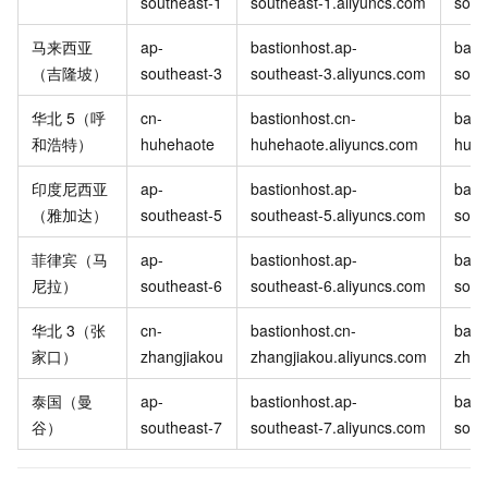
southeast-1
southeast-1.aliyuncs.com
sout
马来西亚
ap-
bastionhost.ap-
bast
（吉隆坡）
southeast-3
southeast-3.aliyuncs.com
sout
华北
5（呼
cn-
bastionhost.cn-
bast
和浩特）
huhehaote
huhehaote.aliyuncs.com
huhe
印度尼西亚
ap-
bastionhost.ap-
bast
（雅加达）
southeast-5
southeast-5.aliyuncs.com
sout
菲律宾（马
ap-
bastionhost.ap-
bast
尼拉）
southeast-6
southeast-6.aliyuncs.com
sout
华北
3（张
cn-
bastionhost.cn-
bast
家口）
zhangjiakou
zhangjiakou.aliyuncs.com
zhan
泰国（曼
ap-
bastionhost.ap-
bast
谷）
southeast-7
southeast-7.aliyuncs.com
sout