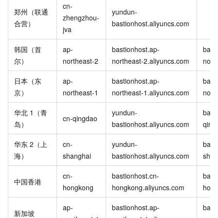
cn-
郑州（联通
yundun-
zhengzhou-
合营）
bastionhost.aliyuncs.com
jva
韩国（首
ap-
bastionhost.ap-
bast
尔）
northeast-2
northeast-2.aliyuncs.com
nort
日本（东
ap-
bastionhost.ap-
bast
京）
northeast-1
northeast-1.aliyuncs.com
nort
华北
1（青
yundun-
bast
cn-qingdao
岛）
bastionhost.aliyuncs.com
qing
华东
2（上
cn-
yundun-
bast
海）
shanghai
bastionhost.aliyuncs.com
shan
cn-
bastionhost.cn-
bast
中国香港
hongkong
hongkong.aliyuncs.com
hong
ap-
bastionhost.ap-
bast
新加坡