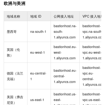
欧洲与美洲
地域名称
地域
ID
公网接入地址
VPC
接入地址
bastionhost.na-
bastionhost-
墨西哥
na-south-1
south-
vpc.na-south-
1.aliyuncs.com
1.aliyuncs.com
bastionhost.eu-
bastionhost-
英国（伦
eu-west-1
west-
vpc.eu-west-
敦）
1.aliyuncs.com
1.aliyuncs.com
bastionhost-
bastionhost.eu-
德国（法兰
eu-central-
vpc.eu-
central-
克福）
1
central-
1.aliyuncs.com
1.aliyuncs.com
bastionhost.us-
bastionhost-
美国（弗吉
us-east-1
east-
vpc.us-east-
尼亚）