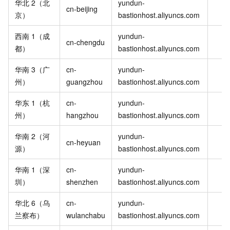
华北
2（北
yundun-
cn-beijing
京）
bastionhost.aliyuncs.com
西南
1（成
yundun-
cn-chengdu
都）
bastionhost.aliyuncs.com
华南
3（广
cn-
yundun-
州）
guangzhou
bastionhost.aliyuncs.com
华东
1（杭
cn-
yundun-
州）
hangzhou
bastionhost.aliyuncs.com
华南
2（河
yundun-
cn-heyuan
源）
bastionhost.aliyuncs.com
华南
1（深
cn-
yundun-
圳）
shenzhen
bastionhost.aliyuncs.com
华北
6（乌
cn-
yundun-
兰察布）
wulanchabu
bastionhost.aliyuncs.com