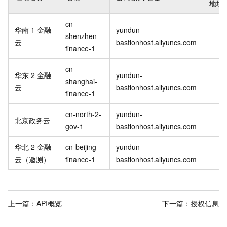
地址
cn-
华南
1 金融
yundun-
shenzhen-
云
bastionhost.aliyuncs.com
finance-1
cn-
华东
2 金融
yundun-
shanghai-
云
bastionhost.aliyuncs.com
finance-1
cn-north-2-
yundun-
北京政务云
gov-1
bastionhost.aliyuncs.com
华北
2 金融
cn-beijing-
yundun-
云（邀测）
finance-1
bastionhost.aliyuncs.com
上一篇：
API概览
下一篇：
授权信息