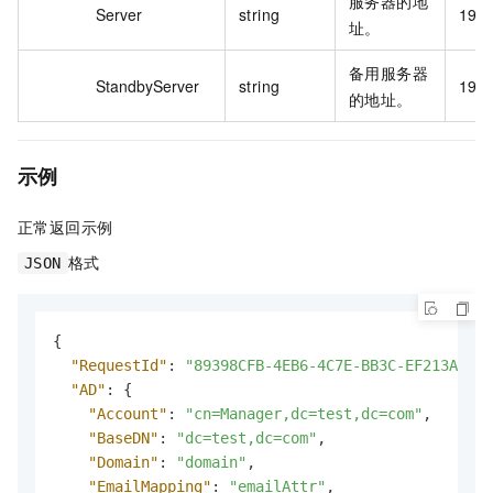
服务器的地
Server
string
192
址。
备用服务器
StandbyServer
string
192
的地址。
示例
正常返回示例
格式
JSON
{
"RequestId"
:
"89398CFB-4EB6-4C7E-BB3C-EF213AC8FA
"AD"
:
{
"Account"
:
"cn=Manager,dc=test,dc=com"
,
"BaseDN"
:
"dc=test,dc=com"
,
"Domain"
:
"domain"
,
"EmailMapping"
:
"emailAttr"
,