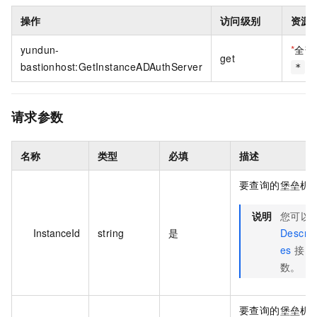
操作
访问级别
资源
yundun-
*
全部
get
bastionhost:GetInstanceADAuthServer
*
请求参数
名称
类型
必填
描述
要查询的堡垒机实
说明
您可以
InstanceId
string
是
Describ
es
接口
数。
要查询的堡垒机