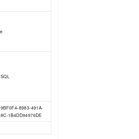
ue
ySQL
9BF0F4-8983-491A-
8C-1B4DD94976DE