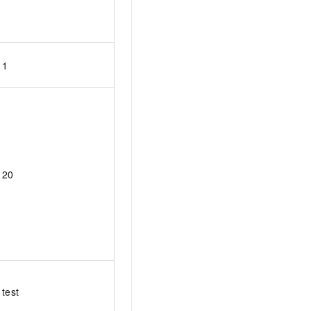
1
20
test