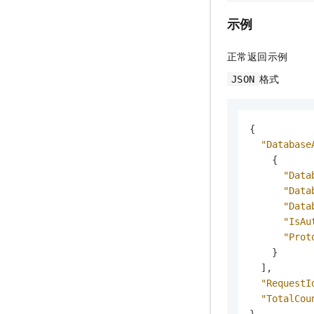
示例
正常返回示例
格式
JSON
{
"Database
{
"Data
"Data
"Data
"IsAu
"Prot
}
]
,
"RequestI
"TotalCou
}