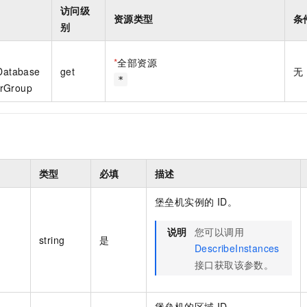
一个 AI 助手
即刻拥有 DeepSeek-R1 满血版
超强辅助，Bol
访问级
资源类型
条
在企业官网、通讯软件中为客户提供 AI 客服
多种方案随心选，轻松解锁专属 DeepSeek
别
*
全部资源
tDatabase
get
无
*
rGroup
类型
必填
描述
堡垒机实例的 ID。
说明
您可以调用
string
是
DescribeInstances
接口获取该参数。
堡垒机的区域 ID。