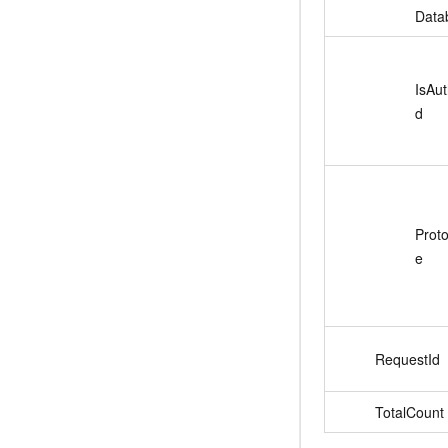
Data
IsAut
d
Prot
e
RequestId
TotalCount