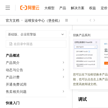
大模型
产品
解决方案
权益
定价
官方文档
运维安全中心（堡垒机）
大模型
产品
解决方案
权益
定价
云市场
伙伴
服务
了解阿里云
精选产品
精选解决方案
普惠上云
产品定价
精选商城
成为销售伙伴
售前咨询
为什么选择阿里云
千问AI平台
运维安全中心
首页
基础版、企业双擎版
了解云产品的定价详情
切换产品系列
数据库账户（仅支持V
大模型服务平台百炼
睿译宝，AI翻译排版一
普惠上云 官方力荐
分销伙伴
在线服务
网站建设
什么是云计算
大
大模型服务与应用平台
上传文档即自动完成翻译和
云服务器38元/年起，超
咨询伙伴
多端小程序
技术领先
ListDat
云上成本管理
售后服务
千问大模型
GLM-5.2：长任务时代
官方推荐返现计划
大模型
大模型
精选产品
精选解决方案
Salesforce 国际版订阅
稳定可靠
产品概述
管理和优化成本
多元化、高性能、安全可靠
推荐新用户得奖励，单订单
未授权的
销售伙伴合作计划
自助服务
产品简介
友盟天域
安全合规
人工智能与机器学习
AI
文本生成
无影云电脑
Hermes Agent，打造
云工开物
无影生态合作计划
在线服务
动态与公告
观测云
分析师报告
随时随地安全接入的云上超
自主进化，持久记忆，越用
高校专属算力普惠，学生认
更新时间：
2026-06-08
计算
互联网应用开发
您可以在下拉框切换本产品
Qwen3.8-Max
HOT
产品计费
Salesforce On Alibaba C
工单服务
能，也可以点击左上角产品
智能体时代全能旗舰模型
Tuya 物联网平台阿里云
研究报告与白皮书
云解析DNS
快速拥有专属 OpenClaw
Consulting Partner 合
大数据
容器
开通免费试用
您更高效阅读文档。
查询用户组已授权
免费试用
短信专区
蓝凌 OA
Qwen3.7-Plus
售卖相关问题
AI 大模型销售与服务生
现代化应用
存储
天池大赛
能看、能想、能动手的多模
云原生大数据计算服务 Max
解决方案免费试用 新老
电子合同
调试
面向分析的企业级SaaS模
最高领取价值200元试用
快速入门
安全
网络与CDN
AI 算法大赛
Qwen3-VL-Plus
畅捷通