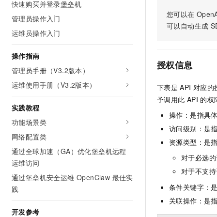
快速购买并登录堡垒机
AI 产品 免费试用
网络
安全
云开发大赛
您可以在
OpenA
Tableau 订阅
管理员操作入门
1亿+ 大模型 tokens 和 
可以自动生成
S
可观测
入门学习赛
中间件
AI空中课堂在线直播课
运维员操作入门
140+云产品 免费试用
大模型服务
上云与迁云
产品新客免费试用，最长1
数据库
操作指南
生态解决方案
千问AI平台-Token Plan
授权信息
企业出海
大模型ACA认证体验
管理员手册（V3.2版本）
大数据计算
助力企业全员 AI 认知与能
行业生态解决方案
运维使用手册（V3.2版本）
政企业务
下表是
API
对应的
媒体服务
千问AI平台-模型体验
开发者生态解决方案
予调用此
API
的权
在线体验全尺寸、多种模态
实践教程
企业服务与云通信
操作：是指具
AI 开发和 AI 应用解决
功能场景类
Happy 系列大模型
访问级别：是指
域名与网站
网络配置类
资源类型：是
终端用户计算
通过全球加速（GA）优化堡垒机远程
对于必选的
运维访问
Serverless
大模型解决方案
对于不支持
通过堡垒机安全运维 OpenClaw 最佳实
条件关键字：
开发工具
践
快速部署 Dify，高效搭建 
关联操作：是
迁移与运维管理
开发参考