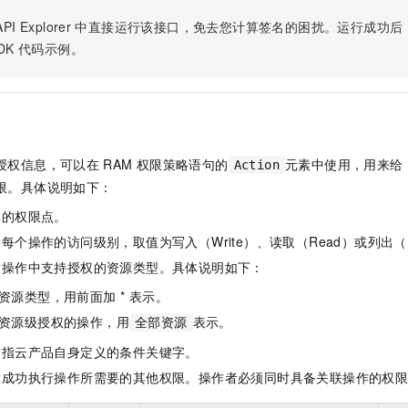
服务生态伙伴
视觉 Coding、空间感知、多模态思考等全面升级
1M上下文，专为长程任务能力而生
云工开物
企业应用
Night Plan 支持 Qwen 3.8-Max
AI 办公
NEW
PI Explorer
中直接运行该接口，免去您计算签名的困扰。运行成功后，OpenA
Red Hat
30+ 款产品免费体验
夜间 5 折，Qwen/Meoo/TokenPlan 客户专享
AI智能应用
科研合作
DK
代码示例。
ERP
堂（旗舰版）
SUSE
智能客服
AI 应用构建
大模型原生
CRM
2个月
自动承接线索
建站小程序
Qoder
大模型服务平台百炼-应用模版
OA 办公系统
HOT
NEW
面向真实软件
个人版上线、团队版降价；千问3.8-Max首发发尝鲜
丰富多元化的应用模版和解决方案
力提升
财税管理
模板建站
授权信息，可以在
RAM
权限策略语句的
元素中使用，用来给
Action
万有无界
大模型服务平台百炼-智能体
400电话
定制建站
限。具体说明如下：
的模型效果
灵活可视化地构建企业级 Agent
体的权限点。
方案
广告营销
模板小程序
秒悟
人工智能平台 PAI
每个操作的访问级别，取值为写入（Write）、读取（Read）或列出（L
定制小程序
云端极速 AI 
新一代 AI 视频生成模型，深度适配广告营销等场景
AI Native 的算法工程平台，一站式完成建模、训练、推理服务部署
指操作中支持授权的资源类型。具体说明如下：
APP 开发
资源类型，用前面加 * 表示。
建站系统
资源级授权的操作，用
表示。
全部资源
是指云产品自身定义的条件关键字。
AI 应用
10分钟微调：让0.6B模型媲美235B模型
多模态数据信
指成功执行操作所需要的其他权限。操作者必须同时具备关联操作的权
依托云原生高可用架构,实现Dify私有化部署
用1%尺寸在特定领域达到大模型90%以上效果