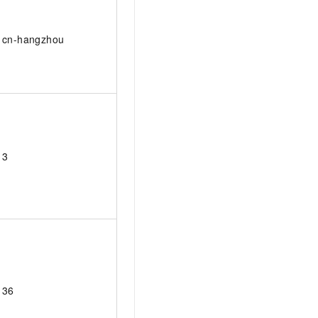
cn-hangzhou
3
36