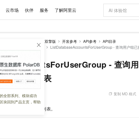
云市场
伙伴
服务
了解阿里云
AI 特惠
数据与 API
成为产品伙伴
企业增值服务
最佳实践
价格计算器
AI 场景体
基础软件
产品伙伴合
阿里云认证
市场活动
配置报价
大模型
（堡垒机）
基础版、企业双擎版
开发参考
API参考
API目录
自助选配和估算价格
3.2.40及以上版本使用）
ListDatabaseAccountsForUserGroup -
步到位
域名与网站
智启 AI 普惠权益
产品生态集成认证中心
企业支持计划
云上春晚
Qwen Audio：打造专属 AI 语音助手
千问官方 MaaS 平台，为开发者和 Agent 而生，新用户赠送 1 亿 + tokens 额度
云服务器 EC
一句话生成原生
AI Coding
阿里云Maa
2026 阿里云
为企业打
数据集
Windows
大模型认证
模型
NEW
NEW
格式还原
值低价云产品抢先购
提供智能易用的域名与建站服务
至高享 1亿+免费 tokens，加速 Al 应用落地
Qwen-Audio-3.0-Realtime 端到端实时语音角色扮演
安全可靠、弹
输入一句话想法,
智能编程，一键
产品生态伙伴
专家技术服务
云上奥运之旅
弹性计算合作
阿里云中企出
手机三要素
宝塔 Linux
全部认证
abaseAccountsForUserGroup -
价格优势
开源旗舰模型
对象存储 OSS
即刻拥有 DeepSeek-V4-Pro
阿里云 OPC 创新助力计划
云数据库 RD
一键部署幻兽
AI 电商营销
产品生态伙伴工作台
企业增值服务台
云栖战略参考
云存储合作计
云栖大会
身份实名认证
CentOS
训练营
推动算力普惠，释放技术红利
的大模型服务
最高返9万
真正可用的 1M 上下文,一次完成代码全链路开发
轻松解锁专属 DeepSeek-V4-Pro
至高百万元 Token 补贴，加速一人公司成长
稳定、安全、高性价比、高性能的云存储服务
一键购买专属
从图文生成到
数据库账户列表
云上的中国
数据库合作计
活动全景
短信
Docker
图片和
自进化智能体
人工智能平台 PAI
5 分钟轻松部署专属 QwenPaw
Token Plan 模型订阅计划
Qoder
高效搭建 AI
AI 广告创作
企业成长
大模型
NEW
HOT
信息公告
看见新力量
云网络合作计
OCR 文字识别
JAVA
级电脑
越聪明
证享300元代金券
一站式AI开发、训练和推理服务
Qwen3.8-Max 首发尝鲜，限时加量 10 倍，夜间低至2折
从聊天伙伴进化为能主动干活的本地数字员工
面向真实软件
图文、视频一
复制 MD 格式
 10:10:25
的全部系列、模块或功
Kimi-K3
HappyHors
NEW
魔搭 Mode
loud
服务实践
官网公告
区块回到产品主页，帮助
Kimi 最新旗舰模型，长程编程与推理利器
让文字生成流
金融模力时刻
Salesforce O
版
发票查验
全能环境
Qoder CN
Claude Code + GStack 打造工程团队
千问办公，限时限量积分加倍
云原生数据库 P
低代码高效构
AI 建站
NEW
作计划
和未授权的数据库账户列表。
计划
创新中心
魔搭 ModelSc
健康状态
让AI从“聊天伙伴”进化为能干活的“数字员工”
覆盖公网/内网、递归/权威、移动APP等全场景解析服务
安装技能 GStack，拥有专属 AI 工程团队
你的AI工作搭子，覆盖日常办公高频场景
基于千问大模型等，支持代码智能生成、研发智能问答
0 代码专业建
客户案例
天气预报查询
操作系统
Deepseek-v4-pro
HappyHors
态合作计划
态智能体模型
旗舰 MoE 大模型，百万上下文与顶尖推理能力
图生视频，流
Compute
同享
容器服务 Kubernetes 版 ACK
万小智 AI 建站低至 15元/月
云防火墙
AI 短剧/漫剧
快递物流查询
WordPress
成为服务伙
高校合作
式云数据仓库
点，立即开启云上创新
提供一站式管理容器应用的 K8s 服务
送.CN域名，送备案服务码
云原生的云上
AI助力短剧
GLM-5.2
Wan2.7-T
Ubuntu