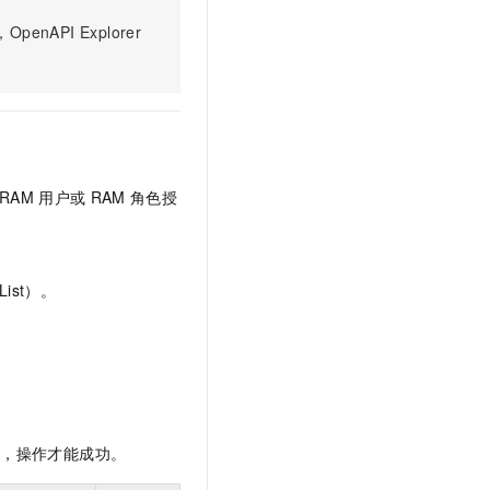
文戏情感细腻自然，动作戏激烈拳拳到肉，实现更强表演能力
支持中英文自由切换，具备更强的噪声鲁棒性
云聚AI 严选权益
SSL 证书
PI Explorer
，一键激活高效办公新体验
精选AI产品，从模型到应用全链提效
堡垒机
AI 用量加速计划
应用
防火墙
、识别商机，让客服更高效、服务更出色。
新老同享，达量后返
千问办公
主机安全
NEW
的智能体编程平台
一站式AI生产力平台
RAM
用户或
RAM
角色授
AI 应用及服务市场
伶鹊
企业级人与Agent协作平台，接入和调度多个数字员工
智能客服平台，对话机器人、对话分析、智能外呼
AI 应用
大模型服务平台百炼 - 全妙
大模型
ist）。
应用创作平台
多模态内容创作工具，已接入 DeepSeek
自然语言处理
数据标注
机器学习
息提取
与 AI 智能体进行实时音视频通话
限，操作才能成功。
从文本、图片、视频中提取结构化的属性信息
构建支持视频理解的 AI 音视频实时通话应用