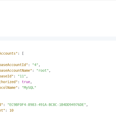
Accounts"
:
[
baseAccountId"
:
"4"
,
baseAccountName"
:
"root"
,
baseId"
:
"11"
,
thorized"
:
true
,
ocolName"
:
"MySQL"
d"
:
"EC9BF0F4-8983-491A-BC8C-1B4DD94976DE"
,
nt"
:
10