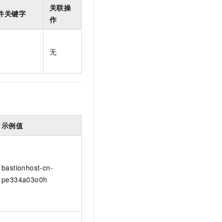
t.diy 一步搞定创意建站
构建大模型应用的安全防护体系
关联操
件关键字
通过自然语言交互简化开发流程,全栈开发支持
通过阿里云安全产品对 AI 应用进行安全防护
作
无
示例值
bastionhost-cn-
pe334a03o0h