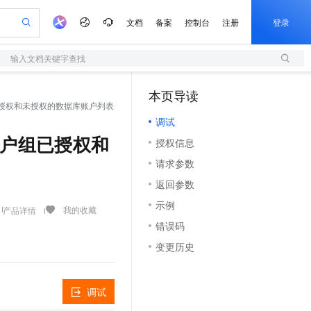
文档
备案
控制台
注册
登录
输入文档关键字查找
验
作计划
器
AI 活动
专业服务
服务伙伴合作计划
开发者社区
加入我们
服务平台百炼
阿里云 OPC 创新助力计划
本页导读
（1）
一站式生成采购清单，支持单品或批量购买
 查询用户组已授权和未授权的数据库账户列表
S
可编辑精美 PPT 文稿
S产品伙伴计划（繁花）
峰会
造的大模型服务与应用开发平台
轻量应用服务器
Agency Agents：拥有专属领域专家
AI 生产力先锋
Al MaaS 服务伙伴赋能合作
域名
博文
Careers
至高可申请百万元
调试
性可伸缩的云计算服务
 轻松生成专业的 PPT
开启高性价比 AI 编程新体验
先锋实践拓展 AI 生产力的边界
快速构建应用程序和网站，即刻迈出上云第一步
多领域专家智能体,一键组建 AI 虚拟交付团队
Token 补贴，五大权
计划
海大会
伙伴信用分合作计划
商标
问答
社会招聘
 查询用户组已授权和
授权信息
益加速 OPC 成功
S
帕鲁游戏服务器
数字证书管理服务（原SSL证书）
HappyHorse 打造一站式影视创作平台
飞天发布时刻
HOT
划
备案
电子书
校园招聘
请求参数
联机服务器，轻松开启游戏
视频创作，一键激活电商全链路生产力
全托管，含MySQL、PostgreSQL、SQL Server、MariaDB多引擎
实现全站HTTPS，呈现可信的WEB访问
所见，即是所愿
可视化编排打通从文字构思到成片全链路闭环
更多支持
划
公司注册
镜像站
返回参数
视频生成
语音识别与合成
 智能体与工作流应用
短信服务
漫剧工坊：一站式动画创作平台
AI 实训营
合作伙伴培训与认证
示例
划
上云迁移
的智能体编程平台
站生成，高效打造优质广告素材
通过阿里云百炼高效搭建AI应用,助力高效开发
快速生产连贯的高质量长漫剧
从基础到进阶，Agent 创客手把手教你
国内短信简单易用，安全可靠，秒级触达，全球覆盖200+国家和地区。
我的收藏
产品详情
e-1.1-T2V
Qwen3-TTS-Flash
lScope
我要反馈
查询合作伙伴
错误码
畅细腻的高质量视频
离线语音合成大模型，多语言方言自适应，低延迟高稳定
n Alibaba Cloud ISV 合作
代维服务
olarDB
建企业门户网站
大数据开发治理平台 DataWorks
10 分钟搭建微信、支付宝小程序
变更历史
创新加速
ope
登录合作伙伴管理后台
我要建议
站，无忧落地极速上线
以可视化方式快速构建移动和 PC 门户网站
100%兼容MySQL、PostgreSQL，兼容Oracle，支持集中和分布式
高效部署网站，快速应用到小程序
Data Agent 驱动的一站式 Data+AI 开发治理平台
e-1.1-I2V
Cosyvoice-V3-Flash
安全
畅自然，细节丰富
高表现力语音合成大模型，语音克隆听感自然
我要投诉
上云场景组合购
伴
调试
边界网络安全防护产品
漫剧创作，剧本、分镜、视频高效生成
覆盖90%+业务场景，专享组合折扣价
2V
VPN
Fun-ASR